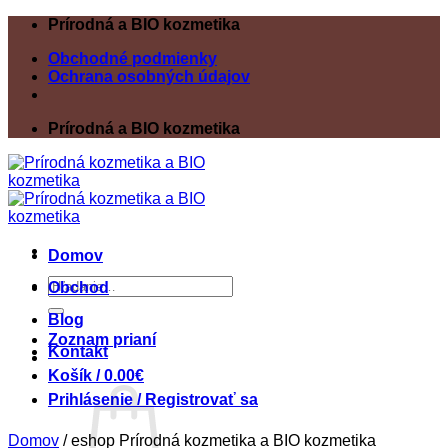
Skip
Prírodná a BIO kozmetika
to
Obchodné podmienky
content
Ochrana osobných údajov
Prírodná a BIO kozmetika
Domov
Hľadať:
Obchod
Blog
Zoznam prianí
Kontakt
Košík /
0.00
€
Prihlásenie / Registrovať sa
Domov
/
eshop Prírodná kozmetika a BIO kozmetika