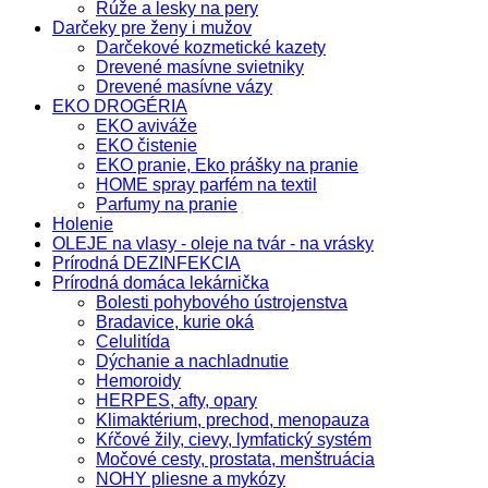
Rúže a lesky na pery
Darčeky pre ženy i mužov
Darčekové kozmetické kazety
Drevené masívne svietniky
Drevené masívne vázy
EKO DROGÉRIA
EKO aviváže
EKO čistenie
EKO pranie, Eko prášky na pranie
HOME spray parfém na textil
Parfumy na pranie
Holenie
OLEJE na vlasy - oleje na tvár - na vrásky
Prírodná DEZINFEKCIA
Prírodná domáca lekárnička
Bolesti pohybového ústrojenstva
Bradavice, kurie oká
Celulitída
Dýchanie a nachladnutie
Hemoroidy
HERPES, afty, opary
Klimaktérium, prechod, menopauza
Kŕčové žily, cievy, lymfatický systém
Močové cesty, prostata, menštruácia
NOHY pliesne a mykózy