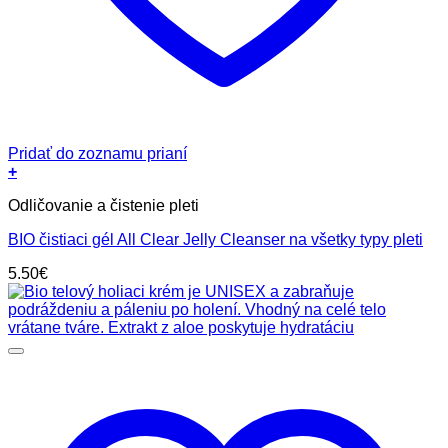
Pridať do zoznamu prianí
+
Odličovanie a čistenie pleti
BIO čistiaci gél All Clear Jelly Cleanser na všetky typy pleti
5.50
€