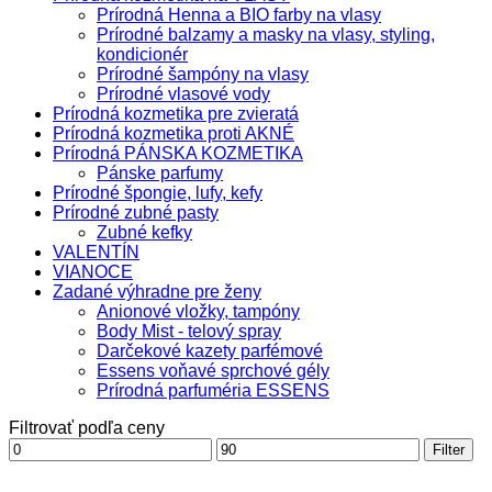
Prírodná Henna a BIO farby na vlasy
Prírodné balzamy a masky na vlasy, styling,
kondicionér
Prírodné šampóny na vlasy
Prírodné vlasové vody
Prírodná kozmetika pre zvieratá
Prírodná kozmetika proti AKNÉ
Prírodná PÁNSKA KOZMETIKA
Pánske parfumy
Prírodné špongie, lufy, kefy
Prírodné zubné pasty
Zubné kefky
VALENTÍN
VIANOCE
Zadané výhradne pre ženy
Anionové vložky, tampóny
Body Mist - telový spray
Darčekové kazety parfémové
Essens voňavé sprchové gély
Prírodná parfuméria ESSENS
Filtrovať podľa ceny
Minimálna
Maximálna
Filter
cena
cena