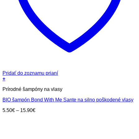
Pridať do zoznamu prianí
+
Tento
Prírodné šampóny na vlasy
produkt
má
BIO šampón Bond With Me Sante na silno poškodené vlasy
viacero
variantov.
Price
5.50
€
–
15.90
€
Možnosti
range:
si
5.50€
môžete
through
vybrať
15.90€
na