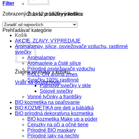
Filter
Zoradené
Zobrazených 1–12 z 1625 výsledkov
Žiadne produkty v košíku.
podľa
Vrátiť sa do obchodu
najnovších
Prehľadávať kategórie
Košík
AKCIE, ZĽAVY, VÝPREDAJE
Aromalampy, silice, osviežovače vzduchu, rastlinné
sviečky
Aromalampy
Aromaoleje a čisté silice
Prírodné osviežovače vzduchu
Žiadne produkty v košíku.
ROLL-ON aroma zmes
Sviečky 100% rastlinné
Vrátiť sa do obchodu
Palmové sviečky v skle
Sójové sviečky
Vonné tyčinky a františky
BIO kozmetika na opaľovanie
BIO KOZMETIKA pre deti a bábätká
BIO prírodná dekoratívna kozmetika
BIO kozmetika Make up a púder
Ceruzky na oči a očné tiene
Prírodné BIO maskary
Prírodné laky na nechty