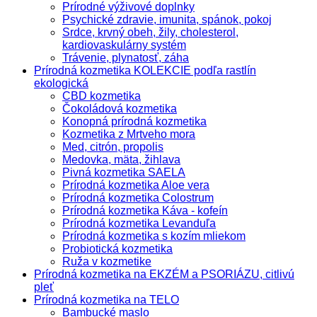
Prírodné výživové doplnky
Psychické zdravie, imunita, spánok, pokoj
Srdce, krvný obeh, žily, cholesterol,
kardiovaskulárny systém
Trávenie, plynatosť, záha
Prírodná kozmetika KOLEKCIE podľa rastlín
ekologická
CBD kozmetika
Čokoládová kozmetika
Konopná prírodná kozmetika
Kozmetika z Mrtveho mora
Med, citrón, propolis
Medovka, mäta, žihlava
Pivná kozmetika SAELA
Prírodná kozmetika Aloe vera
Prírodná kozmetika Colostrum
Prírodná kozmetika Káva - kofeín
Prírodná kozmetika Levanduľa
Prírodná kozmetika s kozím mliekom
Probiotická kozmetika
Ruža v kozmetike
Prírodná kozmetika na EKZÉM a PSORIÁZU, citlivú
pleť
Prírodná kozmetika na TELO
Bambucké maslo