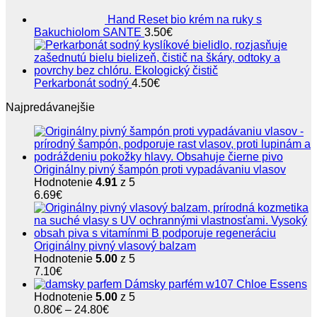
Hand Reset bio krém na ruky s
Bakuchiolom SANTE
3.50
€
Perkarbonát sodný
4.50
€
Najpredávanejšie
Originálny pivný šampón proti vypadávaniu vlasov
Hodnotenie
4.91
z 5
6.69
€
Originálny pivný vlasový balzam
Hodnotenie
5.00
z 5
7.10
€
Dámsky parfém w107 Chloe Essens
Hodnotenie
5.00
z 5
Price
0.80
€
–
24.80
€