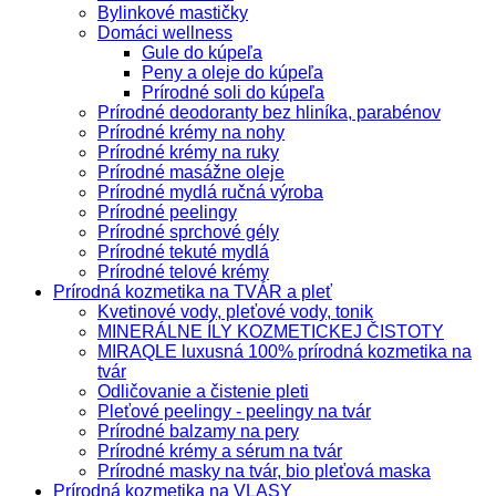
Bylinkové mastičky
Domáci wellness
Gule do kúpeľa
Peny a oleje do kúpeľa
Prírodné soli do kúpeľa
Prírodné deodoranty bez hliníka, parabénov
Prírodné krémy na nohy
Prírodné krémy na ruky
Prírodné masážne oleje
Prírodné mydlá ručná výroba
Prírodné peelingy
Prírodné sprchové gély
Prírodné tekuté mydlá
Prírodné telové krémy
Prírodná kozmetika na TVÁR a pleť
Kvetinové vody, pleťové vody, tonik
MINERÁLNE ÍLY KOZMETICKEJ ČISTOTY
MIRAQLE luxusná 100% prírodná kozmetika na
tvár
Odličovanie a čistenie pleti
Pleťové peelingy - peelingy na tvár
Prírodné balzamy na pery
Prírodné krémy a sérum na tvár
Prírodné masky na tvár, bio pleťová maska
Prírodná kozmetika na VLASY