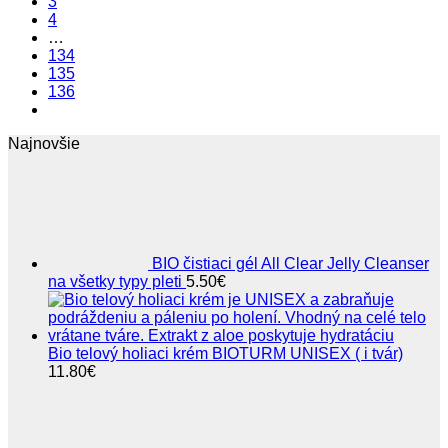
3
4
…
134
135
136
Najnovšie
BIO čistiaci gél All Clear Jelly Cleanser
na všetky typy pleti
5.50
€
Bio telový holiaci krém BIOTURM UNISEX ( i tvár)
11.80
€