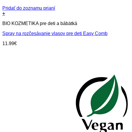
Pridať do zoznamu prianí
+
BIO KOZMETIKA pre deti a bábätká
Spray na rozčesávanie vlasov pre deti Easy Comb
11.99
€