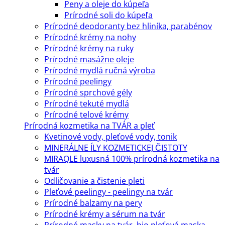
Peny a oleje do kúpeľa
Prírodné soli do kúpeľa
Prírodné deodoranty bez hliníka, parabénov
Prírodné krémy na nohy
Prírodné krémy na ruky
Prírodné masážne oleje
Prírodné mydlá ručná výroba
Prírodné peelingy
Prírodné sprchové gély
Prírodné tekuté mydlá
Prírodné telové krémy
Prírodná kozmetika na TVÁR a pleť
Kvetinové vody, pleťové vody, tonik
MINERÁLNE ÍLY KOZMETICKEJ ČISTOTY
MIRAQLE luxusná 100% prírodná kozmetika na
tvár
Odličovanie a čistenie pleti
Pleťové peelingy - peelingy na tvár
Prírodné balzamy na pery
Prírodné krémy a sérum na tvár