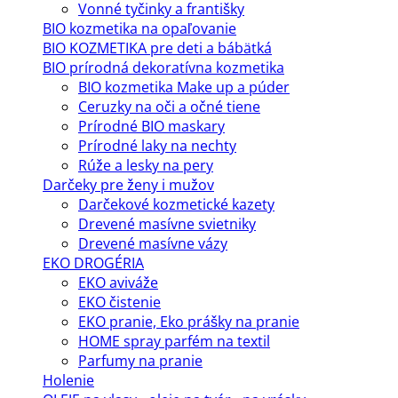
Vonné tyčinky a františky
BIO kozmetika na opaľovanie
BIO KOZMETIKA pre deti a bábätká
BIO prírodná dekoratívna kozmetika
BIO kozmetika Make up a púder
Ceruzky na oči a očné tiene
Prírodné BIO maskary
Prírodné laky na nechty
Rúže a lesky na pery
Darčeky pre ženy i mužov
Darčekové kozmetické kazety
Drevené masívne svietniky
Drevené masívne vázy
EKO DROGÉRIA
EKO aviváže
EKO čistenie
EKO pranie, Eko prášky na pranie
HOME spray parfém na textil
Parfumy na pranie
Holenie