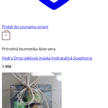
Pridať do zoznamu prianí
+
Prírodná kozmetika Aloe vera
Hydra Drop pleťová maska hydratačná Soaphoria
1.99
€