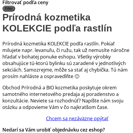
Filtrovať podľa ceny
M
M
Filter
c
c
Prírodná kozmetika
KOLEKCIE podľa rastlín
Prírodná kozmetika KOLEKCIE podľa rastlín. Pokiaľ
milujete napr. levanuľu, či ružu, tak už nemusíte náročne
hľadať v bohatej ponuke eshopu. Všetky výrobky
obsahujúce tú-ktorú bylinku sú zaradené v jednotlivých
sekciách. Samozrejme, môže sa stať aj chybička. Tú nám
prosím nahláste a ospravedlňte 🙂
Obchod Prírodná a BIO kozmetika poskytuje okrem
samotného internetového predaja aj poradenstvo a
konzultácie. Neviete sa rozhodnúť? Napíšte nám svoju
otázku a odpovieme Vám v čo najkratšom čase.
Chcem sa nezáväzne opýtať
Nedarí sa Vám urobiť objednávku cez eshop?