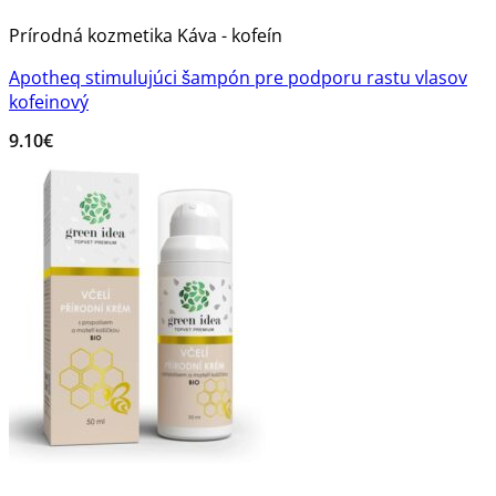
Prírodná kozmetika Káva - kofeín
Apotheq stimulujúci šampón pre podporu rastu vlasov
kofeinový
9.10
€