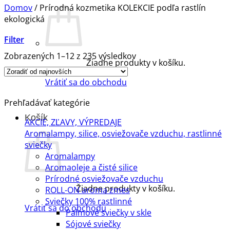
Domov
/
Prírodná kozmetika KOLEKCIE podľa rastlín
ekologická
Filter
Zoradené
Zobrazených 1–12 z 235 výsledkov
Žiadne produkty v košíku.
podľa
najnovších
Vrátiť sa do obchodu
Prehľadávať kategórie
Košík
AKCIE, ZĽAVY, VÝPREDAJE
Aromalampy, silice, osviežovače vzduchu, rastlinné
sviečky
Aromalampy
Aromaoleje a čisté silice
Prírodné osviežovače vzduchu
Žiadne produkty v košíku.
ROLL-ON aroma zmes
Sviečky 100% rastlinné
Vrátiť sa do obchodu
Palmové sviečky v skle
Sójové sviečky