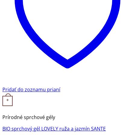
Pridať do zoznamu prianí
+
Prírodné sprchové gély
BIO sprchový gél LOVELY ruža a jazmín SANTE