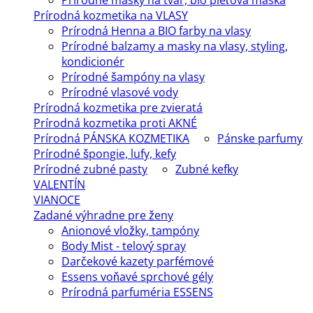
Prírodné masky na tvár, bio pleťová maska
Prírodná kozmetika na VLASY
Prírodná Henna a BIO farby na vlasy
Prírodné balzamy a masky na vlasy, styling,
kondicionér
Prírodné šampóny na vlasy
Prírodné vlasové vody
Prírodná kozmetika pre zvieratá
Prírodná kozmetika proti AKNÉ
Prírodná PÁNSKA KOZMETIKA
Pánske parfumy
Prírodné špongie, lufy, kefy
Prírodné zubné pasty
Zubné kefky
VALENTÍN
VIANOCE
Zadané výhradne pre ženy
Anionové vložky, tampóny
Body Mist - telový spray
Darčekové kazety parfémové
Essens voňavé sprchové gély
Prírodná parfuméria ESSENS