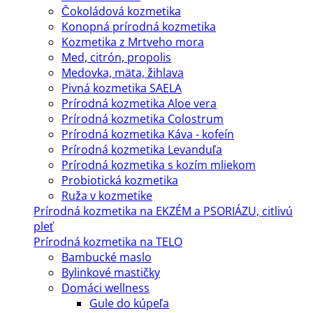
Čokoládová kozmetika
Konopná prírodná kozmetika
Kozmetika z Mrtveho mora
Med, citrón, propolis
Medovka, mäta, žihlava
Pivná kozmetika SAELA
Prírodná kozmetika Aloe vera
Prírodná kozmetika Colostrum
Prírodná kozmetika Káva - kofeín
Prírodná kozmetika Levanduľa
Prírodná kozmetika s kozím mliekom
Probiotická kozmetika
Ruža v kozmetike
Prírodná kozmetika na EKZÉM a PSORIÁZU, citlivú
pleť
Prírodná kozmetika na TELO
Bambucké maslo
Bylinkové mastičky
Domáci wellness
Gule do kúpeľa