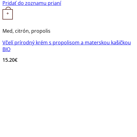
Pridať do zoznamu prianí
+
Med, citrón, propolis
Včelí prírodný krém s propolisom a materskou kašičkou
BIO
15.20
€