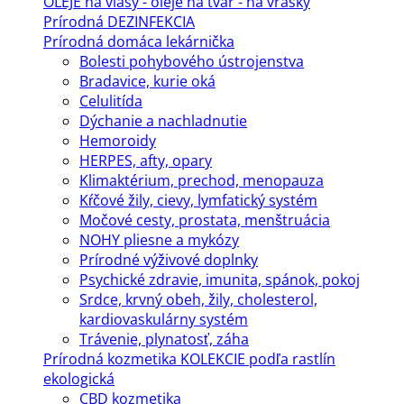
OLEJE na vlasy - oleje na tvár - na vrásky
Prírodná DEZINFEKCIA
Prírodná domáca lekárnička
Bolesti pohybového ústrojenstva
Bradavice, kurie oká
Celulitída
Dýchanie a nachladnutie
Hemoroidy
HERPES, afty, opary
Klimaktérium, prechod, menopauza
Kŕčové žily, cievy, lymfatický systém
Močové cesty, prostata, menštruácia
NOHY pliesne a mykózy
Prírodné výživové doplnky
Psychické zdravie, imunita, spánok, pokoj
Srdce, krvný obeh, žily, cholesterol,
kardiovaskulárny systém
Trávenie, plynatosť, záha
Prírodná kozmetika KOLEKCIE podľa rastlín
ekologická
CBD kozmetika