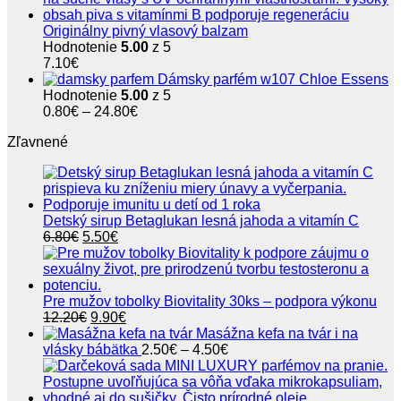
Originálny pivný vlasový balzam
Hodnotenie
5.00
z 5
7.10
€
Dámsky parfém w107 Chloe Essens
Hodnotenie
5.00
z 5
Price
0.80
€
–
24.80
€
range:
Zľavnené
0.80€
through
24.80€
Detský sirup Betaglukan lesná jahoda a vitamín C
Pôvodná
Aktuálna
6.80
€
5.50
€
cena
cena
bola:
je:
6.80€.
5.50€.
Pre mužov tobolky Biovitality 30ks – podpora výkonu
Pôvodná
Aktuálna
12.20
€
9.90
€
cena
cena
Masážna kefa na tvár i na
bola:
je:
Price
vlásky bábätka
2.50
€
–
4.50
€
12.20€.
9.90€.
range:
2.50€
through