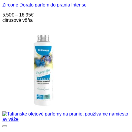
má
Zircone Dorato parfém do prania Intense
viacero
variantov.
Price
5.50
€
–
16.95
€
Možnosti
range:
citrusová vôňa
si
5.50€
môžete
through
vybrať
16.95€
na
stránke
produktu.