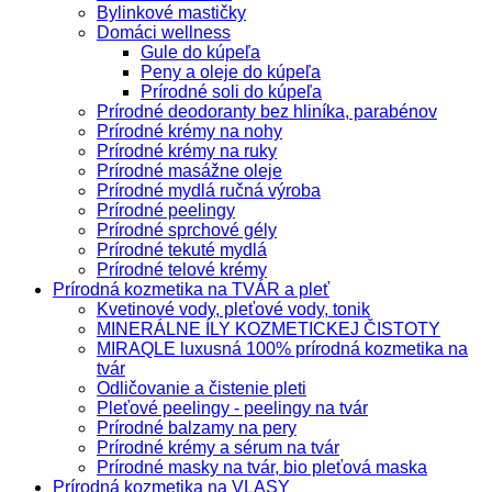
Bylinkové mastičky
Domáci wellness
Gule do kúpeľa
Peny a oleje do kúpeľa
Prírodné soli do kúpeľa
Prírodné deodoranty bez hliníka, parabénov
Prírodné krémy na nohy
Prírodné krémy na ruky
Prírodné masážne oleje
Prírodné mydlá ručná výroba
Prírodné peelingy
Prírodné sprchové gély
Prírodné tekuté mydlá
Prírodné telové krémy
Prírodná kozmetika na TVÁR a pleť
Kvetinové vody, pleťové vody, tonik
MINERÁLNE ÍLY KOZMETICKEJ ČISTOTY
MIRAQLE luxusná 100% prírodná kozmetika na
tvár
Odličovanie a čistenie pleti
Pleťové peelingy - peelingy na tvár
Prírodné balzamy na pery
Prírodné krémy a sérum na tvár
Prírodné masky na tvár, bio pleťová maska
Prírodná kozmetika na VLASY