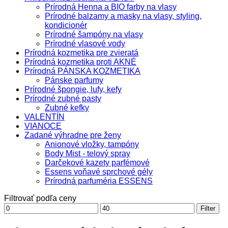
Prírodná Henna a BIO farby na vlasy
Prírodné balzamy a masky na vlasy, styling,
kondicionér
Prírodné šampóny na vlasy
Prírodné vlasové vody
Prírodná kozmetika pre zvieratá
Prírodná kozmetika proti AKNÉ
Prírodná PÁNSKA KOZMETIKA
Pánske parfumy
Prírodné špongie, lufy, kefy
Prírodné zubné pasty
Zubné kefky
VALENTÍN
VIANOCE
Zadané výhradne pre ženy
Anionové vložky, tampóny
Body Mist - telový spray
Darčekové kazety parfémové
Essens voňavé sprchové gély
Prírodná parfuméria ESSENS
Filtrovať podľa ceny
Minimálna
Maximálna
Filter
cena
cena