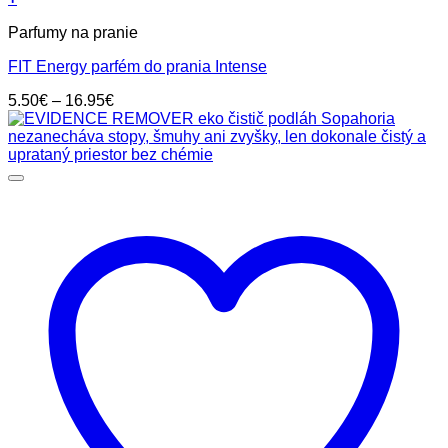
Tento
Parfumy na pranie
produkt
má
FIT Energy parfém do prania Intense
viacero
variantov.
Price
5.50
€
–
16.95
€
Možnosti
range:
si
5.50€
môžete
through
vybrať
16.95€
na
stránke
produktu.