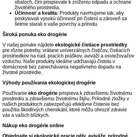
obaloch, čím prispievate k zníženiu odpadu a ochrane
životného prostredia.
Účinnosť a kvalita:
Produkty navrhujeme tak, aby
poskytovali vysokú účinnosť pri čistení a zároveň sa
šetrne starali o vaše povrchy a prírodu.
Široká ponuka eko drogérie
V našej ponuke nájdete
ekologické čistiace prostriedky
pre rôzne potreby, vrátane univerzálnych čističov, čistiacich
prostriedkov na riad, pracích práškov, aviváží a osviežovačov
vzduchu. Naše produkty ideálne udržiavajú čistotu v
domácnosti bez zanechávania negatívneho dopadu na
životné prostredie.
Výhody používania ekologickej drogérie
Používanie
eko drogérie
prispieva k zdravšiemu životnému
prostrediu a zdravšiemu životnému štýlu. Prírodné zložky v
našich produktoch zabezpečujú efektívne čistenie bez
použitia škodlivých chemikálií, ktoré môžu ohroziť zdravie
vás a vašich blízkych.
Nákup eko drogérie online
Objednajte si ekologické pracie gély, aviváže, prírodné