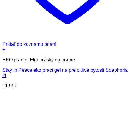
Pridať do zoznamu prianí
+
EKO pranie, Eko prášky na pranie
Stay In Peace eko prací gél na pre citlivé bytosti Soaphoria
2l
11.99
€