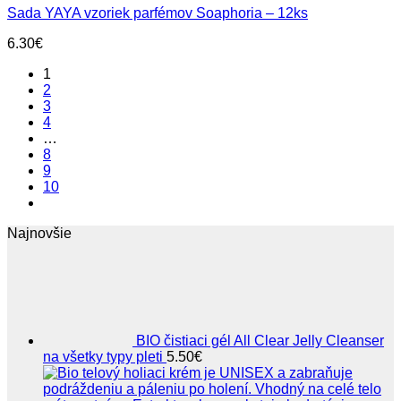
Sada YAYA vzoriek parfémov Soaphoria – 12ks
6.30
€
1
2
3
4
…
8
9
10
Najnovšie
BIO čistiaci gél All Clear Jelly Cleanser
na všetky typy pleti
5.50
€