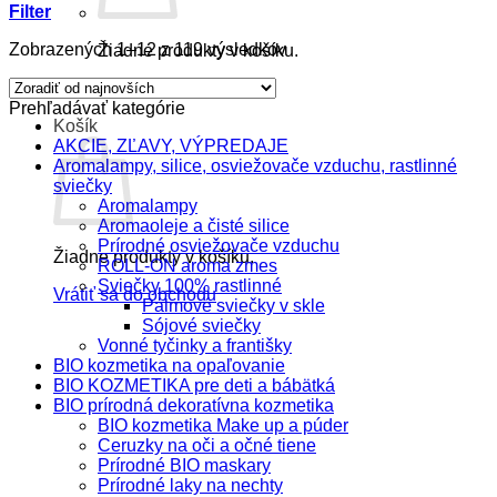
Filter
Zoradené
Zobrazených 1–12 z 119 výsledkov
Žiadne produkty v košíku.
podľa
Vrátiť sa do obchodu
najnovších
Prehľadávať kategórie
Košík
AKCIE, ZĽAVY, VÝPREDAJE
Aromalampy, silice, osviežovače vzduchu, rastlinné
sviečky
Aromalampy
Aromaoleje a čisté silice
Prírodné osviežovače vzduchu
Žiadne produkty v košíku.
ROLL-ON aroma zmes
Sviečky 100% rastlinné
Vrátiť sa do obchodu
Palmové sviečky v skle
Sójové sviečky
Vonné tyčinky a františky
BIO kozmetika na opaľovanie
BIO KOZMETIKA pre deti a bábätká
BIO prírodná dekoratívna kozmetika
BIO kozmetika Make up a púder
Ceruzky na oči a očné tiene
Prírodné BIO maskary
Prírodné laky na nechty