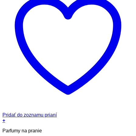
Pridať do zoznamu prianí
+
Tento
Parfumy na pranie
produkt