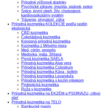
Prírodné výživové doplnky
Psychické zdravie, imunita, spánok, pokoj
Srdce, krvný obeh, žily, cholesterol,
kardiovaskulárny systém
Trávenie, plynatosť, záha
Prírodná kozmetika KOLEKCIE podľa rastlín
ekologická
CBD kozmetika
Čokoládová kozmetika
Konopná prírodná kozmetika
Kozmetika z Mrtveho mora
Med, citrón, propolis
Medovka, mäta, žihlava
Pivná kozmetika SAELA
Prírodná kozmetika Aloe vera
Prírodná kozmetika Colostrum
Prírodná kozmetika Káva - kofeín
Prírodná kozmetika Levanduľa
Prírodná kozmetika s kozím mliekom
Probiotická kozmetika
Ruža v kozmetike
Prírodná kozmetika na EKZÉM a PSORIÁZU, citlivú
pleť
Prírodná kozmetika na TELO
Bambucké maslo