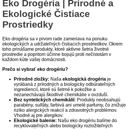
Eko Drogéria | Prírodné a
Ekologické Čistiace
Prostriedky
Eko drogéria sa v prvom rade zameriava na ponuku
ekologických a udržateľných čistiacich prostriedkov. Okrem
toho prinášame produkty, ktoré aktívne šetria životné
prostredie a popritom účinne bojujú proti nečistotám v
každom kúte vašej domácnosti.
Prečo si vybrať eko drogériu?
Prírodné zložky:
Naša
ekologická drogéria
je
vyrábaná z prírodných a biologicky odbúrateľných
ingrediencií, ktoré sú šetrné k pokožke a
nezanechávajú škodlivé chemikálie v ovzduší.
Bez syntetických chemikálií:
Produkty neobsahujú
parabény, sulfáty, farbivá ani umelé parfumy, čo znižuje
riziko alergických reakcií a zdravotných problémov.
Vhodné aj pre alergikov.
Ekologické balenie:
Našu eko drogériu balíme do
recyklovateľných alebo biologicky rozložiteľných