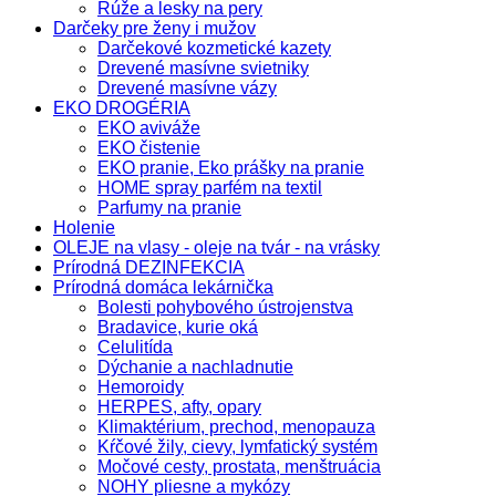
Rúže a lesky na pery
Darčeky pre ženy i mužov
Darčekové kozmetické kazety
Drevené masívne svietniky
Drevené masívne vázy
EKO DROGÉRIA
EKO aviváže
EKO čistenie
EKO pranie, Eko prášky na pranie
HOME spray parfém na textil
Parfumy na pranie
Holenie
OLEJE na vlasy - oleje na tvár - na vrásky
Prírodná DEZINFEKCIA
Prírodná domáca lekárnička
Bolesti pohybového ústrojenstva
Bradavice, kurie oká
Celulitída
Dýchanie a nachladnutie
Hemoroidy
HERPES, afty, opary
Klimaktérium, prechod, menopauza
Kŕčové žily, cievy, lymfatický systém
Močové cesty, prostata, menštruácia
NOHY pliesne a mykózy