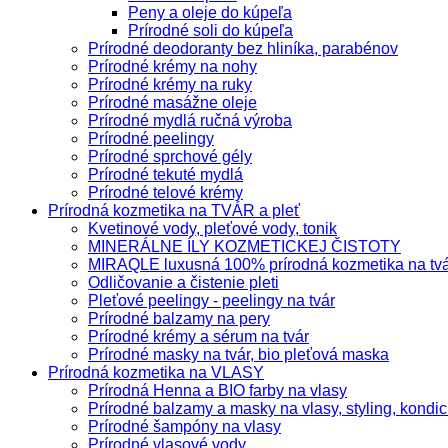
Peny a oleje do kúpeľa
Prírodné soli do kúpeľa
Prírodné deodoranty bez hliníka, parabénov
Prírodné krémy na nohy
Prírodné krémy na ruky
Prírodné masážne oleje
Prírodné mydlá ručná výroba
Prírodné peelingy
Prírodné sprchové gély
Prírodné tekuté mydlá
Prírodné telové krémy
Prírodná kozmetika na TVÁR a pleť
Kvetinové vody, pleťové vody, tonik
MINERÁLNE ÍLY KOZMETICKEJ ČISTOTY
MIRAQLE luxusná 100% prírodná kozmetika na tv
Odličovanie a čistenie pleti
Pleťové peelingy - peelingy na tvár
Prírodné balzamy na pery
Prírodné krémy a sérum na tvár
Prírodné masky na tvár, bio pleťová maska
Prírodná kozmetika na VLASY
Prírodná Henna a BIO farby na vlasy
Prírodné balzamy a masky na vlasy, styling, kondic
Prírodné šampóny na vlasy
Prírodné vlasové vody