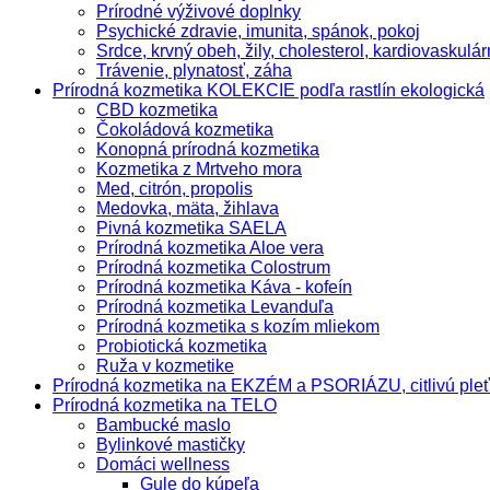
Prírodné výživové doplnky
Psychické zdravie, imunita, spánok, pokoj
Srdce, krvný obeh, žily, cholesterol, kardiovaskulá
Trávenie, plynatosť, záha
Prírodná kozmetika KOLEKCIE podľa rastlín ekologická
CBD kozmetika
Čokoládová kozmetika
Konopná prírodná kozmetika
Kozmetika z Mrtveho mora
Med, citrón, propolis
Medovka, mäta, žihlava
Pivná kozmetika SAELA
Prírodná kozmetika Aloe vera
Prírodná kozmetika Colostrum
Prírodná kozmetika Káva - kofeín
Prírodná kozmetika Levanduľa
Prírodná kozmetika s kozím mliekom
Probiotická kozmetika
Ruža v kozmetike
Prírodná kozmetika na EKZÉM a PSORIÁZU, citlivú pleť
Prírodná kozmetika na TELO
Bambucké maslo
Bylinkové mastičky
Domáci wellness
Gule do kúpeľa