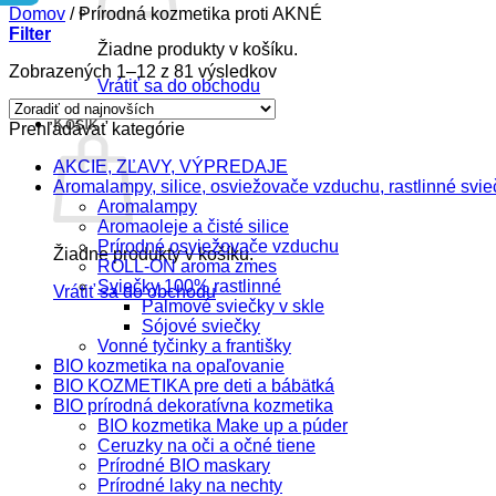
Domov
/
Prírodná kozmetika proti AKNÉ
Filter
Žiadne produkty v košíku.
Zoradené
Zobrazených 1–12 z 81 výsledkov
Vrátiť sa do obchodu
podľa
najnovších
Košík
Prehľadávať kategórie
AKCIE, ZĽAVY, VÝPREDAJE
Aromalampy, silice, osviežovače vzduchu, rastlinné svie
Aromalampy
Aromaoleje a čisté silice
Prírodné osviežovače vzduchu
Žiadne produkty v košíku.
ROLL-ON aroma zmes
Sviečky 100% rastlinné
Vrátiť sa do obchodu
Palmové sviečky v skle
Sójové sviečky
Vonné tyčinky a františky
BIO kozmetika na opaľovanie
BIO KOZMETIKA pre deti a bábätká
BIO prírodná dekoratívna kozmetika
BIO kozmetika Make up a púder
Ceruzky na oči a očné tiene
Prírodné BIO maskary
Prírodné laky na nechty