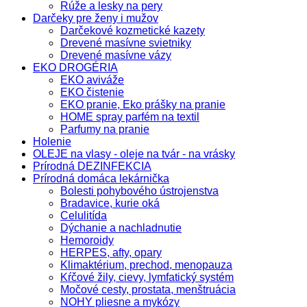
Rúže a lesky na pery
Darčeky pre ženy i mužov
Darčekové kozmetické kazety
Drevené masívne svietniky
Drevené masívne vázy
EKO DROGÉRIA
EKO aviváže
EKO čistenie
EKO pranie, Eko prášky na pranie
HOME spray parfém na textil
Parfumy na pranie
Holenie
OLEJE na vlasy - oleje na tvár - na vrásky
Prírodná DEZINFEKCIA
Prírodná domáca lekárnička
Bolesti pohybového ústrojenstva
Bradavice, kurie oká
Celulitída
Dýchanie a nachladnutie
Hemoroidy
HERPES, afty, opary
Klimaktérium, prechod, menopauza
Kŕčové žily, cievy, lymfatický systém
Močové cesty, prostata, menštruácia
NOHY pliesne a mykózy