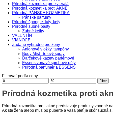
Prírodná kozmetika pre zvieratá
Prírodná kozmetika proti AKNÉ
Prírodná PÁNSKA KOZMETIKA
Pánske parfumy
Prírodné špongie, lufy, kefy
Prírodné zubné pasty
Zubné kefky
VALENTÍN
VIANOCE
Zadané výhradne pre ženy
Anionové vložky, tampóny
Body Mist - telový spray
Darčekové kazety parfémové
Essens voňavé sprchové gély
Prírodná parfuméria ESSENS
Filtrovať podľa ceny
Minimálna
Maximálna
Filter
cena
cena
Prírodná kozmetika proti akn
Prírodná kozmetika proti akné predstavuje produkty vhodné na c
Ak ste žena alebo muž po puberte a vaša pleť je skôr suchá s 