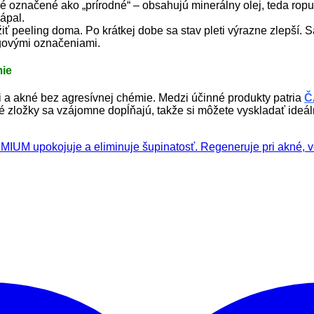
oré označené ako „prírodné“ – obsahujú minerálny olej, teda ro
ápal.
užiť peeling doma. Po krátkej dobe sa stav pleti výrazne zlepší
ngovými označeniami.
mie
a akné bez agresívnej chémie. Medzi účinné produkty patria
Č
né zložky sa vzájomne dopĺňajú, takže si môžete vyskladať ideál