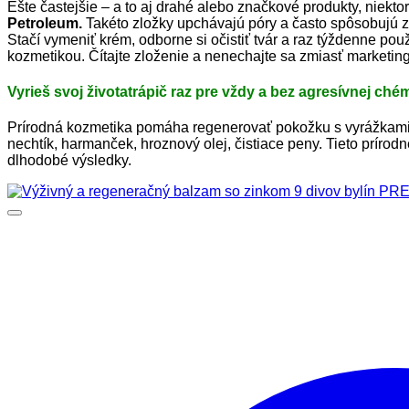
Ešte častejšie – a to aj drahé alebo značkové produkty, niekt
Petroleum.
Takéto zložky upchávajú póry a často spôsobujú z
Stačí vymeniť krém, odborne si očistiť tvár a raz týždenne po
kozmetikou. Čítajte zloženie a nenechajte sa zmiasť marketi
Vyrieš svoj životatrápič raz pre vždy a bez agresívnej ché
Prírodná kozmetika pomáha regenerovať pokožku s vyrážkami 
nechtík, harmanček, hroznový olej, čistiace peny. Tieto prírod
dlhodobé výsledky.