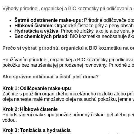
Výhody prírodnej, organickej a BIO kozmetiky pri odličovaní a č
Šetrné odstránenie make-upu
: Prírodné odličovače ob
Hĺbkové čistenie
: Organické čistiace gély a peny obsahu
Hydratácia a výživa
: Prírodné zložky, ako je aloe vera,
Bez chemických prísad
: BIO kozmetika neobsahuje škod
Prečo si vybrať prírodnú, organickú a BIO kozmetiku na odl
Používaním prírodnej, organickej a BIO kozmetiky pri odličovaní
pokožku bez narušenia jej prirodzenej rovnováhy. Prírodné zlo
Ako správne odličovať a čistiť pleť doma?
Krok 1: Odličovanie make-upu
Začnite s použitím organického micelárneho roztoku alebo prír
oleja naneste malé množstvo oleja na suchú pokožku, jemne v
Krok 2: Hĺbkové čistenie
Po odstránení make-upu použite prírodný čistiaci gél alebo p
vodou.
Krok 3: Tonizácia a hydratácia