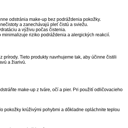
 účinne odstránia make-up bez podráždenia pokožky.
nečistoty a zanechávajú pleť čistú a sviežu.
dratáciu a výživu počas čistenia.
 minimalizuje riziko podráždenia a alergických reakcií.
z prírody. Tieto produkty navrhujeme tak, aby účinne čistili
vú a žiarivú.
ráňte make-up z tváre, očí a pier. Pri použití odličovacieho
 do pokožky krúživými pohybmi a dôkladne opláchnite teplou