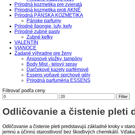
Prírodná kozmetika pre zvieratá
Prírodná kozmetika proti AKNÉ
Prírodná PÁNSKA KOZMETIKA
Pánske parfumy
Prírodné špongie, lufy, kefy
Prírodné zubné pasty
Zubné kefky
VALENTÍN
VIANOCE
Zadané výhradne pre ženy
Anionové vložky, tampóny
Body Mist - telový spray
Darčekové kazety parfémové
Essens voňavé sprchové gély
Prírodná parfuméria ESSENS
Filtrovať podľa ceny
Minimálna
Maximálna
Filter
cena
cena
Odličovanie a čistenie plet
Odličovanie a čistenie pleti predstavujú základné kroky v star
jemnú a účinnú starostlivosť bez škodlivých chemikálií. Vďak