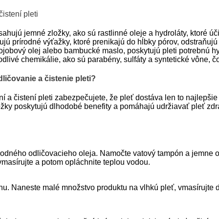
istení pleti
sahujú jemné zložky, ako sú rastlinné oleje a hydroláty, ktoré
jú prírodné výťažky, ktoré prenikajú do hĺbky pórov, odstraňujú 
 jojobový olej alebo bambucké maslo, poskytujú pleti potrebnú hy
livé chemikálie, ako sú parabény, sulfáty a syntetické vône, čo
ičovanie a čistenie pleti?
 a čistení pleti zabezpečujete, že pleť dostáva len to najlepšie 
žky poskytujú dlhodobé benefity a pomáhajú udržiavať pleť zdra
odného odličovacieho oleja. Namočte vatový tampón a jemne odst
masírujte a potom opláchnite teplou vodou.
enu. Naneste malé množstvo produktu na vlhkú pleť, vmasírujte