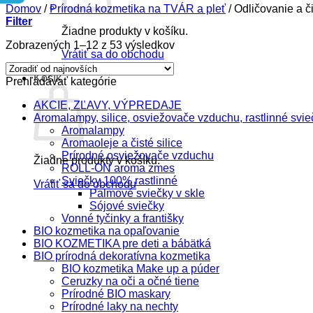
Domov
/
Prírodná kozmetika na TVÁR a pleť
/
Odličovanie a či
Filter
Žiadne produkty v košíku.
Zoradené
Zobrazených 1–12 z 53 výsledkov
Vrátiť sa do obchodu
podľa
najnovších
Košík
Prehľadávať kategórie
AKCIE, ZĽAVY, VÝPREDAJE
Aromalampy, silice, osviežovače vzduchu, rastlinné svie
Aromalampy
Aromaoleje a čisté silice
Prírodné osviežovače vzduchu
Žiadne produkty v košíku.
ROLL-ON aroma zmes
Sviečky 100% rastlinné
Vrátiť sa do obchodu
Palmové sviečky v skle
Sójové sviečky
Vonné tyčinky a františky
BIO kozmetika na opaľovanie
BIO KOZMETIKA pre deti a bábätká
BIO prírodná dekoratívna kozmetika
BIO kozmetika Make up a púder
Ceruzky na oči a očné tiene
Prírodné BIO maskary
Prírodné laky na nechty