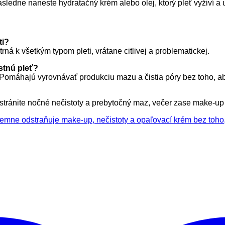
ásledne naneste hydratačný krém alebo olej, ktorý pleť vyživí a
ti?
ná k všetkým typom pleti, vrátane citlivej a problematickej.
stnú pleť?
. Pomáhajú vyrovnávať produkciu mazu a čistia póry bez toho, a
dstránite nočné nečistoty a prebytočný maz, večer zase make-up