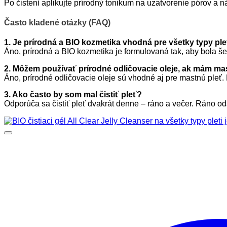
Po čistení aplikujte prírodný tonikum na uzatvorenie pórov a n
Často kladené otázky (FAQ)
1. Je prírodná a BIO kozmetika vhodná pre všetky typy ple
Áno, prírodná a BIO kozmetika je formulovaná tak, aby bola šetr
2. Môžem používať prírodné odličovacie oleje, ak mám ma
Áno, prírodné odličovacie oleje sú vhodné aj pre mastnú pleť
3. Ako často by som mal čistiť pleť?
Odporúča sa čistiť pleť dvakrát denne – ráno a večer. Ráno o