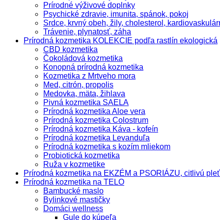
Prírodné výživové doplnky
Psychické zdravie, imunita, spánok, pokoj
Srdce, krvný obeh, žily, cholesterol, kardiovaskulá
Trávenie, plynatosť, záha
Prírodná kozmetika KOLEKCIE podľa rastlín ekologická
CBD kozmetika
Čokoládová kozmetika
Konopná prírodná kozmetika
Kozmetika z Mrtveho mora
Med, citrón, propolis
Medovka, mäta, žihlava
Pivná kozmetika SAELA
Prírodná kozmetika Aloe vera
Prírodná kozmetika Colostrum
Prírodná kozmetika Káva - kofeín
Prírodná kozmetika Levanduľa
Prírodná kozmetika s kozím mliekom
Probiotická kozmetika
Ruža v kozmetike
Prírodná kozmetika na EKZÉM a PSORIÁZU, citlivú pleť
Prírodná kozmetika na TELO
Bambucké maslo
Bylinkové mastičky
Domáci wellness
Gule do kúpeľa