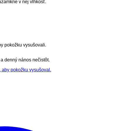
 uzamkne v nej vlhkosť.
by pokožku vysušovali.
 a denný nános nečistôt.