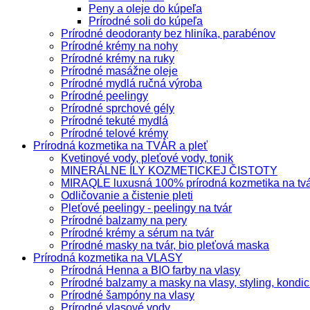
Peny a oleje do kúpeľa
Prírodné soli do kúpeľa
Prírodné deodoranty bez hliníka, parabénov
Prírodné krémy na nohy
Prírodné krémy na ruky
Prírodné masážne oleje
Prírodné mydlá ručná výroba
Prírodné peelingy
Prírodné sprchové gély
Prírodné tekuté mydlá
Prírodné telové krémy
Prírodná kozmetika na TVÁR a pleť
Kvetinové vody, pleťové vody, tonik
MINERÁLNE ÍLY KOZMETICKEJ ČISTOTY
MIRAQLE luxusná 100% prírodná kozmetika na tv
Odličovanie a čistenie pleti
Pleťové peelingy - peelingy na tvár
Prírodné balzamy na pery
Prírodné krémy a sérum na tvár
Prírodné masky na tvár, bio pleťová maska
Prírodná kozmetika na VLASY
Prírodná Henna a BIO farby na vlasy
Prírodné balzamy a masky na vlasy, styling, kondic
Prírodné šampóny na vlasy
Prírodné vlasové vody