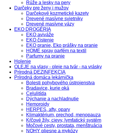
Rúže a lesky na pery
Darčeky pre ženy i mužov
Darčekové kozmetické kazety
Drevené masívne svietniky
Drevené masívne vázy
EKO DROGÉRIA
EKO aviváže
EKO čistenie
EKO pranie, Eko prášky na pranie
HOME spray parfém na textil
Parfumy na pranie
Holenie
OLEJE na vlasy - oleje na tvár - na vrásky
Prírodná DEZINFEKCIA
Prírodná domáca lekárnička
Bolesti pohybového ústrojenstva
Bradavice, kurie oká
Celulitída
Dýchanie a nachladnutie
Hemoroidy
HERPES, afty, opary
Klimaktérium, prechod, menopauza
Kŕčové žily, cievy, lymfatický systém
Močové cesty, prostata, menštruácia
NOHY pliesne a mykózy