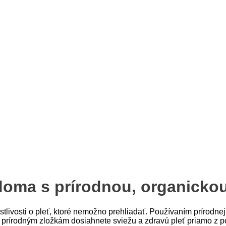
i doma s prírodnou, organick
ostlivosti o pleť, ktoré nemožno prehliadať. Používaním prírodn
a prírodným zložkám dosiahnete sviežu a zdravú pleť priamo z 