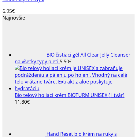
6.95
€
Najnovšie
BIO čistiaci gél All Clear Jelly Cleanser
na všetky typy pleti
5.50
€
Bio telový holiaci krém BIOTURM UNISEX ( i tvár)
11.80
€
Hand Reset bio krém na ruky s