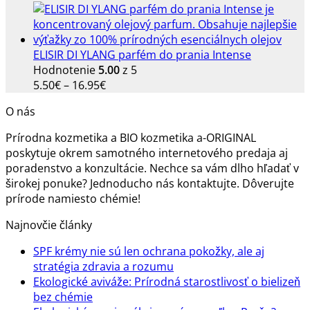
ELISIR DI YLANG parfém do prania Intense
Hodnotenie
5.00
z 5
Price
5.50
€
–
16.95
€
range:
O nás
5.50€
through
Prírodna kozmetika a BIO kozmetika a-ORIGINAL
16.95€
poskytuje okrem samotného internetového predaja aj
poradenstvo a konzultácie. Nechce sa vám dlho hľadať v
širokej ponuke? Jednoducho nás kontaktujte. Dôverujte
prírode namiesto chémie!
Najnovčie články
SPF krémy nie sú len ochrana pokožky, ale aj
Žiadne
stratégia zdravia a rozumu
komentáre
Ekologické aviváže: Prírodná starostlivosť o bielizeň
na
Žiadne
bez chémie