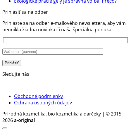
SPF
komentáre
Žiadn
Ekologické pracie gély je správna voľba. Prečo?
na
krémy
komen
Prihlásiť sa na odber
Ekologické
nie
na
aviváže:
sú
Ekolog
Prihláste sa na odber e-mailového newslettera, aby vám
Prírodná
len
pracie
neunikla žiadna novinka či naša špeciálna ponuka.
starostlivosť
ochrana
gély
o
pokožky,
je
bielizeň
ale
správ
bez
aj
voľba.
chémie
stratégia
Prečo?
zdravia
a
Sledujte nás
rozumu
Obchodné podmienky
Ochrana osobných údajov
Prírodná kozmetika, bio kozmetika a darčeky | © 2015 -
2026
a-original