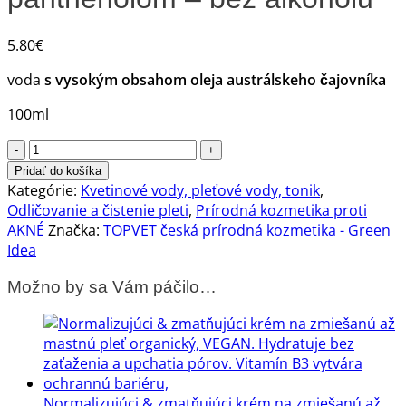
5.80
€
voda
s vysokým obsahom oleja austrálskeho čajovníka
100ml
množstvo
Tea
Pridať do košíka
Tree
Kategórie:
Kvetinové vody, pleťové vody, tonik
,
pleťová
Odličovanie a čistenie pleti
,
Prírodná kozmetika proti
voda
AKNÉ
Značka:
TOPVET česká prírodná kozmetika - Green
s
Idea
nechtíkom,
Možno by sa Vám páčilo…
zinkom,
panthenolom
-
bez
alkoholu
Normalizujúci & zmatňujúci krém na zmiešanú až