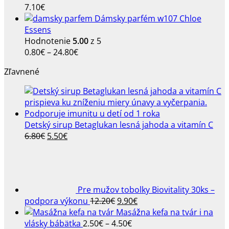
7.10
€
Dámsky parfém w107 Chloe
Essens
Hodnotenie
5.00
z 5
Price
0.80
€
–
24.80
€
range:
Zľavnené
0.80€
through
24.80€
Detský sirup Betaglukan lesná jahoda a vitamín C
Pôvodná
Aktuálna
6.80
€
5.50
€
cena
cena
bola:
je:
6.80€.
5.50€.
Pre mužov tobolky Biovitality 30ks –
Pôvodná
Aktuálna
podpora výkonu
12.20
€
9.90
€
cena
cena
Masážna kefa na tvár i na
bola:
Price
je:
vlásky bábätka
2.50
€
–
4.50
€