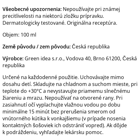
Všeobecné upozornenia:
Nepoužívajte pri známej
precitlivelosti na niektorú zložku prípravku.
Dermatologicky testované. Originálna receptúra.
Objem: 100 ml
Země původu / zem pôvodu:
Česká republika
Výrobce:
Green idea s.r.o., Vodova 40, Brno 61200, Česká
republika
Určené na každodenné použitie. Uchovávajte mimo
dosahu detí. Skladujte na chladnom a suchom mieste, pri
teplote do +30°C a nevystavujte priamemu slnečnému
žiareniu a mrazu. Nepoužívať na otvorené rany. Pri
zasiahnutí očí vyplachujte vlažnou vodou po dobu
minimálne 15 minút bez prerušenia smerom od
vnútorného kútika k vonkajšiemu (v prípade nosenia
kontaktných šošoviek ich odstrániť vopred). Ak dôjde
k podráždeniu, vyhľadajte lekársku pomoc.