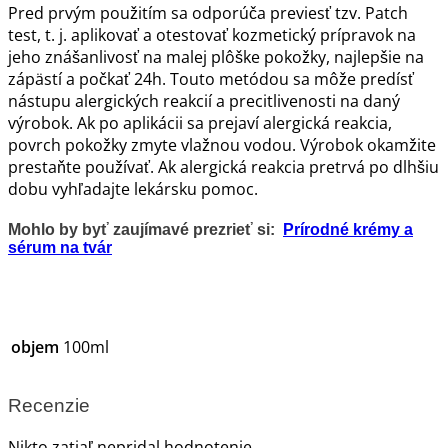
Pred prvým použitím sa odporúča previesť tzv. Patch
test, t. j. aplikovať a otestovať kozmetický prípravok na
jeho znášanlivosť na malej plôške pokožky, najlepšie na
zápästí a počkať 24h. Touto metódou sa môže predísť
nástupu alergických reakcií a precitlivenosti na daný
výrobok. Ak po aplikácii sa prejaví alergická reakcia,
povrch pokožky zmyte vlažnou vodou. Výrobok okamžite
prestaňte používať. Ak alergická reakcia pretrvá po dlhšiu
dobu vyhľadajte lekársku pomoc.
Mohlo by byť zaujímavé prezrieť si:
Prírodné krémy a
sérum na tvár
objem
100ml
Recenzie
Nikto zatiaľ nepridal hodnotenie.