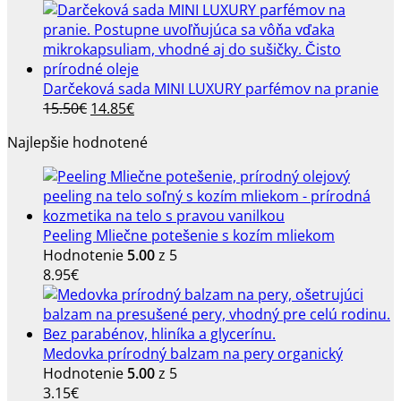
12.20€.
range:
9.90€.
2.50€
through
4.50€
Darčeková sada MINI LUXURY parfémov na pranie
Pôvodná
Aktuálna
15.50
€
14.85
€
cena
cena
Najlepšie hodnotené
bola:
je:
15.50€.
14.85€.
Peeling Mliečne potešenie s kozím mliekom
Hodnotenie
5.00
z 5
8.95
€
Medovka prírodný balzam na pery organický
Hodnotenie
5.00
z 5
3.15
€