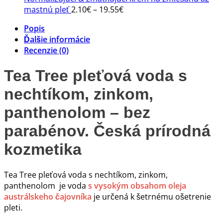
Price
mastnú pleť
2.10
€
–
19.55
€
range:
Popis
2.10€
Ďalšie informácie
through
Recenzie (0)
19.55€
Tea Tree pleťová voda s
nechtíkom, zinkom,
panthenolom – bez
parabénov. Česká prírodná
kozmetika
Tea Tree pleťová voda s nechtíkom, zinkom,
panthenolom je voda
s vysokým obsahom oleja
austrálskeho čajovníka
je určená k šetrnému ošetrenie
pleti.