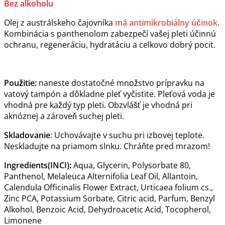
Bez alkoholu
Olej z austrálskeho čajovníka
má antimikrobiálny účinok
.
Kombinácia s panthenolom zabezpečí vašej pleti účinnú
ochranu, regeneráciu, hydratáciu a celkovo dobrý pocit.
Použitie:
naneste dostatočné množstvo prípravku na
vatový tampón a dôkladne pleť vyčistite. Pleťová voda je
vhodná pre každý typ pleti. Obzvlášť je vhodná pri
aknóznej a zároveň suchej pleti.
Skladovanie
: Uchovávajte v suchu pri izbovej teplote.
Neskladujte na priamom slnku. Chráňte pred mrazom!
Ingredients(INCI):
Aqua, Glycerin, Polysorbate 80,
Panthenol, Melaleuca Alternifolia Leaf Oil, Allantoin,
Calendula Officinalis Flower Extract, Urticaea folium cs.,
Zinc PCA, Potassium Sorbate, Citric acid, Parfum, Benzyl
Alkohol, Benzoic Acid, Dehydroacetic Acid, Tocopherol,
Limonene