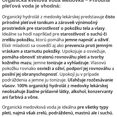
Organická kvetová voda Medovka
–
Prírodná
pleťová voda je vhodná:
Organický hydrolát z medovky lekárskej predstavuje
čisto
prírodné pleťové tonikum a zároveň výnimočný
prostriedok pre starostlivosť o pokožku tela a vlasy
.
Ideálne sa hodí napríklad pre
starostlivosť o suchú či
zrelšiu pokožku
, ktorú pomáha
jemne napnúť a oživiť
.
Elixír mladosti sa osvedčí aj ako
prevencia proti jemným
vráskam
a starnutiu pokožky
. Upokojuje a osviežuje,
pomáha obnoviť stratenú rovnováhu pleti a tvorby
kožného mazu
, jemne
tonizuje a vyhladzuje
. Vlasovú
pokožku rovnako
osvieži a oživí,
podporí jej rovnováhu
a
posilní jej obranyschopnosť
. Upokojí ju v prípade
podráždenia a jemne ju tonizuje.
Uľahčuje rozčesávanie
vlasov
.
100% organický hydrolát z medovky lekárskej
neobsahuje žiadne prídavné látky, alkohol, konzervanty
ani farbivá a vône.
Organická medovková voda je ideálna
pre všetky typy
pleti, najmä však zrelú, podráždenú, mastnú ale i suchú.