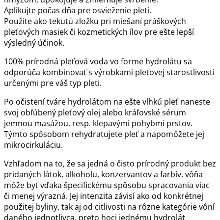
Aplikujte počas dňa pre osvieženie pleti.
Použite ako tekutú zložku pri miešaní práškových
pleťových masiek či kozmetických ílov pre ešte lepší
výsledný účinok.
100% prírodná pleťová voda vo forme hydrolátu sa
odporúča kombinovať s výrobkami pleťovej starostlivosti
určenými pre váš typ pleti.
Po očistení tváre hydrolátom na ešte vlhkú pleť naneste
svoj obľúbený pleťový olej alebo kráľovské sérum
jemnou masážou, resp. klepavými pohybmi prstov.
Týmto spôsobom rehydratujete pleť a napomôžete jej
mikrocirkuláciu.
Vzhľadom na to, že sa jedná o čisto prírodný produkt bez
pridaných látok, alkoholu, konzervantov a farbív, vôňa
môže byť vďaka špecifickému spôsobu spracovania viac
či menej výrazná. Jej intenzita závisí ako od konkrétnej
použitej byliny, tak aj od citlivosti na rôzne kategórie vôní
daného jednotlivca, preto hoci jednému hydrolát