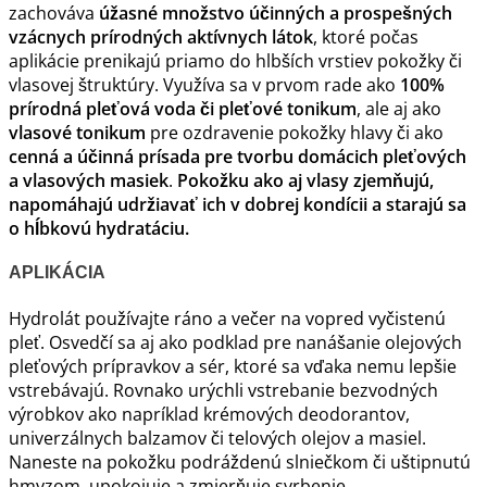
zachováva
úžasné množstvo účinných a prospešných
vzácnych prírodných aktívnych látok
, ktoré počas
aplikácie prenikajú priamo do hlbších vrstiev pokožky či
vlasovej štruktúry. Využíva sa v prvom rade ako
100%
prírodná pleťová voda či pleťové tonikum
, ale aj ako
vlasové tonikum
pre ozdravenie pokožky hlavy či ako
cenná a účinná prísada pre tvorbu domácich pleťových
a vlasových masiek
.
Pokožku ako aj vlasy zjemňujú,
napomáhajú udržiavať ich v dobrej kondícii a starajú sa
o hĺbkovú hydratáciu.
APLIKÁCIA
Hydrolát používajte ráno a večer na vopred vyčistenú
pleť. Osvedčí sa aj ako podklad pre nanášanie olejových
pleťových prípravkov a sér, ktoré sa vďaka nemu lepšie
vstrebávajú. Rovnako urýchli vstrebanie bezvodných
výrobkov ako napríklad krémových deodorantov,
univerzálnych balzamov či telových olejov a masiel.
Naneste na pokožku podráždenú slniečkom či uštipnutú
hmyzom, upokojuje a zmierňuje svrbenie.