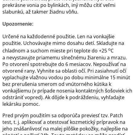
prekrásne vonia po bylinkách, iný môžu cítiť veľmi
slabunkú, až takmer žiadnu vôňu.
Upozornenie:
Určené na každodenné použitie. Len na vonkajšie
použitie. Uchovávajte mimo dosahu detí. Skladujte na
o
chladnom a suchom mieste pri teplote do +25
C
a nevystavujte priamemu slnečnému žiareniu a mrazu.
Po otvorení spotrebujte do 6 mesiacov. Nepoužívať na
otvorené rany. Vyhnite sa oblasti očí. Pri zasiahnutí očí
vyplachujte vlažnou vodou po dobu minimálne 15 minút
bez prerušenia smerom od vnútorného kútika k
vonkajšiemu (v prípade nosenia kontaktných šošoviek ich
odstrániť vopred). Ak dôjde k podráždeniu, vyhľadajte
lekársku pomoc.
Pred prvým použitím sa odporúča previesť tzv. Patch
test, t. j. aplikovať a otestovať kozmetický prípravok na
jeho znášanlivosť na malej plôške pokožky, najlepšie na