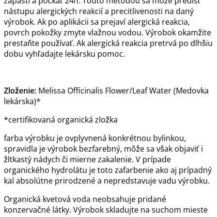
zápästí a počkať 24h. Touto metódou sa môže predísť
nástupu alergických reakcií a precitlivenosti na daný
výrobok. Ak po aplikácii sa prejaví alergická reakcia,
povrch pokožky zmyte vlažnou vodou. Výrobok okamžite
prestaňte používať. Ak alergická reakcia pretrvá po dlhšiu
dobu vyhľadajte lekársku pomoc.
Zloženie:
Melissa Officinalis Flower/Leaf Water (Medovka
lekárska)*
*certifikovaná organická zložka
farba výrobku je ovplyvnená konkrétnou bylinkou,
spravidla je výrobok bezfarebný, môže sa však objaviť i
žltkastý nádych či mierne zakalenie. V prípade
organického hydrolátu je toto zafarbenie ako aj prípadný
kal absolútne prirodzené a nepredstavuje vadu výrobku.
Organická kvetová voda neobsahuje pridané
konzervačné látky. Výrobok skladujte na suchom mieste