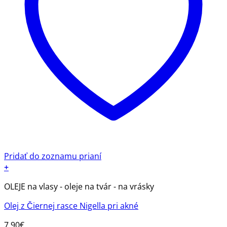
Pridať do zoznamu prianí
+
OLEJE na vlasy - oleje na tvár - na vrásky
Olej z Čiernej rasce Nigella pri akné
7.90
€