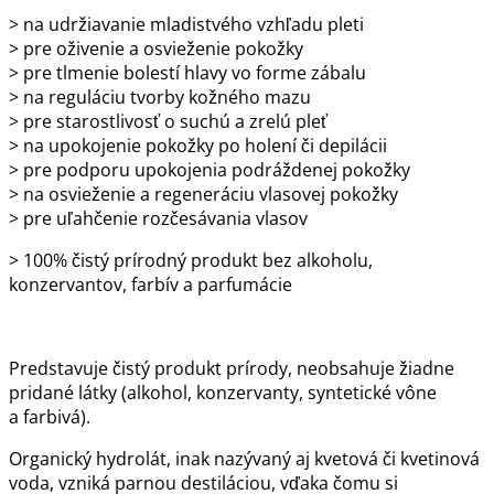
> na udržiavanie mladistvého vzhľadu pleti
> pre oživenie a osvieženie pokožky
> pre tlmenie bolestí hlavy vo forme zábalu
> na reguláciu tvorby kožného mazu
> pre starostlivosť o suchú a zrelú pleť
> na upokojenie pokožky po holení či depilácii
> pre podporu upokojenia podráždenej pokožky
> na osvieženie a regeneráciu vlasovej pokožky
> pre uľahčenie rozčesávania vlasov
> 100% čistý prírodný produkt bez alkoholu,
konzervantov, farbív a parfumácie
Predstavuje čistý produkt prírody, neobsahuje žiadne
pridané látky (alkohol, konzervanty, syntetické vône
a farbivá).
Organický hydrolát, inak nazývaný aj kvetová či kvetinová
voda, vzniká parnou destiláciou, vďaka čomu si