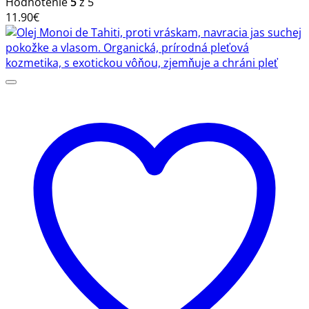
Hodnotenie
5
z 5
11.90
€