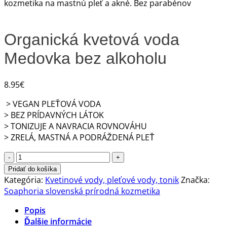
Organická kvetová voda
Medovka bez alkoholu
8.95
€
> VEGAN PLEŤOVÁ VODA
> BEZ PRÍDAVNÝCH LÁTOK
> TONIZUJE A NAVRACIA ROVNOVÁHU
> ZRELÁ, MASTNÁ A PODRÁŽDENÁ PLEŤ
množstvo
Organická
Pridať do košíka
kvetová
Kategória:
Kvetinové vody, pleťové vody, tonik
Značka:
voda
Soaphoria slovenská prírodná kozmetika
Medovka
Popis
bez
Ďalšie informácie
alkoholu