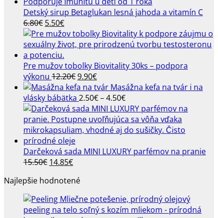
Detský sirup Betaglukan lesná jahoda a vitamín C
Pôvodná
Aktuálna
6.80
€
5.50
€
cena
cena
bola:
je:
6.80€.
5.50€.
Pre mužov tobolky Biovitality 30ks – podpora
Pôvodná
Aktuálna
výkonu
12.20
€
9.90
€
cena
cena
Masážna kefa na tvár i na
bola:
je:
Price
vlásky bábätka
2.50
€
–
4.50
€
12.20€.
9.90€.
range:
2.50€
through
4.50€
Darčeková sada MINI LUXURY parfémov na pranie
Pôvodná
Aktuálna
15.50
€
14.85
€
cena
cena
Najlepšie hodnotené
bola:
je:
15.50€.
14.85€.