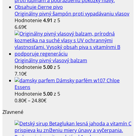
Originálny pivný šampón proti vypadávaniu vlasov
Hodnotenie
4.91
z 5
6.69
€
Originálny pivný vlasový balzam
Hodnotenie
5.00
z 5
7.10
€
Dámsky parfém w107 Chloe
Essens
Hodnotenie
5.00
z 5
Price
0.80
€
–
24.80
€
range:
Zľavnené
0.80€
through
24.80€