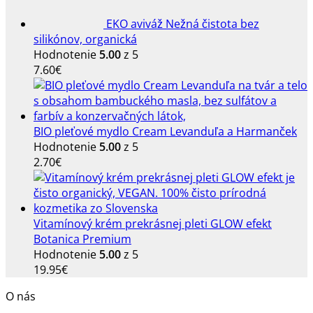
EKO aviváž Nežná čistota bez
silikónov, organická
Hodnotenie
5.00
z 5
7.60
€
BIO pleťové mydlo Cream Levanduľa a Harmanček
Hodnotenie
5.00
z 5
2.70
€
Vitamínový krém prekrásnej pleti GLOW efekt
Botanica Premium
Hodnotenie
5.00
z 5
19.95
€
O nás