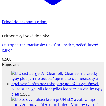
Pridať do zoznamu prianí
+
Prírodné výživové doplnky
Ostropestrec mariánsky tinktúra – srdce, pečeň, krvný
cukor
6.50
€
Najnovšie
BIO čistiaci gél All Clear Jelly Cleanser na všetky typy
pleti
5.50
€