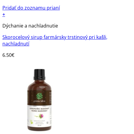
Pridať do zoznamu prianí
+
Dýchanie a nachladnutie
Skorocelový sirup farmársky trstinový pri kašli,
nachladnutí
6.50
€