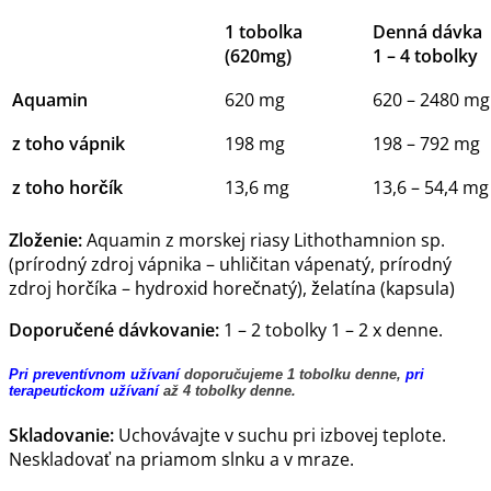
1 tobolka
Denná dávka
(620mg)
1 – 4 tobolky
Aquamin
620 mg
620 – 2480 mg
z toho vápnik
198 mg
198 – 792 mg
z toho horčík
13,6 mg
13,6 – 54,4 mg
Zloženie:
Aquamin z morskej riasy Lithothamnion sp.
(prírodný zdroj vápnika – uhličitan vápenatý, prírodný
zdroj horčíka – hydroxid horečnatý), želatína (kapsula)
Doporučené dávkovanie:
1 – 2 tobolky 1 – 2 x denne.
Pri preventívnom užívaní
doporučujeme 1 tobolku denne,
pri
terapeutickom užívaní
až 4 tobolky denne.
Skladovanie:
Uchovávajte v suchu pri izbovej teplote.
Neskladovať na priamom slnku a v mraze.