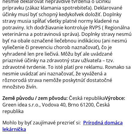
nesmie deklarovať nepravdivé tvrdenia o účinku
prípravku (zákaz klamania spotrebiteľa). Deklarované
účinky musí byť schopný kedykoľvek doložiť. Doplnky
stravy musia spĺňať všetky platné normy kladené na
potraviny. Ich dodržiavanie kontroluje RVPS ( Regionálna
veterinárna a potravinová správa). Doplnky stravy nesmú
byť na obale označené liečebnou indikáciou (ani nesmú
vyliečenie či prevenciu chorob naznačovať), čo je
vyhradené len pre liečivá. Môžu byť ale uvádzané
priaznivé účinky na zdravotný stav užívateľa – tzv.
zdravotné tvrdenie. To isté platí pre reklamu. Rovnako sa
nesmie uvádzať ani naznačovať, že vyvážená a
rôznorodá strava nemôže poskytnúť dostatočné
množstvo živín.
Země původu / zem pôvodu:
Česká republika
Výrobce:
Green idea s.r.o., Vodova 40, Brno 61200, Česká
republika
Mohlo by byť zaujímavé prezrieť si:
Prírodná domáca
lekárnička