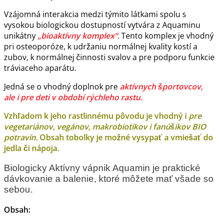
Vzájomná interakcia medzi týmito látkami spolu s
vysokou biologickou dostupností vytvára z Aquaminu
unikátny
„bioaktívny komplex“.
Tento komplex je vhodný
pri osteoporóze, k udržaniu normálnej kvality kostí a
zubov, k normálnej činnosti svalov a pre podporu funkcie
tráviaceho aparátu.
Jedná se o vhodný doplnok pre
aktívnych športovcov,
ale i pre deti v období rýchleho rastu.
Vzhľadom k jeho rastlinnému pôvodu je vhodný i
pre
vegetariánov, vegánov, makrobiotikov i fanúšikov BIO
potravín.
Obsah tobolky je možné vysypať a vmiešať do
jedla či nápoja.
Biologicky Aktívny vápnik Aquamin je praktické
dávkovanie a balenie, ktoré môžete mať všade so
sebou.
Obsah: