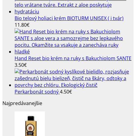
Bio telový holiaci krém BIOTURM UNISEX ( i tvár)
11.80
€
Hand Reset bio krém na ruky s Bakuchiolom SANTE
3.50
€
Perkarbonát sodný
4.50
€
Najpredávanejšie