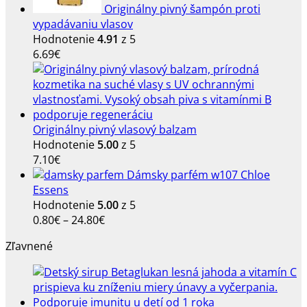
Originálny pivný šampón proti
vypadávaniu vlasov
Hodnotenie
4.91
z 5
6.69
€
Originálny pivný vlasový balzam
Hodnotenie
5.00
z 5
7.10
€
Dámsky parfém w107 Chloe
Essens
Hodnotenie
5.00
z 5
Price
0.80
€
–
24.80
€
range:
Zľavnené
0.80€
through
24.80€