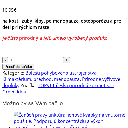
10.95
€
na kosti, zuby, kĺby, po menopauze, osteoporózu a pre
deti pri rýchlom raste
Je čisto
prírodný
a NIE umelo vyrobený produkt
množstvo
Aktívny
Pridať do košíka
vápnik
Kategórie:
Bolesti pohybového ústrojenstva
,
Aquamin
Klimaktérium, prechod, menopauza
,
Prírodné výživové
-
doplnky
Značka:
TOPVET česká prírodná kozmetika -
kĺby,
Green Idea
kosti,
Možno by sa Vám páčilo…
zuby,
osteoporóza