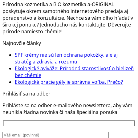
Prírodna kozmetika a BIO kozmetika a-ORIGINAL
poskytuje okrem samotného internetového predaja aj
poradenstvo a konzultácie. Nechce sa vám dlho hľadať v
širokej ponuke? Jednoducho nás kontaktujte. Dôverujte
prírode namiesto chémie!
Najnovčie články
SPF krémy nie sú len ochrana pokožky, ale aj
Žiadne
stratégia zdravia a rozumu
komentáre
Ekologické aviváže: Prírodná starostlivosť o bielizeň
na
Žiadne
bez chémie
SPF
komentáre
Žiadn
Ekologické pracie gély je správna voľba. Prečo?
na
krémy
komen
Prihlásiť sa na odber
Ekologické
nie
na
aviváže:
sú
Ekolog
Prihláste sa na odber e-mailového newslettera, aby vám
Prírodná
len
pracie
neunikla žiadna novinka či naša špeciálna ponuka.
starostlivosť
ochrana
gély
o
pokožky,
je
bielizeň
ale
správ
bez
aj
voľba.