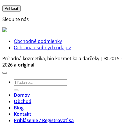
chémie
stratégia
Prečo?
zdravia
a
Sledujte nás
rozumu
Obchodné podmienky
Ochrana osobných údajov
Prírodná kozmetika, bio kozmetika a darčeky | © 2015 -
2026
a-original
Hľadať:
Domov
Obchod
Blog
Kontakt
Prihlásenie / Registrovať sa