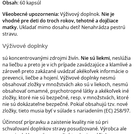
Obsah
: 60 kapsúl
Všeobecné upozornenia:
Výživový doplnok.
Nie je
vhodné pre deti do troch rokov, tehotné a dojčiace
matky.
Ukladať mimo dosahu detí! Nenahrádza pestrú
stravu.
Výživové doplnky
sú koncentrovanými zdrojmi živín.
Nie sú liekmi
, neslúžia
na liečbu a preto je v ich prípade zavádzajúce a klamlivé a
zároveň preto zakázané uvádzať akékoľvek informácie o
prevencii, liečbe a hojení. Výživové doplnky nesmú
obsahovať zložky v množstvách ako sú v liekoch, nesmú
obsahovať omamné, psychotropné látky a akékoľvek iné
zložky, ktoré nie sú bezpečné, resp. v množstvách, ktoré
nie sú dokázateľne bezpečné. Pokiaľ obsahujú tzv. nové
zložky, tieto musia byť v súlade s nariadením (EC) 258/97.
Účinnosť prípravku a zaistenie kvality nie sú pri
schvaľovaní doplnkov stravy posudzované. Výrobca ale