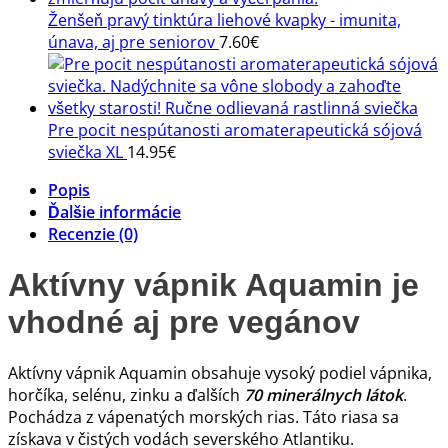
Ženšeň pravý tinktúra liehové kvapky - imunita,
únava, aj pre seniorov
7.60
€
Pre pocit nespútanosti aromaterapeutická sójová
sviečka XL
14.95
€
Popis
Ďalšie informácie
Recenzie (0)
Aktívny vápnik Aquamin je
vhodné aj pre vegánov
Aktívny vápnik Aquamin obsahuje vysoký podiel vápnika,
horčíka, selénu, zinku a ďalších
70 minerálnych látok
.
Pochádza z vápenatých morských rias. Táto riasa sa
získava v čistých vodách severského Atlantiku.