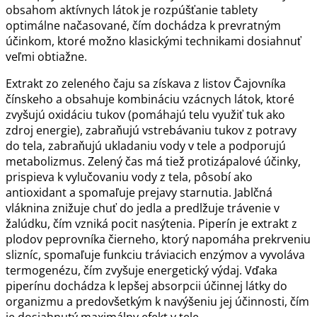
obsahom aktívnych látok je rozpúšťanie tablety
optimálne načasované, čím dochádza k prevratným
účinkom, ktoré možno klasickými technikami dosiahnuť
veľmi obtiažne.
Extrakt zo zeleného čaju sa získava z listov Čajovníka
čínskeho a obsahuje kombináciu vzácnych látok, ktoré
zvyšujú oxidáciu tukov (pomáhajú telu využiť tuk ako
zdroj energie), zabraňujú vstrebávaniu tukov z potravy
do tela, zabraňujú ukladaniu vody v tele a podporujú
metabolizmus. Zelený čas má tiež protizápalové účinky,
prispieva k vylučovaniu vody z tela, pôsobí ako
antioxidant a spomaľuje prejavy starnutia. Jablčná
vláknina znižuje chuť do jedla a predlžuje trávenie v
žalúdku, čím vzniká pocit nasýtenia. Piperín je extrakt z
plodov peprovníka čierneho, ktorý napomáha prekrveniu
slizníc, spomaľuje funkciu tráviacich enzýmov a vyvoláva
termogenézu, čím zvyšuje energetický výdaj. Vďaka
piperínu dochádza k lepšej absorpcii účinnej látky do
organizmu a predovšetkým k navýšeniu jej účinnosti, čím