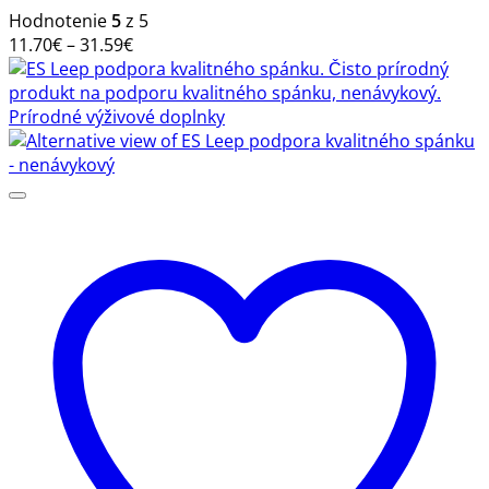
variantov.
Hodnotenie
5
z 5
Možnosti
Price
11.70
€
–
31.59
€
si
range:
môžete
11.70€
vybrať
through
na
31.59€
stránke
produktu.