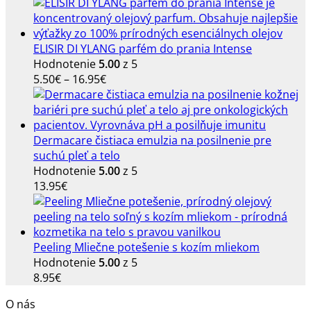
ELISIR DI YLANG parfém do prania Intense
Hodnotenie
5.00
z 5
Price
5.50
€
–
16.95
€
range:
5.50€
through
16.95€
Dermacare čistiaca emulzia na posilnenie pre
suchú pleť a telo
Hodnotenie
5.00
z 5
13.95
€
Peeling Mliečne potešenie s kozím mliekom
Hodnotenie
5.00
z 5
8.95
€
O nás