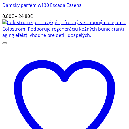
má
Dámsky parfém w130 Escada Essens
viacero
variantov.
Price
0.80
€
–
24.80
€
Možnosti
range:
si
0.80€
môžete
through
vybrať
24.80€
na
stránke
produktu.