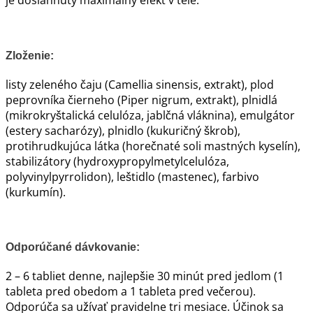
je dosiahnutý maximálny efekt v tele.
Zloženie:
listy zeleného čaju (Camellia sinensis, extrakt), plod
peprovníka čierneho (Piper nigrum, extrakt), plnidlá
(mikrokryštalická celulóza, jablčná vláknina), emulgátor
(estery sacharózy), plnidlo (kukuričný škrob),
protihrudkujúca látka (horečnaté soli mastných kyselín),
stabilizátory (hydroxypropylmetylcelulóza,
polyvinylpyrrolidon), leštidlo (mastenec), farbivo
(kurkumín).
Odporúčané dávkovanie:
2 – 6 tabliet denne, najlepšie 30 minút pred jedlom (1
tableta pred obedom a 1 tableta pred večerou).
Odporúča sa užívať pravidelne tri mesiace. Účinok sa