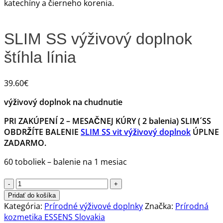
SLIM SS výživový doplnok
štíhla línia
39.60
€
výživový doplnok na chudnutie
PRI ZAKÚPENÍ 2 – MESAČNEJ KÚRY ( 2 balenia) SLIM´SS
OBDRŽÍTE BALENIE
SLIM SS vit výživový doplnok
ÚPLNE
ZADARMO.
60 toboliek – balenie na 1 mesiac
množstvo
SLIM
Pridať do košíka
SS
Kategória:
Prírodné výživové doplnky
Značka:
Prírodná
výživový
kozmetika ESSENS Slovakia