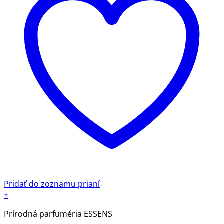
Pridať do zoznamu prianí
+
Tento
Prírodná parfuméria ESSENS
produkt