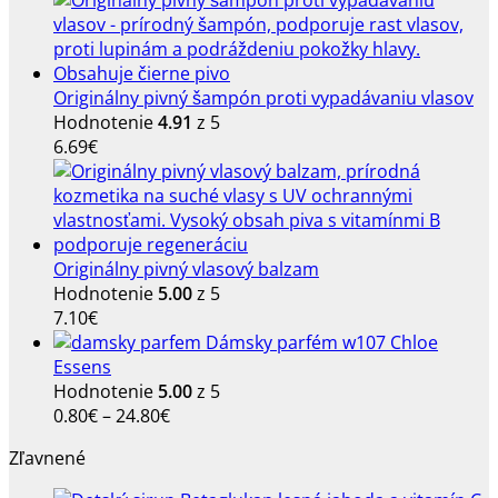
Originálny pivný šampón proti vypadávaniu vlasov
Hodnotenie
4.91
z 5
6.69
€
Originálny pivný vlasový balzam
Hodnotenie
5.00
z 5
7.10
€
Dámsky parfém w107 Chloe
Essens
Hodnotenie
5.00
z 5
Price
0.80
€
–
24.80
€
range:
Zľavnené
0.80€
through