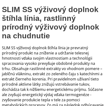
SLIM SS výživový doplnok
štíhla línia, rastlinný
prírodný výživový doplnok
na chudnutie
SLIM SS výživový doplnok štíhla línia je prevratný
prírodný produkt na zníženie a udržanie telesnej
hmotnosti vďaka svojim vlastnostiam a technológii
spracovania vysoko prevyšuje obdobné produkty na
trhu. Obsahuje rastlinné extrakty vo vhodnom pomere –
jablčnú vlákninu, extrakt zo zeleného čaju s katechínmi a
extrakt čierneho korenia. Pri pravidelnom užívaní tieto
prírodné aktívne látky znižujú vstrebávanie tukov,
dochádza tak k nižšiemu energetickému príjmu. Súčasne
ale zvyšujú energetický výdaj vďaka termogenéze -
zvyšovanie produkcie tepla v tele za pomoci
metabolických procesov, čo má za následok odbúravanie