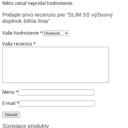
Nikto zatiaľ nepridal hodnotenie.
Pridajte prvú recenziu pre “SLIM SS výživový
doplnok štíhla línia”
Vaše hodnotenie
*
Vaša recenzia
*
Meno
*
E-mail
*
Súvisiace produkty