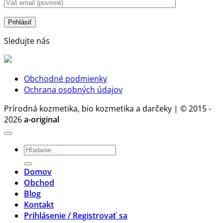
bez
aj
voľba.
chémie
stratégia
Prečo?
zdravia
a
Sledujte nás
rozumu
Obchodné podmienky
Ochrana osobných údajov
Prírodná kozmetika, bio kozmetika a darčeky | © 2015 -
2026
a-original
Hľadať:
Domov
Obchod
Blog
Kontakt
Prihlásenie / Registrovať sa