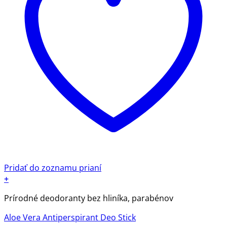
Pridať do zoznamu prianí
+
Tento
Prírodné deodoranty bez hliníka, parabénov
produkt
má
Aloe Vera Antiperspirant Deo Stick
viacero