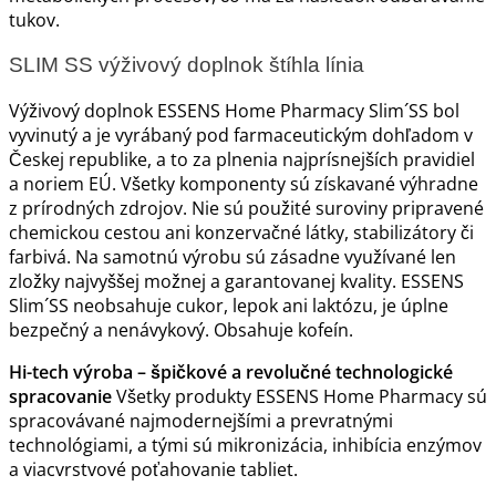
tukov.
SLIM SS výživový doplnok štíhla línia
Výživový doplnok ESSENS Home Pharmacy Slim´SS bol
vyvinutý a je vyrábaný pod farmaceutickým dohľadom v
Českej republike, a to za plnenia najprísnejších pravidiel
a noriem EÚ. Všetky komponenty sú získavané výhradne
z prírodných zdrojov. Nie sú použité suroviny pripravené
chemickou cestou ani konzervačné látky, stabilizátory či
farbivá. Na samotnú výrobu sú zásadne využívané len
zložky najvyššej možnej a garantovanej kvality. ESSENS
Slim´SS neobsahuje cukor, lepok ani laktózu, je úplne
bezpečný a nenávykový. Obsahuje kofeín.
Hi-tech výroba – špičkové a revolučné technologické
spracovanie
Všetky produkty ESSENS Home Pharmacy sú
spracovávané najmodernejšími a prevratnými
technológiami, a tými sú mikronizácia, inhibícia enzýmov
a viacvrstvové poťahovanie tabliet.