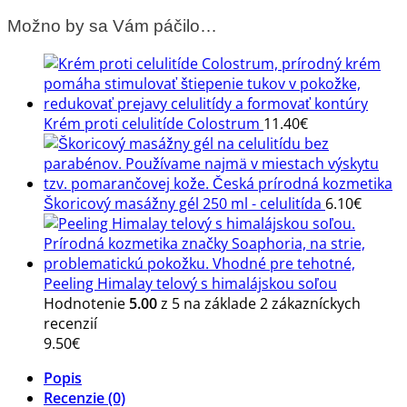
doplnok
Možno by sa Vám páčilo…
štíhla
línia
Krém proti celulitíde Colostrum
11.40
€
Škoricový masážny gél 250 ml - celulitída
6.10
€
Peeling Himalay telový s himalájskou soľou
Hodnotenie
5.00
z 5 na základe
2
zákazníckych
recenzií
9.50
€
Popis
Recenzie (0)