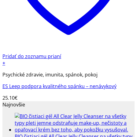
Pridať do zoznamu prianí
+
Psychické zdravie, imunita, spánok, pokoj
ES Leep podpora kvalitného spánku – nenávykový
25.10
€
Najnovšie
BIO čistiaci gél All Clear Jelly Cleanser na všetky typy