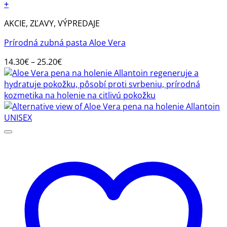
+
Tento
AKCIE, ZĽAVY, VÝPREDAJE
produkt
má
Prírodná zubná pasta Aloe Vera
viacero
variantov.
Price
14.30
€
–
25.20
€
Možnosti
range:
si
14.30€
môžete
through
vybrať
25.20€
na
stránke
produktu.