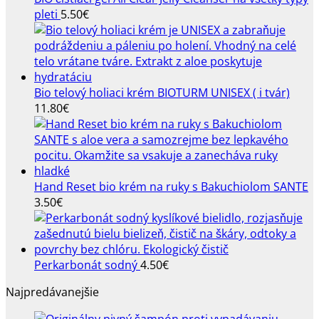
pleti
5.50
€
Bio telový holiaci krém BIOTURM UNISEX ( i tvár)
11.80
€
Hand Reset bio krém na ruky s Bakuchiolom SANTE
3.50
€
Perkarbonát sodný
4.50
€
Najpredávanejšie