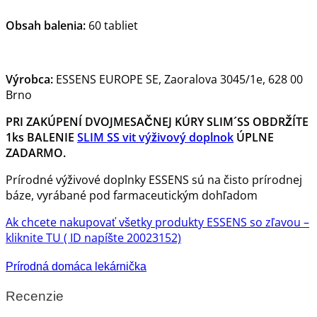
Obsah balenia:
60 tabliet
Výrobca:
ESSENS EUROPE SE, Zaoralova 3045/1e, 628 00
Brno
PRI ZAKÚPENÍ DVOJMESAČNEJ KÚRY SLIM´SS OBDRŽÍTE
1ks BALENIE
SLIM SS vit výživový doplnok
ÚPLNE
ZADARMO.
Prírodné výživové doplnky ESSENS sú na čisto prírodnej
báze, vyrábané pod farmaceutickým dohľadom
Ak chcete nakupovať všetky produkty ESSENS so zľavou –
kliknite TU ( ID napíšte 20023152)
Prírodná domáca lekárnička
Recenzie