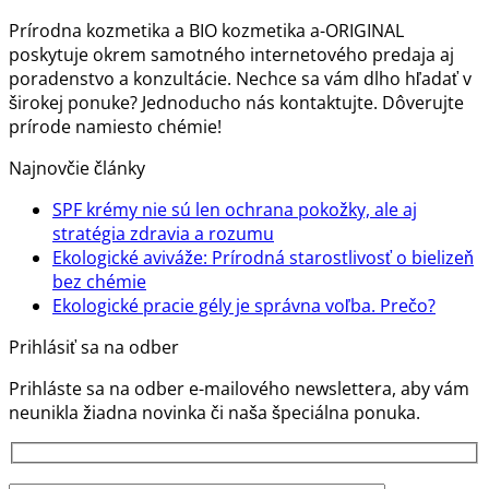
Prírodna kozmetika a BIO kozmetika a-ORIGINAL
poskytuje okrem samotného internetového predaja aj
poradenstvo a konzultácie. Nechce sa vám dlho hľadať v
širokej ponuke? Jednoducho nás kontaktujte. Dôverujte
prírode namiesto chémie!
Najnovčie články
SPF krémy nie sú len ochrana pokožky, ale aj
Žiadne
stratégia zdravia a rozumu
komentáre
Ekologické aviváže: Prírodná starostlivosť o bielizeň
na
Žiadne
bez chémie
SPF
komentáre
Žiadn
Ekologické pracie gély je správna voľba. Prečo?
na
krémy
komen
Prihlásiť sa na odber
Ekologické
nie
na
aviváže:
sú
Ekolog
Prihláste sa na odber e-mailového newslettera, aby vám
Prírodná
len
pracie
neunikla žiadna novinka či naša špeciálna ponuka.
starostlivosť
ochrana
gély
o
pokožky,
je
bielizeň
ale
správ