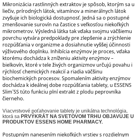
Mikronizácia rastlinných extraktov je spôsob, ktorým sa u
liečiv, prírodných látok, vitamínov a minerálnych látok
zvyšuje ich biologická dostupnosť. Jedná sa o postupné
zmenšovanie surovín na častice s veľkosťou niekoľkých
mikrometrov. Výsledná látka tak vďaka svojmu väčšiemu
povrchu vytvára predpoklady pre zlepšenie a zrýchlenie
rozpúšťania v organizme a dosiahnutie vyššej účinnosti
výživového doplnku. Inhibícia enzýmov je proces, vďaka
ktorému dochádza k zníženiu aktivity enzýmov –
bielkovín, ktoré v tele živých organizmov určujú povahu i
rýchlosť chemických reakcií a riadia väčšinu
biochemických procesov. Spomalením aktivity enzýmov
dochádza k ideálnej dobe rozpúšťania tablety, u ESSENS
Slim´SS túto funkciu plní extrakt z plodu peprovníka
čierneho.
Viacvrstvové poťahovanie tablety je unikátna technológia,
ktorá sa
PRVÝKRÁT NA SVETOVOM TRHU OBJAVUJE U
PRODUKTOV ESSENS HOME PHARMACY.
Postupným nanesením niekoľkých vrstiev s rozdielnym