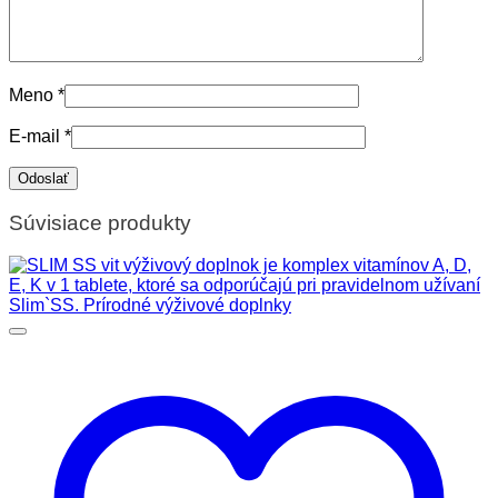
Meno
*
E-mail
*
Súvisiace produkty