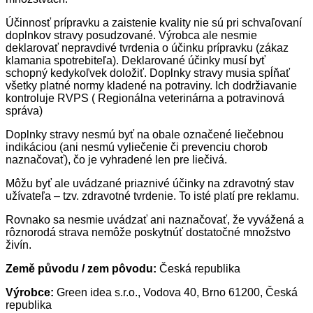
Účinnosť prípravku a zaistenie kvality nie sú pri schvaľovaní
doplnkov stravy posudzované. Výrobca ale nesmie
deklarovať nepravdivé tvrdenia o účinku prípravku (zákaz
klamania spotrebiteľa). Deklarované účinky musí byť
schopný kedykoľvek doložiť. Doplnky stravy musia spĺňať
všetky platné normy kladené na potraviny. Ich dodržiavanie
kontroluje RVPS ( Regionálna veterinárna a potravinová
správa)
Doplnky stravy nesmú byť na obale označené liečebnou
indikáciou (ani nesmú vyliečenie či prevenciu chorob
naznačovať), čo je vyhradené len pre liečivá.
Môžu byť ale uvádzané priaznivé účinky na zdravotný stav
užívateľa – tzv. zdravotné tvrdenie. To isté platí pre reklamu.
Rovnako sa nesmie uvádzať ani naznačovať, že vyvážená a
rôznorodá strava nemôže poskytnúť dostatočné množstvo
živín.
Země původu / zem pôvodu:
Česká republika
Výrobce:
Green idea s.r.o., Vodova 40, Brno 61200, Česká
republika