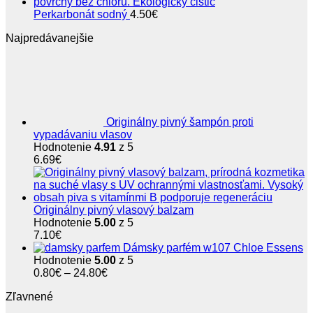
Perkarbonát sodný
4.50
€
Najpredávanejšie
Originálny pivný šampón proti
vypadávaniu vlasov
Hodnotenie
4.91
z 5
6.69
€
Originálny pivný vlasový balzam
Hodnotenie
5.00
z 5
7.10
€
Dámsky parfém w107 Chloe Essens
Hodnotenie
5.00
z 5
Price
0.80
€
–
24.80
€
range:
Zľavnené
0.80€
through