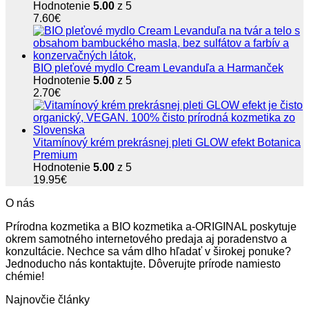
Hodnotenie
5.00
z 5
7.60
€
BIO pleťové mydlo Cream Levanduľa a Harmanček
Hodnotenie
5.00
z 5
2.70
€
Vitamínový krém prekrásnej pleti GLOW efekt Botanica
Premium
Hodnotenie
5.00
z 5
19.95
€
O nás
Prírodna kozmetika a BIO kozmetika a-ORIGINAL poskytuje
okrem samotného internetového predaja aj poradenstvo a
konzultácie. Nechce sa vám dlho hľadať v širokej ponuke?
Jednoducho nás kontaktujte. Dôverujte prírode namiesto
chémie!
Najnovčie články