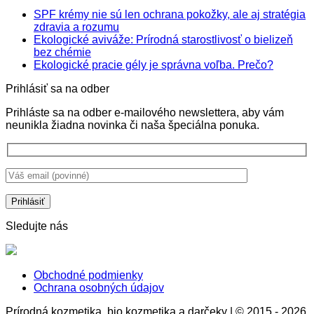
SPF krémy nie sú len ochrana pokožky, ale aj stratégia
Žiadne
zdravia a rozumu
komentáre
Ekologické aviváže: Prírodná starostlivosť o bielizeň
na
Žiadne
bez chémie
SPF
komentáre
Žiadne
Ekologické pracie gély je správna voľba. Prečo?
na
krémy
komentá
Prihlásiť sa na odber
Ekologické
nie
na
aviváže:
sú
Ekologi
Prihláste sa na odber e-mailového newslettera, aby vám
Prírodná
len
pracie
neunikla žiadna novinka či naša špeciálna ponuka.
starostlivosť
ochrana
gély
o
pokožky,
je
bielizeň
ale
správna
bez
aj
voľba.
chémie
stratégia
Prečo?
zdravia
a
rozumu
Sledujte nás
Obchodné podmienky
Ochrana osobných údajov
Prírodná kozmetika, bio kozmetika a darčeky | © 2015 - 2026