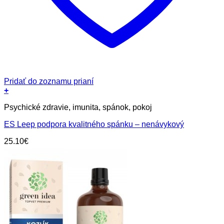
Pridať do zoznamu prianí
+
Psychické zdravie, imunita, spánok, pokoj
ES Leep podpora kvalitného spánku – nenávykový
25.10
€