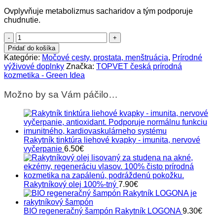
Ovplyvňuje metabolizmus sacharidov a tým podporuje
chudnutie.
množstvo
Púpavový
Pridať do košíka
sirup
Kategórie:
Močové cesty, prostata, menštruácia
,
Prírodné
farmársky
výživové doplnky
Značka:
TOPVET česká prírodná
+
kozmetika - Green Idea
žihľava
-
Možno by sa Vám páčilo…
močové
cesty,
pečeň​
Rakytník tinktúra liehové kvapky - imunita, nervové
vyčerpanie
6.50
€
Rakytníkový olej 100%-tný
7.90
€
BIO regeneračný šampón Rakytník LOGONA
9.30
€