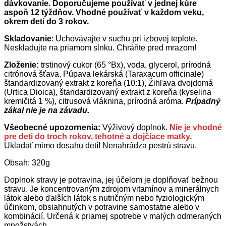
dávkovanie. Doporučujeme používať v jednej kúre
aspoň 12 týždňov. Vhodné používať v každom veku,
okrem detí do 3 rokov.
Skladovanie
: Uchovávajte v suchu pri izbovej teplote.
Neskladujte na priamom slnku. Chráňte pred mrazom!
Zloženie
:
trstinový cukor (65 °Bx), voda, glycerol, prírodná
citrónová šťava, Púpava lekárská (Taraxacum officinale)
štandardizovaný extrakt z koreňa (10:1), Žihľava dvojdomá
(Urtica Dioica), štandardizovaný extrakt z koreňa (kyselina
kremičitá 1 %), citrusová vláknina, prírodná aróma.
Prípadný
zákal nie je na závadu.
Všeobecné upozornenia:
Výživový doplnok.
Nie je vhodné
pre deti do troch rokov, tehotné a dojčiace matky.
Ukladať mimo dosahu detí! Nenahrádza pestrú stravu.
Obsah: 320g
Doplnok stravy je potravina, jej účelom je doplňovať bežnou
stravu. Je koncentrovaným zdrojom vitamínov a minerálnych
látok alebo ďalších látok s nutričným nebo fyziologickým
účinkom, obsiahnutých v potravine samostatne alebo v
kombinácií. Určená k priamej spotrebe v malých odmeraných
množstvách.