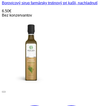
Borovicový sirup farmársky trstinový pri kašli, nachladnutí
6.50
€
Bez konzervantov