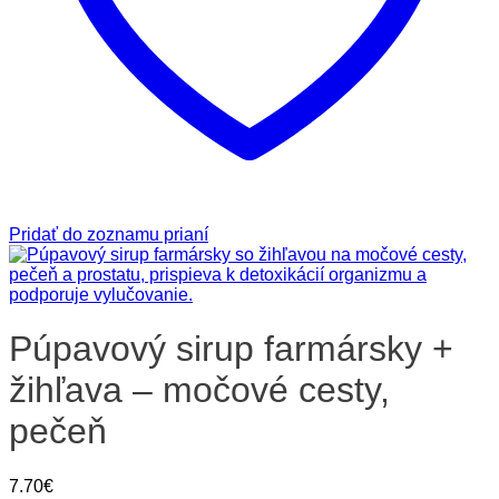
Pridať do zoznamu prianí
Púpavový sirup farmársky +
žihľava – močové cesty,
pečeň​
7.70
€