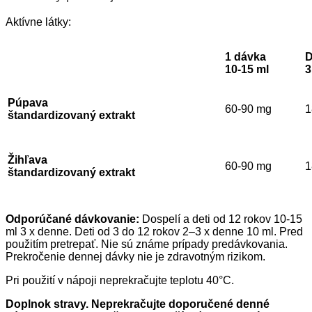
Aktívne látky:
1 dávka
D
10-15 ml
3
Púpava​
60-90 mg
1
štandardizovaný extrakt
Žihľava
60-90 mg
1
štandardizovaný extrakt
Odporúčané dávkovanie:
Dospelí a deti od 12 rokov 10-15
ml 3 x denne. Deti od 3 do 12 rokov 2–3 x denne 10 ml. Pred
použitím pretrepať. Nie sú známe prípady predávkovania.
Prekročenie dennej dávky nie je zdravotným rizikom.
Pri použití v nápoji neprekračujte teplotu 40°C.
Doplnok stravy. Neprekračujte doporučené denné