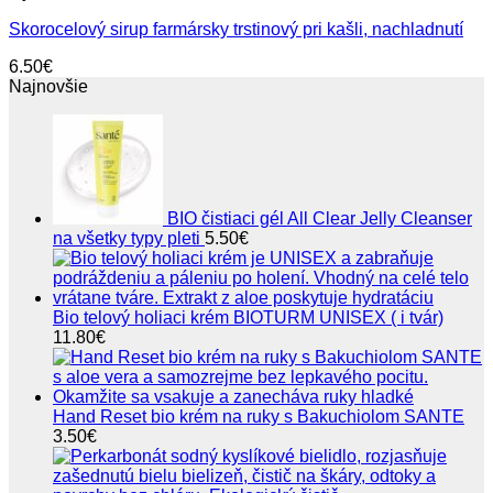
Skorocelový sirup farmársky trstinový pri kašli, nachladnutí
6.50
€
Najnovšie
BIO čistiaci gél All Clear Jelly Cleanser
na všetky typy pleti
5.50
€
Bio telový holiaci krém BIOTURM UNISEX ( i tvár)
11.80
€
Hand Reset bio krém na ruky s Bakuchiolom SANTE
3.50
€