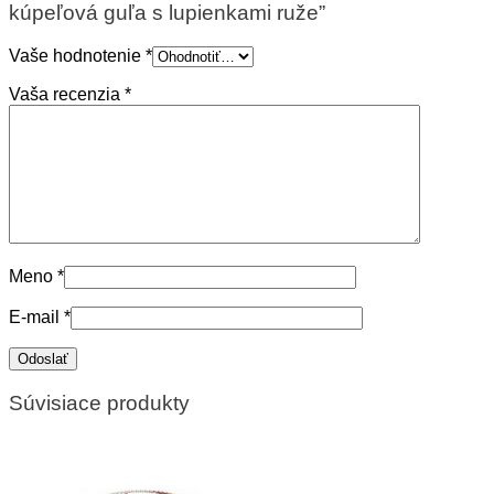
kúpeľová guľa s lupienkami ruže”
Vaše hodnotenie
*
Vaša recenzia
*
Meno
*
E-mail
*
Súvisiace produkty