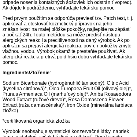
prípade nosenia kontaktných šošoviek ich odstrániť vopred).
Ak dôjde k podráždeniu, vyhľadajte lekársku pomoc.
Pred prvým použitím sa odporúča previesť tzv. Patch test, t. j.
aplikovať a otestovať kozmetický prípravok na jeho
znášanlivosť na malej plôške pokožky, najlepšie na zápästí
a počkať 24h. Touto metódou sa môže predísť nástupu
alergických reakcií a precitlivenosti na daný výrobok. Ak po
aplikácii sa prejaví alergická reakcia, povrch pokožky zmyte
vlažnou vodou. Výrobok okamžite prestaňte používať. Ak
alergická reakcia pretrvá po dlhšiu dobu vyhľadajte lekársku
pomoc.
Ingredients/Zloženie:
Sodium Bicarbonate (hydrogénuhličitan sodný), Citric Acid
(kyselina citrónová)*, Olea Europaea Fruit Oil (olivový olej)*,
Prunus Armeniaca Oil (marhuľový olej)*, Aniba Rosaeodora
Wood Extract (ružové drevo)*, Rosa Damascena Flower
Extract (ruža damascénska)*, Iron Oxide (minerálna farbiaca
zložka)
*certifikovaná organická zložka
Výrobok neobsahuje syntetické konzervačné látky, napriek
tomu je stabilný, avšak háklivý na vlhkosť. Dodržiavajte