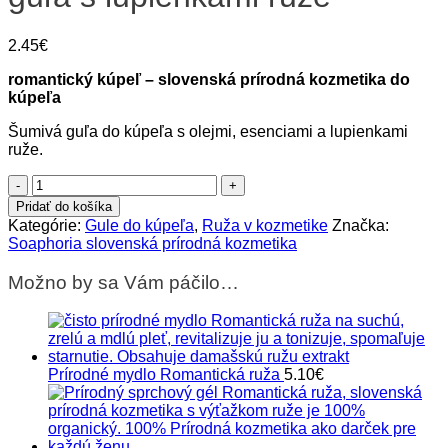
2.45
€
romantický kúpeľ – slovenská prírodná kozmetika do
kúpeľa
Šumivá guľa do kúpeľa s olejmi, esenciami a lupienkami
ruže.
množstvo
Romantická
Pridať do košíka
ruža
Kategórie:
Gule do kúpeľa
,
Ruža v kozmetike
Značka:
kúpeľová
Soaphoria slovenská prírodná kozmetika
guľa
s
Možno by sa Vám páčilo…
lupienkami
ruže
Prírodné mydlo Romantická ruža
5.10
€