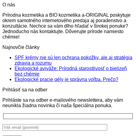
O nás
5.50€
through
Prírodna kozmetika a BIO kozmetika a-ORIGINAL poskytuje
16.95€
okrem samotného internetového predaja aj poradenstvo a
konzultácie. Nechce sa vám dlho hľadať v širokej ponuke?
Jednoducho nás kontaktujte. Dôverujte prírode namiesto
chémie!
Najnovčie články
SPF krémy nie sú len ochrana pokožky, ale aj stratégia
Žiadne
zdravia a rozumu
komentáre
Ekologické aviváže: Prírodná starostlivosť o bielizeň
na
Žiadne
bez chémie
SPF
komentáre
Žiadne
Ekologické pracie gély je správna voľba. Prečo?
na
krémy
komentá
Prihlásiť sa na odber
Ekologické
nie
na
aviváže:
sú
Ekologi
Prihláste sa na odber e-mailového newslettera, aby vám
Prírodná
len
pracie
neunikla žiadna novinka či naša špeciálna ponuka.
starostlivosť
ochrana
gély
o
pokožky,
je
bielizeň
ale
správna
bez
aj
voľba.
chémie
stratégia
Prečo?
zdravia