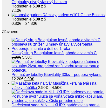
Originálny pivný vlasový balzam
Hodnotenie
5.00
z 5
7.10
€
Dámsky parfém w107 Chloe Essens
Hodnotenie
5.00
z 5
Price
0.80
€
–
24.80
€
range:
Zľavnené
0.80€
through
24.80€
Detský sirup Betaglukan lesná jahoda a vitamín C
Pôvodná
Aktuálna
6.80
€
5.50
€
cena
cena
bola:
je:
6.80€.
5.50€.
Pre mužov tobolky Biovitality 30ks – podpora výkonu
Pôvodná
Aktuálna
12.20
€
9.90
€
cena
cena
Masážna kefa na tvár i na
bola:
je:
Price
vlásky bábätka
2.50
€
–
4.50
€
12.20€.
9.90€.
range:
2.50€
through
4.50€
Darčeková sada MINI LUXURY parfémov na pranie