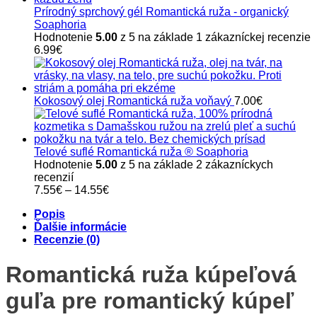
Prírodný sprchový gél Romantická ruža - organický
Soaphoria
Hodnotenie
5.00
z 5 na základe
1
zákazníckej recenzie
6.99
€
Kokosový olej Romantická ruža voňavý
7.00
€
Telové suflé Romantická ruža ® Soaphoria
Hodnotenie
5.00
z 5 na základe
2
zákazníckych
recenzií
Price
7.55
€
–
14.55
€
range:
Popis
7.55€
Ďalšie informácie
through
Recenzie (0)
14.55€
Romantická ruža kúpeľová
guľa pre romantický kúpeľ