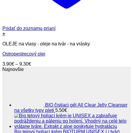
Pridať do zoznamu prianí
+
Tento
OLEJE na vlasy - oleje na tvár - na vrásky
produkt
má
Ostropestrecový olej
viacero
variantov.
Price
3.90
€
–
9.30
€
Možnosti
range:
Najnovšie
si
3.90€
môžete
through
vybrať
9.30€
na
stránke
produktu.
BIO čistiaci gél All Clear Jelly Cleanser
na všetky typy pleti
5.50
€
Bio telový holiaci krém BIOTURM UNISEX ( i tvár)