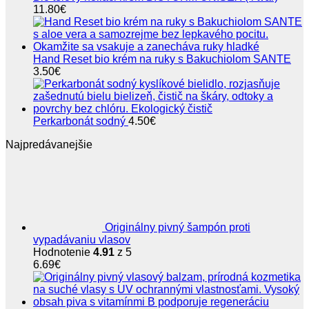
11.80
€
Hand Reset bio krém na ruky s Bakuchiolom SANTE
3.50
€
Perkarbonát sodný
4.50
€
Najpredávanejšie
Originálny pivný šampón proti
vypadávaniu vlasov
Hodnotenie
4.91
z 5
6.69
€