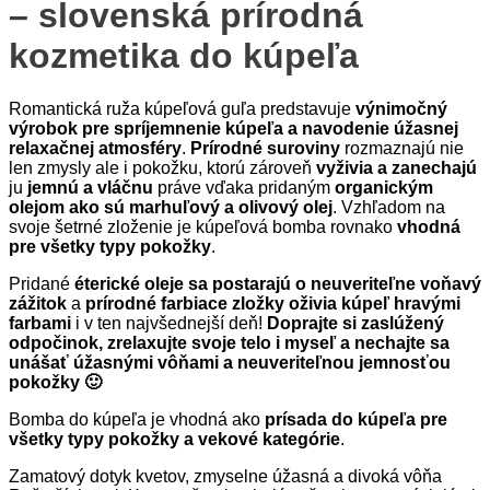
– slovenská prírodná
kozmetika do kúpeľa
Romantická ruža kúpeľová guľa predstavuje
výnimočný
výrobok pre spríjemnenie kúpeľa a navodenie úžasnej
relaxačnej atmosféry
.
Prírodné suroviny
rozmaznajú nie
len zmysly ale i pokožku, ktorú zároveň
vyživia a zanechajú
ju
jemnú a vláčnu
práve vďaka pridaným
organickým
olejom ako sú marhuľový a olivový olej
. Vzhľadom na
svoje šetrné zloženie je kúpeľová bomba rovnako
vhodná
pre všetky typy pokožky
.
Pridané
éterické oleje sa postarajú o neuveriteľne voňavý
zážitok
a
prírodné farbiace zložky oživia kúpeľ hravými
farbami
i v ten najvšednejší deň!
Doprajte si zaslúžený
odpočinok, zrelaxujte svoje telo i myseľ a nechajte sa
unášať úžasnými vôňami a neuveriteľnou jemnosťou
pokožky 🙂
Bomba do kúpeľa je vhodná ako
prísada do kúpeľa pre
všetky typy pokožky a vekové kategórie
.
Zamatový dotyk kvetov, zmyselne úžasná a divoká vôňa