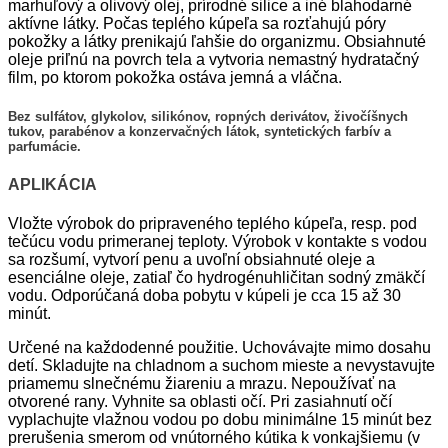
marhuľový a olivový olej, prírodné silice a iné blahodarné
aktívne látky. Počas teplého kúpeľa sa rozťahujú póry
pokožky a látky prenikajú ľahšie do organizmu. Obsiahnuté
oleje priľnú na povrch tela a vytvoria nemastný hydratačný
film, po ktorom pokožka ostáva jemná a vláčna.
Bez sulfátov, glykolov, silikónov, ropných derivátov, živočíšnych
tukov, parabénov a konzervačných látok, syntetických farbív a
parfumácie.
APLIKÁCIA
Vložte výrobok do pripraveného teplého kúpeľa, resp. pod
tečúcu vodu primeranej teploty. Výrobok v kontakte s vodou
sa rozšumí, vytvorí penu a uvoľní obsiahnuté oleje a
esenciálne oleje, zatiaľ čo hydrogénuhličitan sodný zmäkčí
vodu. Odporúčaná doba pobytu v kúpeli je cca 15 až 30
minút.
Určené na každodenné použitie. Uchovávajte mimo dosahu
detí. Skladujte na chladnom a suchom mieste a nevystavujte
priamemu slnečnému žiareniu a mrazu. Nepoužívať na
otvorené rany. Vyhnite sa oblasti očí. Pri zasiahnutí očí
vyplachujte vlažnou vodou po dobu minimálne 15 minút bez
prerušenia smerom od vnútorného kútika k vonkajšiemu (v