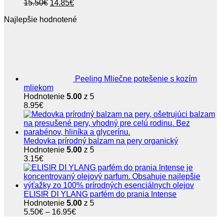
Pôvodná
Aktuálna
15.50
€
14.85
€
cena
cena
Najlepšie hodnotené
bola:
je:
15.50€.
14.85€.
Peeling Mliečne potešenie s kozím
mliekom
Hodnotenie
5.00
z 5
8.95
€
Medovka prírodný balzam na pery organický
Hodnotenie
5.00
z 5
3.15
€
ELISIR DI YLANG parfém do prania Intense
Hodnotenie
5.00
z 5
Price
5.50
€
–
16.95
€
range: