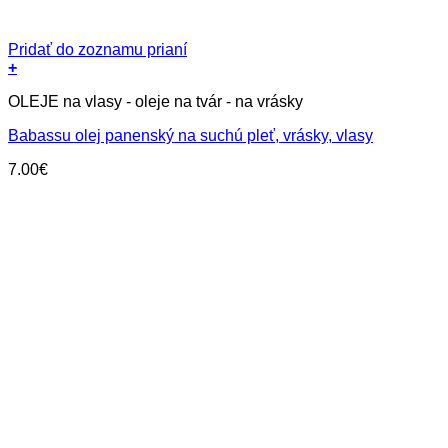
Pridať do zoznamu prianí
+
OLEJE na vlasy - oleje na tvár - na vrásky
Babassu olej panenský na suchú pleť, vrásky, vlasy
7.00
€