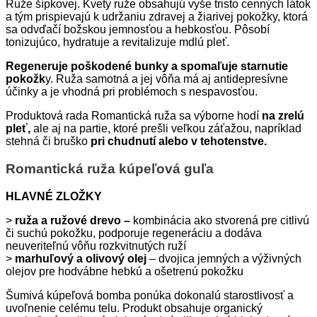
Ruže šípkovej. Kvety ruže obsahujú vyše tristo cenných látok
a tým prispievajú k udržaniu zdravej a žiarivej pokožky, ktorá
sa odvďačí božskou jemnosťou a hebkosťou. Pôsobí
tonizujúco, hydratuje a revitalizuje mdlú pleť.
Regeneruje poškodené bunky a spomaľuje starnutie
pokožk
y. Ruža samotná a jej vôňa má aj antidepresívne
účinky a je vhodná pri problémoch s nespavosťou.
Produktová rada Romantická ruža sa výborne hodí
na zrelú
pleť,
ale aj na partie, ktoré prešli veľkou záťažou, napríklad
stehná či bruško
pri chudnutí alebo v tehotenstve.
Romantická ruža kúpeľová guľa
HLAVNÉ ZLOŽKY
>
ruža a ružové drevo –
kombinácia ako stvorená pre citlivú
či suchú pokožku, podporuje regeneráciu a dodáva
neuveriteľnú vôňu rozkvitnutých ruží
>
marhuľový a olivový olej
– dvojica jemných a výživných
olejov pre hodvábne hebkú a ošetrenú pokožku
Šumivá kúpeľová bomba ponúka dokonalú starostlivosť a
uvoľnenie celému telu. Produkt obsahuje organický