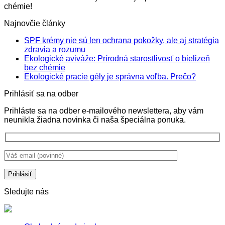
chémie!
Najnovčie články
SPF krémy nie sú len ochrana pokožky, ale aj stratégia
Žiadne
zdravia a rozumu
komentáre
Ekologické aviváže: Prírodná starostlivosť o bielizeň
na
Žiadne
bez chémie
SPF
komentáre
Žiadne
Ekologické pracie gély je správna voľba. Prečo?
na
krémy
komentá
Prihlásiť sa na odber
Ekologické
nie
na
aviváže:
sú
Ekologi
Prihláste sa na odber e-mailového newslettera, aby vám
Prírodná
len
pracie
neunikla žiadna novinka či naša špeciálna ponuka.
starostlivosť
ochrana
gély
o
pokožky,
je
bielizeň
ale
správna
bez
aj
voľba.
chémie
stratégia
Prečo?
zdravia
a
rozumu
Sledujte nás