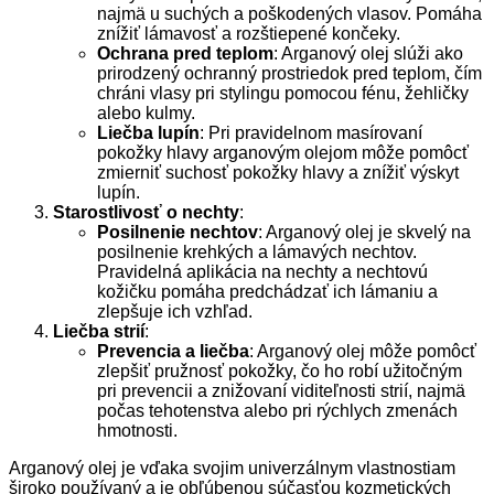
najmä u suchých a poškodených vlasov. Pomáha
znížiť lámavosť a rozštiepené končeky.
Ochrana pred teplom
: Arganový olej slúži ako
prirodzený ochranný prostriedok pred teplom, čím
chráni vlasy pri stylingu pomocou fénu, žehličky
alebo kulmy.
Liečba lupín
: Pri pravidelnom masírovaní
pokožky hlavy arganovým olejom môže pomôcť
zmierniť suchosť pokožky hlavy a znížiť výskyt
lupín.
Starostlivosť o nechty
:
Posilnenie nechtov
: Arganový olej je skvelý na
posilnenie krehkých a lámavých nechtov.
Pravidelná aplikácia na nechty a nechtovú
kožičku pomáha predchádzať ich lámaniu a
zlepšuje ich vzhľad.
Liečba strií
:
Prevencia a liečba
: Arganový olej môže pomôcť
zlepšiť pružnosť pokožky, čo ho robí užitočným
pri prevencii a znižovaní viditeľnosti strií, najmä
počas tehotenstva alebo pri rýchlych zmenách
hmotnosti.
Arganový olej je vďaka svojim univerzálnym vlastnostiam
široko používaný a je obľúbenou súčasťou kozmetických