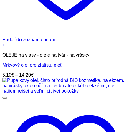
Pridať do zoznamu prianí
+
Tento
OLEJE na vlasy - oleje na tvár - na vrásky
produkt
má
Mrkvový olej pre zlatistú pleť
viacero
variantov.
Price
5.10
€
–
14.20
€
Možnosti
range:
si
5.10€
môžete
through
vybrať
14.20€
na
stránke
produktu.