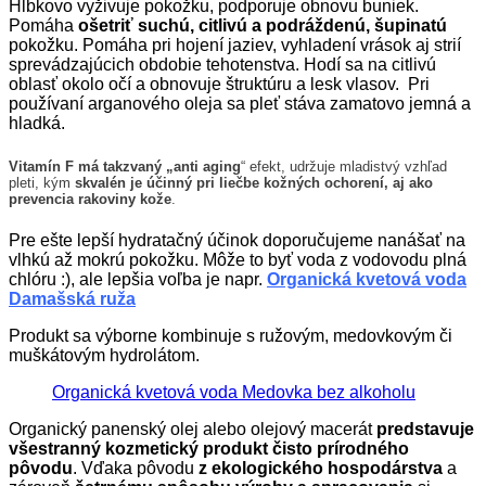
Hĺbkovo vyživuje pokožku, podporuje obnovu buniek.
Pomáha
ošetriť suchú, citlivú a podráždenú, šupinatú
pokožku. Pomáha pri hojení jaziev, vyhladení vrások aj strií
sprevádzajúcich obdobie tehotenstva. Hodí sa na citlivú
oblasť okolo očí a obnovuje štruktúru a lesk vlasov. Pri
používaní arganového oleja sa pleť stáva zamatovo jemná a
hladká.
Vitamín F má takzvaný „anti aging
“ efekt, udržuje mladistvý vzhľad
pleti, kým
skvalén je účinný pri liečbe kožných ochorení, aj ako
prevencia rakoviny kože
.
Pre ešte lepší hydratačný účinok doporučujeme nanášať na
vlhkú až mokrú pokožku. Môže to byť voda z vodovodu plná
chlóru :), ale lepšia voľba je napr.
Organická kvetová voda
Damašská ruža
Produkt sa výborne kombinuje s ružovým, medovkovým či
muškátovým hydrolátom.
Organická kvetová voda Medovka bez alkoholu
Organický panenský olej alebo olejový macerát
predstavuje
všestranný kozmetický produkt čisto prírodného
pôvodu
. Vďaka pôvodu
z ekologického hospodárstva
a