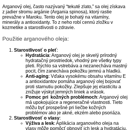
Arganový olej, často nazývaný “tekuté zlato,” sa olej získava
z jadier stromu argánie (Argania spinosa), ktorý rastie
prevažne v Maroku. Tento olej je bohatý na vitamíny,
minerály a antioxidanty. To z neho robí cennú zložku v
kozmetike a starostlivosti o zdravie.
Použitie arganového oleja:
Starostlivosť o pleť
:
Hydratácia
: Arganový olej je skvelý prírodný
hydratačný prostriedok, vhodný pre všetky typy
pleti. Rýchlo sa vstrebáva a nezanecháva mastný
pocit, čím zanecháva pokožku jemnú a hladkú.
Anti-aging
: Vďaka vysokému obsahu vitamínu E
a antioxidantov pomáha arganový olej bojovať
proti starnutiu pokožky. Zlepšuje jej elasticitu a
znižuje výskyt jemných liniek a vrások.
Pomoc pri kožných problémoch
: Arganový olej
má upokojujúce a regeneračné vlastnosti. Tieto
môžu byť prospešné pri liečbe kožných
problémov ako je akné, ekzém alebo psoriáza.
Starostlivosť o vlasy
:
Výživa a lesk
: Aplikácia arganového oleja na
vlasy môže pomôcť obnoviť ich lesk a hydratáciu,