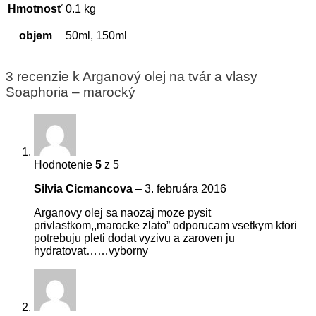
Hmotnosť
0.1 kg
objem
50ml, 150ml
3 recenzie k
Arganový olej na tvár a vlasy
Soaphoria – marocký
Hodnotenie
5
z 5
Silvia Cicmancova
–
3. februára 2016
Arganovy olej sa naozaj moze pysit
privlastkom,,marocke zlato” odporucam vsetkym ktori
potrebuju pleti dodat vyzivu a zaroven ju
hydratovat……vyborny