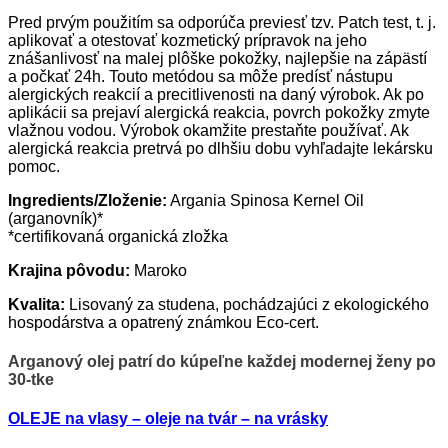
Pred prvým použitím sa odporúča previesť tzv. Patch test, t. j.
aplikovať a otestovať kozmetický prípravok na jeho
znášanlivosť na malej plôške pokožky, najlepšie na zápästí
a počkať 24h. Touto metódou sa môže predísť nástupu
alergických reakcií a precitlivenosti na daný výrobok. Ak po
aplikácii sa prejaví alergická reakcia, povrch pokožky zmyte
vlažnou vodou. Výrobok okamžite prestaňte používať. Ak
alergická reakcia pretrvá po dlhšiu dobu vyhľadajte lekársku
pomoc.
Ingredients/Zloženie:
Argania Spinosa Kernel Oil
(arganovník)*
*certifikovaná organická zložka
Krajina pôvodu:
Maroko
Kvalita:
Lisovaný za studena, pochádzajúci z ekologického
hospodárstva a opatrený známkou Eco-cert.
Arganový olej patrí do kúpeľne každej modernej ženy po
30-tke
OLEJE na vlasy – oleje na tvár – na vrásky