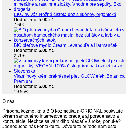
EKO aviváž Nežná čistota bez silikónov, organická
Hodnotenie
5.00
z 5
7.60
€
BIO pleťové mydlo Cream Levanduľa a Harmanček
Hodnotenie
5.00
z 5
2.70
€
Vitamínový krém prekrásnej pleti GLOW efekt Botanica
Premium
Hodnotenie
5.00
z 5
19.95
€
O nás
Prírodna kozmetika a BIO kozmetika a-ORIGINAL poskytuje
okrem samotného internetového predaja aj poradenstvo a
konzultácie. Nechce sa vám dlho hľadať v širokej ponuke?
Jednoducho nás kontaktujte. Dôverujte prírode namiesto