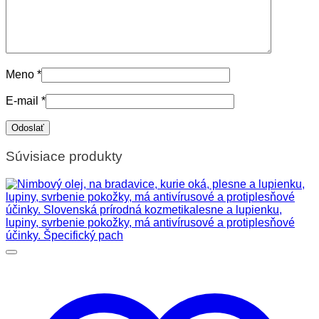
Meno
*
E-mail
*
Súvisiace produkty