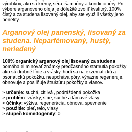
výrobkov, ako sú krémy, séra, šampóny a kondicionéry. Pri
výbere arganového oleja je dôležité zvoliť kvalitný, 100%
čistý a za studena lisovaný olej, aby ste využili všetky jeho
benefity.
Arganový olej panenský, lisovaný za
studena. Neparfémovaný, hustý,
neriedený
100% organický arganový olej lisovaný za studena
pomáha eliminovať známky predčasného starnutia pokožky
ako sú drobné línie a vrásky, hodí sa na ekzematickú a
psoriatickú pokožku, neupcháva póry, výrazne regeneruje,
obnovuje a posilňuje štruktúru pokožky a vlasov.
>
určenie:
suchá, citlivá , podráždená pokožka
>
problém:
vrásky, strie, suché a lámavé vlasy
>
účinky:
výživa, regenerácia, obnova, spevnenie
>
použitie:
pleť, telo, vlasy
>
stupeň komedogenity:
0