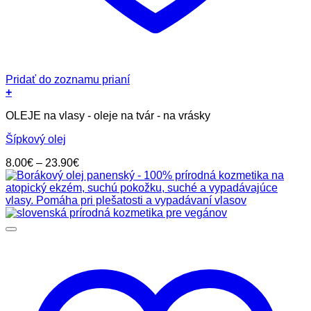
Pridať do zoznamu prianí
+
Tento
OLEJE na vlasy - oleje na tvár - na vrásky
produkt
má
Šípkový olej
viacero
variantov.
Price
8.00
€
–
23.90
€
Možnosti
range:
si
8.00€
môžete
through
vybrať
23.90€
na
stránke
produktu.