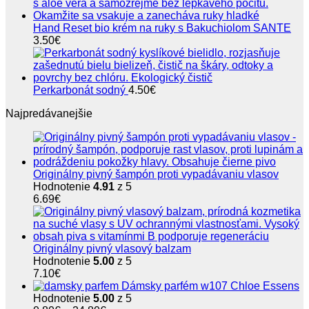
Hand Reset bio krém na ruky s Bakuchiolom SANTE
3.50
€
Perkarbonát sodný
4.50
€
Najpredávanejšie
Originálny pivný šampón proti vypadávaniu vlasov
Hodnotenie
4.91
z 5
6.69
€
Originálny pivný vlasový balzam
Hodnotenie
5.00
z 5
7.10
€
Dámsky parfém w107 Chloe Essens
Hodnotenie
5.00
z 5