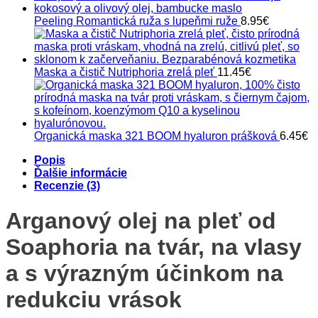
Peeling Romantická ruža s lupeňmi ruže
8.95
€
Maska a čistič Nutriphoria zrelá pleť
11.45
€
Organická maska 321 BOOM hyaluron prášková
6.45
€
Popis
Ďalšie informácie
Recenzie (3)
Arganový olej na pleť od
Soaphoria na tvár, na vlasy
a s výrazným účinkom na
redukciu vrások