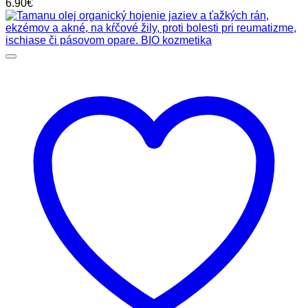
6.90
€