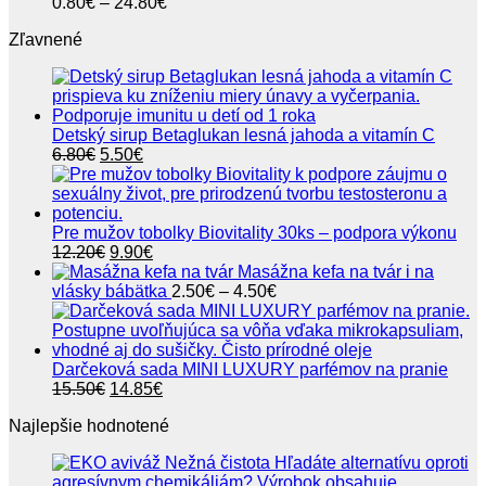
Price
0.80
€
–
24.80
€
range:
Zľavnené
0.80€
through
24.80€
Detský sirup Betaglukan lesná jahoda a vitamín C
Pôvodná
Aktuálna
6.80
€
5.50
€
cena
cena
bola:
je:
6.80€.
5.50€.
Pre mužov tobolky Biovitality 30ks – podpora výkonu
Pôvodná
Aktuálna
12.20
€
9.90
€
cena
cena
Masážna kefa na tvár i na
bola:
je:
Price
vlásky bábätka
2.50
€
–
4.50
€
12.20€.
9.90€.
range:
2.50€
through
4.50€
Darčeková sada MINI LUXURY parfémov na pranie
Pôvodná
Aktuálna
15.50
€
14.85
€
cena
cena
Najlepšie hodnotené
bola:
je:
15.50€.
14.85€.