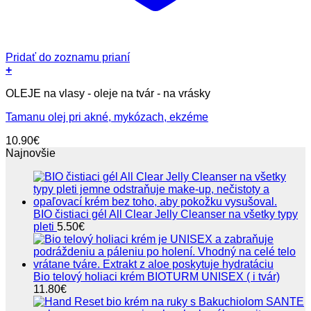
Pridať do zoznamu prianí
+
OLEJE na vlasy - oleje na tvár - na vrásky
Tamanu olej pri akné, mykózach, ekzéme
10.90
€
Najnovšie
BIO čistiaci gél All Clear Jelly Cleanser na všetky typy
pleti
5.50
€
Bio telový holiaci krém BIOTURM UNISEX ( i tvár)
11.80
€