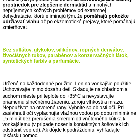
prostriedok pre zlepšenie dermatitíd
a mnohých
nepríjemných kožných problémov od extrémnej
dehydratácie, ktorú eliminujú tým, že
pomáhajú pokožke
udržiavať vlahu
až po ekzematické prejavy, ktoré pomáhajú
zmierňovať.
Bez sulfátov, glykolov, silikónov, ropných derivátov,
živočíšnych tukov, parabénov a konzervačných látok,
syntetických farbív a parfumácie.
Určené na každodenné použitie. Len na vonkajšie použitie.
Uchovávajte mimo dosahu detí. Skladujte na chladnom a
o
suchom mieste pri teplote do +35
C a nevystavujte
priamemu slnečnému žiareniu, zdroju vlhkosti a mrazu.
Nepoužívať na otvorené rany. Vyhnite sa oblasti očí. Pri
zasiahnutí očí vyplachujte vlažnou vodou po dobu minimálne
15 minút bez prerušenia smerom od vnútorného kútika k
vonkajšiemu (v prípade nosenia kontaktných šošoviek ich
odstrániť vopred). Ak dôjde k podráždeniu, vyhľadajte
lekársku pomoc.