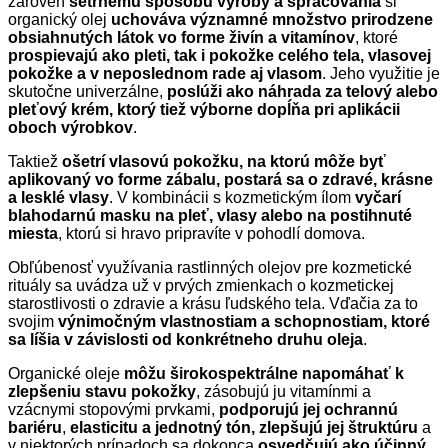
zároveň
šetrnému spôsobu výroby a spracovania
si
organický olej
uchováva významné množstvo prirodzene
obsiahnutých látok vo forme živín a vitamínov
, ktoré
prospievajú ako pleti, tak i pokožke celého tela, vlasovej
pokožke a v neposlednom rade aj vlasom
. Jeho využitie je
skutočne univerzálne,
poslúži ako náhrada za telový alebo
pleťový krém, ktorý tiež výborne dopĺňa pri aplikácii
oboch výrobkov
.
Taktiež
ošetrí vlasovú pokožku, na ktorú môže byť
aplikovaný vo forme zábalu, postará sa o zdravé, krásne
a lesklé vlasy
. V kombinácii s kozmetickým ílom
vyčarí
blahodarnú masku na pleť, vlasy alebo na postihnuté
miesta
, ktorú si hravo pripravíte v pohodlí domova.
Obľúbenosť využívania rastlinných olejov pre kozmetické
rituály sa uvádza už v prvých zmienkach o kozmetickej
starostlivosti o zdravie a krásu ľudského tela. Vďačia za to
svojim
výnimočným vlastnostiam a schopnostiam, ktoré
sa líšia v závislosti od konkrétneho druhu oleja
.
Organické oleje
môžu širokospektrálne napomáhať k
zlepšeniu stavu pokožky
, zásobujú ju vitamínmi a
vzácnymi stopovými prvkami,
podporujú jej ochrannú
bariéru
,
elasticitu a jednotný tón, zlepšujú jej štruktúru
a
v niektorých prípadoch sa dokonca
osvedčujú ako účinný