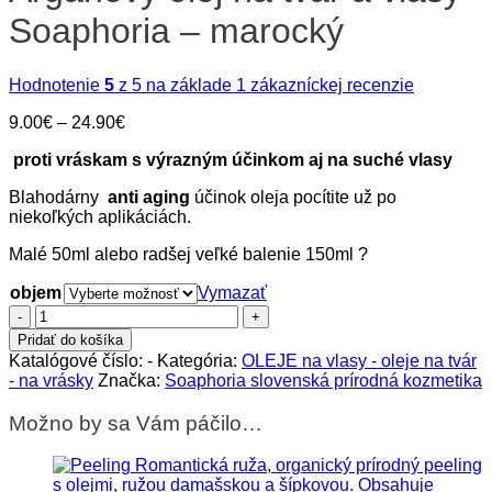
Soaphoria – marocký
Hodnotenie
5
z 5 na základe
1
zákazníckej recenzie
Price
9.00
€
–
24.90
€
range:
proti vráskam s výrazným účinkom aj na suché vlasy
9.00€
through
Blahodárny
anti aging
účinok oleja pocítite už po
24.90€
niekoľkých aplikáciách.
Malé 50ml alebo radšej veľké balenie 150ml ?
objem
Vymazať
množstvo
Arganový
Pridať do košíka
olej
Katalógové číslo:
-
Kategória:
OLEJE na vlasy - oleje na tvár
na
- na vrásky
Značka:
Soaphoria slovenská prírodná kozmetika
tvár
a
Možno by sa Vám páčilo…
vlasy
Soaphoria
-
marocký