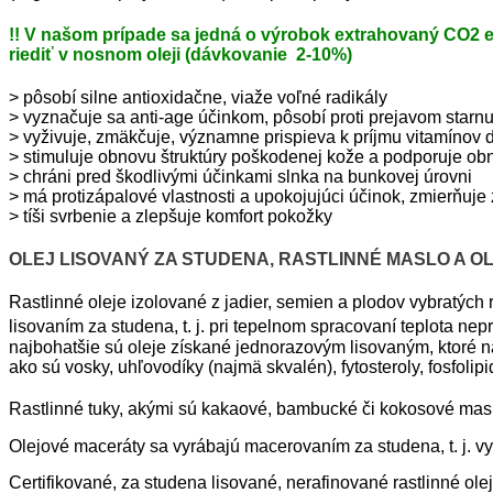
!! V našom prípade sa jedná o výrobok extrahovaný CO2 e
riediť v nosnom oleji (dávkovanie 2-10%)
> pôsobí silne antioxidačne, viaže voľné radikály
> vyznačuje sa anti-age účinkom, pôsobí proti prejavom starn
> vyživuje, zmäkčuje, významne prispieva k príjmu vitamínov d
> stimuluje obnovu štruktúry poškodenej kože a podporuje ob
> chráni pred škodlivými účinkami slnka na bunkovej úrovni
> má protizápalové vlastnosti a upokojujúci účinok, zmierňuj
> tíši svrbenie a zlepšuje komfort pokožky
OLEJ LISOVANÝ ZA STUDENA, RASTLINNÉ MASLO A 
Rastlinné oleje izolované z jadier, semien a plodov vybratýc
lisovaním za studena, t. j. pri tepelnom spracovaní teplota ne
najbohatšie sú oleje získané jednorazovým lisovaným, ktoré n
ako sú vosky, uhľovodíky (najmä skvalén), fytosteroly, fosfolipid
Rastlinné tuky, akými sú kakaové, bambucké či kokosové maslo 
Olejové maceráty sa vyrábajú macerovaním za studena, t. j. vylú
Certifikované, za studena lisované, nerafinované rastlinné ole