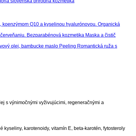
oria slovenská prírodná kozmetika
Organická
Maska a čistič
Peeling Romantická ruža s
olej s výnimočnými vyživujúcimi, regeneračnými a
yseliny, karotenoidy, vitamín E, beta-karotén, fytosteroly