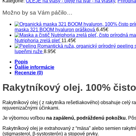
Kategórie:
OLEJE na vlasy - oleje na tvár - na vrásky
,
Prírodn
100%-
tný
Možno by sa Vám páčilo…
maska 321 BOOM hyaluron prášková
6.45
€
Nutriphoria zrelá pleť
11.45
€
lupeňmi ruže
8.95
€
Popis
Ďalšie informácie
Recenzie (0)
Rakytníkový olej. 100% čist
Rakytníkový olej ( z rakytníka rešetliakového) obsahuje celý 
rejuvenizačnými účinkami.
Je výbornou voľbou
na zapálenú, podráždenú pokožku.
Pôso
Rakytníkový olej je extrahovaný z “mäsa” alebo semien rakytn
(stigmasterol, β-systosterón) a stopové prvky.