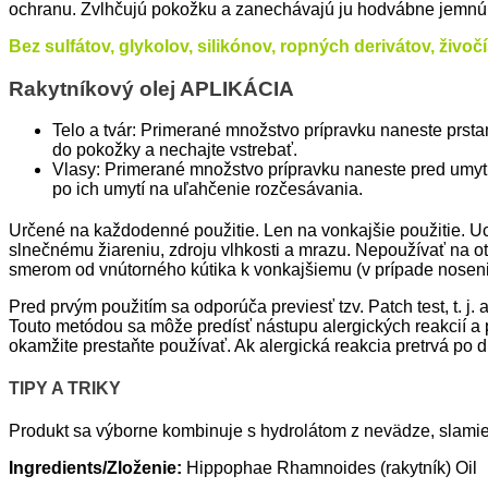
ochranu. Zvlhčujú pokožku a zanechávajú ju hodvábne jemnú,
Bez sulfátov, glykolov, silikónov, ropných derivátov, živ
Rakytníkový olej APLIKÁCIA
Telo a tvár: Primerané množstvo prípravku naneste prstam
do pokožky a nechajte vstrebať.
Vlasy: Primerané množstvo prípravku naneste pred umytí
po ich umytí na uľahčenie rozčesávania.
Určené na každodenné použitie. Len na vonkajšie použitie. U
slnečnému žiareniu, zdroju vlhkosti a mrazu. Nepoužívať na ot
smerom od vnútorného kútika k vonkajšiemu (v prípade nosenia
Pred prvým použitím sa odporúča previesť tzv. Patch test, t. j
Touto metódou sa môže predísť nástupu alergických reakcií a p
okamžite prestaňte používať. Ak alergická reakcia pretrvá po 
TIPY A TRIKY
Produkt sa výborne kombinuje s hydrolátom z nevädze, slami
Ingredients/Zloženie:
Hippophae Rhamnoides (rakytník) Oil