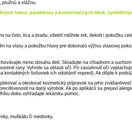
 pružnú a vláčnu.
očíšnych tukov, parabénov a konzervačných látok, syntetický
i na čelo, líca a bradu, ošetriť môžete krk, dekolt i pokožku c
m na vlasy a pokožku hlavy pre dokonalú výživu vlasovej poko
chovávajte mimo dosahu detí. Skladujte na chladnom a suchom m
vorené rany. Vyhnite sa oblasti očí. Pri zasiahnutí očí vyplac
 kontaktných šošoviek ich odstrániť vopred). Ak dôjde k podrá
. aplikovať a otestovať kozmetický prípravok na jeho znášanlivos
recitlivenosti na daný výrobok. Ak po aplikácii sa prejaví ale
dlhšiu dobu vyhľadajte lekársku pomoc.
enky, muškátu či medovky.