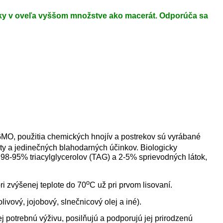
átky v oveľa vyššom množstve ako macerát. Odporúča sa
 GMO, použitia chemických hnojív a postrekov sú vyrábané
ity a jedinečných blahodarných účinkov. Biologicky
98-95% triacylglycerolov (TAG) a 2-5% sprievodných látok,
o
ri zvýšenej teplote do 70
C už pri prvom lisovaní.
ivový, jojobový, slnečnicový olej a iné).
j potrebnú výživu, posilňujú a podporujú jej prirodzenú