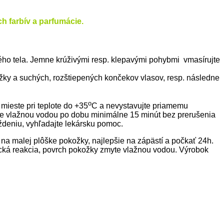
ch farbív a parfumácie.
elého tela. Jemne krúživými resp. klepavými pohybmi vmasírujte
žky a suchých, rozštiepených končekov vlasov, resp. následne
o
ieste pri teplote do +35
C a nevystavujte priamemu
hujte vlažnou vodou po dobu minimálne 15 minút bez prerušenia
ždeniu, vyhľadajte lekársku pomoc.
ť na malej plôške pokožky, najlepšie na zápästí a počkať 24h.
rgická reakcia, povrch pokožky zmyte vlažnou vodou. Výrobok