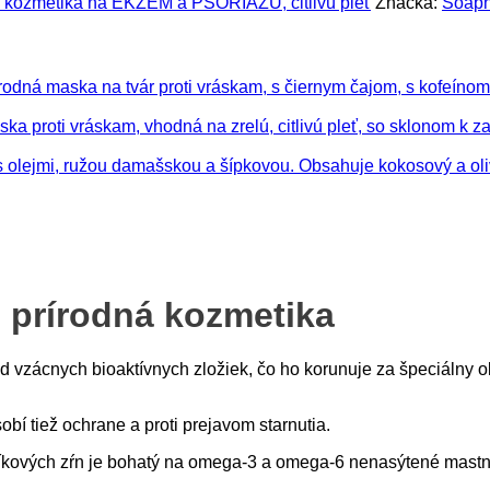
á kozmetika na EKZÉM a PSORIÁZU, citlivú pleť
Značka:
Soaph
o prírodná kozmetika
rad vzácnych bioaktívnych zložiek, čo ho korunuje za špeciálny 
bí tiež ochrane a proti prejavom starnutia.
íkových zŕn je bohatý na omega-3 a omega-6 nenasýtené mastné k