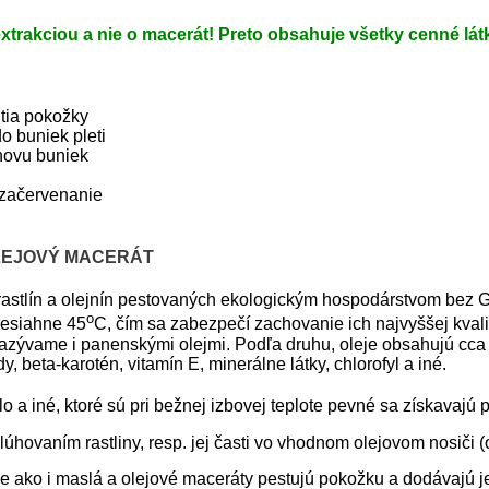
xtrakciou a nie o macerát! Preto obsahuje všetky cenné l
utia pokožky
o buniek pleti
novu buniek
e začervenanie
OLEJOVÝ MACERÁT
h rastlín a olejnín pestovaných ekologickým hospodárstvom bez
o
presiahne 45
C, čím sa zabezpečí zachovanie ich najvyššej kval
azývame i panenskými olejmi. Podľa druhu, oleje obsahujú cca 
y, beta-karotén, vitamín E, minerálne látky, chlorofyl a iné.
a iné, ktoré sú pri bežnej izbovej teplote pevné sa získavajú p
hovaním rastliny, resp. jej časti vo vhodnom olejovom nosiči (ol
je ako i maslá a olejové maceráty pestujú pokožku a dodávajú je