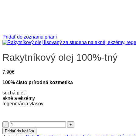
Pridať do zoznamu prianí
Rakytníkový olej 100%-tný
7.90
€
100% čisto prírodná kozmetika
suchá pleť
akné a ekzémy
regenerácia vlasov
množstvo
Rakytníkový
Pridať do košíka
olej