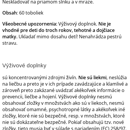
Neskladovať na priamom slnku a v mraze.
Obsah
: 60 toboliek
Všeobecné upozornenia:
Výživový doplnok.
Nie je
vhodné pre deti do troch rokov, tehotné a dojčiace
matky.
Ukladať mimo dosahu detí! Nenahrádza pestrú
stravu.
Výživové doplnky
sú koncentrovanými zdrojmi živín.
Nie sú liekmi
, neslúžia
na liečbu a preto je v ich prípade zavádzajúce a klamlivé a
zároveň preto zakázané uvádzať akékoľvek informácie o
prevencii, liečbe a hojení. Výživové doplnky nesmú
obsahovať zložky v množstvách ako sú v liekoch, nesmú
obsahovať omamné, psychotropné látky a akékoľvek iné
zložky, ktoré nie sú bezpečné, resp. v množstvách, ktoré
nie sú dokázateľne bezpečné. Pokiaľ obsahujú tzv. nové
zložky, tieto musia byť v súlade s nariadením (EC) 258/97.