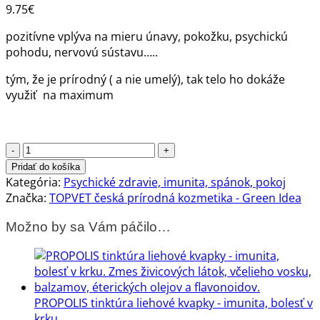
9.75
€
pozitívne vplýva na mieru únavy, pokožku, psychickú
pohodu, nervovú sústavu…..
tým, že je prírodný ( a nie umelý), tak telo ho dokáže
využiť na maximum
množstvo
Prírodný
Pridať do košíka
B-
Kategória:
Psychické zdravie, imunita, spánok, pokoj
komplex
Značka:
TOPVET česká prírodná kozmetika - Green Idea
8+
Možno by sa Vám páčilo…
tobolky
na
nervovú
sústavu
PROPOLIS tinktúra liehové kvapky - imunita, bolesť v
krku