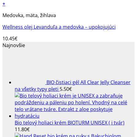
+
Medovka, mäta, žihlava
Wellness olej Levanduľa a medovka – upokojujúci
10.45
€
Najnovšie
BIO čistiaci gél All Clear Jelly Cleanser
na všetky typy pleti
5.50
€
Bio telový holiaci krém BIOTURM UNISEX ( i tvár)
11.80
€