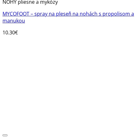
NOHY pliesne a mykózy
MYCOFOOT – spray na pleseň na nohách s propolisom a
manukou
10.30
€