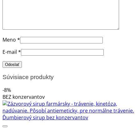
Meno
*
E-mail
*
Súvisiace produkty
-8%
BEZ konzervantov