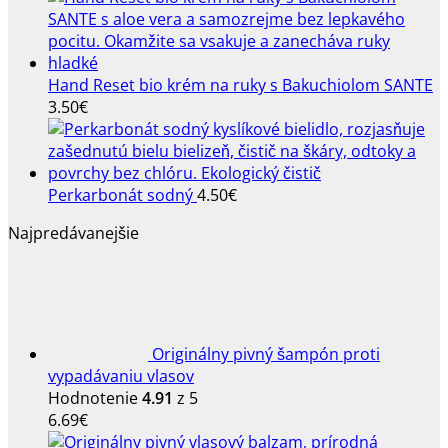
Hand Reset bio krém na ruky s Bakuchiolom SANTE
3.50
€
Perkarbonát sodný
4.50
€
Najpredávanejšie
Originálny pivný šampón proti
vypadávaniu vlasov
Hodnotenie
4.91
z 5
6.69
€