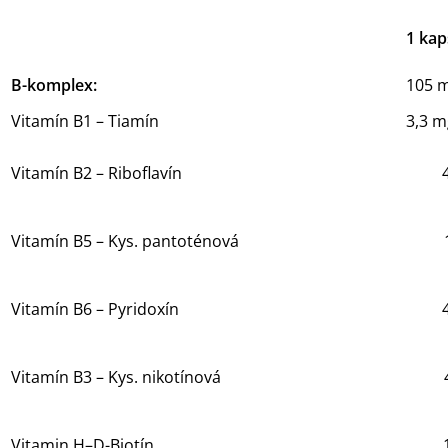
1
kap
B-komplex:
105 
Vitamín B1 – Tiamín
3,3 m
Vitamín B2 – Riboflavín
Vitamín B5 – Kys. pantoténová
Vitamín B6 – Pyridoxín
Vitamín B3 – Kys. nikotínová
Vitamin H–D-Biotín