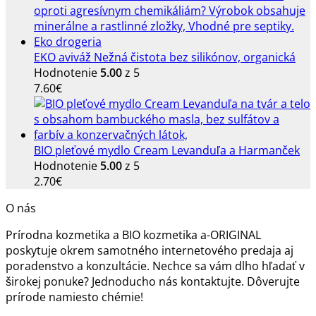
EKO aviváž Nežná čistota bez silikónov, organická
Hodnotenie
5.00
z 5
7.60
€
BIO pleťové mydlo Cream Levanduľa a Harmanček
Hodnotenie
5.00
z 5
2.70
€
O nás
Prírodna kozmetika a BIO kozmetika a-ORIGINAL
poskytuje okrem samotného internetového predaja aj
poradenstvo a konzultácie. Nechce sa vám dlho hľadať v
širokej ponuke? Jednoducho nás kontaktujte. Dôverujte
prírode namiesto chémie!