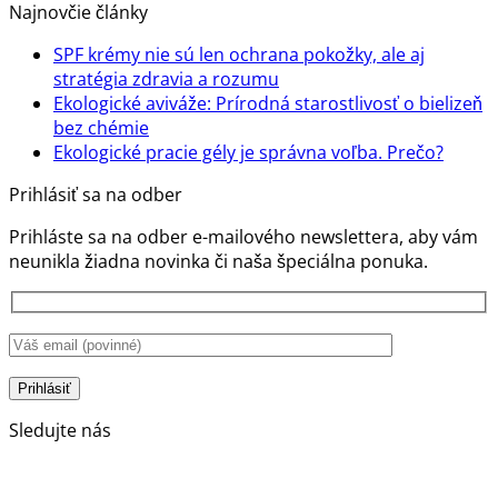
Najnovčie články
SPF krémy nie sú len ochrana pokožky, ale aj
Žiadne
stratégia zdravia a rozumu
komentáre
Ekologické aviváže: Prírodná starostlivosť o bielizeň
na
Žiadne
bez chémie
SPF
komentáre
Žiadn
Ekologické pracie gély je správna voľba. Prečo?
na
krémy
komen
Prihlásiť sa na odber
Ekologické
nie
na
aviváže:
sú
Ekolog
Prihláste sa na odber e-mailového newslettera, aby vám
Prírodná
len
pracie
neunikla žiadna novinka či naša špeciálna ponuka.
starostlivosť
ochrana
gély
o
pokožky,
je
bielizeň
ale
správ
bez
aj
voľba.
chémie
stratégia
Prečo?
zdravia
a
Sledujte nás
rozumu