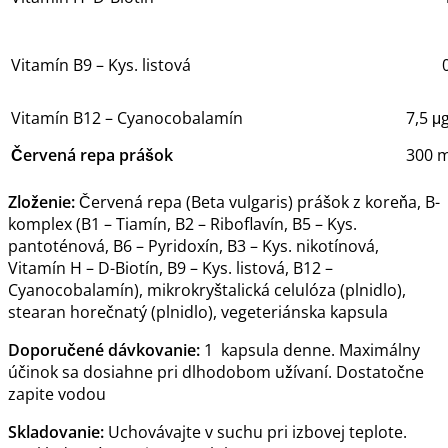
Vitamín B9 – Kys. listová
Vitamín B12 – Cyanocobalamín
7,5 μ
Červená repa prášok
300 
Zloženie:
Červená repa (Beta vulgaris) prášok z koreňa, B-
komplex (B1 – Tiamín, B2 – Riboflavín, B5 – Kys.
pantoténová, B6 – Pyridoxín, B3 – Kys. nikotínová,
Vitamín H – D-Biotín, B9 – Kys. listová, B12 –
Cyanocobalamín), mikrokryštalická celulóza (plnidlo),
stearan horečnatý (plnidlo), vegeteriánska kapsula
Doporučené dávkovanie:
1 kapsula denne. Maximálny
účinok sa dosiahne pri dlhodobom užívaní. Dostatočne
zapite vodou
Skladovanie:
Uchovávajte v suchu pri izbovej teplote.