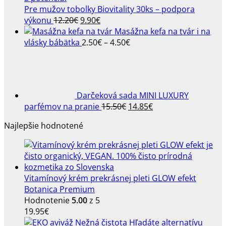
Pre mužov tobolky Biovitality 30ks – podpora
Pôvodná
Aktuálna
výkonu
12.20
€
9.90
€
cena
cena
Masážna kefa na tvár i na
bola:
je:
Price
vlásky bábätka
2.50
€
–
4.50
€
12.20€.
9.90€.
range:
2.50€
through
4.50€
Darčeková sada MINI LUXURY
Pôvodná
Aktuálna
parfémov na pranie
15.50
€
14.85
€
cena
cena
Najlepšie hodnotené
bola:
je:
15.50€.
14.85€.
Vitamínový krém prekrásnej pleti GLOW efekt
Botanica Premium
Hodnotenie
5.00
z 5
19.95
€