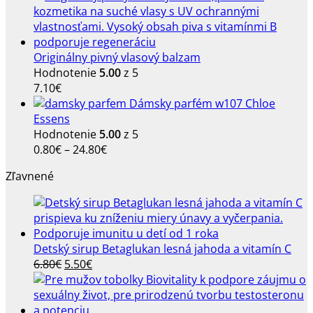
Originálny pivný vlasový balzam
Hodnotenie
5.00
z 5
7.10
€
Dámsky parfém w107 Chloe
Essens
Hodnotenie
5.00
z 5
Price
0.80
€
–
24.80
€
range:
Zľavnené
0.80€
through
24.80€
Detský sirup Betaglukan lesná jahoda a vitamín C
Pôvodná
Aktuálna
6.80
€
5.50
€
cena
cena
bola:
je:
6.80€.
5.50€.