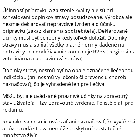
Účinnosť prípravku a zaistenie kvality nie sú pri
schvaľovaní doplnkov stravy posudzované. Výrobca ale
nesmie deklarovať nepravdivé tvrdenia o účinku
prípravku (zákaz klamania spotrebiteľa). Deklarované
účinky musí byť schopný kedykoľvek doložiť. Doplnky
stravy musia spĺňať všetky platné normy kladené na
potraviny. Ich dodržiavanie kontroluje RVPS ( Regionálna
veterinárna a potravinová správa)
Doplnky stravy nesmú byť na obale označené liečebnou
indikáciou (ani nesmú vyliečenie či prevenciu chorob
naznačovať), čo je vyhradené len pre liečivá.
Môžu byť ale uvádzané priaznivé účinky na zdravotný
stav užívateľa – tzv. zdravotné tvrdenie. To isté platí pre
reklamu.
Rovnako sa nesmie uvádzať ani naznačovať, že vyvážená
a rôznorodá strava nemôže poskytnúť dostatočné
množstvo živín.