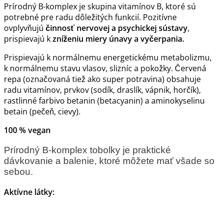
Prírodný B-komplex je skupina vitamínov B, ktoré sú
potrebné pre radu dôležitých funkcií. Pozitívne
ovplyvňujú
činnosť nervovej a psychickej sústavy
,
prispievajú k
zníženiu miery únavy a vyčerpania.
Prispievajú k normálnemu energetickému metabolizmu,
k normálnemu stavu vlasov, slizníc a pokožky. Červená
repa (označovaná tiež ako super potravina) obsahuje
radu vitamínov, prvkov (sodík, draslík, vápnik, horčík),
rastlinné farbivo betanin (betacyanin) a aminokyselinu
betain (pečeň, cievy).
100 % vegan
Prírodný B-komplex tobolky je praktické
dávkovanie a balenie, ktoré môžete mať všade so
sebou.
Aktívne látky: