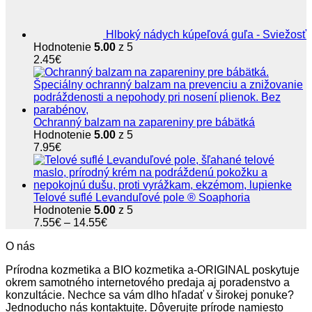
Hlboký nádych kúpeľová guľa - Sviežosť
Hodnotenie
5.00
z 5
2.45
€
Ochranný balzam na zapareniny pre bábätká
Hodnotenie
5.00
z 5
7.95
€
Telové suflé Levanduľové pole ® Soaphoria
Hodnotenie
5.00
z 5
Price
7.55
€
–
14.55
€
range:
O nás
7.55€
through
Prírodna kozmetika a BIO kozmetika a-ORIGINAL poskytuje
14.55€
okrem samotného internetového predaja aj poradenstvo a
konzultácie. Nechce sa vám dlho hľadať v širokej ponuke?
Jednoducho nás kontaktujte. Dôverujte prírode namiesto