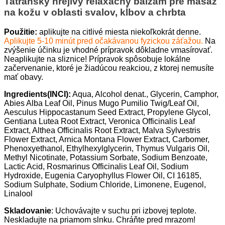
Tatranský hrejivý relaxačný balzám pre masáž
na kožu v oblasti svalov, kĺbov a chrbta
Použitie:
aplikujte na citlivé miesta niekoľkokrát denne.
Aplikujte 5-10 minút pred očakávanou fyzickou záťažou.
Na
zvýšenie účinku je vhodné prípravok dôkladne vmasírovať.
Neaplikujte na sliznice! Prípravok spôsobuje lokálne
začervenanie, ktoré je žiadúcou reakciou, z ktorej nemusíte
mať obavy.
Ingredients(INCI):
Aqua, Alcohol denat., Glycerin, Camphor,
Abies Alba Leaf Oil, Pinus Mugo Pumilio Twig/Leaf Oil,
Aesculus Hippocastanum Seed Extract, Propylene Glycol,
Gentiana Lutea Root Extract, Veronica Officinalis Leaf
Extract, Althea Officinalis Root Extract, Malva Sylvestris
Flower Extract, Arnica Montana Flower Extract, Carbomer,
Phenoxyethanol, Ethylhexylglycerin, Thymus Vulgaris Oil,
Methyl Nicotinate, Potassium Sorbate, Sodium Benzoate,
Lactic Acid, Rosmarinus Officinalis Leaf Oil, Sodium
Hydroxide, Eugenia Caryophyllus Flower Oil, CI 16185,
Sodium Sulphate, Sodium Chloride, Limonene, Eugenol,
Linalool
Skladovanie
: Uchovávajte v suchu pri izbovej teplote.
Neskladujte na priamom slnku. Chráňte pred mrazom!