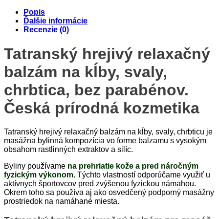
range:
Popis
4.60€
Ďalšie informácie
through
Recenzie (0)
7.99€
Tatranský hrejivý relaxačný
balzám na kĺby, svaly,
chrbtica, bez parabénov.
Česká prírodná kozmetika
Tatranský hrejivý relaxačný balzám na kĺby, svaly, chrbticu je
masážna bylinná kompozícia vo forme balzamu s vysokým
obsahom rastlinných extraktov a silíc.
Byliny používame
na prehriatie kože a pred náročným
fyzickým výkonom
. Týchto vlastností odporúčame využiť u
aktívnych športovcov pred zvýšenou fyzickou námahou.
Okrem toho sa používa aj ako osvedčený podporný masážny
prostriedok na namáhané miesta.