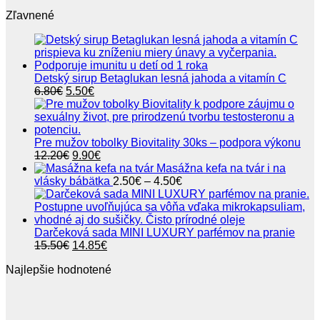
range:
Zľavnené
0.80€
through
24.80€
Detský sirup Betaglukan lesná jahoda a vitamín C
Pôvodná
Aktuálna
6.80
€
5.50
€
cena
cena
bola:
je:
6.80€.
5.50€.
Pre mužov tobolky Biovitality 30ks – podpora výkonu
Pôvodná
Aktuálna
12.20
€
9.90
€
cena
cena
Masážna kefa na tvár i na
bola:
je:
Price
vlásky bábätka
2.50
€
–
4.50
€
12.20€.
9.90€.
range:
2.50€
through
4.50€
Darčeková sada MINI LUXURY parfémov na pranie
Pôvodná
Aktuálna
15.50
€
14.85
€
cena
cena
Najlepšie hodnotené
bola:
je:
15.50€.
14.85€.