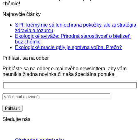
chémie!
Najnovčie články
SPF krémy nie sú len ochrana pokožky, ale aj stratégia
Žiadne
zdravia a rozumu
komentáre
Ekologické aviváže: Prírodná starostlivosť o bielizeň
na
Žiadne
bez chémie
SPF
komentáre
Žiadne
Ekologické pracie gély je správna voľba. Prečo?
na
krémy
komentá
Prihlásiť sa na odber
Ekologické
nie
na
aviváže:
sú
Ekologi
Prihláste sa na odber e-mailového newslettera, aby vám
Prírodná
len
pracie
neunikla žiadna novinka či naša špeciálna ponuka.
starostlivosť
ochrana
gély
o
pokožky,
je
bielizeň
ale
správna
bez
aj
voľba.
chémie
stratégia
Prečo?
zdravia
a
rozumu
Sledujte nás