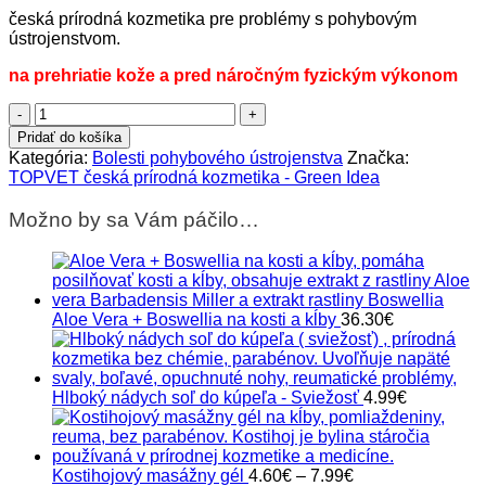
česká prírodná kozmetika pre problémy s pohybovým
ústrojenstvom.
na prehriatie kože a pred náročným fyzickým výkonom
množstvo
Tatranský
Pridať do košíka
hrejivý
Kategória:
Bolesti pohybového ústrojenstva
Značka:
relaxačný
TOPVET česká prírodná kozmetika - Green Idea
balzám
-
Možno by sa Vám páčilo…
aktivácia
svalov
Aloe Vera + Boswellia na kosti a kĺby
36.30
€
Hlboký nádych soľ do kúpeľa - Sviežosť
4.99
€
Price
Kostihojový masážny gél
4.60
€
–
7.99
€