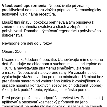
Všeobecné upozornenia:
Nepoužívajte pri známej
precitlivelosti na niektorú zložku prípravku. Dermatologicky
testované. Originálna receptúra.
Masáž tlmí únavu, pokožku prehrieva a tým prispieva k
zmierneniu stuhnutia svalstva a šliach a zlepšeniu
pohyblivosti. Pomáha urýchľovať regeneráciu pohybového
ústrojenstva.
Nevhodné pre deti do 3 rokov.
Objem: 250 ml
Určené na každodenné použitie. Uchovávajte mimo dosahu
detí. Skladujte na chladnom a suchom mieste, pri teplote do
+30°C a nevystavujte priamemu slnečnému žiareniu
a mrazu. Nepoužívať na otvorené rany. Pri zasiahnutí očí
vyplachujte vlažnou vodou po dobu minimálne 15 minút bez
prerušenia smerom od vnútorného kútika k vonkajšiemu (v
prípade nosenia kontaktných šošoviek ich odstrániť vopred).
Ak dôjde k podráždeniu, vyhľadajte lekársku pomoc.
Pred prvým použitím sa odporúča previesť tzv. Patch test, t. j.
aplikovať a otestovať kozmetický prípravok na jeho
znášanlivosť na malej plôške pokožky, najlepšie na zápästí