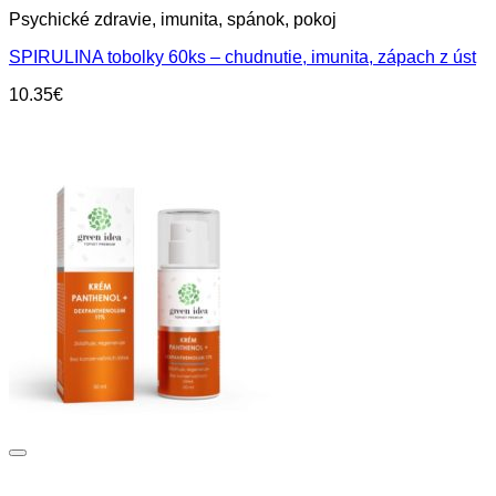
Psychické zdravie, imunita, spánok, pokoj
SPIRULINA tobolky 60ks – chudnutie, imunita, zápach z úst
10.35
€