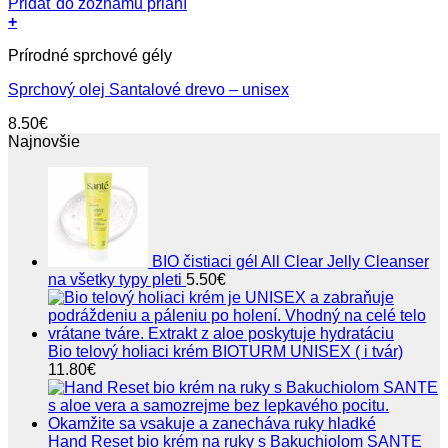
Pridať do zoznamu prianí
+
Prírodné sprchové gély
Sprchový olej Santalové drevo – unisex
8.50
€
Najnovšie
BIO čistiaci gél All Clear Jelly Cleanser
na všetky typy pleti
5.50
€
Bio telový holiaci krém BIOTURM UNISEX ( i tvár)
11.80
€
Hand Reset bio krém na ruky s Bakuchiolom SANTE