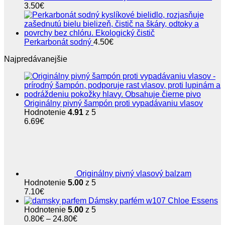
3.50
€
Perkarbonát sodný
4.50
€
Najpredávanejšie
Originálny pivný šampón proti vypadávaniu vlasov
Hodnotenie
4.91
z 5
6.69
€
Originálny pivný vlasový balzam
Hodnotenie
5.00
z 5
7.10
€
Dámsky parfém w107 Chloe Essens
Hodnotenie
5.00
z 5
Price
0.80
€
–
24.80
€