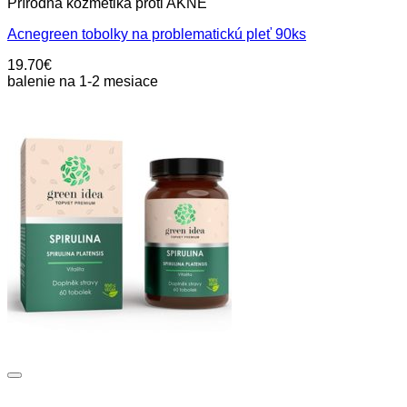
Prírodná kozmetika proti AKNÉ
Acnegreen tobolky na problematickú pleť 90ks
19.70
€
balenie na 1-2 mesiace