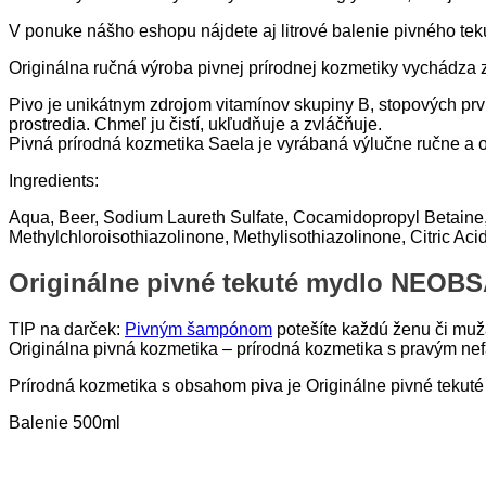
V ponuke nášho eshopu nájdete aj litrové balenie pivného tek
Originálna ručná výroba pivnej prírodnej kozmetiky vychádza 
Pivo je unikátnym zdrojom vitamínov skupiny B, stopových prv
prostredia. Chmeľ ju čistí, ukľudňuje a zvláčňuje.
Pivná prírodná kozmetika Saela je vyrábaná výlučne ručne a 
Ingredients:
Aqua, Beer, Sodium Laureth Sulfate, Cocamidopropyl Betaine,
Methylchloroisothiazolinone, Methylisothiazolinone, Citric A
Originálne pivné tekuté mydlo NEOBSA
TIP na darček:
Pivným šampónom
potešíte každú ženu či muž
Originálna pivná kozmetika – prírodná kozmetika s pravým n
Prírodná kozmetika s obsahom piva je Originálne pivné tekut
Balenie 500ml