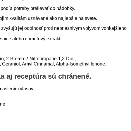
 podľa potreby prelievať do nádobky.
ojim kvalitám uznávané ako najlepšie na svete.
 zvyšujú jej odolnosť proti nepriaznivým vplyvom vonkajšieho
snice alebo chmeľový extrakt.
n, 2-Bromo-2-Nitropropane-1,3-Diol,
n, Geraniol, Amyl Cinnamal, Alpha-Isomethyl Ionone.
 aj receptúra sú chránené.
mastením vlasov.
ľne