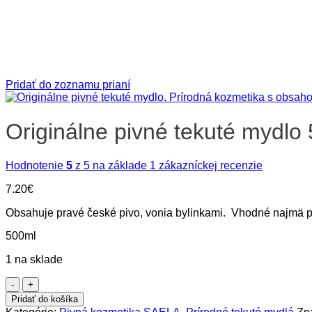
Pridať do zoznamu prianí
Originálne pivné tekuté mydlo
Hodnotenie
5
z 5 na základe
1
zákazníckej recenzie
7.20
€
Obsahuje pravé české pivo, vonia bylinkami. Vhodné najmä pr
500ml
1 na sklade
množstvo
Originálne
Pridať do košíka
pivné