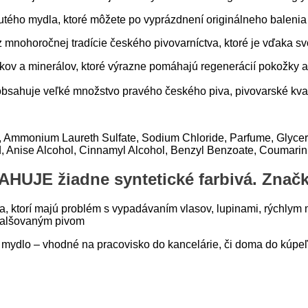
utého mydla, ktoré môžete po vyprázdnení originálneho balenia
z mnohoročnej tradície českého pivovarníctva, ktoré je vďaka sv
kov a minerálov, ktoré výrazne pomáhajú regenerácií pokožky a
obsahuje veľké množstvo pravého českého piva, pivovarské kva
 Ammonium Laureth Sulfate, Sodium Chloride, Parfume, Glyceri
cid, Anise Alcohol, Cinnamyl Alcohol, Benzyl Benzoate, Coumari
HUJE žiadne syntetické farbivá. Značka
a, ktorí majú problém s vypadávaním vlasov, lupinami, rýchlym 
efalšovaným pivom
é mydlo – vhodné na pracovisko do kancelárie, či doma do kúpe