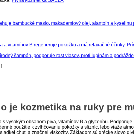
ačka:
Pivná kozmetika SAELA
í
lo je kozmetika na ruky pre m
la s vysokým obsahom piva, vitamínov B a glycerínu. Podporuj
enné použitie k zvlhčovaniu pokožky a slizníc, lebo viaže atmos
ladkej chuti a značnej viskozity. Základom sú grécke slovo glyk