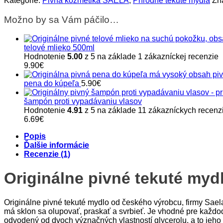
Kategórie:
Pivná kozmetika SAELA
,
Prírodné tekuté mydlá
Zn
tekuté
mydlo
Možno by sa Vám páčilo…
500ml
telové mlieko 500ml
Hodnotenie
5.00
z 5 na základe
1
zákazníckej recenzie
9.90
€
pena do kúpeľa
5.90
€
šampón proti vypadávaniu vlasov
Hodnotenie
4.91
z 5 na základe
11
zákazníckych recenzi
6.69
€
Popis
Ďalšie informácie
Recenzie (1)
Originálne pivné tekuté myd
Originálne pivné tekuté mydlo od českého výrobcu, firmy Sae
má sklon sa olupovať, praskať a svrbieť. Je vhodné pre každod
odvodený od dvoch význačných vlastností glycerolu, a to jeho s