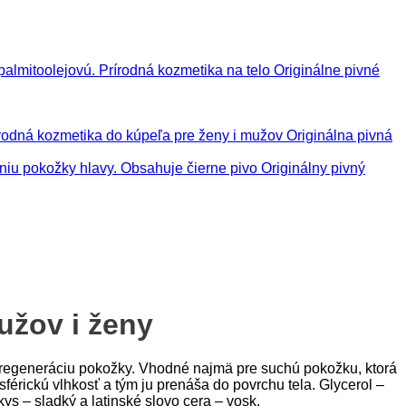
Originálne pivné
Originálna pivná
Originálny pivný
užov i ženy
e regeneráciu pokožky. Vhodné najmä pre suchú pokožku, ktorá
férickú vlhkosť a tým ju prenáša do povrchu tela. Glycerol –
ys – sladký a latinské slovo cera – vosk.