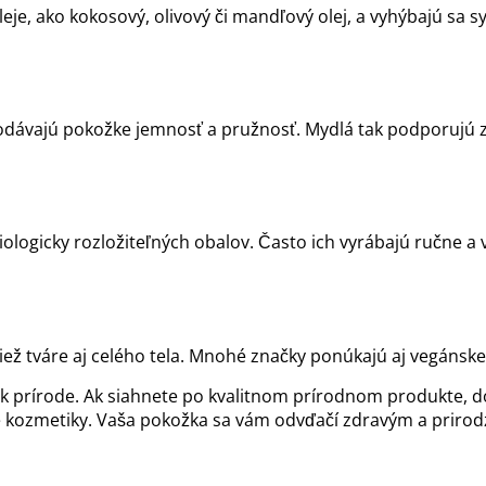
leje, ako kokosový, olivový či mandľový olej, a vyhýbajú sa
odávajú pokožke jemnosť a pružnosť. Mydlá tak podporujú zd
ologicky rozložiteľných obalov. Často ich vyrábajú ručne a 
ž tváre aj celého tela. Mnohé značky ponúkajú aj vegánske 
 k prírode. Ak siahnete po kvalitnom prírodnom produkte, d
obe kozmetiky. Vaša pokožka sa vám odvďačí zdravým a prir