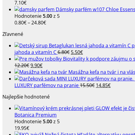
7.10
€
Dámsky parfém w107 Chloe Essen
Hodnotenie
5.00
z 5
Price
0.80
€
–
24.80
€
range:
Zľavnené
0.80€
through
24.80€
Pôvodná
Aktuálna
jahoda a vitamín C
6.80
€
5.50
€
cena
cena
Pôvodná
Aktuálna
bola:
je:
12.20
€
9.90
€
cena
cena
6.80€.
5.50€.
Masážna kefa na tvár i na vlá
bola:
je:
12.20€.
9.90€.
Pôvodná
Aktuálna
LUXURY parfémov na pranie
15.50
€
14.85
€
cena
cena
Najlepšie hodnotené
bola:
je:
15.50€.
14.85€.
Botanica Premium
Hodnotenie
5.00
z 5
19.95
€