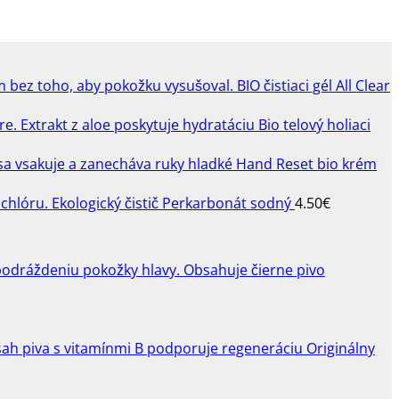
BIO čistiaci gél All Clear
Bio telový holiaci
Hand Reset bio krém
Perkarbonát sodný
4.50
€
Originálny