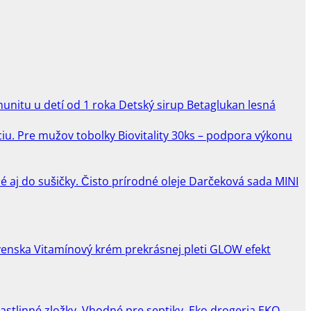
Detský sirup Betaglukan lesná
Pre mužov tobolky Biovitality 30ks – podpora výkonu
Darčeková sada MINI
Vitamínový krém prekrásnej pleti GLOW efekt
EKO