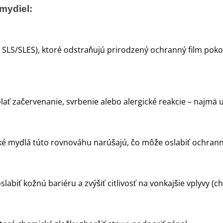
mydiel:
. SLS/SLES), ktoré odstraňujú prirodzený ochranný film pok
ať začervenanie, svrbenie alebo alergické reakcie – najmä u 
é mydlá túto rovnováhu narúšajú, čo môže oslabiť ochrann
biť kožnú bariéru a zvýšiť citlivosť na vonkajšie vplyvy (chl