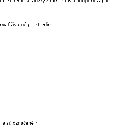
oré chemické zložky zhoršiť stav a podporiť zápal.
žovať životné prostredie.
lia sú označené
*