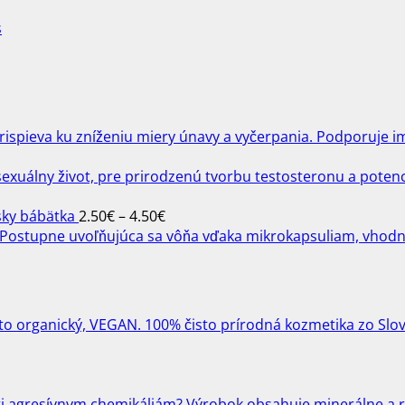
s
Price
sky bábätka
2.50
€
–
4.50
€
range:
2.50€
through
4.50€