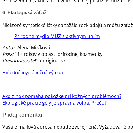
Pri ekzémoch, akné alebo veľmi suchej pokožke môžu niekt
6. Ekologická záťaž
Niektoré syntetické látky sa ťažšie rozkladajú a môžu zaťa
Prírodné mydlo MUŽ s aktívnym uhlím
Autor
: Alena Mišíková
Prax:
11+ rokov v oblasti prírodnej kozmetiky
Prevádzkovateľ:
a-original.sk
Prírodné mydlá ručná výroba
Ako zinok pomáha pokožke pri kožných problémoch?
Ekologické pracie gély je správna voľba. Prečo?
Pridaj komentár
Vaša e-mailová adresa nebude zverejnená.
Vyžadované po