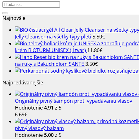
Hľadať:
Najnovšie
Jelly Cleanser na všetky typy pleti
5.50
€
krém BIOTURM UNISEX ( i tvár)
11.80
€
na ruky s Bakuchiolom SANTE
3.50
€
Najpredávanejšie
Originálny pivný šampón proti vypadávaniu vlasov
Hodnotenie
4.91
z 5
6.69
€
pivný vlasový balzam
Hodnotenie
5.00
z 5