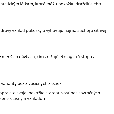
 syntetickým látkam, ktoré môžu pokožku dráždiť alebo
ravý vzhľad pokožky a vyhovujú najmä suchej a citlivej
v menších dávkach, čím znižujú ekologickú stopu a
varianty bez živočíšnych zložiek.
oprajete svojej pokožke starostlivosť bez zbytočných
odzene krásnym vzhľadom.