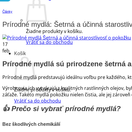
Články
Prírodné mydlá: Šetrná a účinná starostl
Žiadne produkty v košíku.
Vrátiť sa do obchodu
17
feb
Košík
Prírodné mydlá sú prirodzene šetrná a
Prírodné mydlá predstavujú ideálnu voľbu pre každého, kt
Výrobcovia ich vytvárajú z kvalitných rastlinných olejov,
Žiadne produkty v košíku.
záťaže. Takéto mydlá pokožku nielen čistia, ale jej zárove
Vrátiť sa do obchodu
👍
Prečo si vybrať prírodné mydlá?
Bez škodlivých chemikálií