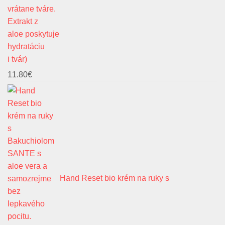
i tvár)
11.80
€
Hand Reset bio krém na ruky s