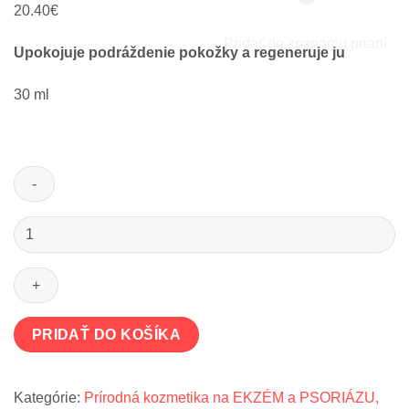
20.40
€
Pridať do zoznamu prianí
Upokojuje podráždenie pokožky
a regeneruje ju
30 ml
množstvo
Intenzívne
sérum
SKIN
PROTECTION
olejové
PRIDAŤ DO KOŠÍKA
na
suchú
citlivú
Kategórie:
Prírodná kozmetika na EKZÉM a PSORIÁZU,