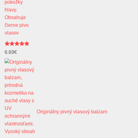
vlasov
Hodnotenie
6.69
€
4.91
z 5
Originálny pivný vlasový balzam