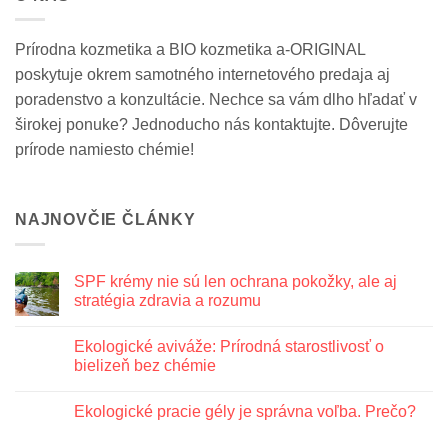
Prírodna kozmetika a BIO kozmetika a-ORIGINAL
poskytuje okrem samotného internetového predaja aj
poradenstvo a konzultácie. Nechce sa vám dlho hľadať v
širokej ponuke? Jednoducho nás kontaktujte. Dôverujte
prírode namiesto chémie!
NAJNOVČIE ČLÁNKY
SPF krémy nie sú len ochrana pokožky, ale aj
stratégia zdravia a rozumu
Žiadne
komentáre
Ekologické aviváže: Prírodná starostlivosť o
na
SPF
bielizeň bez chémie
krémy
nie
Žiadne
sú
komentáre
Ekologické pracie gély je správna voľba. Prečo?
len
na
ochrana
Ekologické
Žiadne
pokožky,
aviváže:
komentáre