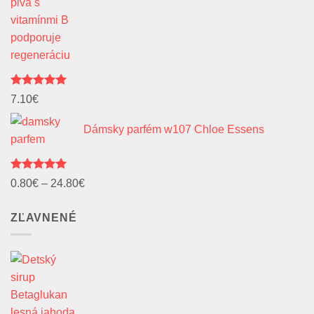
Hodnotenie
7.10
€
5.00
z 5
Dámsky parfém w107 Chloe Essens
Hodnotenie
Price
0.80
€
–
24.80
€
5.00
z 5
range:
ZĽAVNENÉ
0.80€
through
24.80€