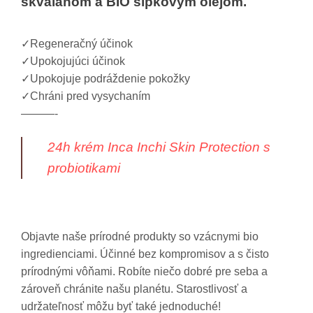
skvalánom a BIO šípkovým olejom.
✓
Regeneračný účinok
✓
Upokojujúci účinok
✓
Upokojuje podráždenie pokožky
✓
Chráni pred vysychaním
———-
24h krém Inca Inchi Skin Protection s
probiotikami
Objavte naše prírodné produkty so vzácnymi bio
ingredienciami. Účinné bez kompromisov a s čisto
prírodnými vôňami. Robíte niečo dobré pre seba a
zároveň chránite našu planétu. Starostlivosť a
udržateľnosť môžu byť také jednoduché!