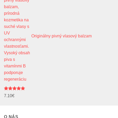
through
31.30€
Originálny pivný vlasový balzam
Hodnotenie
7.10
€
5.00
z 5
O NÁS