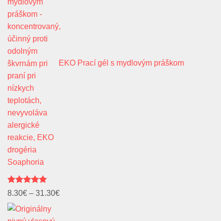
EKO Prací gél s mydlovým práškom
Soaphoria
Hodnotenie
Price
8.30
€
–
31.30
€
5.00
z 5
range:
8.30€