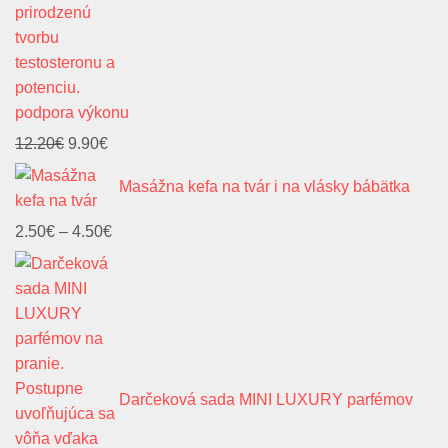
podpora výkonu
Pôvodná
Aktuálna
12.20
€
9.90
€
cena
cena
Masážna kefa na tvár i na vlásky bábätka
bola:
je:
12.20€.
9.90€.
Price
2.50
€
–
4.50
€
range:
2.50€
through
4.50€
Darčeková sada MINI LUXURY parfémov