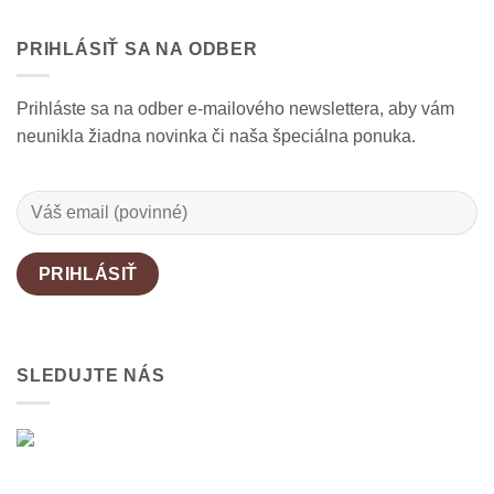
ale
Prírodná
na
aj
starostlivosť
Ekologické
stratégia
o
pracie
zdravia
bielizeň
PRIHLÁSIŤ SA NA ODBER
gély
a
bez
je
rozumu
chémie
správna
voľba.
Prihláste sa na odber e-mailového newslettera, aby vám
Prečo?
neunikla žiadna novinka či naša špeciálna ponuka.
SLEDUJTE NÁS