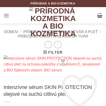
Skip
PRÍRODNÁ A BIO KOZMETIKA
to
content
DOMOV
/
PRÍRODNÁ KOZMETIKA NA TVÁR A PLEŤ
/
PRÍRODNÉ KRÉMY A SÉRUM NA TVÁR
FILTER
Intenzívne sérum SKIN PROTECTION
olejové na suchú citlivú pleť