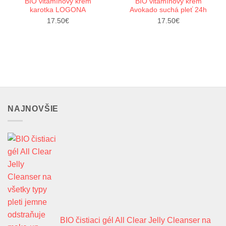
BIO vitamínový krém
BIO vitamínový krém
Pridať do zoznamu prianí
Pridať do zoznamu prianí
karotka LOGONA
Avokado suchá pleť 24h
17.50
€
17.50
€
NAJNOVŠIE
BIO čistiaci gél All Clear Jelly Cleanser na