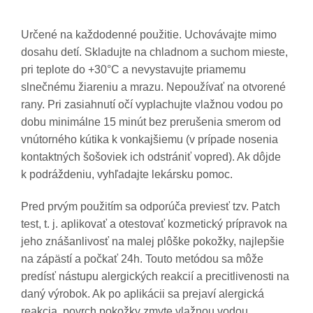
Určené na každodenné použitie. Uchovávajte mimo
dosahu detí. Skladujte na chladnom a suchom mieste,
pri teplote do +30°C a nevystavujte priamemu
slnečnému žiareniu a mrazu. Nepoužívať na otvorené
rany. Pri zasiahnutí očí vyplachujte vlažnou vodou po
dobu minimálne 15 minút bez prerušenia smerom od
vnútorného kútika k vonkajšiemu (v prípade nosenia
kontaktných šošoviek ich odstrániť vopred). Ak dôjde
k podráždeniu, vyhľadajte lekársku pomoc.
Pred prvým použitím sa odporúča previesť tzv. Patch
test, t. j. aplikovať a otestovať kozmetický prípravok na
jeho znášanlivosť na malej plôške pokožky, najlepšie
na zápästí a počkať 24h. Touto metódou sa môže
predísť nástupu alergických reakcií a precitlivenosti na
daný výrobok. Ak po aplikácii sa prejaví alergická
reakcia, povrch pokožky zmyte vlažnou vodou.