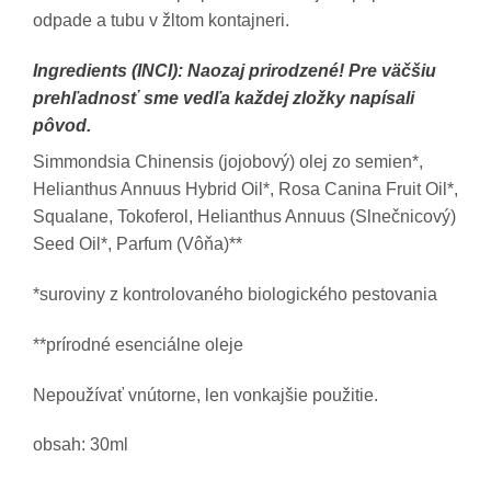
odpade a tubu v žltom kontajneri.
Ingredients (INCI): Naozaj prirodzené! Pre väčšiu
prehľadnosť sme vedľa každej zložky napísali
pôvod.
Simmondsia Chinensis (jojobový) olej zo semien*,
Helianthus Annuus Hybrid Oil*, Rosa Canina Fruit Oil*,
Squalane, Tokoferol, Helianthus Annuus (Slnečnicový)
Seed Oil*, Parfum (Vôňa)**
*suroviny z kontrolovaného biologického pestovania
**prírodné esenciálne oleje
Nepoužívať vnútorne, len vonkajšie použitie.
obsah: 30ml