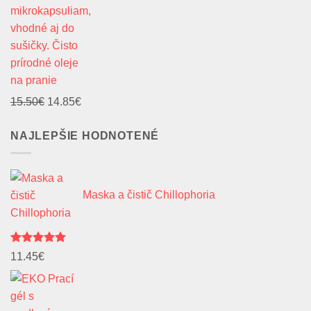
na pranie
Pôvodná
Aktuálna
15.50
€
14.85
€
cena
cena
NAJLEPŠIE HODNOTENÉ
bola:
je:
15.50€.
14.85€.
Maska a čistič Chillophoria
Hodnotenie
11.45
€
5.00
z 5