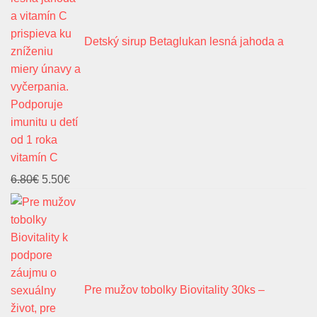
Detský sirup Betaglukan lesná jahoda a
vitamín C
Pôvodná
Aktuálna
6.80
€
5.50
€
cena
cena
bola:
je:
6.80€.
5.50€.
Pre mužov tobolky Biovitality 30ks –