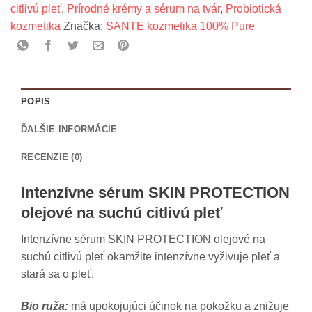
pleť
citlivú pleť
,
Prírodné krémy a sérum na tvár
,
Probiotická
kozmetika
Značka:
SANTE kozmetika 100% Pure
POPIS
ĎALŠIE INFORMÁCIE
RECENZIE (0)
Intenzívne sérum SKIN PROTECTION
olejové na suchú citlivú pleť
Intenzívne sérum SKIN PROTECTION olejové na
suchú citlivú pleť okamžite intenzívne vyživuje pleť a
stará sa o pleť.
Bio ruža:
má upokojujúci účinok na pokožku a znižuje