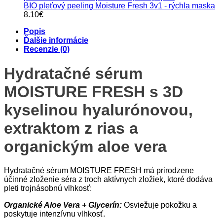
BIO pleťový peeling Moisture Fresh 3v1 - rýchla maska
8.10
€
Popis
Ďalšie informácie
Recenzie (0)
Hydratačné sérum
MOISTURE FRESH s 3D
kyselinou hyalurónovou,
extraktom z rias a
organickým aloe vera
Hydratačné sérum MOISTURE FRESH má prirodzene
účinné zloženie séra z troch aktívnych zložiek, ktoré dodáva
pleti trojnásobnú vlhkosť:
Organické Aloe Vera + Glycerín:
Osviežuje pokožku a
poskytuje intenzívnu vlhkosť.