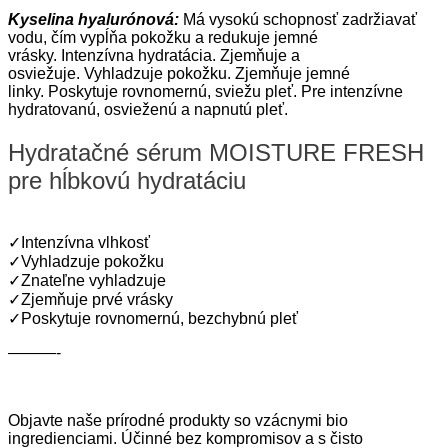
Kyselina hyalurónová:
Má vysokú schopnosť zadržiavať
vodu, čím vypĺňa pokožku a redukuje jemné
vrásky. Intenzívna hydratácia. Zjemňuje a
osviežuje. Vyhladzuje pokožku. Zjemňuje jemné
linky. Poskytuje rovnomernú, sviežu pleť. Pre intenzívne
hydratovanú, osvieženú a napnutú pleť.
Hydratačné sérum MOISTURE FRESH
pre hĺbkovú hydratáciu
✓
Intenzívna vlhkosť
✓
Vyhladzuje pokožku
✓
Znateľne vyhladzuje
✓
Zjemňuje prvé vrásky
✓
Poskytuje rovnomernú, bezchybnú pleť
———-
Objavte naše prírodné produkty so vzácnymi bio
ingredienciami. Účinné bez kompromisov a s čisto