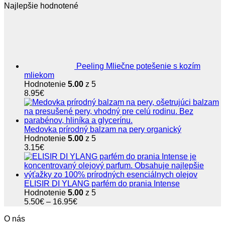
Najlepšie hodnotené
bola:
je:
15.50€.
14.85€.
Peeling Mliečne potešenie s kozím
mliekom
Hodnotenie
5.00
z 5
8.95
€
Medovka prírodný balzam na pery organický
Hodnotenie
5.00
z 5
3.15
€
ELISIR DI YLANG parfém do prania Intense
Hodnotenie
5.00
z 5
Price
5.50
€
–
16.95
€
range:
O nás
5.50€