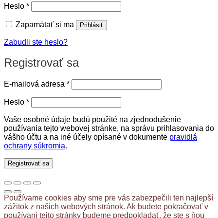
Povinné
Heslo
*
Zapamätať si ma
Prihlásiť
Zabudli ste heslo?
Registrovať sa
Povinné
E-mailová adresa
*
Povinné
Heslo
*
Vaše osobné údaje budú použité na zjednodušenie
používania tejto webovej stránke, na správu prihlasovania do
vášho účtu a na iné účely opísané v dokumente
pravidlá
ochrany súkromia
.
Registrovať sa
Používame cookies aby sme pre vás zabezpečili ten najlepší
zážitok z našich webových stránok. Ak budete pokračovať v
používaní tejto stránky budeme predpokladať, že ste s ňou