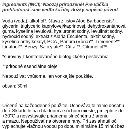
Ingredients (INCI): Naozaj prirodzené! Pre väčšiu
prehľadnosť sme vedľa každej zložky napísali pôvod.
Voda (voda), alkohol*, šťava z listov Aloe Barbadensis*,
glycerín, triglycerid kaprylovej/kaprinovej, dehydroxantánová
guma, kyselina levulová, hyaluronát sodný, levulinát sodný,
hydroxid sodný, extrakt z Alaria Esculenta, laktát sodný,
kyselina arthylkokoyl, PCA , Parfum (Vôňa)**, Limonene**,
Linalool**, Benzyl Salicylate**, Citral**, Citronellol**
*suroviny z kontrolovaného biologického pestovania
**prírodné esenciálne oleje
Nepoužívať vnútorne, len vonkajšie použitie.
obsah: 30ml
Určené na každodenné použitie. Uchovávajte mimo dosahu
detí. Skladujte na chladnom a suchom mieste, pri teplote do
+30°C a nevystavujte priamemu slnečnému žiareniu
a mrazu. Nepoužívať na otvorené rany. Pri zasiahnutí očí
vyplachujte vlažnou vodou po dobu minimálne 15 minút bez