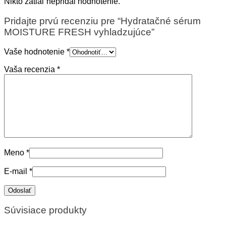
Nikto zatiaľ nepridal hodnotenie.
Pridajte prvú recenziu pre “Hydratačné sérum
MOISTURE FRESH vyhladzujúce”
Vaše hodnotenie
*
Vaša recenzia
*
Meno
*
E-mail
*
Súvisiace produkty