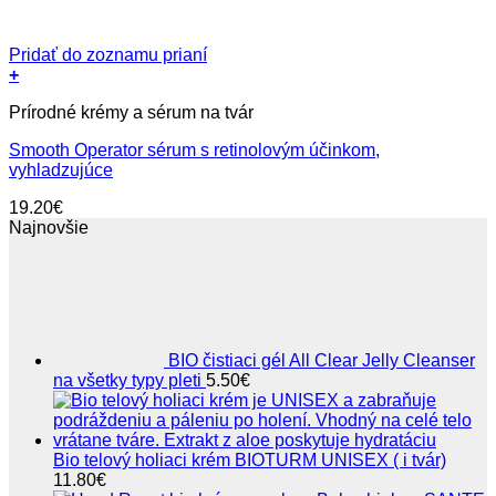
Pridať do zoznamu prianí
+
Prírodné krémy a sérum na tvár
Smooth Operator sérum s retinolovým účinkom,
vyhladzujúce
19.20
€
Najnovšie
BIO čistiaci gél All Clear Jelly Cleanser
na všetky typy pleti
5.50
€
Bio telový holiaci krém BIOTURM UNISEX ( i tvár)
11.80
€