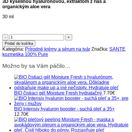
3D kyselinou hyalurónovou, extraktom z rias a
organickým aloe vera
30 ml
množstvo
Hydratačné
Pridať do košíka
sérum
Kategória:
Prírodné krémy a sérum na tvár
Značka:
SANTE
MOISTURE
kozmetika 100% Pure
FRESH
vyhladzujúce
Možno by sa Vám páčilo…
BIO čistiaci gél Moisture Fresh hydratačný
7.70
€
BIO Intensiv hyaluron booster - suchá pleť a 35+
12.70
€