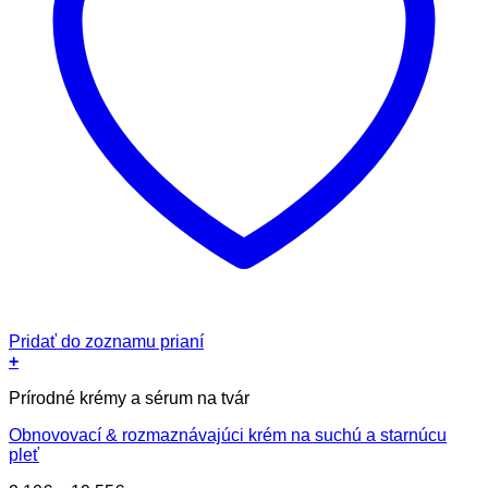
Pridať do zoznamu prianí
+
Tento
Prírodné krémy a sérum na tvár
produkt
má
Obnovovací & rozmaznávajúci krém na suchú a starnúcu
viacero
pleť
variantov.
Možnosti