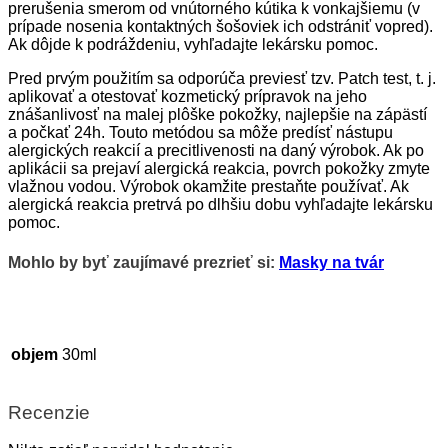
prerušenia smerom od vnútorného kútika k vonkajšiemu (v
prípade nosenia kontaktných šošoviek ich odstrániť vopred).
Ak dôjde k podráždeniu, vyhľadajte lekársku pomoc.
Pred prvým použitím sa odporúča previesť tzv. Patch test, t. j.
aplikovať a otestovať kozmetický prípravok na jeho
znášanlivosť na malej plôške pokožky, najlepšie na zápästí
a počkať 24h. Touto metódou sa môže predísť nástupu
alergických reakcií a precitlivenosti na daný výrobok. Ak po
aplikácii sa prejaví alergická reakcia, povrch pokožky zmyte
vlažnou vodou. Výrobok okamžite prestaňte používať. Ak
alergická reakcia pretrvá po dlhšiu dobu vyhľadajte lekársku
pomoc.
Mohlo by byť zaujímavé prezrieť si:
Masky na tvár
objem
30ml
Recenzie