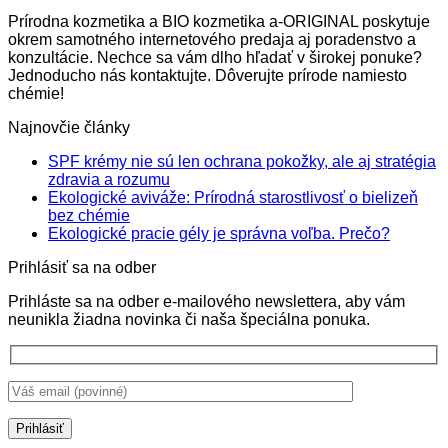
through
Prírodna kozmetika a BIO kozmetika a-ORIGINAL poskytuje
16.95€
okrem samotného internetového predaja aj poradenstvo a
konzultácie. Nechce sa vám dlho hľadať v širokej ponuke?
Jednoducho nás kontaktujte. Dôverujte prírode namiesto
chémie!
Najnovčie články
SPF krémy nie sú len ochrana pokožky, ale aj stratégia
Žiadne
zdravia a rozumu
komentáre
Ekologické aviváže: Prírodná starostlivosť o bielizeň
na
Žiadne
bez chémie
SPF
komentáre
Žiadne
Ekologické pracie gély je správna voľba. Prečo?
na
krémy
komentá
Prihlásiť sa na odber
Ekologické
nie
na
aviváže:
sú
Ekologi
Prihláste sa na odber e-mailového newslettera, aby vám
Prírodná
len
pracie
neunikla žiadna novinka či naša špeciálna ponuka.
starostlivosť
ochrana
gély
o
pokožky,
je
bielizeň
ale
správna
bez
aj
voľba.
chémie
stratégia
Prečo?
zdravia
a
rozumu