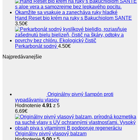
Hand Reset bio krém na ruky s Bakuchiolom SANTE
3.50
€
Perkarbonát sodný
4.50
€
Najpredávanejšie
Originálny pivný šampón proti
vypadávaniu vlasov
Hodnotenie
4.91
z 5
6.69
€
Originálny pivný vlasový balzam
Hodnotenie
5.00
z 5