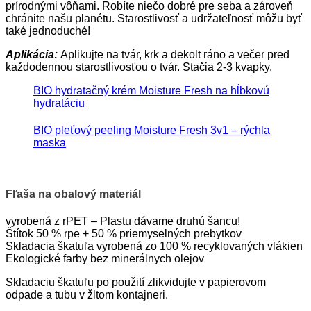
prírodnými vôňami. Robíte niečo dobré pre seba a zároveň
chránite našu planétu. Starostlivosť a udržateľnosť môžu byť
také jednoduché!
Aplikácia:
Aplikujte na tvár, krk a dekolt ráno a večer pred
každodennou starostlivosťou o tvár. Stačia 2-3 kvapky.
BIO hydratačný krém Moisture Fresh na hĺbkovú
hydratáciu
BIO pleťový peeling Moisture Fresh 3v1 – rýchla
maska
Fľaša na obalový materiál
vyrobená z rPET – Plastu dávame druhú šancu!
Štítok 50 % rpe + 50 % priemyselných prebytkov
Skladacia škatuľa vyrobená zo 100 % recyklovaných vlákien
Ekologické farby bez minerálnych olejov
Skladaciu škatuľu po použití zlikvidujte v papierovom
odpade a tubu v žltom kontajneri.