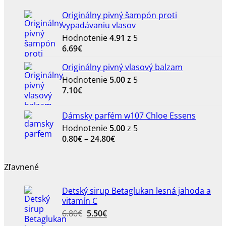
Originálny pivný šampón proti
vypadávaniu vlasov
Hodnotenie
4.91
z 5
6.69
€
Originálny pivný vlasový balzam
Hodnotenie
5.00
z 5
7.10
€
Dámsky parfém w107 Chloe Essens
Hodnotenie
5.00
z 5
Price
0.80
€
–
24.80
€
range:
0.80€
Zľavnené
through
24.80€
Detský sirup Betaglukan lesná jahoda a
vitamín C
Pôvodná
Aktuálna
6.80
€
5.50
€
cena
cena