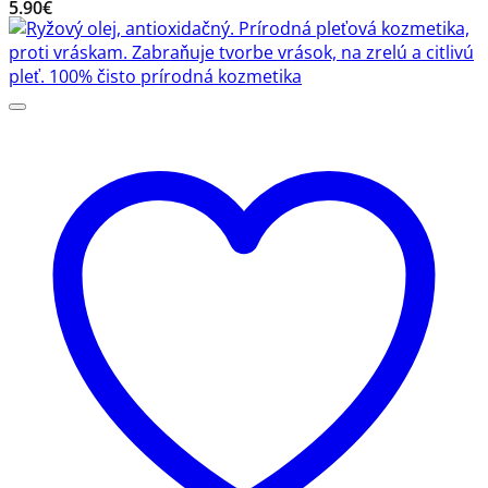
5.90
€