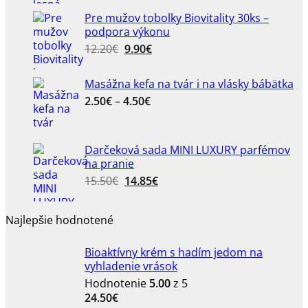
bola:
je:
Pre mužov tobolky Biovitality 30ks –
6.80€.
5.50€.
podpora výkonu
Pôvodná
Aktuálna
12.20
€
9.90
€
cena
cena
bola:
je:
Masážna kefa na tvár i na vlásky bábätka
12.20€.
9.90€.
Price
2.50
€
–
4.50
€
range:
2.50€
through
Darčeková sada MINI LUXURY parfémov
4.50€
na pranie
Pôvodná
Aktuálna
15.50
€
14.85
€
cena
cena
bola:
je:
Najlepšie hodnotené
15.50€.
14.85€.
Bioaktívny krém s hadím jedom na
vyhladenie vrások
Hodnotenie
5.00
z 5
24.50
€