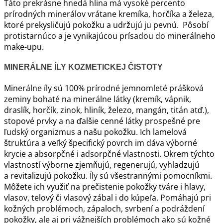
Táto prekrásne hnedá hlina má vysoké percento
prírodných minerálov vrátane kremíka, horčíka a železa,
ktoré prekysličujú pokožku a udržujú ju pevnú. Pôsobí
protistarnúco a je vynikajúcou prísadou do minerálneho
make-upu.
MINERÁLNE ÍLY KOZMETICKEJ ČISTOTY
Minerálne íly sú 100% prírodné jemnomleté prášková
zeminy bohaté na minerálne látky (kremík, vápnik,
draslík, horčík, zinok, hliník, železo, mangán, titán atď.),
stopové prvky a na ďalšie cenné látky prospešné pre
ľudský organizmus a našu pokožku. Ich lamelová
štruktúra a veľký špecifický povrch im dáva výborné
krycie a absorpčné i adsorpčné vlastnosti. Okrem týchto
vlastností výborne zjemňujú, regenerujú, vyhladzujú
a revitalizujú pokožku. Íly sú všestrannými pomocníkmi.
Môžete ich využiť na prečistenie pokožky tváre i hlavy,
vlasov, telový či vlasový zábal i do kúpeľa. Pomáhajú pri
kožných problémoch, zápaloch, svrbení a podráždení
pokožky, ale aj pri vážnejších problémoch ako sú kožné