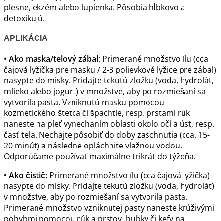
plesne, ekzém alebo lupienka. Pôsobia hĺbkovo a
detoxikujú.
APLIKÁCIA
• Ako maska/telový zábal
: Primerané množstvo ílu (cca
čajová lyžička pre masku / 2-3 polievkové lyžice pre zábal)
nasypte do misky. Pridajte tekutú zložku (voda, hydrolát,
mlieko alebo jogurt) v množstve, aby po rozmiešaní sa
vytvorila pasta. Vzniknutú masku pomocou
kozmetického štetca či špachtle, resp. prstami rúk
naneste na pleť vynechaním oblasti okolo očí a úst, resp.
časť tela. Nechajte pôsobiť do doby zaschnutia (cca. 15-
20 minút) a následne opláchnite vlažnou vodou.
Odporúčame používať maximálne trikrát do týždňa.
• Ako čistič:
Primerané množstvo ílu (cca čajová lyžička)
nasypte do misky. Pridajte tekutú zložku (voda, hydrolát)
v množstve, aby po rozmiešaní sa vytvorila pasta.
Primerané množstvo vzniknutej pasty naneste krúživými
pohybmi pomocou rúk a prstov, hubky či kefy na