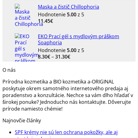
Maska a čistič Chillophoria
Hodnotenie
5.00
z 5
11.45
€
EKO Prací gél s mydlovým práškom
Soaphoria
Hodnotenie
5.00
z 5
Price
8.30
€
–
31.30
€
range:
8.30€
O nás
through
Prírodna kozmetika a BIO kozmetika a-ORIGINAL
31.30€
poskytuje okrem samotného internetového predaja aj
poradenstvo a konzultácie. Nechce sa vám dlho hľadať v
širokej ponuke? Jednoducho nás kontaktujte. Dôverujte
prírode namiesto chémie!
Najnovčie články
SPF krémy nie sú len ochrana pokožky, ale aj