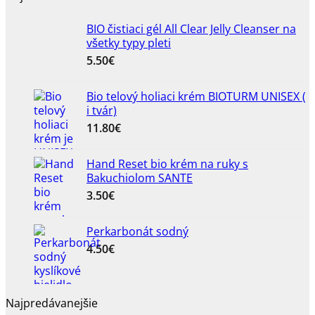
4.50€
through
10.90€
BIO čistiaci gél All Clear Jelly Cleanser na
všetky typy pleti
5.50
€
Bio telový holiaci krém BIOTURM UNISEX (
i tvár)
11.80
€
Hand Reset bio krém na ruky s
Bakuchiolom SANTE
3.50
€
Perkarbonát sodný
4.50
€
Najpredávanejšie