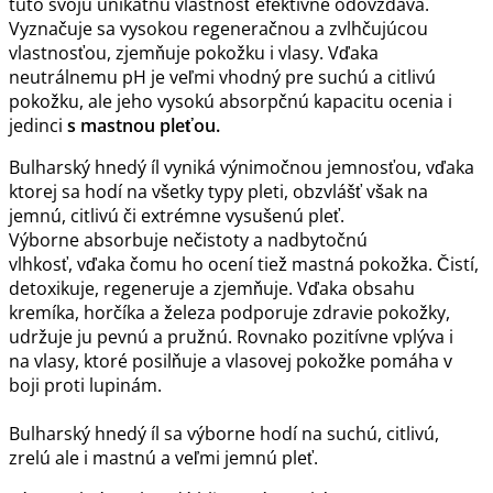
túto svoju unikátnu vlastnosť efektívne odovzdáva.
Vyznačuje sa vysokou regeneračnou a zvlhčujúcou
vlastnosťou, zjemňuje pokožku i vlasy. Vďaka
neutrálnemu pH je veľmi vhodný pre suchú a citlivú
pokožku, ale jeho vysokú absorpčnú kapacitu ocenia i
jedinci
s mastnou pleťou.
Bulharský hnedý íl
vyniká výnimočnou jemnosťou, vďaka
ktorej sa hodí na všetky typy pleti
, obzvlášť však na
jemnú, citlivú či extrémne vysušenú pleť.
Výborne
absorbuje nečistoty a nadbytočnú
vlhkosť,
vďaka čomu ho ocení tiež mastná pokožka.
Čistí,
detoxikuje
, regeneruje a zjemňuje
. Vďaka obsahu
kremíka, horčíka a železa
podporuje zdravie pokožky,
udržuje ju pevnú a pružnú
. Rovnako pozitívne vplýva i
na
vlasy, ktoré posilňuje a vlasovej pokožke pomáha v
boji proti lupinám.
Bulharský hnedý íl sa výborne hodí
na suchú, citlivú,
zrelú ale i mastnú a veľmi jemnú pleť.