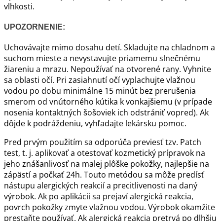
vlhkosti.
UPOZORNENIE:
Uchovávajte mimo dosahu detí. Skladujte na chladnom a
suchom mieste a nevystavujte priamemu slnečnému
žiareniu a mrazu. Nepoužívať na otvorené rany. Vyhnite
sa oblasti očí. Pri zasiahnutí očí vyplachujte vlažnou
vodou po dobu minimálne 15 minút bez prerušenia
smerom od vnútorného kútika k vonkajšiemu (v prípade
nosenia kontaktných šošoviek ich odstrániť vopred). Ak
dôjde k podráždeniu, vyhľadajte lekársku pomoc.
Pred prvým použitím sa odporúča previesť tzv. Patch
test, t. j. aplikovať a otestovať kozmetický prípravok na
jeho znášanlivosť na malej plôške pokožky, najlepšie na
zápästí a počkať 24h. Touto metódou sa môže predísť
nástupu alergických reakcií a precitlivenosti na daný
výrobok. Ak po aplikácii sa prejaví alergická reakcia,
povrch pokožky zmyte vlažnou vodou. Výrobok okamžite
prestaňte používať. Ak alergická reakcia pretrvá po dlhšiu