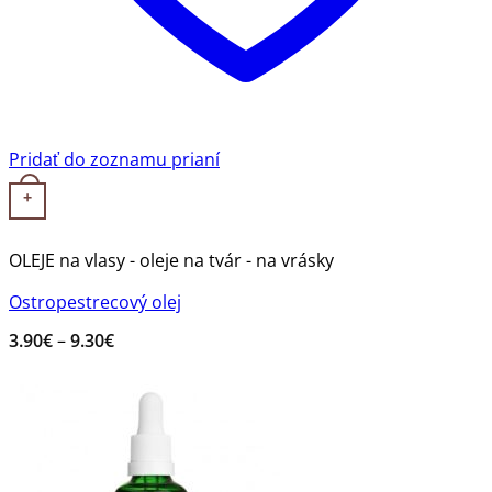
Pridať do zoznamu prianí
Tento produkt má viacero variantov. Možnosti si môžete v
+
OLEJE na vlasy - oleje na tvár - na vrásky
Ostropestrecový olej
Price
3.90
€
–
9.30
€
range:
3.90€
through
9.30€