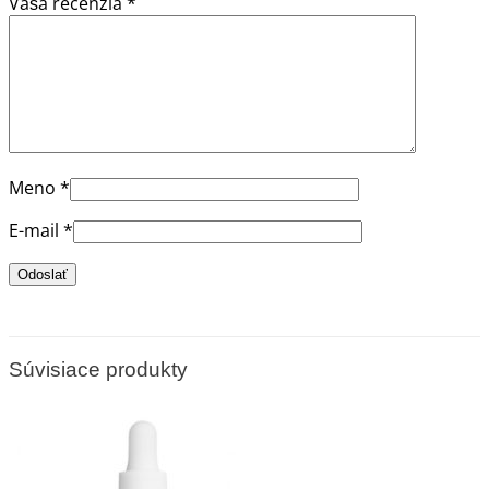
Vaša recenzia
*
Meno
*
E-mail
*
Súvisiace produkty