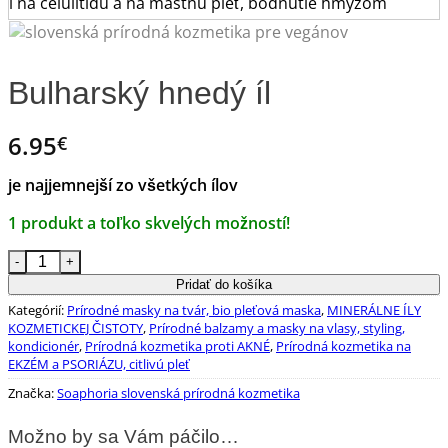
Bulharský hnedý íl
6.95
€
je najjemnejší zo všetkých ílov
1 produkt a toľko skvelých možností!
množstvo Bulharský hnedý íl
Pridať do košíka
Kategórií:
Prírodné masky na tvár, bio pleťová maska
,
MINERÁLNE ÍLY
KOZMETICKEJ ČISTOTY
,
Prírodné balzamy a masky na vlasy, styling,
kondicionér
,
Prírodná kozmetika proti AKNÉ
,
Prírodná kozmetika na
EKZÉM a PSORIÁZU, citlivú pleť
Značka:
Soaphoria slovenská prírodná kozmetika
Možno by sa Vám páčilo…