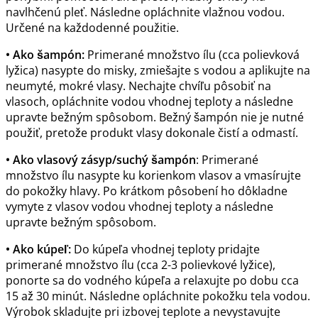
navlhčenú pleť. Následne opláchnite vlažnou vodou.
Určené na každodenné použitie.
• Ako šampón:
Primerané množstvo ílu (cca polievková
lyžica) nasypte do misky, zmiešajte s vodou a aplikujte na
neumyté, mokré vlasy. Nechajte chvíľu pôsobiť na
vlasoch, opláchnite vodou vhodnej teploty a následne
upravte bežným spôsobom. Bežný šampón nie je nutné
použiť, pretože produkt vlasy dokonale čistí a odmastí.
• Ako vlasový zásyp/suchý šampón
: Primerané
množstvo ílu nasypte ku korienkom vlasov a vmasírujte
do pokožky hlavy. Po krátkom pôsobení ho dôkladne
vymyte z vlasov vodou vhodnej teploty a následne
upravte bežným spôsobom.
• Ako kúpeľ:
Do kúpeľa vhodnej teploty pridajte
primerané množstvo ílu (cca 2-3 polievkové lyžice),
ponorte sa do vodného kúpeľa a relaxujte po dobu cca
15 až 30 minút. Následne opláchnite pokožku tela vodou.
Výrobok skladujte pri izbovej teplote a nevystavujte