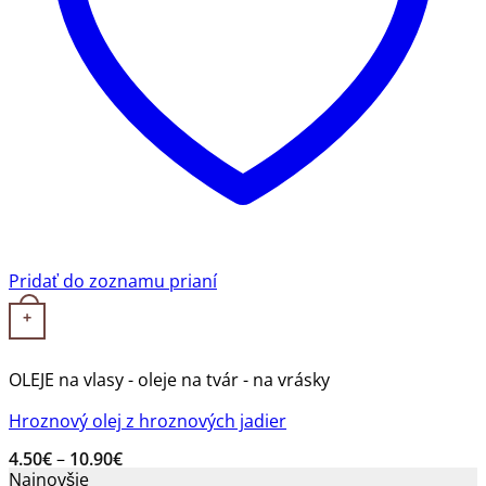
Pridať do zoznamu prianí
Tento produkt má viacero variantov. Možnosti si môžete v
+
OLEJE na vlasy - oleje na tvár - na vrásky
Hroznový olej z hroznových jadier
Price
4.50
€
–
10.90
€
range:
Najnovšie