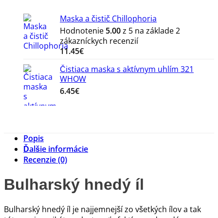
Maska a čistič Chillophoria
Hodnotenie
5.00
z 5 na základe
2
zákazníckych recenzií
11.45
€
Čistiaca maska s aktívnym uhlím 321
WHOW
6.45
€
Popis
Ďalšie informácie
Recenzie (0)
Bulharský hnedý íl
Bulharský hnedý íl je najjemnejší zo všetkých ílov a tak