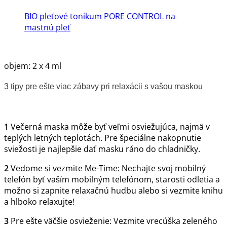
BIO pleťové tonikum PORE CONTROL na
mastnú pleť
objem: 2 x 4 ml
3 tipy pre ešte viac zábavy pri relaxácii s vašou maskou
1
Večerná maska ​​môže byť veľmi osviežujúca, najmä v
teplých letných teplotách. Pre špeciálne nakopnutie
sviežosti je najlepšie dať masku ráno do chladničky.
2
Vedome si vezmite Me-Time: Nechajte svoj mobilný
telefón byť vaším mobilným telefónom, starosti odletia a
možno si zapnite relaxačnú hudbu alebo si vezmite knihu
a hlboko relaxujte!
3
Pre ešte väčšie osvieženie: Vezmite vrecúška zeleného