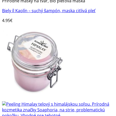
Prírodné masky na tvár, bio pleťová maska
Biely íl Kaolín – suchý šampón, maska citlivá pleť
4.95
€