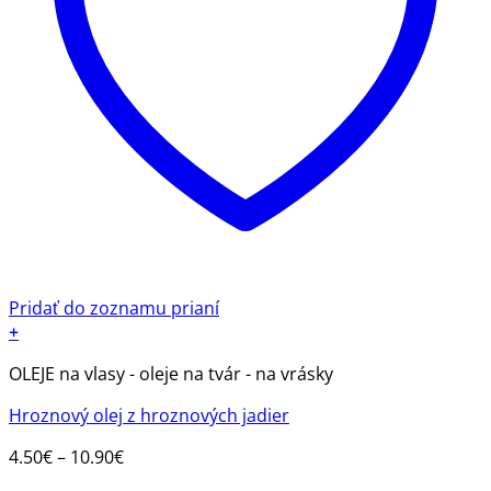
Pridať do zoznamu prianí
+
Tento
OLEJE na vlasy - oleje na tvár - na vrásky
produkt
má
Hroznový olej z hroznových jadier
viacero
variantov.
Price
4.50
€
–
10.90
€
Možnosti
range: