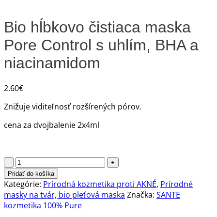
Bio hĺbkovo čistiaca maska
Pore Control s uhlím, BHA a
niacinamidom
2.60
€
Znižuje viditeľnosť rozšírených pórov.
cena za dvojbalenie 2x4ml
množstvo
Bio
Pridať do košíka
hĺbkovo
Kategórie:
Prírodná kozmetika proti AKNÉ
,
Prírodné
čistiaca
masky na tvár, bio pleťová maska
Značka:
SANTE
maska
kozmetika 100% Pure
Pore