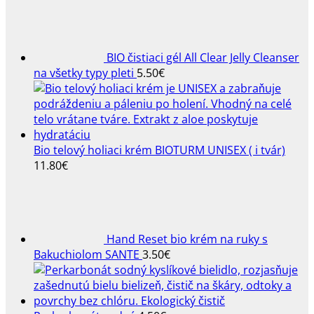
BIO čistiaci gél All Clear Jelly Cleanser
na všetky typy pleti
5.50
€
Bio telový holiaci krém BIOTURM UNISEX ( i tvár)
11.80
€
Hand Reset bio krém na ruky s
Bakuchiolom SANTE
3.50
€