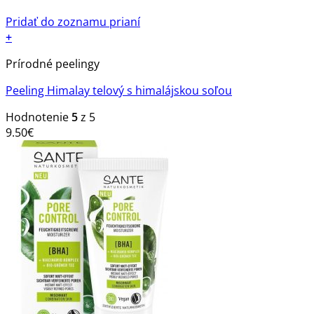
Pridať do zoznamu prianí
+
Prírodné peelingy
Peeling Himalay telový s himalájskou soľou
Hodnotenie
5
z 5
9.50
€