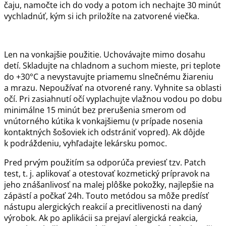
čaju, namočte ich do vody a potom ich nechajte 30 minút
vychladnúť, kým si ich priložíte na zatvorené viečka.
Len na vonkajšie použitie. Uchovávajte mimo dosahu
detí. Skladujte na chladnom a suchom mieste, pri teplote
do +30°C a nevystavujte priamemu slnečnému žiareniu
a mrazu. Nepoužívať na otvorené rany. Vyhnite sa oblasti
očí. Pri zasiahnutí očí vyplachujte vlažnou vodou po dobu
minimálne 15 minút bez prerušenia smerom od
vnútorného kútika k vonkajšiemu (v prípade nosenia
kontaktných šošoviek ich odstrániť vopred). Ak dôjde
k podráždeniu, vyhľadajte lekársku pomoc.
Pred prvým použitím sa odporúča previesť tzv. Patch
test, t. j. aplikovať a otestovať kozmetický prípravok na
jeho znášanlivosť na malej plôške pokožky, najlepšie na
zápästí a počkať 24h. Touto metódou sa môže predísť
nástupu alergických reakcií a precitlivenosti na daný
výrobok. Ak po aplikácii sa prejaví alergická reakcia,