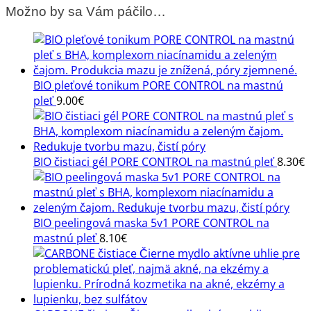
Možno by sa Vám páčilo…
Control
s
uhlím,
BHA
a
BIO pleťové tonikum PORE CONTROL na mastnú
niacinamidom
pleť
9.00
€
BIO čistiaci gél PORE CONTROL na mastnú pleť
8.30
€
BIO peelingová maska 5v1 PORE CONTROL na
mastnú pleť
8.10
€