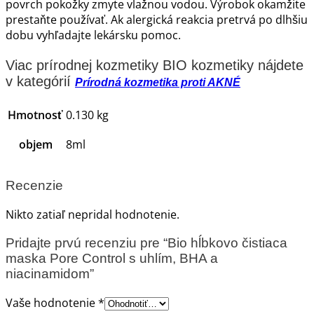
povrch pokožky zmyte vlažnou vodou. Výrobok okamžite
prestaňte používať. Ak alergická reakcia pretrvá po dlhšiu
dobu vyhľadajte lekársku pomoc.
Viac prírodnej kozmetiky BIO kozmetiky nájdete
v kategórií
Prírodná kozmetika proti AKNÉ
Hmotnosť
0.130 kg
objem
8ml
Recenzie
Nikto zatiaľ nepridal hodnotenie.
Pridajte prvú recenziu pre “Bio hĺbkovo čistiaca
maska Pore Control s uhlím, BHA a
niacinamidom”
Vaše hodnotenie
*