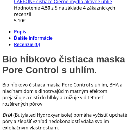
CARBONE čistiace Čierne mydlo aktívne uhlie
Hodnotenie
4.50
z 5 na základe
4
zákazníckych
recenzií
5.10
€
Popis
Ďalšie informácie
Recenzie (0)
Bio hĺbkovo čistiaca maska
Pore Control s uhlím.
Bio hĺbkovo čistiaca maska Pore Control s uhlím, BHA a
niacínamidom s dlhotrvajúcim matným efektom
prejasňuje a čistí do hĺbky a znižuje viditeľnosť
rozšírených pórov.
BHA
(Butylated Hydroxyanisole) pomáha vyčistiť upchaté
póry a zlepšiť vzhľad nedokonalostí vďaka svojim
exfoliačným vlastnostiam.