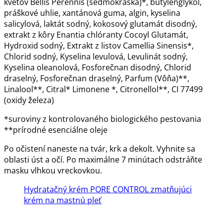
kvetov Bellis Perennis (sedmokráska)*, butylénglykol,
práškové uhlie, xantánová guma, algin, kyselina
salicylová, laktát sodný, kokosový glutamát disodný,
extrakt z kôry Enantia chlóranty Cocoyl Glutamát,
Hydroxid sodný, Extrakt z listov Camellia Sinensis*,
Chlorid sodný, Kyselina levulová, Levulinát sodný,
Kyselina oleanolová, Fosforečnan disodný, Chlorid
draselný, Fosforečnan draselný, Parfum (Vôňa)**,
Linalool**, Citral* Limonene *, Citronellol**, CI 77499
(oxidy železa)
*suroviny z kontrolovaného biologického pestovania
**prírodné esenciálne oleje
Po očistení naneste na tvár, krk a dekolt. Vyhnite sa
oblasti úst a očí. Po maximálne 7 minútach odstráňte
masku vlhkou vreckovkou.
Hydratačný krém PORE CONTROL zmatňujúci
krém na mastnú pleť