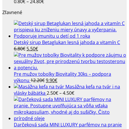
Price
0.80
€
–
24.80
€
range:
Zľavnené
0.80€
through
24.80€
Detský sirup Betaglukan lesná jahoda a vitamín C
Pôvodná
Aktuálna
6.80
€
5.50
€
cena
cena
bola:
je:
6.80€.
5.50€.
Pre mužov tobolky Biovitality 30ks – podpora
Pôvodná
Aktuálna
výkonu
12.20
€
9.90
€
cena
cena
Masážna kefa na tvár i na
bola:
je:
Price
vlásky bábätka
2.50
€
–
4.50
€
12.20€.
9.90€.
range:
2.50€
through
4.50€
Darčeková sada MINI LUXURY parfémov na pranie