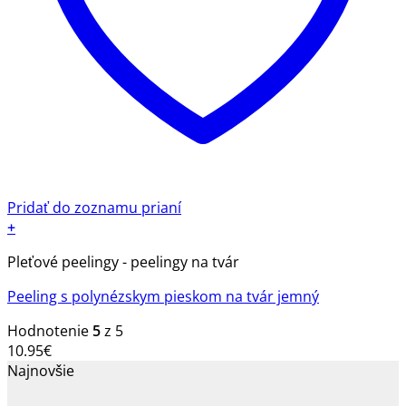
Pridať do zoznamu prianí
+
Pleťové peelingy - peelingy na tvár
Peeling s polynézskym pieskom na tvár jemný
Hodnotenie
5
z 5
10.95
€
Najnovšie