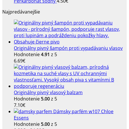
Perkarbonát sodný
4.50
€
Najpredávanejšie
Originálny pivný šampón proti vypadávaniu vlasov
Hodnotenie
4.91
z 5
6.69
€
Originálny pivný vlasový balzam
Hodnotenie
5.00
z 5
7.10
€
Dámsky parfém w107 Chloe
Essens
Hodnotenie
5.00
z 5