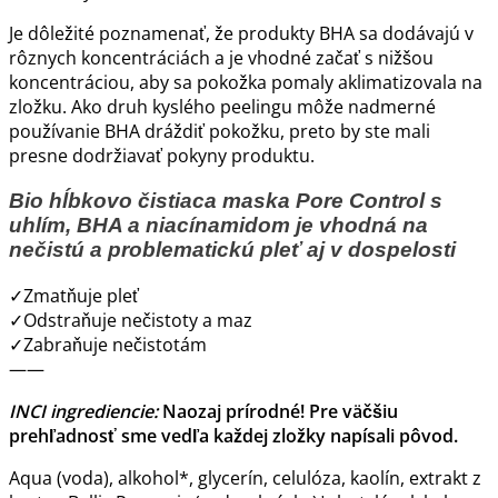
Je dôležité poznamenať, že produkty BHA sa dodávajú v
rôznych koncentráciách a je vhodné začať s nižšou
koncentráciou, aby sa pokožka pomaly aklimatizovala na
zložku. Ako druh kyslého peelingu môže nadmerné
používanie BHA dráždiť pokožku, preto by ste mali
presne dodržiavať pokyny produktu.
Bio hĺbkovo čistiaca maska Pore Control s
uhlím, BHA a niacínamidom je vhodná na
nečistú a problematickú pleť aj v dospelosti
✓
Zmatňuje pleť
✓
Odstraňuje nečistoty a maz
✓
Zabraňuje nečistotám
——
INCI ingrediencie:
Naozaj prírodné! Pre väčšiu
prehľadnosť sme vedľa každej zložky napísali pôvod.
Aqua (voda), alkohol*, glycerín, celulóza, kaolín, extrakt z