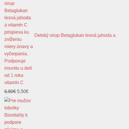
Detský sirup Betaglukan lesná jahoda a
vitamín C
Pôvodná
Aktuálna
6.80
€
5.50
€
cena
cena
bola:
je:
6.80€.
5.50€.