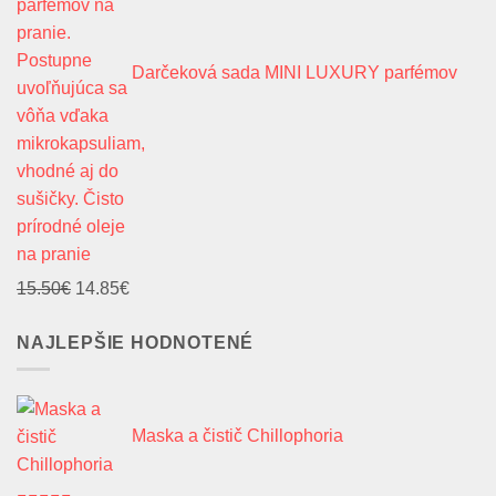
Darčeková sada MINI LUXURY parfémov
na pranie
Pôvodná
Aktuálna
15.50
€
14.85
€
cena
cena
NAJLEPŠIE HODNOTENÉ
bola:
je:
15.50€.
14.85€.
Maska a čistič Chillophoria