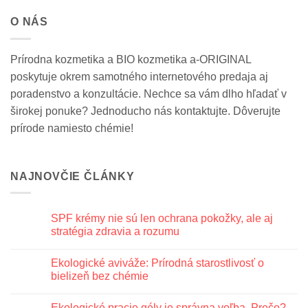
O NÁS
Prírodna kozmetika a BIO kozmetika a-ORIGINAL
poskytuje okrem samotného internetového predaja aj
poradenstvo a konzultácie. Nechce sa vám dlho hľadať v
širokej ponuke? Jednoducho nás kontaktujte. Dôverujte
prírode namiesto chémie!
NAJNOVČIE ČLÁNKY
SPF krémy nie sú len ochrana pokožky, ale aj
stratégia zdravia a rozumu
Žiadne
komentáre
Ekologické aviváže: Prírodná starostlivosť o
na
SPF
bielizeň bez chémie
krémy
nie
Žiadne
sú
komentáre
Ekologické pracie gély je správna voľba. Prečo?
len
na