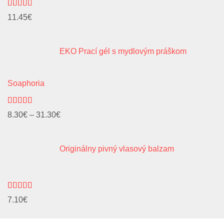
Hodnotenie
11.45
€
5.00
z 5
EKO Prací gél s mydlovým práškom
Soaphoria
Hodnotenie
Price
8.30
€
–
31.30
€
5.00
z 5
range:
8.30€
Originálny pivný vlasový balzam
through
31.30€
Hodnotenie
7.10
€
5.00
z 5