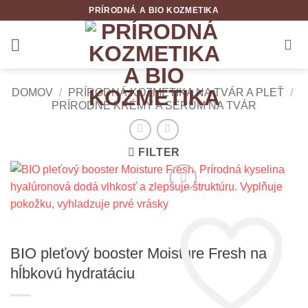
Skip
PRÍRODNÁ A BIO KOZMETIKA
to
content
DOMOV
/
PRÍRODNÁ KOZMETIKA NA TVÁR A PLEŤ
/
PRÍRODNÉ KRÉMY A SÉRUM NA TVÁR
FILTER
BIO pleťový booster Moisture Fresh na
hĺbkovú hydratáciu