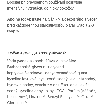
Booster pri pravidelnom používaní poskytuje
intenzívnu hydratáciu do hĺbky pokožky.
Ako na to:
Aplikujte na tvár, krk a dekolt ráno a večer
pred každodennou starostlivosťou o tvár. Stačia 2-3
kvapky.
Zloženie (INCI) je 100% prírodné:
Voda (voda), alkohol*, šťava z listov Aloe
Barbadensis*, glycerín, triglycerid
kaprylovej/kaprinovej, dehydroxantánová guma,
kyselina levulová, hyaluronát sodný, levulinát sodný,
hydroxid sodný, extrakt z Alaria Esculenta, laktát
sodný, kyselina arthylkokoyl, PCA , Parfum (Vôňa)**,
Limonene**, Linalool**, Benzyl Salicylate**, Citral**,
Citronellol**