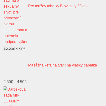
Pre mužov tobolky Biovitality 30ks –
podpora výkonu
Pôvodná
Aktuálna
12.20
€
9.90
€
cena
cena
bola:
je:
Masážna kefa na tvár i na vlásky bábätka
12.20€.
9.90€.
Price
2.50
€
–
4.50
€
range:
2.50€
through
4.50€