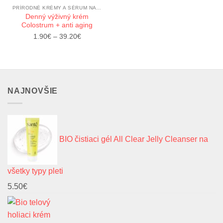
PRÍRODNÉ KRÉMY A SÉRUM NA TVÁR
Denný výživný krém
Colostrum + anti aging
Price
1.90
€
–
39.20
€
range:
1.90€
through
39.20€
NAJNOVŠIE
BIO čistiaci gél All Clear Jelly Cleanser na
všetky typy pleti
5.50
€