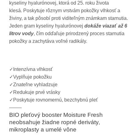
kyseliny hyalurónovej, ktorá od 25. roku života
klesá. Poskytuje rôznym vrstvám pokožky vlhkosť a
živiny, a tak pôsobí proti viditeľným známkam starnutia.
Jeden gram kyseliny hyalurónovej
dokáže viazať až 6
litrov vody
, čím odďaľuje prirodzený proces starnutia
pokožky a zachytáva voľné radikály.
✓
Intenzívna vlhkosť
✓
Vyplňuje pokožku
✓
Znateľne vyhladzuje
✓
Redukuje prvé vrásky
✓
Poskytuje rovnomernú, bezchybnú pleť
——–
BIO pleťový booster Moisture Fresh
neobsahuje žiadne ropné deriváty,
mikroplasty a umelé vône