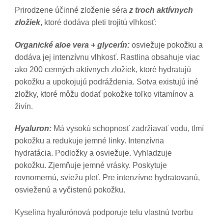
Prirodzene účinné zloženie séra
z troch aktívnych
zložiek
, ktoré dodáva pleti trojitú vlhkosť:
Organické aloe vera + glycerín:
osviežuje pokožku a
dodáva jej intenzívnu vlhkosť. Rastlina obsahuje viac
ako 200 cenných aktívnych zložiek, ktoré hydratujú
pokožku a upokojujú podráždenia. Sotva existujú iné
zložky, ktoré môžu dodať pokožke toľko vitamínov a
živín.
Hyaluron:
Má vysokú schopnosť zadržiavať vodu, tlmí
pokožku a redukuje jemné linky. Intenzívna
hydratácia. Podložky a osviežuje. Vyhladzuje
pokožku. Zjemňuje jemné vrásky. Poskytuje
rovnomernú, sviežu pleť. Pre intenzívne hydratovanú,
osvieženú a vyčistenú pokožku.
Kyselina hyalurónová podporuje telu vlastnú tvorbu