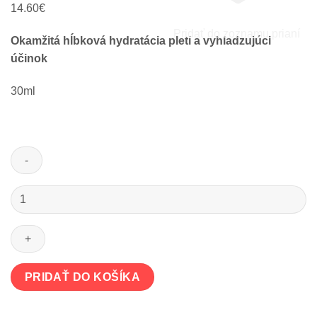
14.60
€
Pridať do zoznamu prianí
Okamžitá hĺbková hydratácia pleti a vyhladzujúci
účinok
30ml
množstvo
BIO
pleťový
booster
Moisture
Fresh
PRIDAŤ DO KOŠÍKA
na
hĺbkovú