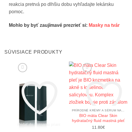
reakcia pretrvá po dlhšiu dobu vyhľadajte lekársku
pomoc.
Mohlo by byť zaujímavé prezrieť si:
Masky na tvár
SÚVISIACE PRODUKTY
PRÍRODNÉ KRÉMY A SÉRUM NA TVÁR
BIO mäta Clear Skin
hydratačný fluid mastná pleť
Pridať do zoznamu prianí
Pridať do zoznamu prianí
11.80
€