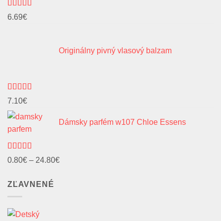
Hodnotenie
6.69
€
4.91
z 5
Originálny pivný vlasový balzam
Hodnotenie
7.10
€
5.00
z 5
Dámsky parfém w107 Chloe Essens
Hodnotenie
Price
0.80
€
–
24.80
€
5.00
z 5
range:
ZĽAVNENÉ
0.80€
through
24.80€