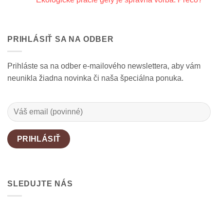
ochrana
Ekologické
Žiadne
pokožky,
aviváže:
komentáre
ale
Prírodná
na
aj
starostlivosť
Ekologické
stratégia
o
pracie
zdravia
bielizeň
PRIHLÁSIŤ SA NA ODBER
gély
a
bez
je
rozumu
chémie
správna
voľba.
Prihláste sa na odber e-mailového newslettera, aby vám
Prečo?
neunikla žiadna novinka či naša špeciálna ponuka.
SLEDUJTE NÁS