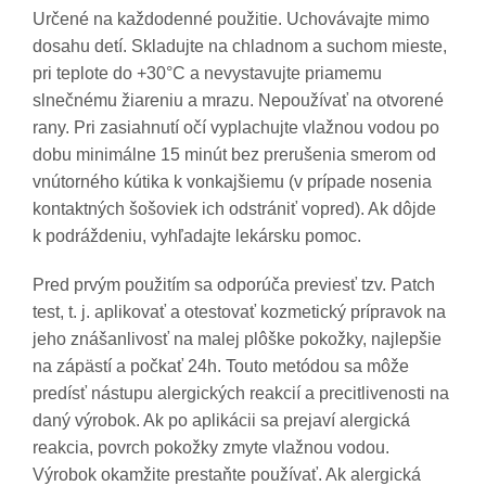
Určené na každodenné použitie. Uchovávajte mimo
dosahu detí. Skladujte na chladnom a suchom mieste,
pri teplote do +30°C a nevystavujte priamemu
slnečnému žiareniu a mrazu. Nepoužívať na otvorené
rany. Pri zasiahnutí očí vyplachujte vlažnou vodou po
dobu minimálne 15 minút bez prerušenia smerom od
vnútorného kútika k vonkajšiemu (v prípade nosenia
kontaktných šošoviek ich odstrániť vopred). Ak dôjde
k podráždeniu, vyhľadajte lekársku pomoc.
Pred prvým použitím sa odporúča previesť tzv. Patch
test, t. j. aplikovať a otestovať kozmetický prípravok na
jeho znášanlivosť na malej plôške pokožky, najlepšie
na zápästí a počkať 24h. Touto metódou sa môže
predísť nástupu alergických reakcií a precitlivenosti na
daný výrobok. Ak po aplikácii sa prejaví alergická
reakcia, povrch pokožky zmyte vlažnou vodou.
Výrobok okamžite prestaňte používať. Ak alergická