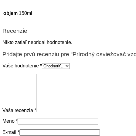
150ml
objem
Recenzie
Nikto zatiaľ nepridal hodnotenie.
Pridajte prvú recenziu pre “Prírodný osviežovač v
Vaše hodnotenie
*
Vaša recenzia
*
Meno
*
E-mail
*