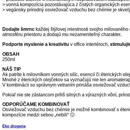
> vonná kompozícia pozostávajúca z čistých organických esenc
> vegánsky prírodný osviežovač vzduchu bez chémie je skve
Dodajte šmrnc
každej štýlovej miestnosti svojho milovanéh
atmosféru priestoru a dodajú mu nezameniteľný charakter.
Podporte myslenie a kreativitu
v office interiéroch,
stimuluj
OBSAH
250ml
NÁŠ TIP
Ak patríte k milovníkom vonných silíc, esencií či éterických o
Mnohé z éterických olejčekov sa vyznačujú nie len aromaterape
V kombinácii so správnym vetraním prináša osviežovač vzduch
Pokiaľ nie ste zástancom príliš silných a výrazných vôní, pr
ODPORÚČAME KOMBINOVAŤ
Osviežovač vzduchu bez chémie je možné kombinovať s éterický
kompozície medzi sebou „nebili“ 🙂
Eko drogeria