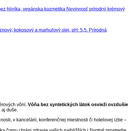
Nevinnosť prírodný krémový
Prírodná
iérových vôní.
Vôňa bez syntetických látok osvieži ovzdušie
 aj duše.
sti, v kancelárii, konferenčnej miestnosti či hotelovej izbe –
 čomu chráni zdravie vašich najbližších i životné prostredie