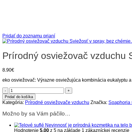
Pridať do zoznamu prianí
Prírodný osviežovač vzduchu 
8.90
€
eko osviežovač: Výrazne osviežujúca kombinácia eukalyptu a 
množstvo
Prírodný
Pridať do košíka
osviežovač
Kategória:
Prírodné osviežovače vzduchu
Značka:
Soaphoria 
vzduchu
Sviežosť
Možno by sa Vám páčilo…
Hodnotenie
5.00
z 5 na základe
1
zákazníckej recenzie