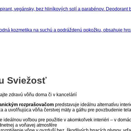
u Sviežosť
jte zdravú vôňu doma či v kancelárií
chanickým rozprašovačom
predstavuje ideálnu alternatívu inter
 a uvoľňujúca vôňa čerstvej mäty a gáfru pre povzbudenie tela
e ideálnou voľbou pre použitie v akomkoľvek interiéri – v domácno
odnetnej a voňavej atmosfére
zptýlenie vône v ovzduší bez škodlivých hnacích plynov, vďaka