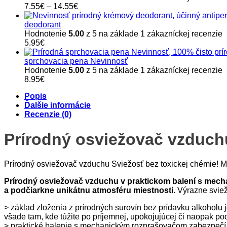
Price
7.55
€
–
14.55
€
range:
7.55€
deodorant
through
Hodnotenie
5.00
z 5 na základe
1
zákazníckej recenzie
14.55€
5.95
€
sprchovacia pena Nevinnosť
Hodnotenie
5.00
z 5 na základe
1
zákazníckej recenzie
8.95
€
Popis
Ďalšie informácie
Recenzie (0)
Prírodný osviežovač vzduch
Prírodný osviežovač vzduchu Sviežosť bez toxickej chémie! Ma
Prírodný osviežovač vzduchu v praktickom balení s me
a podčiarkne unikátnu atmosféru miestnosti.
Výrazne svieža
> základ zloženia z prírodných surovín bez prídavku alkoholu j
všade tam, kde túžite po príjemnej, upokojujúcej či naopak p
> praktické balenie s mechanickým rozprašovačom zabezpečí ro