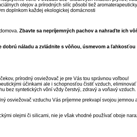
iálnych olejov a prírodných silíc pôsobí tiež aromaterapeutick
lým doplnkom každej ekologickej domácnosti
o domova.
Zbavte sa nepríjemných pachov a nahraďte ich vôň
te dobrú náladu a zvládnite s vôňou, úsmevom a ľahkosťou
lejčekov, prírodný osviežovač je pre Vás tou správnou voľbou!
utickými účinkami ale i schopnosťou čistiť vzduch, eliminovať 
u bez syntetických vôní vždy čerstvý, zdravý a voňavý vzduch.
írodný osviežovač vzduchu Vás príjemne prekvapí svojou jemnou 
mi olejmi či silicami, nie je však vhodné používať oboje naraz