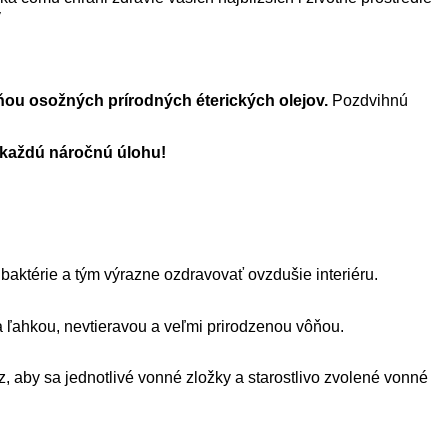
y
ou osožných prírodných éterických olejov.
Pozdvihnú
 každú náročnú úlohu!
baktérie a tým výrazne ozdravovať ovzdušie interiéru.
a ľahkou, nevtieravou a veľmi prirodzenou vôňou.
, aby sa jednotlivé vonné zložky a starostlivo zvolené vonné