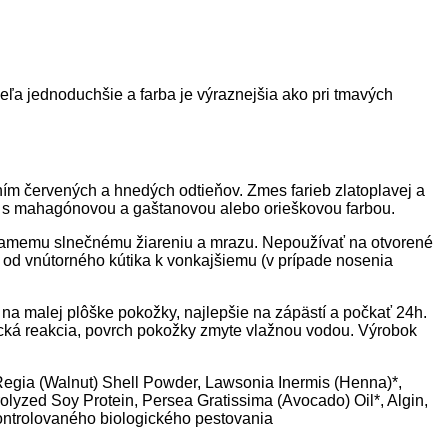
veľa jednoduchšie a farba je výraznejšia ako pri tmavých
ním červených a hnedých odtieňov. Zmes farieb zlatoplavej a
by s mahagónovou a gaštanovou alebo orieškovou farbou.
riamemu slnečnému žiareniu a mrazu. Nepoužívať na otvorené
m od vnútorného kútika k vonkajšiemu (v prípade nosenia
ť na malej plôške pokožky, najlepšie na zápästí a počkať 24h.
rgická reakcia, povrch pokožky zmyte vlažnou vodou. Výrobok
egia (Walnut) Shell Powder, Lawsonia Inermis (Henna)*,
olyzed Soy Protein, Persea Gratissima (Avocado) Oil*, Algin,
kontrolovaného biologického pestovania