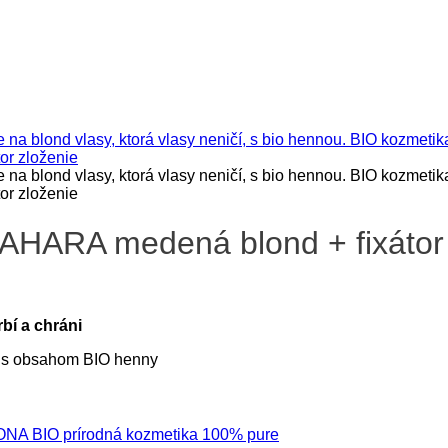
SAHARA medená blond + fixátor
rbí a chráni
om s obsahom BIO henny
NA BIO prírodná kozmetika 100% pure