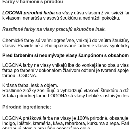
Farby v harmónii s prírodou
LOGONA
prírodná farba
na vlasy
dáva vlasom živý, svieži fa
k vlasom, nenarúša vlasovú štruktúru a nedráždi pokožku.
Rastlinné farby na vlasy pracujú skutočne inak.
Chemické farby sú veľmi agresívne, vnikajú do vnútra štruktúr
vlasov. Pravidelné alebo opakované farbenie vlasov syntetický
Pred farbením si neumývajte vlasy šampónom s obsahom 
LOGONA farby na vlasy vnikajú iba do vonkajšieho obalu vlas
farba po farbení v dokonalom žiarivom odtieni je tvorená spo
farbou LOGONA.
Krásna farba, lesk a objem.
Rastlinné zložky zosilňujú a vyhladzujú vlasovú štruktúru a d
Vďaka prírodnej farbe LOGONA sú vlasy hebké s oslnivým le
Prírodné ingrediencie:
LOGONA prášková farba na vlasy je 100% prírodná, obsahuje ra
indigo, ibištek, kraméria, káva, rebarbora, kurkuma a repa. F
obsahujú algin a pre vôňu esenciálne oleje.