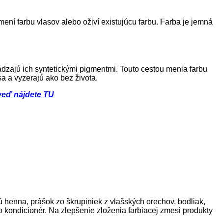
ení farbu vlasov alebo oživí existujúcu farbu. Farba je jemná
rádzajú ich syntetickými pigmentmi. Touto cestou menia farbu
a a vyzerajú ako bez života.
eď nájdete TU
 henna, prášok zo škrupiniek z vlašských orechov, bodliak,
o kondicionér. Na zlepšenie zloženia farbiacej zmesi produkty