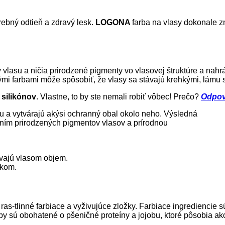
rebný odtieň a zdravý lesk.
LOGONA
farba na vlasy dokonale zm
y vlasu a ničia prirodzené pigmenty vo vlasovej štruktúre a nah
mi farbami môže spôsobiť, že vlasy sa stávajú krehkými, lámu s
silikónov
. Vlastne, to by ste nemali robiť vôbec! Prečo?
Odpov
u a vytvárajú akýsi ochranný obal okolo neho. Výsledná
jením prirodzených pigmentov vlasov a prírodnou
ávajú vlasom objem.
skom.
s-tlinné farbiace a vyživujúce zložky. Farbiace ingrediencie sú
arby sú obohatené o pšeničné proteíny a jojobu, ktoré pôsobia ak