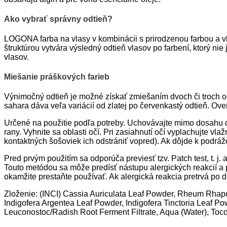
Ako vybrať správny odtieň?
LOGONA farba na vlasy v kombinácii s prirodzenou farbou a 
štruktúrou vytvára výsledný odtieň vlasov po farbení, ktorý ni
vlasov.
Miešanie práškových farieb
Výnimočný odtieň je možné získať zmiešaním dvoch či troch od
sahara dáva veľa variácií od zlatej po červenkastý odtieň. O
Určené na použitie podľa potreby. Uchovávajte mimo dosahu 
rany. Vyhnite sa oblasti očí. Pri zasiahnutí očí vyplachujte
kontaktných šošoviek ich odstrániť vopred). Ak dôjde k podrá
Pred prvým použitím sa odporúča previesť tzv. Patch test, t. j
Touto metódou sa môže predísť nástupu alergických reakcií a p
okamžite prestaňte používať. Ak alergická reakcia pretrvá po 
Zloženie: (INCI) Cassia Auriculata Leaf Powder, Rheum Rhapo
Indigofera Argentea Leaf Powder, Indigofera Tinctoria Leaf P
Leuconostoc/Radish Root Ferment Filtrate, Aqua (Water), Toc