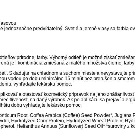
vlasovou
e je jednoznačne predvídateľný. Svetlé a jemné vlasy sa farbia o
tieňov prírodnej farby. Výborný odtieň je možné získať zmieša
verená je i kombinácia zmiešaná z malého množstva čiernej far
detí. Skladujte na chladnom a suchom mieste a nevystavujte p
 vlažnou vodou po dobu minimálne 15 minút bez prerušenia smero
ždeniu, vyhľadajte lekársku pomoc.
. aplikovať a otestovať kozmetický prípravok na jeho znášanlivos
recitlivenosti na daný výrobok. Ak po aplikácii sa prejaví ale
dlhšiu dobu vyhľadajte lekársku pomoc.
nticum Root, Coffea Arabica (Coffee) Seed Powder*, Juglans R
owder, Hydrolyzed Corn Protein, Hydrolyzed Wheat Protein, Hydr
opherol, Helianthus Annuus (Sunflower) Seed Oil* *suroviny z 