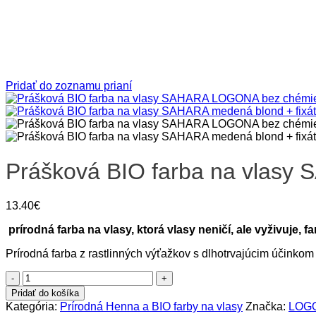
Pridať do zoznamu prianí
Prášková BIO farba na vlasy 
13.40
€
prírodná farba na vlasy, ktorá vlasy neničí, ale vyživuje, fa
Prírodná farba z rastlinných výťažkov s dlhotrvajúcim účink
množstvo
Prášková
Pridať do košíka
BIO
Kategória:
Prírodná Henna a BIO farby na vlasy
Značka:
LOGO
farba