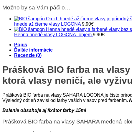
na
Možno by sa Vám páčilo…
vlasy
SAHARA
medená
hnedé až čierne vlasy LOGONA
9.90
€
blond
+
Henna hnedé vlasy LOGONA- objem
9.90
€
fixátor
Popis
Ďalšie informácie
Recenzie (0)
Prášková BIO farba na vlas
ktorá vlasy neničí, ale vyživu
Prášková BIO farba na vlasy SAHARA LOGONA je čisto prírodná 
Výsledný odtieň zavisí od farby vašich vlasov pred farbením.
N
Balenie obsahuje aj fixátor farby 15ml
Prášková BIO farba na vlasy SAHARA medená blond 