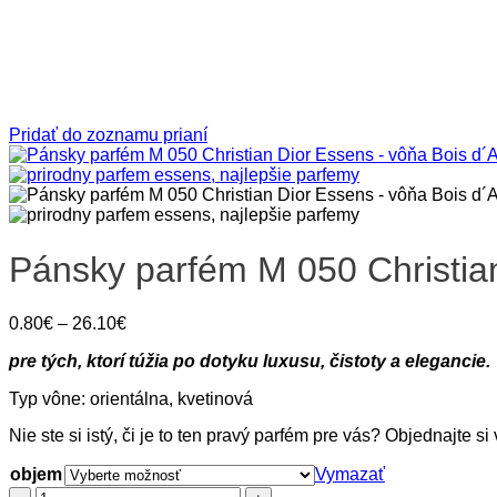
Pridať do zoznamu prianí
Pánsky parfém M 050 Christia
Price
0.80
€
–
26.10
€
range:
pre tých, ktorí túžia po dotyku luxusu, čistoty a elegancie.
0.80€
through
Typ vône: orientálna, kvetinová
26.10€
Nie ste si istý, či je to ten pravý parfém pre vás? Objednajte si
objem
Vymazať
množstvo