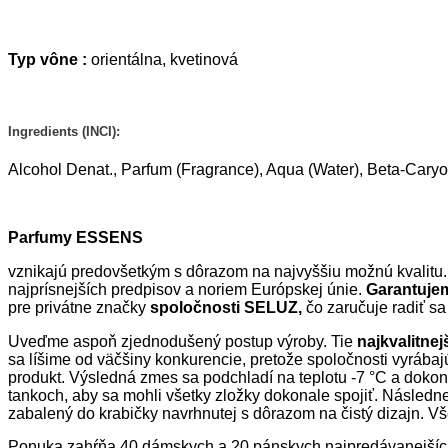
Typ vône :
orientálna, kvetinová
Ingredients
(INCI):
Alcohol Denat., Parfum (Fragrance), Aqua (Water), Beta-Cary
Parfumy ESSENS
vznikajú predovšetkým s dôrazom na najvyššiu možnú kvalitu.
najprísnejších predpisov a noriem Európskej únie.
Garantuje
pre privátne značky
spoločnosti SELUZ,
čo zaručuje radiť sa
Uveďme aspoň zjednodušený postup výroby. Tie
najkvalitne
sa líšime od väčšiny konkurencie, pretože spoločnosti vyrába
produkt. Výsledná zmes sa podchladí na teplotu -7 °C a dokonal
tankoch, aby sa mohli všetky zložky dokonale spojiť. Následne
zabalený do krabičky navrhnutej s dôrazom na čistý dizajn. Vš
Ponuka zahŕňa 40 dámskych a 20 pánskych najpredávanejších