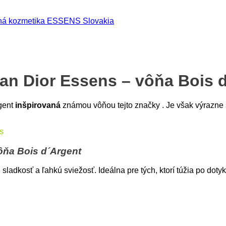
dná kozmetika ESSENS Slovakia
an Dior Essens – vôňa Bois d
gent
inšpirovaná
známou vôňou tejto značky . Je však výrazne
s
ôňa Bois d´Argent
ladkosť a ľahkú sviežosť. Ideálna pre tých, ktorí túžia po dotyk