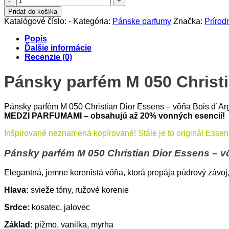
Pánsky
Pridať do košíka
parfém
Katalógové číslo:
-
Kategória:
Pánske parfumy
Značka:
Príro
M
050
Popis
Christian
Ďalšie informácie
Dior
Recenzie (0)
Essens
-
Pánsky parfém M 050 Christi
vôňa
Bois
d
Pánsky parfém M 050 Christian Dior Essens – vôňa Bois d´Ar
´Argent
MEDZI PARFUMAMI – obsahujú až 20% vonných esencií!
Inšpirované neznamená kopírované! Stále je to originál Essen
Pánsky parfém M 050 Christian Dior Essens – v
Elegantná, jemne korenistá vôňa, ktorá prepája púdrový závoj, s
Hlava:
svieže tóny, ružové korenie
Srdce:
kosatec, jalovec
Základ:
pižmo, vanilka, myrha