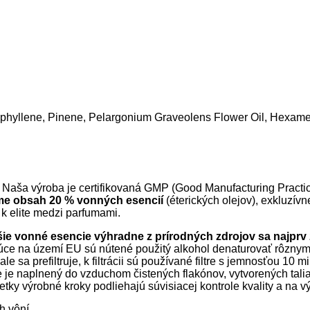
ophyllene, Pinene, Pelargonium Graveolens Flower Oil, Hexamet
 Naša výroba je certifikovaná GMP (Good Manufacturing Practic
me obsah 20 % vonných esencií
(éterických olejov), exkluzí
 k elite medzi parfumami.
jšie vonné esencie výhradne z prírodných zdrojov sa najpr
júce na území EU sú nútené použitý alkohol denaturovať rôznym
e sa prefiltruje, k filtrácii sú používané filtre s jemnosťou 10
 je naplnený do vzduchom čistených flakónov, vytvorených talia
etky výrobné kroky podliehajú súvisiacej kontrole kvality a na 
 vôní.