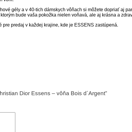
chové gély a v 40-tich dámskych vôňach si môžete dopriať aj p
ktorým bude vaša pokožka nielen voňavá, ale aj krásna a zdra
né pre predaj v každej krajine, kde je ESSENS zastúpená.
hristian Dior Essens – vôňa Bois d´Argent”