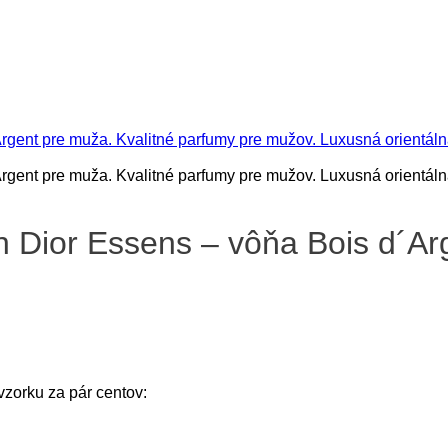
n Dior Essens – vôňa Bois d´Ar
 vzorku za pár centov: