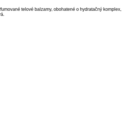
arfumované telové balzamy, obohatené o hydratačný komplex,
vá.