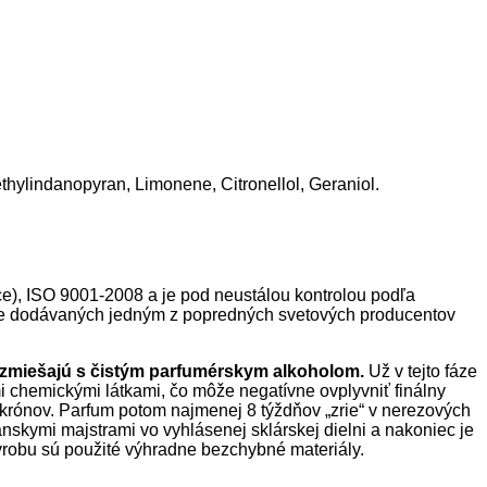
hylindanopyran, Limonene, Citronellol, Geraniol.
e), ISO 9001-2008 a je pod neustálou kontrolou podľa
vne dodávaných jedným z popredných svetových producentov
v zmiešajú s čistým parfumérskym alkoholom.
Už v tejto fáze
i chemickými látkami, čo môže negatívne ovplyvniť finálny
 mikrónov. Parfum potom najmenej 8 týždňov „zrie“ v nerezových
nskymi majstrami vo vyhlásenej sklárskej dielni a nakoniec je
výrobu sú použité výhradne bezchybné materiály.