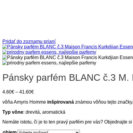
Pridať do zoznamu prianí
Pánsky parfém BLANC č.3 M. 
Price
4.60
€
–
41.60
€
range:
vôňa Amyris Homme
inšpirovaná
známou vôňou tejto značky
4.60€
through
Typ vône
: drevitá, aromatická
41.60€
Nemáte istotu, či je to ten pravý parfém pre vás? Objednajte si
objem