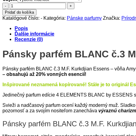
množstvo
Pánsky
Pridať do košíka
parfém
Katalógové číslo:
-
Kategória:
Pánske parfumy
Značka:
Príro
BLANC
č.3
Popis
M.
Ďalšie informácie
F.
Recenzie (0)
Kurkdjian,
vôňa
Pánsky parfém BLANC č.3 M
Amyris
Homme
Pánsky parfém BLANC č.3 M.F. Kurkdjian Essens – vôňa Am
– obsahujú až 20% vonných esencií!
Inšpirované neznamená kopírované! Stále je to originál E
Jedinečný parfum edície 4 ELEMENTS BLANC by ESSENS s 20
Svieži a nadčasový parfum ocení každý moderný muž. Sladko
pozornosť a za svojím nositeľom zanecháva
výraznú charizm
Pánsky parfém BLANC č.3 M.F. Kurkdjian 