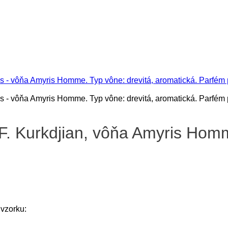
F. Kurkdjian, vôňa Amyris Hom
.
 vzorku: