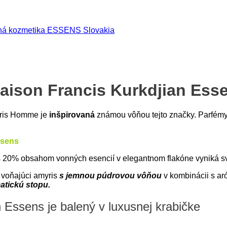
dná kozmetika ESSENS Slovakia
aison Francis Kurkdjian Es
yris Homme je
inšpirovaná
známou vôňou tejto značky. Parfé
ssens
% obsahom vonných esencií v elegantnom flakóne vyniká svo
 voňajúci amyris
s jemnou púdrovou vôňou
v kombinácii s a
atickú stopu.
Essens je balený v luxusnej krabičke