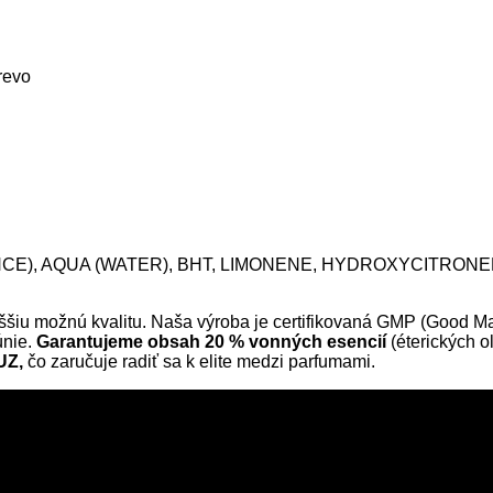
revo
E), AQUA (WATER), BHT, LIMONENE, HYDROXYCITRONEL
u možnú kvalitu. Naša výroba je certifikovaná GMP (Good Man
únie.
Garantujeme obsah 20 % vonných esencií
(éterických 
UZ,
čo zaručuje radiť sa k elite medzi parfumami.