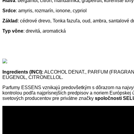
Hlava
: bergamot, citrón, mandarínka, grapefruit, korenisté tóny
Srdce
: amyris, rozmarín, ionone, cypriol
Základ
: cédrové drevo, Tonka fazuľa, oud, ambra, santalové d
Typ vône
: drevitá, aromatická
Ingredients
(INCI):
ALCOHOL DENAT., PARFUM (FRAGRANC
EUGENOL, CITRONELLOL.
Parfumy ESSENS vznikajú predovšetkým s dôrazom na najvyšši
kontrolou podľa najprísnejších predpisov a noriem Európskej 
svetových producentov pre privátne značky
spoločnosti SEL