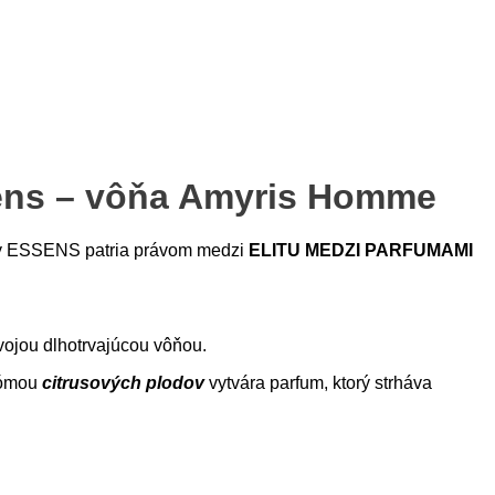
sens – vôňa Amyris Homme
my ESSENS patria právom medzi
ELITU MEDZI PARFUMAMI
jou dlhotrvajúcou vôňou.
rómou
citrusových plodov
vytvára parfum, ktorý strháva