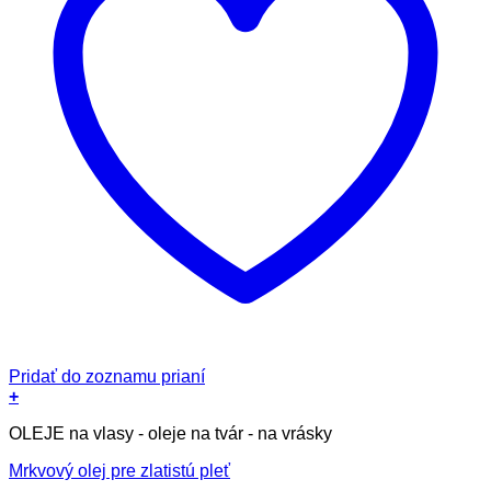
Pridať do zoznamu prianí
+
Tento
OLEJE na vlasy - oleje na tvár - na vrásky
produkt
má
Mrkvový olej pre zlatistú pleť
viacero