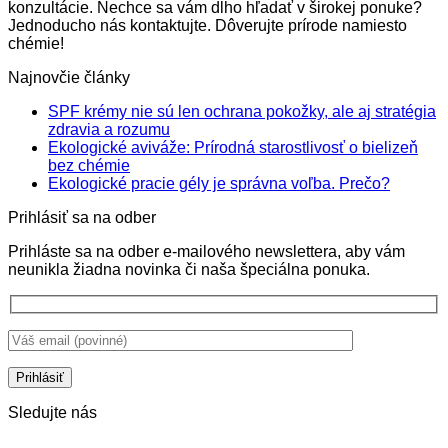
konzultácie. Nechce sa vám dlho hľadať v širokej ponuke?
Jednoducho nás kontaktujte. Dôverujte prírode namiesto
chémie!
Najnovčie články
SPF krémy nie sú len ochrana pokožky, ale aj stratégia
Žiadne
zdravia a rozumu
komentáre
Ekologické aviváže: Prírodná starostlivosť o bielizeň
na
Žiadne
bez chémie
SPF
komentáre
Žiadne
Ekologické pracie gély je správna voľba. Prečo?
na
krémy
komentá
Prihlásiť sa na odber
Ekologické
nie
na
aviváže:
sú
Ekologi
Prihláste sa na odber e-mailového newslettera, aby vám
Prírodná
len
pracie
neunikla žiadna novinka či naša špeciálna ponuka.
starostlivosť
ochrana
gély
o
pokožky,
je
bielizeň
ale
správna
bez
aj
voľba.
chémie
stratégia
Prečo?
zdravia
a
rozumu
Sledujte nás