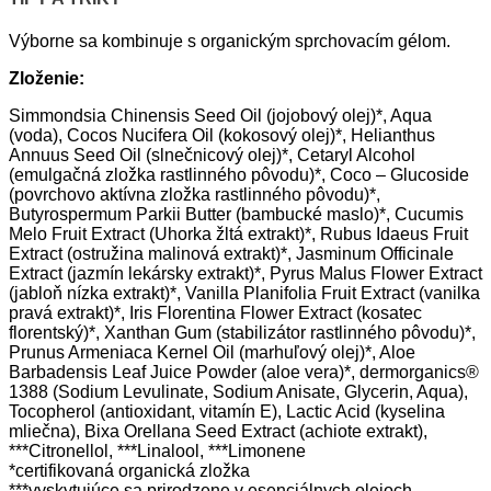
Výborne sa kombinuje s organickým sprchovacím gélom.
Zloženie:
Simmondsia Chinensis Seed Oil (jojobový olej)*, Aqua
(voda), Cocos Nucifera Oil (kokosový olej)*, Helianthus
Annuus Seed Oil (slnečnicový olej)*, Cetaryl Alcohol
(emulgačná zložka rastlinného pôvodu)*, Coco – Glucoside
(povrchovo aktívna zložka rastlinného pôvodu)*,
Butyrospermum Parkii Butter (bambucké maslo)*, Cucumis
Melo Fruit Extract (Uhorka žltá extrakt)*, Rubus Idaeus Fruit
Extract (ostružina malinová extrakt)*, Jasminum Officinale
Extract (jazmín lekársky extrakt)*, Pyrus Malus Flower Extract
(jabloň nízka extrakt)*, Vanilla Planifolia Fruit Extract (vanilka
pravá extrakt)*, Iris Florentina Flower Extract (kosatec
florentský)*, Xanthan Gum (stabilizátor rastlinného pôvodu)*,
Prunus Armeniaca Kernel Oil (marhuľový olej)*, Aloe
Barbadensis Leaf Juice Powder (aloe vera)*, dermorganics®
1388 (Sodium Levulinate, Sodium Anisate, Glycerin, Aqua),
Tocopherol (antioxidant, vitamín E), Lactic Acid (kyselina
mliečna), Bixa Orellana Seed Extract (achiote extrakt),
***Citronellol, ***Linalool, ***Limonene
*certifikovaná organická zložka
***vyskytujúce sa prirodzene v esenciálnych olejoch