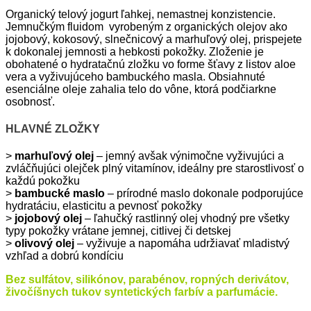
Organický telový jogurt ľahkej, nemastnej konzistencie.
Jemnučkým fluidom vyrobeným z organických olejov ako
jojobový, kokosový, slnečnicový a marhuľový olej, prispejete
k dokonalej jemnosti a hebkosti pokožky. Zloženie je
obohatené o hydratačnú zložku vo forme šťavy z listov aloe
vera a vyživujúceho bambuckého masla. Obsiahnuté
esenciálne oleje zahalia telo do vône, ktorá podčiarkne
osobnosť.
HLAVNÉ ZLOŽKY
>
marhuľový olej
– jemný avšak výnimočne vyživujúci a
zvláčňujúci olejček plný vitamínov, ideálny pre starostlivosť o
každú pokožku
>
bambucké maslo
– prírodné maslo dokonale podporujúce
hydratáciu, elasticitu a pevnosť pokožky
>
jojobový olej
– ľahučký rastlinný olej vhodný pre všetky
typy pokožky vrátane jemnej, citlivej či detskej
>
olivový olej
– vyživuje a napomáha udržiavať mladistvý
vzhľad a dobrú kondíciu
Bez sulfátov, silikónov, parabénov, ropných derivátov,
živočíšnych tukov syntetických farbív a parfumácie.