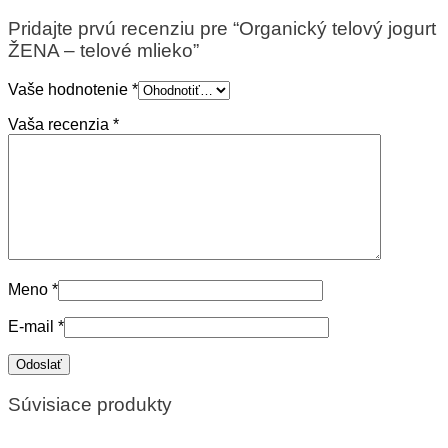
Pridajte prvú recenziu pre “Organický telový jogurt
ŽENA – telové mlieko”
Vaše hodnotenie
*
Vaša recenzia
*
Meno
*
E-mail
*
Súvisiace produkty