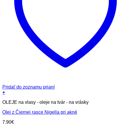
Pridať do zoznamu prianí
+
OLEJE na vlasy - oleje na tvár - na vrásky
Olej z Čiernej rasce Nigella pri akné
7.90
€