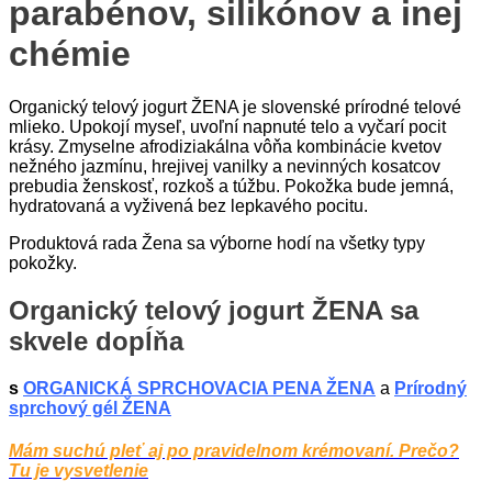
parabénov, silikónov a inej
chémie
Organický telový jogurt ŽENA je slovenské prírodné telové
mlieko. Upokojí myseľ, uvoľní napnuté telo a vyčarí pocit
krásy. Zmyselne afrodiziakálna vôňa kombinácie kvetov
nežného jazmínu, hrejivej vanilky a nevinných kosatcov
prebudia ženskosť, rozkoš a túžbu. Pokožka bude jemná,
hydratovaná a vyživená bez lepkavého pocitu.
Produktová rada Žena sa výborne hodí na všetky typy
pokožky.
Organický telový jogurt ŽENA sa
skvele dopĺňa
s
ORGANICKÁ SPRCHOVACIA PENA ŽENA
a
Prírodný
sprchový gél ŽENA
Mám suchú pleť aj po pravidelnom krémovaní. Prečo?
Tu je vysvetlenie