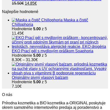
Pôvodná
Aktuálna
15.50
€
14.85
€
cena
cena
Najlepšie hodnotené
bola:
je:
15.50€.
14.85€.
Maska a čistič
Chillophoria
Hodnotenie
5.00
z 5
11.45
€
EKO Prací gél s mydlovým práškom Soaphoria
Hodnotenie
5.00
z 5
Price
8.30
€
–
31.30
€
range:
8.30€
through
31.30€
Originálny pivný vlasový balzam
Hodnotenie
5.00
z 5
7.10
€
O nás
Prírodna kozmetika a BIO kozmetika a-ORIGINAL poskytuje
okrem samotného internetového predaja aj poradenstvo a