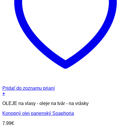
Pridať do zoznamu prianí
+
OLEJE na vlasy - oleje na tvár - na vrásky
Konopný olej panenský Soaphoria
7.99
€