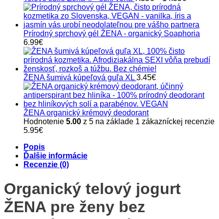
range:
7.55€
through
14.55€
Prírodný sprchový gél ŽENA - organický Soaphoria
6.99
€
ŽENA šumivá kúpeľová guľa XL
3.45
€
ŽENA organický krémový deodorant
Hodnotenie
5.00
z 5 na základe
1
zákazníckej recenzie
5.95
€
Popis
Ďalšie informácie
Recenzie (0)
Organický telový jogurt
ŽENA pre ženy bez