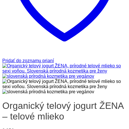
Pridať do zoznamu prianí
Organický telový jogurt ŽENA
– telové mlieko