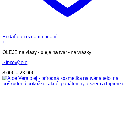
Pridať do zoznamu prianí
+
Tento
OLEJE na vlasy - oleje na tvár - na vrásky
produkt
má
Šípkový olej
viacero
variantov.
Price
8.00
€
–
23.90
€
Možnosti
range:
si
8.00€
môžete
through
vybrať
23.90€
na
stránke
produktu.