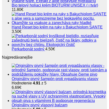
Bio telový holiaci krém BIOTURM UNISEX ( i tvár)
11.80
€
Hand Reset bio krém na ruky s Bakuchiolom SANTE
3.50
€
Perkarbonát sodný
4.50
€
Najpredávanejšie
Originálny pivný šampón proti vypadávaniu vlasov
Hodnotenie
4.91
z 5
6.69
€
Originálny pivný vlasový balzam