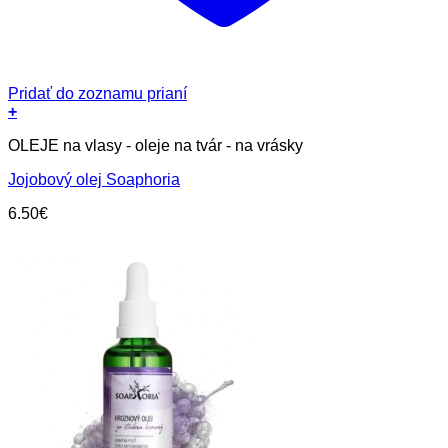
Pridať do zoznamu prianí
+
OLEJE na vlasy - oleje na tvár - na vrásky
Jojobový olej Soaphoria
6.50
€