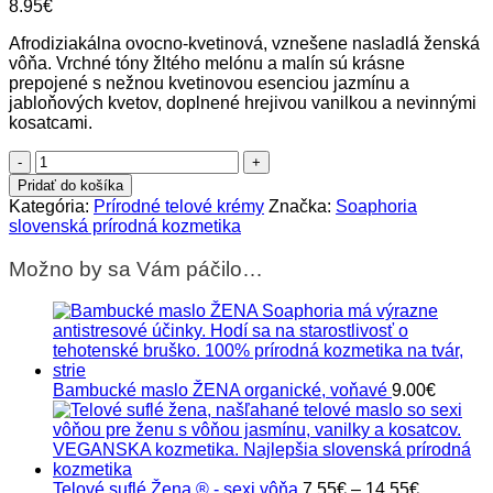
8.95
€
Afrodiziakálna ovocno-kvetinová, vznešene nasladlá ženská
vôňa. Vrchné tóny žltého melónu a malín sú krásne
prepojené s nežnou kvetinovou esenciou jazmínu a
jabloňových kvetov, doplnené hrejivou vanilkou a nevinnými
kosatcami.
množstvo
Organický
Pridať do košíka
telový
Kategória:
Prírodné telové krémy
Značka:
Soaphoria
jogurt
slovenská prírodná kozmetika
ŽENA
-
Možno by sa Vám páčilo…
telové
mlieko
Bambucké maslo ŽENA organické, voňavé
9.00
€
Price
Telové suflé Žena ® - sexi vôňa
7.55
€
–
14.55
€