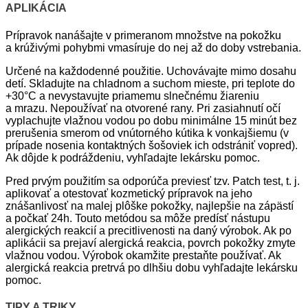
APLIKÁCIA
Prípravok nanášajte v primeranom množstve na pokožku
a krúživými pohybmi vmasíruje do nej až do doby vstrebania.
Určené na každodenné použitie. Uchovávajte mimo dosahu
detí. Skladujte na chladnom a suchom mieste, pri teplote do
+30°C a nevystavujte priamemu slnečnému žiareniu
a mrazu. Nepoužívať na otvorené rany. Pri zasiahnutí očí
vyplachujte vlažnou vodou po dobu minimálne 15 minút bez
prerušenia smerom od vnútorného kútika k vonkajšiemu (v
prípade nosenia kontaktných šošoviek ich odstrániť vopred).
Ak dôjde k podráždeniu, vyhľadajte lekársku pomoc.
Pred prvým použitím sa odporúča previesť tzv. Patch test, t. j.
aplikovať a otestovať kozmetický prípravok na jeho
znášanlivosť na malej plôške pokožky, najlepšie na zápästí
a počkať 24h. Touto metódou sa môže predísť nástupu
alergických reakcií a precitlivenosti na daný výrobok. Ak po
aplikácii sa prejaví alergická reakcia, povrch pokožky zmyte
vlažnou vodou. Výrobok okamžite prestaňte používať. Ak
alergická reakcia pretrvá po dlhšiu dobu vyhľadajte lekársku
pomoc.
TIPY A TRIKY