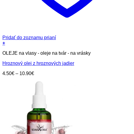
Pridať do zoznamu prianí
+
Tento
OLEJE na vlasy - oleje na tvár - na vrásky
produkt
má
Hroznový olej z hroznových jadier
viacero
variantov.
Price
4.50
€
–
10.90
€
Možnosti
range:
si
4.50€
môžete
through
vybrať
10.90€
na
stránke
produktu.