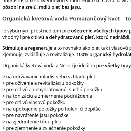
horkastosladkou kvetinovou vôňou. Pokožke navracia vitali
pôsobí na zrelú, mdlú pleť bez jasu.
Organická kvetová voda Pomarančový kvet – t
Je výborným prostriedkom pre
ošetrenie všetkých typov pl
vhodný i
pre citlivú a dehydratovanú pleť, ktorú nedrážd
Stimuluje a regeneruje
a to rovnako ako pleť tak i vlasov
Zjemňuje, zvláčňuje a revitalizuje.
100% organický hydrolát
Organická kvetová voda z Neroli je ideálna
pre všetky typy
> na udržiavanie mladistvého vzhľadu pleti
> pre oživenie a revitalizáciu pokožky
> pre citlivú a dehydratovanú, suchú pokožku
> na tonizáciu a zmiernenie podráždenia
> pre citlivú vlasovú pokožku
> na upokojenie pokožky po holení či depilácii
> pre navrátenie jasu pokožke
> na zjednotenie tónu pleti
> pre zjemnenie a zvláčnenie pokožky