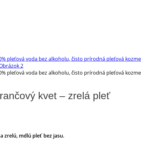
ančový kvet – zrelá pleť
 zrelú, mdlú pleť bez jasu.