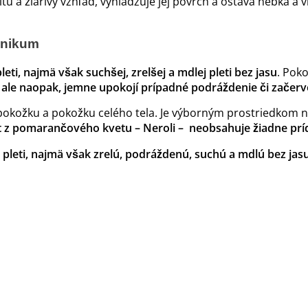
tu a žiarivý vzhľad, vyhladzuje jej povrch a ostáva hebká a
onikum
eti, najmä však suchšej, zrelšej a mdlej pleti bez jasu
. Pok
i, ale naopak, jemne upokojí prípadné podráždenie či začer
ú pokožku a pokožku celého tela. Je výborným prostriedkom 
 z pomarančového kvetu – Neroli – neobsahuje žiadne prída
 pleti, najmä však zrelú, podráždenú, suchú a mdlú bez jasu