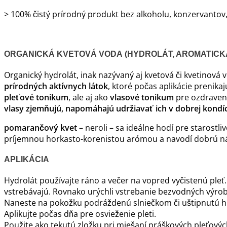
> 100% čistý prírodný produkt bez alkoholu, konzervantov,
ORGANICKÁ KVETOVÁ VODA
(HYDROLÁT, AROMATICK
Organický hydrolát, inak nazývaný aj kvetová či kvetinová
prírodných aktívnych látok
, ktoré počas aplikácie prenika
pleťové tonikum
, ale aj ako
vlasové tonikum
pre ozdraveni
vlasy zjemňujú, napomáhajú udržiavať ich v dobrej kondíci
pomarančový kvet
– neroli – sa ideálne hodí pre starostl
príjemnou horkasto-korenistou arómou a navodí dobrú n
APLIKÁCIA
Hydrolát používajte ráno a večer na vopred vyčistenú pleť
vstrebávajú. Rovnako urýchli vstrebanie bezvodných výrob
Naneste na pokožku podráždenú slniečkom či uštipnutú h
Aplikujte počas dňa pre osvieženie pleti.
Použite ako tekutú zložku pri miešaní práškových pleťových