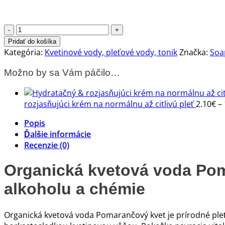
množstvo
Organická
Pridať do košíka
kvetová
Kategória:
Kvetinové vody, pleťové vody, tonik
Značka:
Soa
voda
Možno by sa Vám páčilo…
Pomarančový
kvet
-
rozjasňujúci krém na normálnu až citlivú pleť
2.10
€
–
zrelá
pleť
Popis
Ďalšie informácie
Recenzie (0)
Organická kvetová voda Pom
alkoholu a chémie
Organická kvetová voda Pomarančový kvet je prírodné pleť