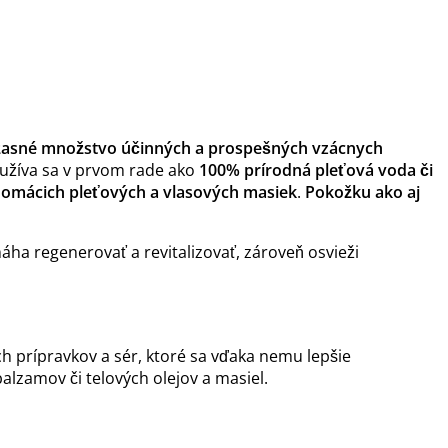
žasné množstvo účinných a prospešných vzácnych
Využíva sa v prvom rade ako
100% prírodná pleťová voda či
domácich pleťových a vlasových masiek
.
Pokožku ako aj
máha regenerovať a revitalizovať, zároveň osvieži
ch prípravkov a sér, ktoré sa vďaka nemu lepšie
lzamov či telových olejov a masiel.
.