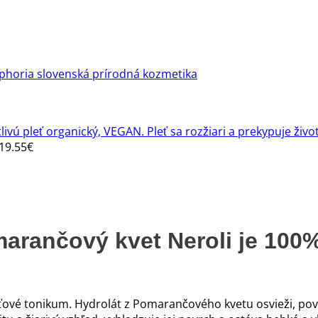
phoria slovenská prírodná kozmetika
Price
19.55
€
range:
2.10€
through
19.55€
arančový kvet Neroli je 100%
ové tonikum. Hydrolát z Pomarančového kvetu osvieži, povz