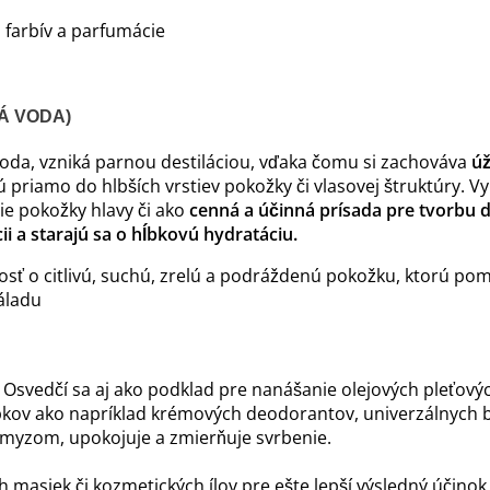
 farbív a parfumácie
Á VODA)
 voda, vzniká parnou destiláciou, vďaka čomu si zachováva
ú
jú priamo do hlbších vrstiev pokožky či vlasovej štruktúry. 
e pokožky hlavy či ako
cenná a účinná prísada pre tvorbu 
i a starajú sa o hĺbkovú hydratáciu.
ivosť o citlivú, suchú, zrelú a podráždenú pokožku, ktorú po
áladu
. Osvedčí sa aj ako podklad pre nanášanie olejových pleťový
kov ako napríklad krémových deodorantov, univerzálnych ba
myzom, upokojuje a zmierňuje svrbenie.
 masiek či kozmetických ílov pre ešte lepší výsledný účinok