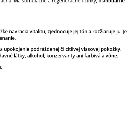
 vláčna. Má stimulačné a regeneračné účinky,
blahodarne
ožke
navracia vitalitu, zjednocuje jej tón a rozžiaruje ju
. Je
venanie
.
na
upokojenie podráždenej či citlivej vlasovej pokožky
.
vné látky, alkohol, konzervanty ani farbivá a vône.
.