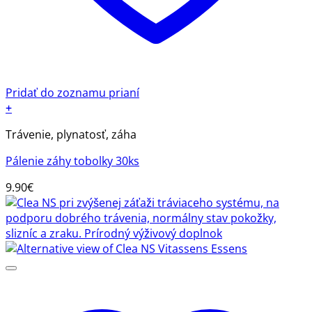
Pridať do zoznamu prianí
+
Trávenie, plynatosť, záha
Pálenie záhy tobolky 30ks
9.90
€