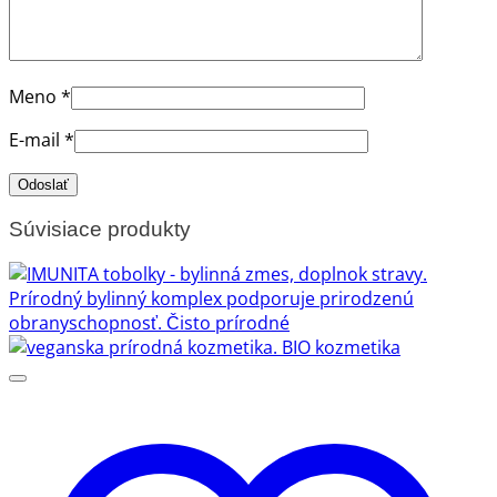
Meno
*
E-mail
*
Súvisiace produkty