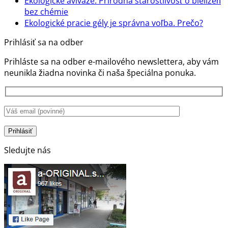
komentáre
Ekologické aviváže: Prírodná starostlivosť o bielizeň
na
Žiadne
bez chémie
SPF
komentáre
Žiadn
Ekologické pracie gély je správna voľba. Prečo?
na
krémy
komen
Prihlásiť sa na odber
Ekologické
nie
na
aviváže:
sú
Ekolog
Prihláste sa na odber e-mailového newslettera, aby vám
Prírodná
len
pracie
neunikla žiadna novinka či naša špeciálna ponuka.
starostlivosť
ochrana
gély
o
pokožky,
je
bielizeň
ale
správ
bez
aj
voľba.
chémie
stratégia
Prečo?
zdravia
a
Sledujte nás
rozumu