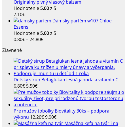
Originálny pivný vlasový balzam
Hodnotenie
5.00
z 5
7.10
€
Dámsky parfém w107 Chloe
Essens
Hodnotenie
5.00
z 5
Price
0.80
€
–
24.80
€
range:
Zľavnené
0.80€
through
24.80€
Detský sirup Betaglukan lesná jahoda a vitamín C
Pôvodná
Aktuálna
6.80
€
5.50
€
cena
cena
bola:
je:
6.80€.
5.50€.
Pre mužov tobolky Biovitality 30ks – podpora
Pôvodná
Aktuálna
výkonu
12.20
€
9.90
€
cena
cena
Masážna kefa na tvár i na