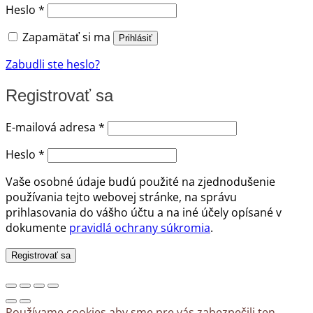
Povinné
Heslo
*
Zapamätať si ma
Prihlásiť
Zabudli ste heslo?
Registrovať sa
Povinné
E-mailová adresa
*
Povinné
Heslo
*
Vaše osobné údaje budú použité na zjednodušenie
používania tejto webovej stránke, na správu
prihlasovania do vášho účtu a na iné účely opísané v
dokumente
pravidlá ochrany súkromia
.
Registrovať sa
Používame cookies aby sme pre vás zabezpečili ten