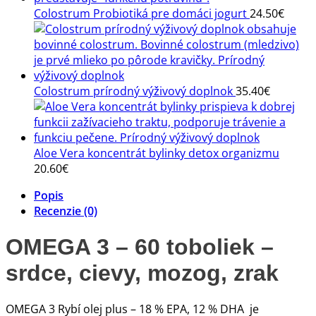
vitalita
Colostrum Probiotiká pre domáci jogurt
24.50
€
Colostrum prírodný výživový doplnok
35.40
€
Aloe Vera koncentrát bylinky detox organizmu
20.60
€
Popis
Recenzie (0)
OMEGA 3 – 60 toboliek –
srdce, cievy, mozog, zrak
OMEGA 3 Rybí olej plus – 18 % EPA, 12 % DHA je