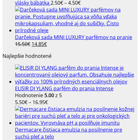
bola:
je:
Price
vlásky bábätka
2.50
€
–
4.50
€
12.20€.
9.90€.
range:
2.50€
through
4.50€
Darčeková sada MINI LUXURY parfémov na pranie
Pôvodná
Aktuálna
15.50
€
14.85
€
cena
cena
Najlepšie hodnotené
bola:
je:
15.50€.
14.85€.
ELISIR DI YLANG parfém do prania Intense
Hodnotenie
5.00
z 5
Price
5.50
€
–
16.95
€
range:
5.50€
through
16.95€
Dermacare čistiaca emulzia na posilnenie pre
suchú pleť a telo