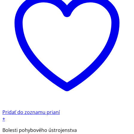
Pridať do zoznamu prianí
+
Tento
Bolesti pohybového ústrojenstva
produkt