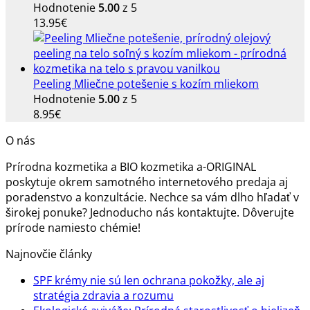
Hodnotenie
5.00
z 5
13.95
€
Peeling Mliečne potešenie s kozím mliekom
Hodnotenie
5.00
z 5
8.95
€
O nás
Prírodna kozmetika a BIO kozmetika a-ORIGINAL
poskytuje okrem samotného internetového predaja aj
poradenstvo a konzultácie. Nechce sa vám dlho hľadať v
širokej ponuke? Jednoducho nás kontaktujte. Dôverujte
prírode namiesto chémie!
Najnovčie články
SPF krémy nie sú len ochrana pokožky, ale aj
Žiadne
stratégia zdravia a rozumu