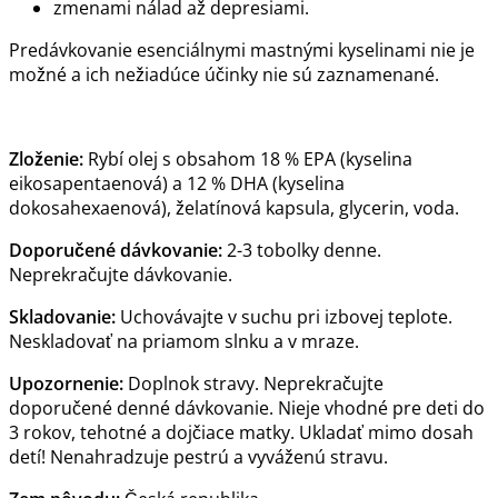
zmenami nálad až depresiami.
Predávkovanie esenciálnymi mastnými kyselinami nie je
možné a ich nežiadúce účinky nie sú zaznamenané.
Zloženie:
Rybí olej s obsahom 18 % EPA (kyselina
eikosapentaenová) a 12 % DHA (kyselina
dokosahexaenová), želatínová kapsula, glycerin, voda.
Doporučené dávkovanie:
2-3 tobolky denne.
Neprekračujte dávkovanie.
Skladovanie:
Uchovávajte v suchu pri izbovej teplote.
Neskladovať na priamom slnku a v mraze.
Upozornenie:
Doplnok stravy. Neprekračujte
doporučené denné dávkovanie. Nieje vhodné pre deti do
3 rokov, tehotné a dojčiace matky. Ukladať mimo dosah
detí! Nenahradzuje pestrú a vyváženú stravu.