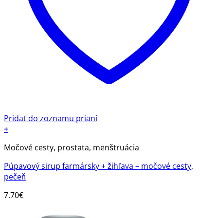
Pridať do zoznamu prianí
+
Močové cesty, prostata, menštruácia
Púpavový sirup farmársky + žihľava – močové cesty,
pečeň​
7.70
€