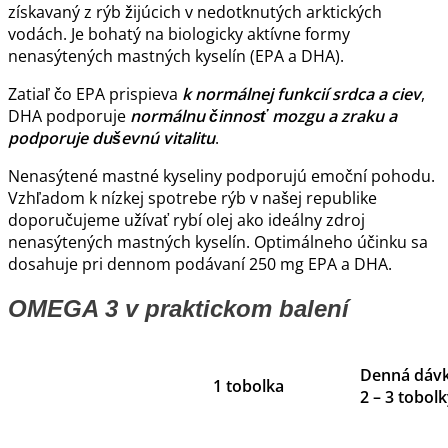
získavaný z rýb žijúcich v nedotknutých arktických
vodách. Je bohatý na biologicky aktívne formy
nenasýtených mastných kyselín (EPA a DHA).
Zatiaľ čo EPA prispieva
k normálnej funkcií srdca a ciev
,
DHA podporuje
normálnu činnosť mozgu a zraku a
podporuje duševnú vitalitu
.
Nenasýtené mastné kyseliny podporujú emoční pohodu.
Vzhľadom k nízkej spotrebe rýb v našej republike
doporučujeme užívať rybí olej ako ideálny zdroj
nenasýtených mastných kyselín. Optimálneho účinku sa
dosahuje pri dennom podávaní 250 mg EPA a DHA.
OMEGA 3 v praktickom balení
Denná dáv
1 tobolka
2 – 3 tobol