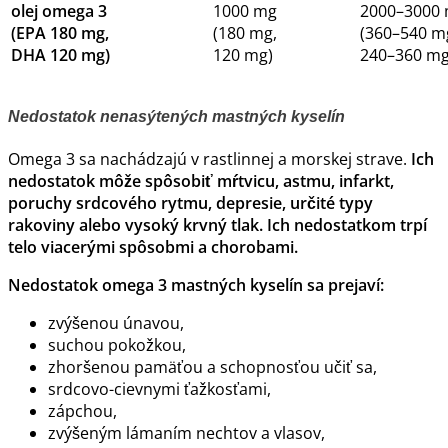
olej omega 3
1000 mg
2000–3000
(EPA 180 mg,
(180 mg,
(360–540 m
DHA 120 mg)
120 mg)
240–360 mg
Nedostatok nenasýtených mastných kyselín
Omega 3 sa nachádzajú v rastlinnej a morskej strave.
Ich
nedostatok môže spôsobiť mŕtvicu, astmu,
infarkt
,
poruchy srdcového rytmu, depresie, určité typy
rakoviny alebo
vysoký krvný tlak
. Ich nedostatkom trpí
telo viacerými spôsobmi a chorobami.
Nedostatok omega 3 mastných kyselín sa prejaví:
zvýšenou únavou,
suchou pokožkou,
zhoršenou pamäťou a schopnosťou učiť sa,
srdcovo-cievnymi ťažkosťami,
zápchou,
zvýšeným lámaním nechtov a vlasov,