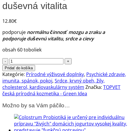
duševná vitalita
12.80
€
podporuje
normálnu činnosť mozgu a zraku a
podporuje duševnú vitalitu, srdce a cievy
obsah 60 toboliek
množstvo
OMEGA
Pridať do košíka
3
Kategórie:
Prírodné výživové doplnky
,
Psychické zdravie,
100mg
imunita, spánok, pokoj
,
Srdce, krvný obeh, žily,
60
cholesterol, kardiovaskulárny systém
Značka:
TOPVET
toboliek
česká prírodná kozmetika - Green Idea
-
Možno by sa Vám páčilo…
srdce,
mozog,
zrak,
duševná