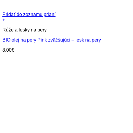
Pridať do zoznamu prianí
+
Rúže a lesky na pery
BIO olej na pery Pink zväčšujúci – lesk na pery
8.00
€