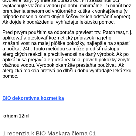
otvorené rany. Vyhnite sa oblasti očí. Pri zasiahnutí očí
vyplachujte vlažnou vodou po dobu minimálne 15 minút bez
prerušenia smerom od vnútorného kútika k vonkajšiemu (v
prípade nosenia kontaktných šošoviek ich odstrániť vopred).
Ak dôjde k podráždeniu, vyhľadajte lekársku pomoc.
Pred prvým použitím sa odporúča previesť tzv. Patch test, t. j.
aplikovať a otestovať kozmetický prípravok na jeho
znášanlivosť na malej plôške pokožky, najlepšie na zápästí
a počkať 24h. Touto metódou sa môže predísť nástupu
alergických reakcií a precitlivenosti na daný výrobok. Ak po
aplikácii sa prejaví alergická reakcia, povrch pokožky zmyte
vlažnou vodou. Výrobok okamžite prestaňte používať. Ak
alergická reakcia pretrvá po dlhšiu dobu vyhľadajte lekársku
pomoc.
BIO dekorativna kozmetika
objem
12ml
1 recenzia k
BIO Maskara čierna 01