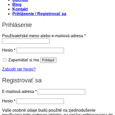
Blog
Kontakt
Prihlásenie / Registrovať sa
Prihlásenie
Povinné
Používateľské meno alebo e-mailová adresa
*
Povinné
Heslo
*
Zapamätať si ma
Prihlásiť
Zabudli ste heslo?
Registrovať sa
Povinné
E-mailová adresa
*
Povinné
Heslo
*
Vaše osobné údaje budú použité na zjednodušenie
používania tejto webovej stránke, na správu prihlasovania do