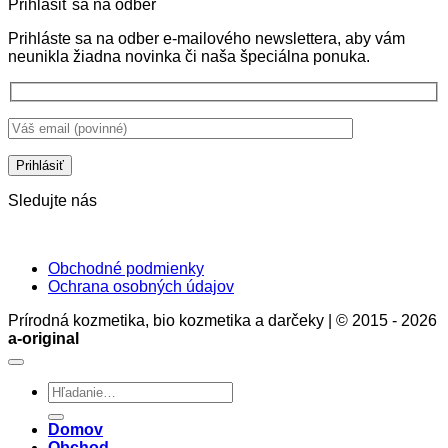
Prihlásiť sa na odber
Ekologické
nie
na
aviváže:
sú
Ekologi
Prihláste sa na odber e-mailového newslettera, aby vám
Prírodná
len
pracie
neunikla žiadna novinka či naša špeciálna ponuka.
starostlivosť
ochrana
gély
o
pokožky,
je
bielizeň
ale
správna
bez
aj
voľba.
chémie
stratégia
Prečo?
zdravia
a
rozumu
Sledujte nás
Obchodné podmienky
Ochrana osobných údajov
Prírodná kozmetika, bio kozmetika a darčeky | © 2015 - 2026
a-original
Hľadať:
Domov
Obchod