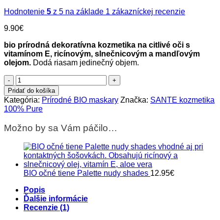
Hodnotenie
5
z 5 na základe
1
zákazníckej recenzie
9.90
€
bio prírodná dekoratívna kozmetika na citlivé oči
s
vitamínom E, ricínovým, slnečnicovým a mandľovým
olejom.
Dodá riasam jedinečný objem.
množstvo
BIO
Pridať do košíka
Maskara
Kategória:
Prírodné BIO maskary
Značka:
SANTE kozmetika
čierna
100% Pure
01
Mademoiselle
Možno by sa Vám páčilo…
Sensitive
BIO očné tiene Palette nudy shades
12.95
€
Popis
Ďalšie informácie
Recenzie (1)