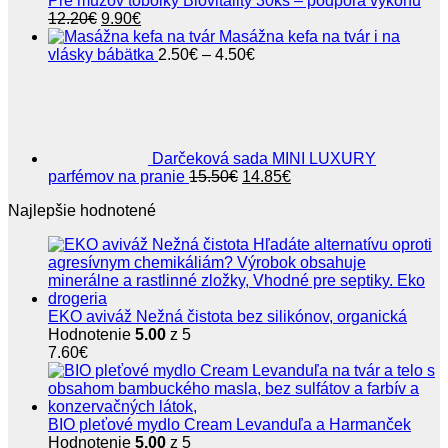
Pre mužov tobolky Biovitality 30ks – podpora výkonu
Pôvodná
Aktuálna
12.20
€
9.90
€
cena
cena
Masážna kefa na tvár i na
bola:
je:
Price
vlásky bábätka
2.50
€
–
4.50
€
12.20€.
9.90€.
range:
2.50€
through
4.50€
Darčeková sada MINI LUXURY
Pôvodná
Aktuálna
parfémov na pranie
15.50
€
14.85
€
cena
cena
Najlepšie hodnotené
bola:
je:
15.50€.
14.85€.
EKO aviváž Nežná čistota bez silikónov, organická
Hodnotenie
5.00
z 5
7.60
€
BIO pleťové mydlo Cream Levanduľa a Harmanček
Hodnotenie
5.00
z 5