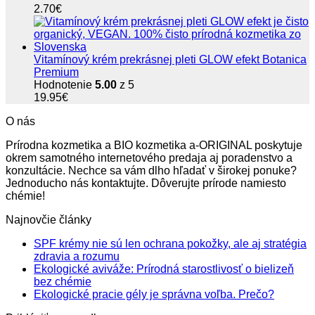
2.70
€
Vitamínový krém prekrásnej pleti GLOW efekt Botanica
Premium
Hodnotenie
5.00
z 5
19.95
€
O nás
Prírodna kozmetika a BIO kozmetika a-ORIGINAL poskytuje
okrem samotného internetového predaja aj poradenstvo a
konzultácie. Nechce sa vám dlho hľadať v širokej ponuke?
Jednoducho nás kontaktujte. Dôverujte prírode namiesto
chémie!
Najnovčie články
SPF krémy nie sú len ochrana pokožky, ale aj stratégia
Žiadne
zdravia a rozumu
komentáre
Ekologické aviváže: Prírodná starostlivosť o bielizeň
na
Žiadne
bez chémie
SPF
komentáre
Žiadne
Ekologické pracie gély je správna voľba. Prečo?
na
krémy
komentá