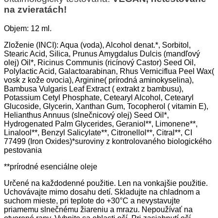
na zvieratách!
Objem: 12 ml.
Zloženie (INCI): Aqua (voda), Alcohol denat.*, Sorbitol,
Stearic Acid, Silica, Prunus Amygdalus Dulcis (mandľový
olej) Oil*, Ricinus Communis (ricínový Castor) Seed Oil,
Polylactic Acid, Galactoarabinan, Rhus Verniciflua Peel Wax(
vosk z kože ovocia), Arginine( prírodná aminokyselina),
Bambusa Vulgaris Leaf Extract ( extrakt z bambusu),
Potassium Cetyl Phosphate, Cetearyl Alcohol, Cetearyl
Glucoside, Glycerin, Xanthan Gum, Tocopherol ( vitamin E),
Helianthus Annuus (slnečnicový olej) Seed Oil*,
Hydrogenated Palm Glycerides, Geraniol**, Limonene**,
Linalool**, Benzyl Salicylate**, Citronellol**, Citral**, CI
77499 (Iron Oxides)*suroviny z kontrolovaného biologického
pestovania
**prírodné esenciálne oleje
Určené na každodenné použitie. Len na vonkajšie použitie.
Uchovávajte mimo dosahu detí. Skladujte na chladnom a
suchom mieste, pri teplote do +30°C a nevystavujte
priamemu slnečnému žiareniu a mrazu. Nepoužívať na