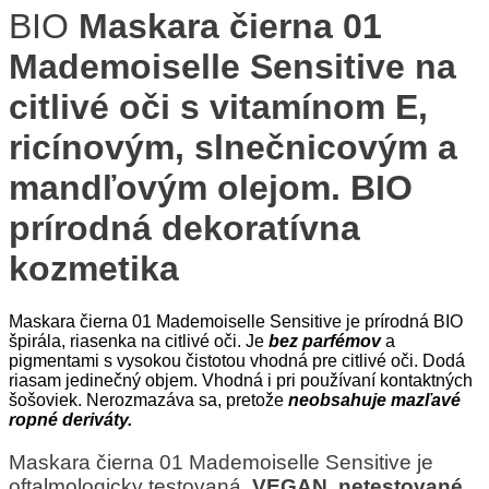
BIO
Maskara čierna 01
Mademoiselle Sensitive na
citlivé oči s vitamínom E,
ricínovým, slnečnicovým a
mandľovým olejom. BIO
prírodná dekoratívna
kozmetika
Maskara čierna 01 Mademoiselle Sensitive je prírodná BIO
špirála, riasenka na citlivé oči. Je
bez parfémov
a
pigmentami s vysokou čistotou vhodná pre citlivé oči. Dodá
riasam jedinečný objem. Vhodná i pri používaní kontaktných
šošoviek. Nerozmazáva sa, pretože
neobsahuje mazľavé
ropné deriváty.
Maskara čierna 01 Mademoiselle Sensitive je
oftalmologicky testovaná.
VEGAN, netestované