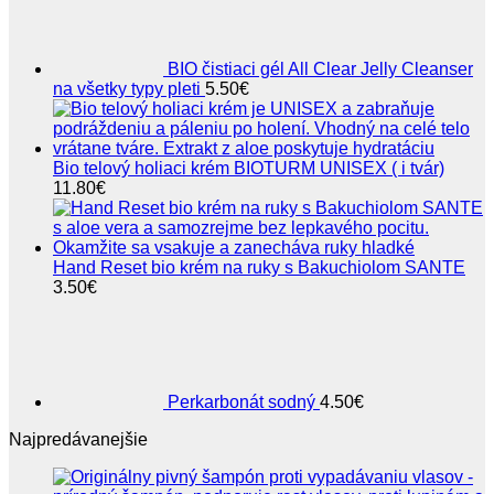
BIO čistiaci gél All Clear Jelly Cleanser
na všetky typy pleti
5.50
€
Bio telový holiaci krém BIOTURM UNISEX ( i tvár)
11.80
€
Hand Reset bio krém na ruky s Bakuchiolom SANTE
3.50
€
Perkarbonát sodný
4.50
€
Najpredávanejšie