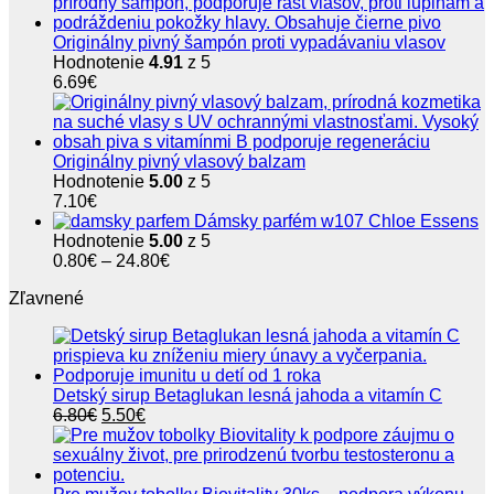
Originálny pivný šampón proti vypadávaniu vlasov
Hodnotenie
4.91
z 5
6.69
€
Originálny pivný vlasový balzam
Hodnotenie
5.00
z 5
7.10
€
Dámsky parfém w107 Chloe Essens
Hodnotenie
5.00
z 5
Price
0.80
€
–
24.80
€
range:
Zľavnené
0.80€
through
24.80€
Detský sirup Betaglukan lesná jahoda a vitamín C
Pôvodná
Aktuálna
6.80
€
5.50
€
cena
cena
bola:
je:
6.80€.
5.50€.