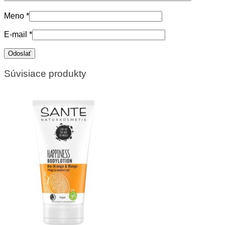
Meno
*
E-mail
*
Súvisiace produkty