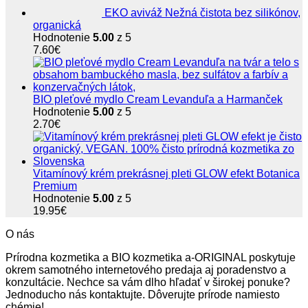
EKO aviváž Nežná čistota bez silikónov,
organická
Hodnotenie
5.00
z 5
7.60
€
BIO pleťové mydlo Cream Levanduľa a Harmanček
Hodnotenie
5.00
z 5
2.70
€
Vitamínový krém prekrásnej pleti GLOW efekt Botanica
Premium
Hodnotenie
5.00
z 5
19.95
€
O nás
Prírodna kozmetika a BIO kozmetika a-ORIGINAL poskytuje
okrem samotného internetového predaja aj poradenstvo a
konzultácie. Nechce sa vám dlho hľadať v širokej ponuke?
Jednoducho nás kontaktujte. Dôverujte prírode namiesto
chémie!