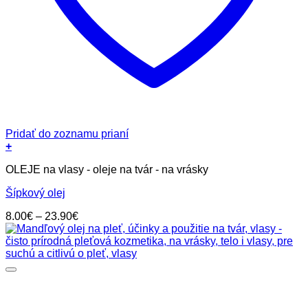
Pridať do zoznamu prianí
+
Tento
OLEJE na vlasy - oleje na tvár - na vrásky
produkt
má
Šípkový olej
viacero
variantov.
Price
8.00
€
–
23.90
€
Možnosti
range:
si
8.00€
môžete
through
vybrať
23.90€
na
stránke
produktu.