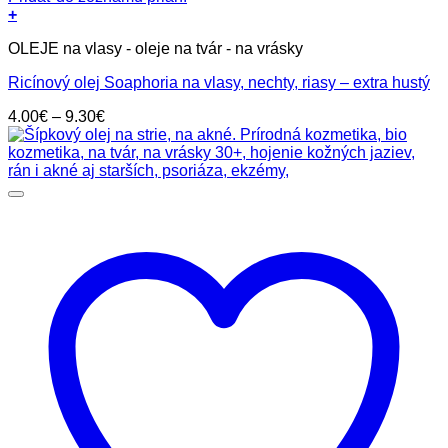
+
Tento
OLEJE na vlasy - oleje na tvár - na vrásky
produkt
má
Ricínový olej Soaphoria na vlasy, nechty, riasy – extra hustý
viacero
variantov.
Price
4.00
€
–
9.30
€
Možnosti
range:
si
4.00€
môžete
through
vybrať
9.30€
na
stránke
produktu.