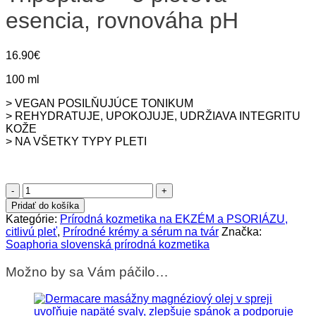
esencia, rovnováha pH
16.90
€
100 ml
> VEGAN POSILŇUJÚCE TONIKUM
> REHYDRATUJE, UPOKOJUJE, UDRŽIAVA INTEGRITU
KOŽE
> NA VŠETKY TYPY PLETI
množstvo
Dermacare
Pridať do košíka
posilňujúca
Kategórie:
Prírodná kozmetika na EKZÉM a PSORIÁZU,
Tripeptide
citlivú pleť
,
Prírodné krémy a sérum na tvár
Značka:
-
Soaphoria slovenská prírodná kozmetika
5
pleťová
Možno by sa Vám páčilo…
esencia,
rovnováha
pH