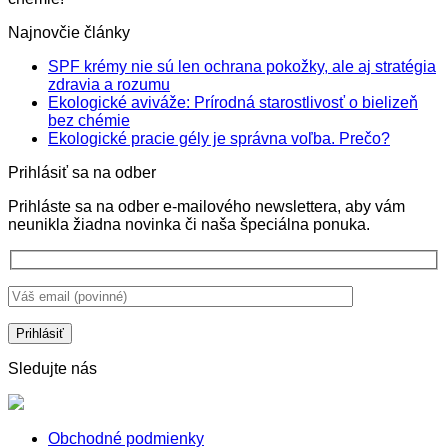
Najnovčie články
SPF krémy nie sú len ochrana pokožky, ale aj stratégia
Žiadne
zdravia a rozumu
komentáre
Ekologické aviváže: Prírodná starostlivosť o bielizeň
na
Žiadne
bez chémie
SPF
komentáre
Žiadne
Ekologické pracie gély je správna voľba. Prečo?
na
krémy
komentá
Prihlásiť sa na odber
Ekologické
nie
na
aviváže:
sú
Ekologi
Prihláste sa na odber e-mailového newslettera, aby vám
Prírodná
len
pracie
neunikla žiadna novinka či naša špeciálna ponuka.
starostlivosť
ochrana
gély
o
pokožky,
je
bielizeň
ale
správna
bez
aj
voľba.
chémie
stratégia
Prečo?
zdravia
a
rozumu
Sledujte nás
Obchodné podmienky