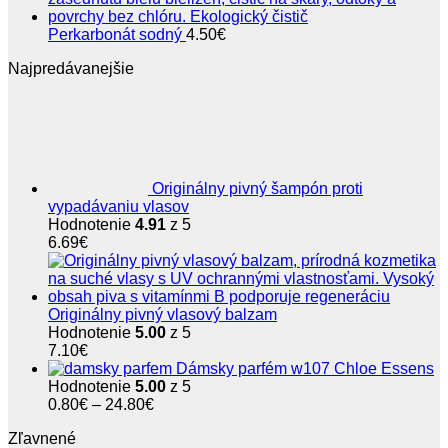
Perkarbonát sodný
4.50
€
Najpredávanejšie
Originálny pivný šampón proti
vypadávaniu vlasov
Hodnotenie
4.91
z 5
6.69
€
Originálny pivný vlasový balzam
Hodnotenie
5.00
z 5
7.10
€
Dámsky parfém w107 Chloe Essens
Hodnotenie
5.00
z 5
Price
0.80
€
–
24.80
€
range:
Zľavnené
0.80€