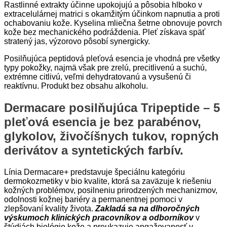
Rastlinné extrakty účinne upokojujú a pôsobia hlboko v
extracelulárnej matrici s okamžitým účinkom napnutia a proti
ochabovaniu kože. Kyselina mliečna šetrne obnovuje povrch
kože bez mechanického podráždenia. Pleť získava späť
stratený jas, výzorovo pôsobí synergicky.
Posilňujúca peptidová pleťová esencia je vhodná pre všetky
typy pokožky, najmä však pre zrelú, precitlivenú a suchú,
extrémne citlivú, veľmi dehydratovanú a vysušenú či
reaktívnu. Produkt bez obsahu alkoholu.
Dermacare posilňujúca Tripeptide – 5
pleťová esencia je bez parabénov,
glykolov, živočíšnych tukov, ropných
derivátov a syntetických farbív.
Línia Dermacare+ predstavuje špeciálnu kategóriu
dermokozmetiky v bio kvalite, ktorá sa zaväzuje k riešeniu
kožných problémov, posilneniu prirodzených mechanizmov,
odolnosti kožnej bariéry a permanentnej pomoci v
zlepšovaní kvality života.
Zakladá sa na dlhoročných
výskumoch klinických pracovníkov a odborníkov
v
štúdiách biológie kože a preukazuje angažovanosť v