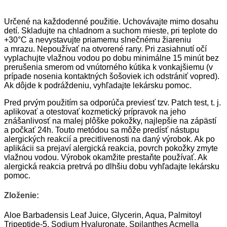
Určené na každodenné použitie. Uchovávajte mimo dosahu
detí. Skladujte na chladnom a suchom mieste, pri teplote do
+30°C a nevystavujte priamemu slnečnému žiareniu
a mrazu. Nepoužívať na otvorené rany. Pri zasiahnutí očí
vyplachujte vlažnou vodou po dobu minimálne 15 minút bez
prerušenia smerom od vnútorného kútika k vonkajšiemu (v
prípade nosenia kontaktných šošoviek ich odstrániť vopred).
Ak dôjde k podráždeniu, vyhľadajte lekársku pomoc.
Pred prvým použitím sa odporúča previesť tzv. Patch test, t. j.
aplikovať a otestovať kozmetický prípravok na jeho
znášanlivosť na malej plôške pokožky, najlepšie na zápästí
a počkať 24h. Touto metódou sa môže predísť nástupu
alergických reakcií a precitlivenosti na daný výrobok. Ak po
aplikácii sa prejaví alergická reakcia, povrch pokožky zmyte
vlažnou vodou. Výrobok okamžite prestaňte používať. Ak
alergická reakcia pretrvá po dlhšiu dobu vyhľadajte lekársku
pomoc.
Zloženie:
Aloe Barbadensis Leaf Juice, Glycerin, Aqua, Palmitoyl
Tripeptide-5, Sodium Hyaluronate, Spilanthes Acmella