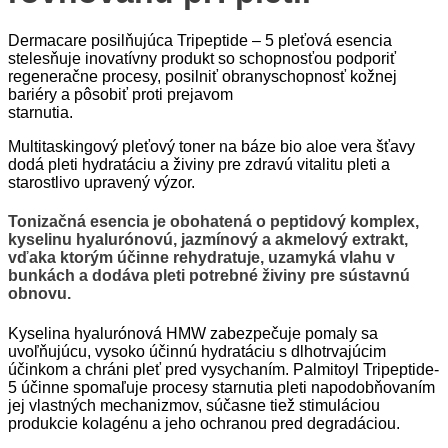
Dermacare posilňujúca Tripeptide – 5 pleťová esencia
stelesňuje inovatívny produkt so schopnosťou podporiť
regeneračne procesy, posilniť obranyschopnosť kožnej
bariéry a pôsobiť proti prejavom
starnutia.
Multitaskingový pleťový toner na báze bio aloe vera šťavy
dodá pleti hydratáciu a živiny pre zdravú vitalitu pleti a
starostlivo upravený výzor.
Tonizačná esencia je obohatená o peptidový komplex,
kyselinu hyalurónovú, jazmínový a akmelový extrakt,
vďaka ktorým účinne rehydratuje, uzamyká vlahu v
bunkách a dodáva pleti potrebné živiny pre sústavnú
obnovu.
Kyselina hyalurónová HMW zabezpečuje pomaly sa
uvoľňujúcu, vysoko účinnú hydratáciu s dlhotrvajúcim
účinkom a chráni pleť pred vysychaním. Palmitoyl Tripeptide-
5 účinne spomaľuje procesy starnutia pleti napodobňovaním
jej vlastných mechanizmov, súčasne tiež stimuláciou
produkcie kolagénu a jeho ochranou pred degradáciou.