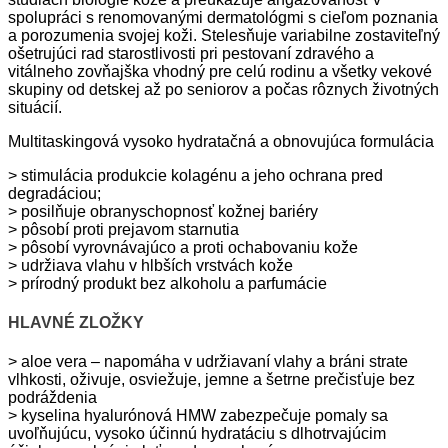
spolupráci s renomovanými dermatológmi s cieľom poznania
a porozumenia svojej koži. Stelesňuje variabilne zostaviteľný
ošetrujúci rad starostlivosti pri pestovaní zdravého a
vitálneho zovňajška vhodný pre celú rodinu a všetky vekové
skupiny od detskej až po seniorov a počas rôznych životných
situácií.
Multitaskingová vysoko hydratačná a obnovujúca formulácia
> stimulácia produkcie kolagénu a jeho ochrana pred
degradáciou;
> posilňuje obranyschopnosť kožnej bariéry
> pôsobí proti prejavom starnutia
> pôsobí vyrovnávajúco a proti ochabovaniu kože
> udržiava vlahu v hlbších vrstvách kože
> prírodný produkt bez alkoholu a parfumácie
HLAVNÉ ZLOŽKY
> aloe vera – napomáha v udržiavaní vlahy a bráni strate
vlhkosti, oživuje, osviežuje, jemne a šetrne prečisťuje bez
podráždenia
> kyselina hyalurónová HMW zabezpečuje pomaly sa
uvoľňujúcu, vysoko účinnú hydratáciu s dlhotrvajúcim