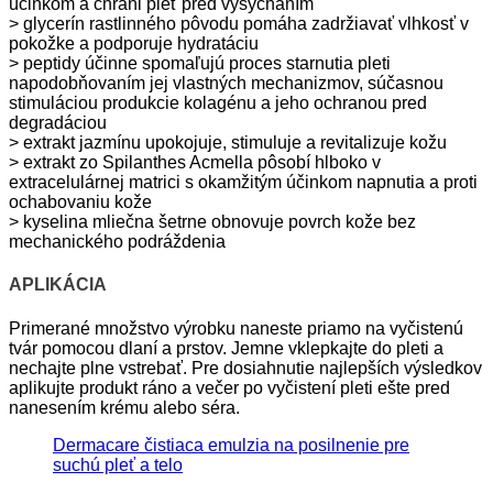
účinkom a chráni pleť pred vysychaním
> glycerín rastlinného pôvodu pomáha zadržiavať vlhkosť v
pokožke a podporuje hydratáciu
> peptidy účinne spomaľujú proces starnutia pleti
napodobňovaním jej vlastných mechanizmov, súčasnou
stimuláciou produkcie kolagénu a jeho ochranou pred
degradáciou
> extrakt jazmínu upokojuje, stimuluje a revitalizuje kožu
> extrakt zo Spilanthes Acmella pôsobí hlboko v
extracelulárnej matrici s okamžitým účinkom napnutia a proti
ochabovaniu kože
> kyselina mliečna šetrne obnovuje povrch kože bez
mechanického podráždenia
APLIKÁCIA
Primerané množstvo výrobku naneste priamo na vyčistenú
tvár pomocou dlaní a prstov. Jemne vklepkajte do pleti a
nechajte plne vstrebať. Pre dosiahnutie najlepších výsledkov
aplikujte produkt ráno a večer po vyčistení pleti ešte pred
nanesením krému alebo séra.
Dermacare čistiaca emulzia na posilnenie pre
suchú pleť a telo