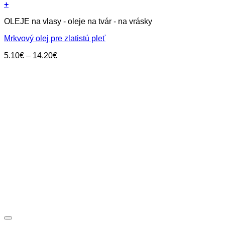
+
Tento
OLEJE na vlasy - oleje na tvár - na vrásky
produkt
má
Mrkvový olej pre zlatistú pleť
viacero
variantov.
Price
5.10
€
–
14.20
€
Možnosti
range:
si
5.10€
môžete
through
vybrať
14.20€
na
stránke
produktu.