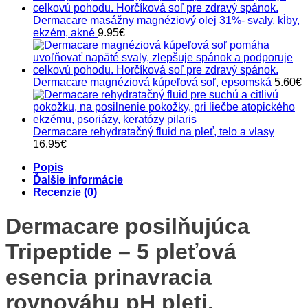
Dermacare masážny magnéziový olej 31%- svaly, kĺby,
ekzém, akné
9.95
€
Dermacare magnéziová kúpeľová soľ, epsomská
5.60
€
Dermacare rehydratačný fluid na pleť, telo a vlasy
16.95
€
Popis
Ďalšie informácie
Recenzie (0)
Dermacare posilňujúca
Tripeptide – 5 pleťová
esencia prinavracia
rovnováhu pH pleti.