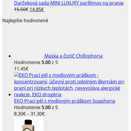
Darčeková sada MINI LUXURY parfémov na pranie
Pôvodná
Aktuálna
15.50
€
14.85
€
cena
cena
Najlepšie hodnotené
bola:
je:
15.50€.
14.85€.
Maska a čistič Chillophoria
Hodnotenie
5.00
z 5
11.45
€
EKO Prací gél s mydlovým práškom Soaphoria
Hodnotenie
5.00
z 5
Price
8.30
€
–
31.30
€
range:
8.30€