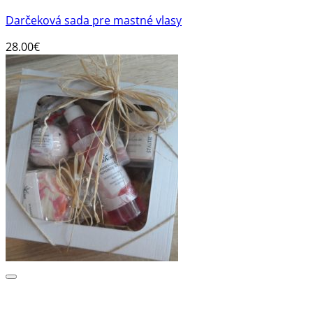
Darčeková sada pre mastné vlasy
28.00
€