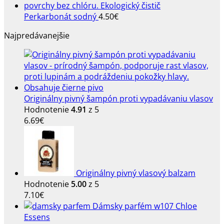
Perkarbonát sodný
4.50
€
Najpredávanejšie
Originálny pivný šampón proti vypadávaniu vlasov
Hodnotenie
4.91
z 5
6.69
€
Originálny pivný vlasový balzam
Hodnotenie
5.00
z 5
7.10
€
Dámsky parfém w107 Chloe
Essens