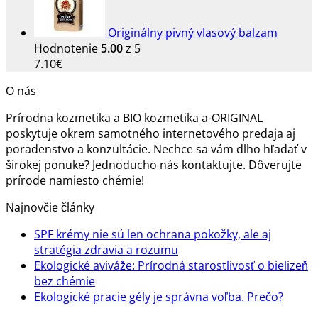
through
31.30€
Originálny pivný vlasový balzam
Hodnotenie
5.00
z 5
7.10
€
O nás
Prírodna kozmetika a BIO kozmetika a-ORIGINAL
poskytuje okrem samotného internetového predaja aj
poradenstvo a konzultácie. Nechce sa vám dlho hľadať v
širokej ponuke? Jednoducho nás kontaktujte. Dôverujte
prírode namiesto chémie!
Najnovčie články
SPF krémy nie sú len ochrana pokožky, ale aj
Žiadne
stratégia zdravia a rozumu
komentáre
Ekologické aviváže: Prírodná starostlivosť o bielizeň
na
Žiadne
bez chémie
SPF
komentáre
Žiadn
Ekologické pracie gély je správna voľba. Prečo?
na
krémy
komen