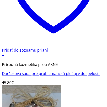
Pridať do zoznamu prianí
+
Prírodná kozmetika proti AKNÉ
Darčeková sada pre problematickú pleť aj v dospelosti
45.80
€