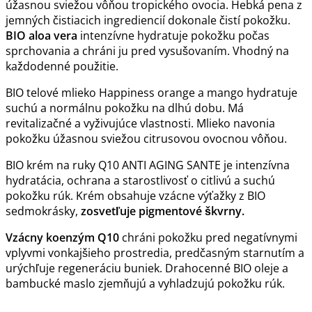
úžasnou sviežou vôňou tropického ovocia. Hebká pena z
jemných čistiacich ingrediencií dokonale čistí pokožku.
BIO aloa vera
intenzívne hydratuje pokožku počas
sprchovania a chráni ju pred vysušovaním. Vhodný na
každodenné použitie.
BIO telové mlieko Happiness orange a mango hydratuje
suchú a normálnu pokožku na dlhú dobu. Má
revitalizačné a vyživujúce vlastnosti. Mlieko navonia
pokožku úžasnou sviežou citrusovou ovocnou vôňou.
BIO krém na ruky Q10 ANTI AGING SANTE je intenzívna
hydratácia, ochrana a starostlivosť o citlivú a suchú
pokožku rúk. Krém obsahuje vzácne výťažky z BIO
sedmokrásky,
zosvetľuje pigmentové škvrny.
Vzácny koenzým Q10
chráni pokožku pred negatívnymi
vplyvmi vonkajšieho prostredia, predčasným starnutím a
urýchľuje regeneráciu buniek. Drahocenné BIO oleje a
bambucké maslo zjemňujú a vyhladzujú pokožku rúk.