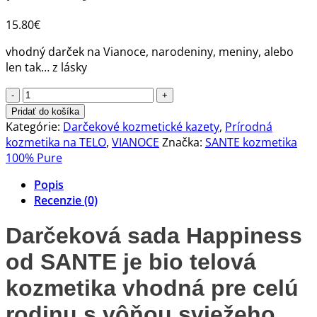
15.80
€
vhodný darček na Vianoce, narodeniny, meniny, alebo
len tak… z lásky
množstvo
Darčeková
Pridať do košíka
sada
Kategórie:
Darčekové kozmetické kazety
,
Prírodná
Happiness
kozmetika na TELO
,
VIANOCE
Značka:
SANTE kozmetika
pre
100% Pure
ženy
Popis
i
Recenzie (0)
mužov
Darčeková sada Happiness
od SANTE je bio telová
kozmetika vhodná pre celú
rodinu s vôňou sviežeho