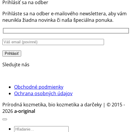
Prihlásiť sa na odber
Ekologické
nie
na
aviváže:
sú
Ekolog
Prihláste sa na odber e-mailového newslettera, aby vám
Prírodná
len
pracie
neunikla žiadna novinka či naša špeciálna ponuka.
starostlivosť
ochrana
gély
o
pokožky,
je
bielizeň
ale
správ
bez
aj
voľba.
chémie
stratégia
Prečo?
zdravia
a
Sledujte nás
rozumu
Obchodné podmienky
Ochrana osobných údajov
Prírodná kozmetika, bio kozmetika a darčeky | © 2015 -
2026
a-original
Hľadať: