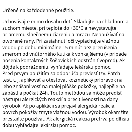
Určené na každodenné použitie.
Uchovávajte mimo dosahu detí. Skladujte na chladnom a
suchom mieste, pri teplote do +30°C a nevystavujte
priamemu slnečnému žiareniu a mrazu. Nepoužívať na
otvorené rany. Pri zasiahnutí očí vyplachujte vlažnou
vodou po dobu minimálne 15 minút bez prerušenia
smerom od vnútorného kútika k vonkajšiemu (v prípade
nosenia kontaktných šošoviek ich odstrániť vopred). Ak
dôjde k podráždeniu, vyhľadajte lekársku pomoc.
Pred prvým použitím sa odporúča previesť tzv. Patch
test, t. j. aplikovať a otestovať kozmetický prípravok na
jeho znášanlivosť na malej plôške pokožky, najlepšie na
zápästí a počkať 24h. Touto metódou sa môže predísť
nástupu alergických reakcií a precitlivenosti na daný
výrobok. Ak po aplikácii sa prejaví alergická reakcia,
povrch pokožky zmyte vlažnou vodou. Výrobok okamžite
prestaňte používať. Ak alergická reakcia pretrvá po dlhšiu
dobu vyhľadajte lekársku pomoc.