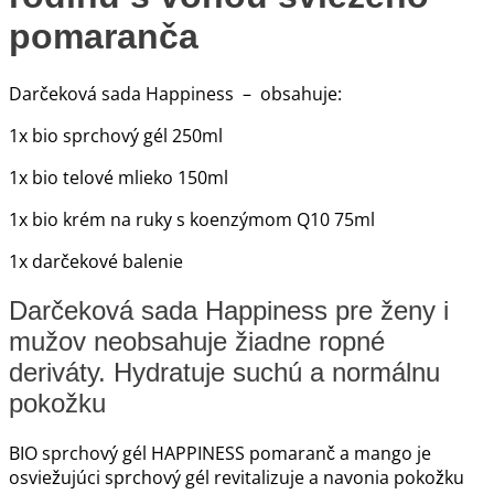
pomaranča
Darčeková sada Happiness – obsahuje:
1x bio sprchový gél 250ml
1x bio telové mlieko 150ml
1x bio krém na ruky s koenzýmom Q10 75ml
1x darčekové balenie
Darčeková sada Happiness pre ženy i
mužov neobsahuje žiadne ropné
deriváty. Hydratuje suchú a normálnu
pokožku
BIO sprchový gél HAPPINESS pomaranč a mango je
osviežujúci sprchový gél revitalizuje a navonia pokožku