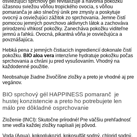
osviežujúci sprchový gél revitalizuje a navonia pokožku
úžasnou sviežou vôňou tropického ovocia, s vôňou
pomaranča je ako slnečný únik pre zmysly a poskytuje
ovocný a osviežujúci zážitok zo sprchovania. Jemne čistí
pomocou jemných povrchovo aktívnych látok a zachováva
prirodzenú vlhkosť pokožky. Zanecháva pokožku viditeľne
jemnú a ľahkú. Ovocná, pikantná vôňa je osviežujúca a
povznášajúca.
Hebká pena z jemných čistiacich ingrediencií dokonale čistí
pokožku.
BIO aloa vera
intenzívne hydratuje pokožku počas
sprchovania a chráni ju pred vysušovaním. Vhodný na
každodenné použitie.
Neobsahuje žiadne živočíšne zložky a preto je vhodné aj pre
vegánov.
BIO sprchový gél HAPPINESS pomaranč je
hustej konzistencie a preto ho potrebujete len
málo pre dôkladné osprchovanie
Zloženie (INCI): Skutočne prírodné! Pre väčšiu prehľadnosť
sme vedľa každej zložky napísali jej pôvod.
Voda (Aqua), kokoglukozid, kokosulfát sodný, chlorid sodný,