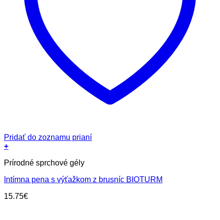
Pridať do zoznamu prianí
+
Prírodné sprchové gély
Intímna pena s výťažkom z brusníc BIOTURM
15.75
€