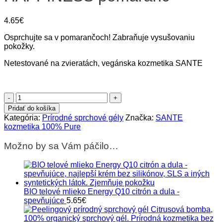
4.65
€
Osprchujte sa v pomarančoch! Zabraňuje vysušovaniu
pokožky.
Netestované na zvieratách, vegánska kozmetika SANTE
množstvo
BIO
Pridať do košíka
sprchový
Kategória:
Prírodné sprchové gély
Značka:
SANTE
gél
kozmetika 100% Pure
HAPPINESS
pomaranč
Možno by sa Vám páčilo…
BIO telové mlieko Energy Q10 citrón a dula -
spevňujúce
5.65
€