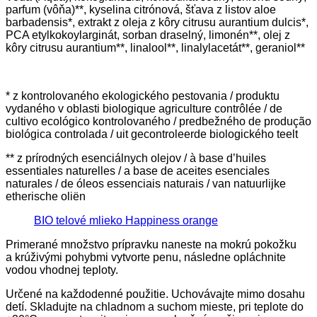
parfum (vôňa)**, kyselina citrónová, šťava z listov aloe
barbadensis*, extrakt z oleja z kôry citrusu aurantium dulcis*,
PCA etylkokoylarginát, sorban draselný, limonén**, olej z
kôry citrusu aurantium**, linalool**, linalylacetát**, geraniol**
* z kontrolovaného ekologického pestovania / produktu
vydaného v oblasti biologique agriculture contrôlée / de
cultivo ecológico kontrolovaného / predbežného de produção
biológica controlada / uit gecontroleerde biologického teelt
** z prírodných esenciálnych olejov / à base d’huiles
essentiales naturelles / a base de aceites esenciales
naturales / de óleos essenciais naturais / van natuurlijke
etherische oliën
BIO telové mlieko Happiness orange
Primerané množstvo prípravku naneste na mokrú pokožku
a krúživými pohybmi vytvorte penu, následne opláchnite
vodou vhodnej teploty.
Určené na každodenné použitie. Uchovávajte mimo dosahu
detí. Skladujte na chladnom a suchom mieste, pri teplote do