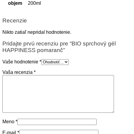
objem
200ml
Recenzie
Nikto zatiaľ nepridal hodnotenie.
Pridajte prvú recenziu pre “BIO sprchový gél
HAPPINESS pomaranč”
Vaše hodnotenie
*
Vaša recenzia
*
Meno
*
E-mail
*