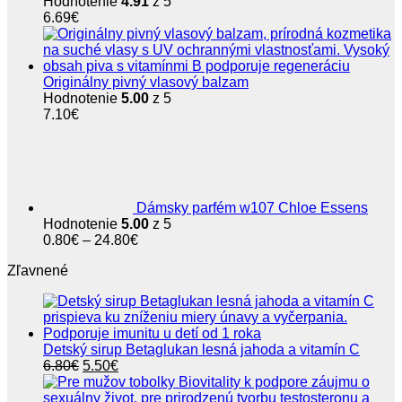
Hodnotenie
4.91
z 5
6.69
€
Originálny pivný vlasový balzam
Hodnotenie
5.00
z 5
7.10
€
Dámsky parfém w107 Chloe Essens
Hodnotenie
5.00
z 5
Price
0.80
€
–
24.80
€
range:
Zľavnené
0.80€
through
24.80€
Detský sirup Betaglukan lesná jahoda a vitamín C
Pôvodná
Aktuálna
6.80
€
5.50
€
cena
cena
bola:
je: