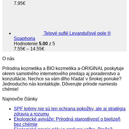
7.95
€
Telové suflé Levanduľové pole ®
Soaphoria
Hodnotenie
5.00
z 5
Price
7.55
€
–
14.55
€
range:
O nás
7.55€
through
Prírodna kozmetika a BIO kozmetika a-ORIGINAL poskytuje
14.55€
okrem samotného internetového predaja aj poradenstvo a
konzultácie. Nechce sa vám dlho hľadať v širokej ponuke?
Jednoducho nás kontaktujte. Dôverujte prírode namiesto
chémie!
Najnovčie články
SPF krémy nie sú len ochrana pokožky, ale aj stratégia
Žiadne
zdravia a rozumu
komentáre
Ekologické aviváže: Prírodná starostlivosť o bielizeň
na
Žiadne
bez chémie
SPF