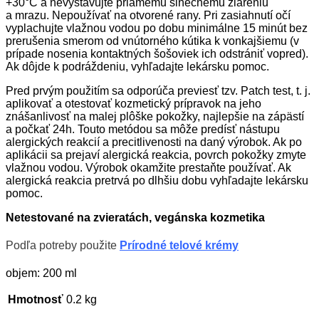
+30°C a nevystavujte priamemu slnečnému žiareniu
a mrazu. Nepoužívať na otvorené rany. Pri zasiahnutí očí
vyplachujte vlažnou vodou po dobu minimálne 15 minút bez
prerušenia smerom od vnútorného kútika k vonkajšiemu (v
prípade nosenia kontaktných šošoviek ich odstrániť vopred).
Ak dôjde k podráždeniu, vyhľadajte lekársku pomoc.
Pred prvým použitím sa odporúča previesť tzv. Patch test, t. j.
aplikovať a otestovať kozmetický prípravok na jeho
znášanlivosť na malej plôške pokožky, najlepšie na zápästí
a počkať 24h. Touto metódou sa môže predísť nástupu
alergických reakcií a precitlivenosti na daný výrobok. Ak po
aplikácii sa prejaví alergická reakcia, povrch pokožky zmyte
vlažnou vodou. Výrobok okamžite prestaňte používať. Ak
alergická reakcia pretrvá po dlhšiu dobu vyhľadajte lekársku
pomoc.
Netestované na zvieratách, vegánska kozmetika
Podľa potreby použite
Prírodné telové krémy
objem: 200 ml
Hmotnosť
0.2 kg