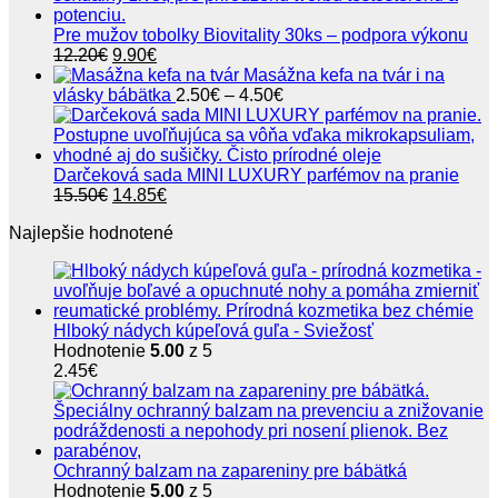
6.80€.
5.50€.
Pre mužov tobolky Biovitality 30ks – podpora výkonu
Pôvodná
Aktuálna
12.20
€
9.90
€
cena
cena
Masážna kefa na tvár i na
bola:
je:
Price
vlásky bábätka
2.50
€
–
4.50
€
12.20€.
9.90€.
range:
2.50€
through
4.50€
Darčeková sada MINI LUXURY parfémov na pranie
Pôvodná
Aktuálna
15.50
€
14.85
€
cena
cena
Najlepšie hodnotené
bola:
je:
15.50€.
14.85€.
Hlboký nádych kúpeľová guľa - Sviežosť
Hodnotenie
5.00
z 5
2.45
€
Ochranný balzam na zapareniny pre bábätká
Hodnotenie
5.00
z 5