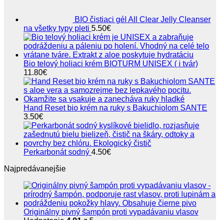
BIO čistiaci gél All Clear Jelly Cleanser
na všetky typy pleti
5.50
€
Bio telový holiaci krém BIOTURM UNISEX ( i tvár)
11.80
€
Hand Reset bio krém na ruky s Bakuchiolom SANTE
3.50
€
Perkarbonát sodný
4.50
€
Najpredávanejšie
Originálny pivný šampón proti vypadávaniu vlasov