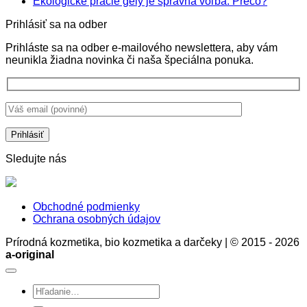
komentáre
Žiadne
Ekologické pracie gély je správna voľba. Prečo?
na
krémy
komentá
Prihlásiť sa na odber
Ekologické
nie
na
aviváže:
sú
Ekologi
Prihláste sa na odber e-mailového newslettera, aby vám
Prírodná
len
pracie
neunikla žiadna novinka či naša špeciálna ponuka.
starostlivosť
ochrana
gély
o
pokožky,
je
bielizeň
ale
správna
bez
aj
voľba.
chémie
stratégia
Prečo?
zdravia
a
rozumu
Sledujte nás
Obchodné podmienky
Ochrana osobných údajov
Prírodná kozmetika, bio kozmetika a darčeky | © 2015 - 2026
a-original
Hľadať: