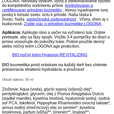
LOGONA. Neustály výskum, vývoj a zdokonaľovanie vyústili
do kompletného sortimentu prísne
kontrolovanej a
certifikovanej prírodnej kozmetiky
, ktorou vyjadrujeme svoj
postoj k tomuto svetu: úctu k prírode. Naša láska k
životu. Naša
spoločenská zodpovednosť
. Včera, dnes aj v
budúcnosti.
Zistite viac o prírodnej kozmetike LOGONA
.
Aplikácia:
Aplikujte ráno a večer na vyčistenú tvár. Dobre
pretrepte, aby sa fázy spojili. Vložte 3-4 pumpičky do dlaní a
jemne vmasírujte do pokožky tváre. Potom použite denný
alebo nočný krém LOGONA age protection.
BIO nočný krém Hyaluron REVITALIZING
BIO kozmetika proti vráskam na každý deň bez chémie
prinavracia stratenú hydratáciu a pružnosť .
Obsah balenia: 30 ml
Zloženie: Aqua (voda), glycín sojový (sójový) olej*,
pentylénglykol, glycerín, olej z Prunus Amygdalus Dulcis
(sladké mandle), kyselina linolová, hyaluronát sodný, sodná
soľ PCA, tokoferol, Hippophae Rhamnoides ovocný laktate*,
annus sodný slnečnicový) olej zo semien*, kyselina
linolénová, parfum (vôňa)**, limonén**, linalool**,