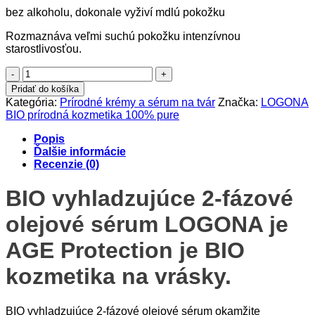
bez alkoholu, dokonale vyživí mdlú pokožku
Rozmaznáva veľmi suchú pokožku intenzívnou
starostlivosťou.
množstvo
BIO
Pridať do košíka
vyhladzujúce
Kategória:
Prírodné krémy a sérum na tvár
Značka:
LOGONA
2-
BIO prírodná kozmetika 100% pure
fázové
olejové
Popis
sérum
Ďalšie informácie
LOGONA
Recenzie (0)
BIO vyhladzujúce 2-fázové
olejové sérum LOGONA je
AGE Protection je BIO
kozmetika na vrásky.
BIO vyhladzujúce 2-fázové olejové sérum okamžite