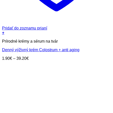
Pridať do zoznamu prianí
+
Tento
Prírodné krémy a sérum na tvár
produkt
má
Denný výživný krém Colostrum + anti aging
viacero
variantov.
Price
1.90
€
–
39.20
€
Možnosti
range:
si
1.90€
môžete
through
vybrať
39.20€
na
stránke
produktu.