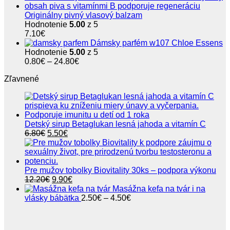
Originálny pivný vlasový balzam
Hodnotenie
5.00
z 5
7.10
€
Dámsky parfém w107 Chloe Essens
Hodnotenie
5.00
z 5
Price
0.80
€
–
24.80
€
range:
Zľavnené
0.80€
through
24.80€
Detský sirup Betaglukan lesná jahoda a vitamín C
Pôvodná
Aktuálna
6.80
€
5.50
€
cena
cena
bola:
je:
6.80€.
5.50€.
Pre mužov tobolky Biovitality 30ks – podpora výkonu
Pôvodná
Aktuálna
12.20
€
9.90
€
cena
cena
Masážna kefa na tvár i na
bola:
je:
Price
vlásky bábätka
2.50
€
–
4.50
€
12.20€.
9.90€.
range:
2.50€
through