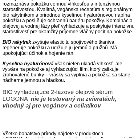
rozmaznáva pokožku cennou vlhkosťou a intenzívnou
starostlivosťou. Kvalitná, vegánska receptúra ​​s regionálnym
bio rakytníkom a prírodnou kyselinou hyalurónovou napína
pokožku a posilňuje ochrannú bariéru pokožky. Kombinácia
olejovej a vodnej fázy pleť vyhladzuje a poskytuje intenzívnu
starostlivosť pre okamžitý príjemne vláčny pocit na pokožke.
BIO rakytník
zvyšuje elasticitu spojivového tkaniva,
regeneruje pokožku a udržuje ju jemnú a pružnú. Má
upokojujúci účinok a hojenie rán.
Kyselina hyalurónová
však nielen ukladá vlhkosť, ale
vytvára na pokožke aj vyhladzujúci film, ktorý zafixuje
zrohovatené bunky – vrásky sa vyplnia a pokožka sa stane
nádherne jemnou a hladkou.
BIO vyhladzujúce 2-fázové olejové sérum
LOGONA
nie je testovaný na zvieratách,
vhodný aj pre vegánov a celiatikov
Všetko bohatstvo prírody nájdete v produktoch