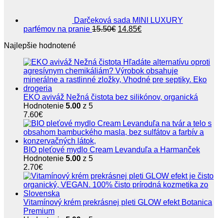
4.50€
Darčeková sada MINI LUXURY
Pôvodná
Aktuálna
parfémov na pranie
15.50
€
14.85
€
cena
cena
Najlepšie hodnotené
bola:
je:
15.50€.
14.85€.
EKO aviváž Nežná čistota bez silikónov, organická
Hodnotenie
5.00
z 5
7.60
€
BIO pleťové mydlo Cream Levanduľa a Harmanček
Hodnotenie
5.00
z 5
2.70
€
Vitamínový krém prekrásnej pleti GLOW efekt Botanica
Premium