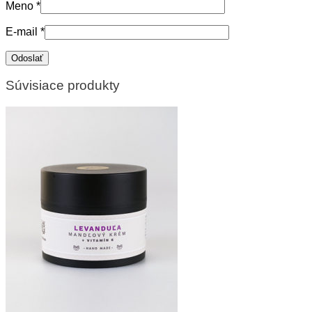
Meno
*
E-mail
*
Súvisiace produkty