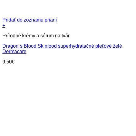
Pridať do zoznamu prianí
+
Prírodné krémy a sérum na tvár
Dragon´s Blood Skinfood superhydratačné pleťové želé
Dermacare
9.50
€