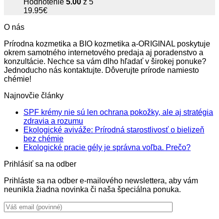
Hodnotenie
5.00
z 5
19.95
€
O nás
Prírodna kozmetika a BIO kozmetika a-ORIGINAL poskytuje
okrem samotného internetového predaja aj poradenstvo a
konzultácie. Nechce sa vám dlho hľadať v širokej ponuke?
Jednoducho nás kontaktujte. Dôverujte prírode namiesto
chémie!
Najnovčie články
SPF krémy nie sú len ochrana pokožky, ale aj stratégia
Žiadne
zdravia a rozumu
komentáre
Ekologické aviváže: Prírodná starostlivosť o bielizeň
na
Žiadne
bez chémie
SPF
komentáre
Žiadne
Ekologické pracie gély je správna voľba. Prečo?
na
krémy
komentá
Prihlásiť sa na odber
Ekologické
nie
na
aviváže:
sú
Ekologi
Prihláste sa na odber e-mailového newslettera, aby vám
Prírodná
len
pracie
neunikla žiadna novinka či naša špeciálna ponuka.
starostlivosť
ochrana
gély
o
pokožky,
je
bielizeň
ale
správna
bez
aj
voľba.