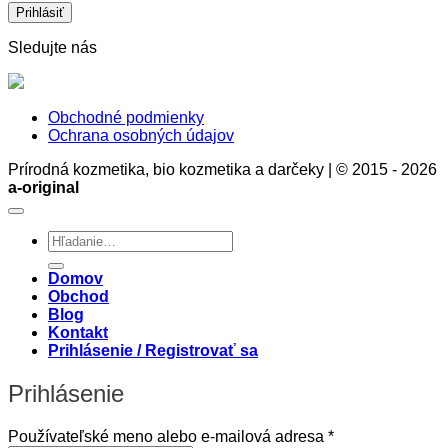
chémie
stratégia
Prečo?
zdravia
Sledujte nás
a
rozumu
Obchodné podmienky
Ochrana osobných údajov
Prírodná kozmetika, bio kozmetika a darčeky | © 2015 - 2026
a-original
Hľadať:
Domov
Obchod
Blog
Kontakt
Prihlásenie / Registrovať sa
Prihlásenie
Povinné
Používateľské meno alebo e-mailová adresa
*