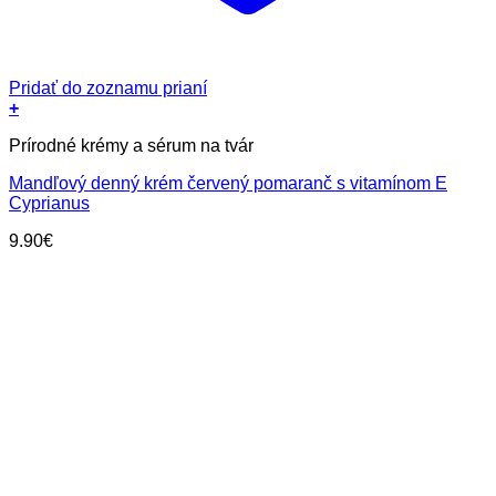
Pridať do zoznamu prianí
+
Prírodné krémy a sérum na tvár
Mandľový denný krém červený pomaranč s vitamínom E
Cyprianus
9.90
€