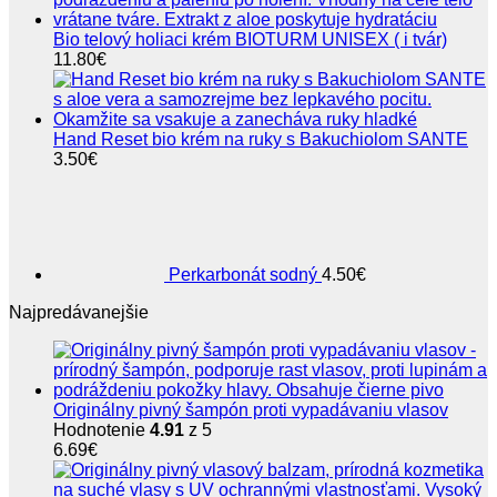
Bio telový holiaci krém BIOTURM UNISEX ( i tvár)
11.80
€
Hand Reset bio krém na ruky s Bakuchiolom SANTE
3.50
€
Perkarbonát sodný
4.50
€
Najpredávanejšie
Originálny pivný šampón proti vypadávaniu vlasov
Hodnotenie
4.91
z 5
6.69
€