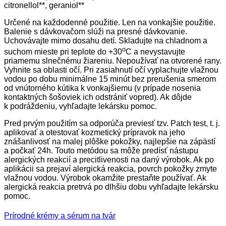
citronellol**, geraniol**
Určené na každodenné použitie. Len na vonkajšie použitie.
Balenie s dávkovačom slúži na presné dávkovanie.
Uchovávajte mimo dosahu detí. Skladujte na chladnom a
o
suchom mieste pri teplote do +30
C a nevystavujte
priamemu slnečnému žiareniu. Nepoužívať na otvorené rany.
Vyhnite sa oblasti očí. Pri zasiahnutí očí vyplachujte vlažnou
vodou po dobu minimálne 15 minút bez prerušenia smerom
od vnútorného kútika k vonkajšiemu (v prípade nosenia
kontaktných šošoviek ich odstrániť vopred). Ak dôjde
k podráždeniu, vyhľadajte lekársku pomoc.
Pred prvým použitím sa odporúča previesť tzv. Patch test, t. j.
aplikovať a otestovať kozmetický prípravok na jeho
znášanlivosť na malej plôške pokožky, najlepšie na zápästí
a počkať 24h. Touto metódou sa môže predísť nástupu
alergických reakcií a precitlivenosti na daný výrobok. Ak po
aplikácii sa prejaví alergická reakcia, povrch pokožky zmyte
vlažnou vodou. Výrobok okamžite prestaňte používať. Ak
alergická reakcia pretrvá po dlhšiu dobu vyhľadajte lekársku
pomoc.
Prírodné krémy a sérum na tvár