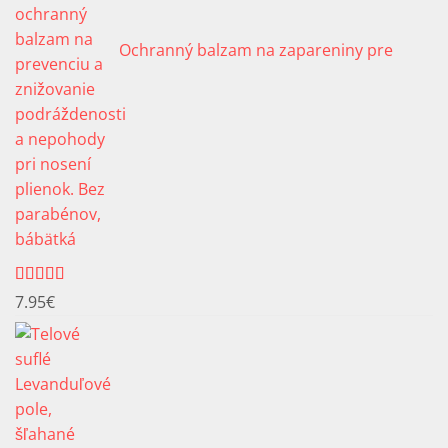
Ochranný balzam na zapareniny pre
bábätká
Hodnotenie
7.95
€
5.00
z 5