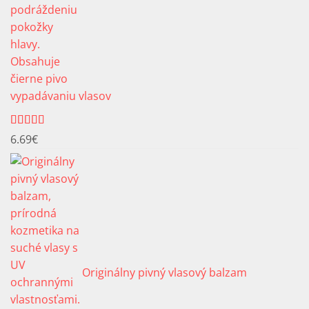
vypadávaniu vlasov
Hodnotenie
6.69
€
4.91
z 5
Originálny pivný vlasový balzam