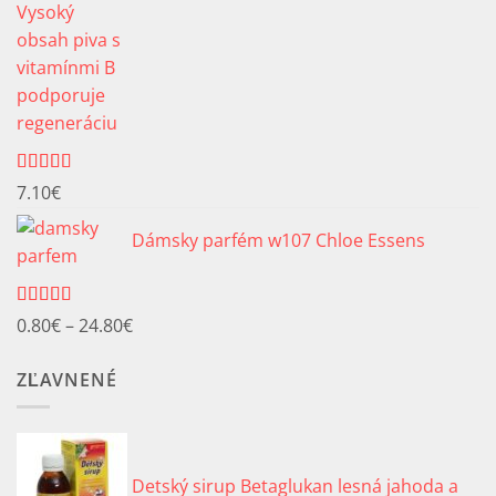
Hodnotenie
7.10
€
5.00
z 5
Dámsky parfém w107 Chloe Essens
Hodnotenie
Price
0.80
€
–
24.80
€
5.00
z 5
range:
ZĽAVNENÉ
0.80€
through
24.80€
Detský sirup Betaglukan lesná jahoda a