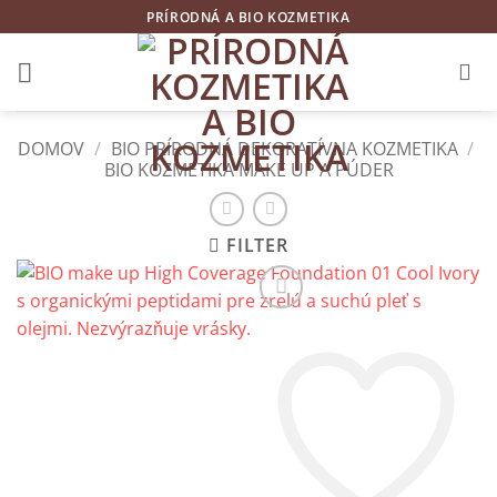
Skip
PRÍRODNÁ A BIO KOZMETIKA
to
content
DOMOV
/
BIO PRÍRODNÁ DEKORATÍVNA KOZMETIKA
/
BIO KOZMETIKA MAKE UP A PÚDER
FILTER