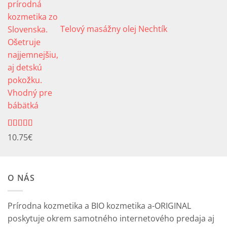
Telový masážny olej Nechtík
Hodnotenie
10.75
€
5.00
z 5
O NÁS
Prírodna kozmetika a BIO kozmetika a-ORIGINAL
poskytuje okrem samotného internetového predaja aj