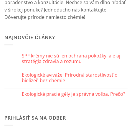
poradenstvo a konzultácie. Nechce sa vám dlho hľadať
v širokej ponuke? Jednoducho nás kontaktujte.
Dôverujte prírode namiesto chémie!
NAJNOVČIE ČLÁNKY
SPF krémy nie sú len ochrana pokožky, ale aj
stratégia zdravia a rozumu
Žiadne
komentáre
Ekologické aviváže: Prírodná starostlivosť o
na
SPF
bielizeň bez chémie
krémy
nie
Žiadne
sú
komentáre
Ekologické pracie gély je správna voľba. Prečo?
len
na
ochrana
Ekologické
Žiadne
pokožky,
aviváže:
komentáre
ale
Prírodná
na
aj
starostlivosť
Ekologické
stratégia
o
pracie
PRIHLÁSIŤ SA NA ODBER
zdravia
bielizeň
gély
a
bez
je
rozumu
chémie
správna
voľba.