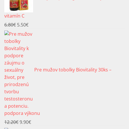
vitamín C
Pôvodná
Aktuálna
6.80
€
5.50
€
cena
cena
bola:
je:
6.80€.
5.50€.
Pre mužov tobolky Biovitality 30ks –
podpora výkonu
Pôvodná
Aktuálna
12.20
€
9.90
€