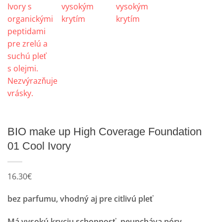
BIO make up High Coverage Foundation
01 Cool Ivory
16.30
€
bez parfumu, vhodný aj pre citlivú pleť
Má vysokú kryciu schopnosť, neupcháva póry.