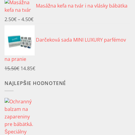
cena
cena
Masážna kefa na tvár i na vlásky bábätka
bola:
je:
12.20€.
9.90€.
Price
2.50
€
–
4.50
€
range:
2.50€
Darčeková sada MINI LUXURY parfémov
through
4.50€
na pranie
Pôvodná
Aktuálna
15.50
€
14.85
€
cena
cena
NAJLEPŠIE HODNOTENÉ
bola:
je:
15.50€.
14.85€.