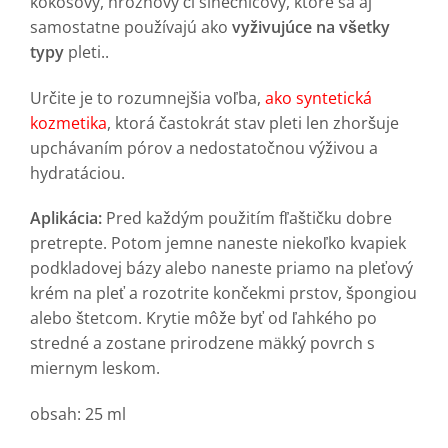
kokosový, hroznový či slnečnicový, ktoré sa aj
samostatne používajú ako
vyživujúce na všetky
typy
pleti..
Určite je to rozumnejšia voľba,
ako syntetická
kozmetika
, ktorá častokrát stav pleti len zhoršuje
upchávaním pórov a nedostatočnou výživou a
hydratáciou.
Aplikácia:
Pred každým použitím fľaštičku dobre
pretrepte. Potom jemne naneste niekoľko kvapiek
podkladovej bázy alebo naneste priamo na pleťový
krém na pleť a rozotrite končekmi prstov, špongiou
alebo štetcom. Krytie môže byť od ľahkého po
stredné a zostane prirodzene mäkký povrch s
miernym leskom.
obsah: 25 ml