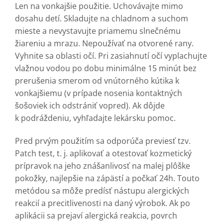
Len na vonkajšie použitie. Uchovávajte mimo
dosahu detí. Skladujte na chladnom a suchom
mieste a nevystavujte priamemu slnečnému
žiareniu a mrazu. Nepoužívať na otvorené rany.
Vyhnite sa oblasti očí. Pri zasiahnutí očí vyplachujte
vlažnou vodou po dobu minimálne 15 minút bez
prerušenia smerom od vnútorného kútika k
vonkajšiemu (v prípade nosenia kontaktných
šošoviek ich odstrániť vopred). Ak dôjde
k podráždeniu, vyhľadajte lekársku pomoc.
Pred prvým použitím sa odporúča previesť tzv.
Patch test, t. j. aplikovať a otestovať kozmetický
prípravok na jeho znášanlivosť na malej plôške
pokožky, najlepšie na zápästí a počkať 24h. Touto
metódou sa môže predísť nástupu alergických
reakcií a precitlivenosti na daný výrobok. Ak po
aplikácii sa prejaví alergická reakcia, povrch