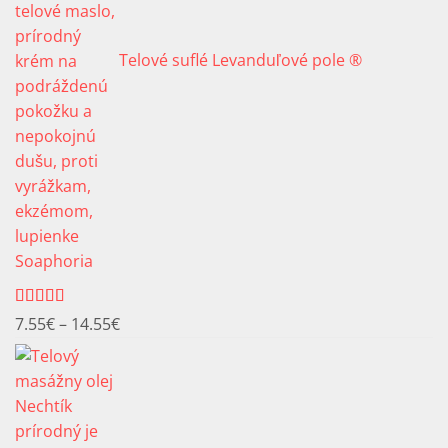
Telové suflé Levanduľové pole ®
Soaphoria
Hodnotenie
Price
7.55
€
–
14.55
€
5.00
z 5
range:
7.55€
through
14.55€