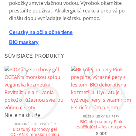
pokožky zmyte vlažnou vodou. Výrobok okamžite
prestaňte používať. Ak alergická reakcia pretrvá po
dlhšiu dobu vyhľadajte lekársku pomoc.
Ceruzky na oči a očné tiene
BIO maskary
SÚVISIACE PRODUKTY
Nie je na sklade
RÚŽE A LESKY NA PERY
BIO olej na pery Pink
PRÍRODNÉ SPRCHOVÉ GÉLY
zväčšujúci – lesk na pery
BIO tuhý sprchový gél
Pridať do zoznamu prianí
Pridať do zoznamu prianí
8.00
€
OCEAN s morskou soľou