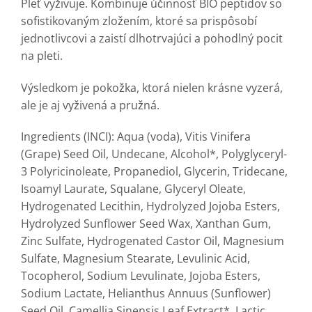
Pleť vyživuje. Kombinuje účinnosť BIO peptidov so
sofistikovaným zložením, ktoré sa prispôsobí
jednotlivcovi a zaistí dlhotrvajúci a pohodlný pocit
na pleti.
Výsledkom je pokožka, ktorá nielen krásne vyzerá,
ale je aj vyživená a pružná.
Ingredients (INCI): Aqua (voda), Vitis Vinifera
(Grape) Seed Oil, Undecane, Alcohol*, Polyglyceryl-
3 Polyricinoleate, Propanediol, Glycerin, Tridecane,
Isoamyl Laurate, Squalane, Glyceryl Oleate,
Hydrogenated Lecithin, Hydrolyzed Jojoba Esters,
Hydrolyzed Sunflower Seed Wax, Xanthan Gum,
Zinc Sulfate, Hydrogenated Castor Oil, Magnesium
Sulfate, Magnesium Stearate, Levulinic Acid,
Tocopherol, Sodium Levulinate, Jojoba Esters,
Sodium Lactate, Helianthus Annuus (Sunflower)
Seed Oil, Camellia Sinensis Leaf Extract*, Lactic