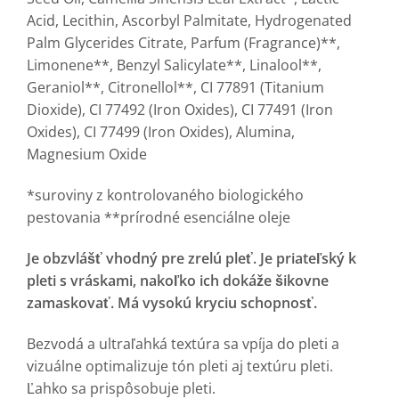
Acid, Lecithin, Ascorbyl Palmitate, Hydrogenated
Palm Glycerides Citrate, Parfum (Fragrance)**,
Limonene**, Benzyl Salicylate**, Linalool**,
Geraniol**, Citronellol**, CI 77891 (Titanium
Dioxide), CI 77492 (Iron Oxides), CI 77491 (Iron
Oxides), CI 77499 (Iron Oxides), Alumina,
Magnesium Oxide
*suroviny z kontrolovaného biologického
pestovania **prírodné esenciálne oleje
Je obzvlášť vhodný pre zrelú pleť. Je priateľský k
pleti s vráskami, nakoľko ich dokáže šikovne
zamaskovať. Má vysokú kryciu schopnosť.
Bezvodá a ultraľahká textúra sa vpíja do pleti a
vizuálne optimalizuje tón pleti aj textúru pleti.
Ľahko sa prispôsobuje pleti.