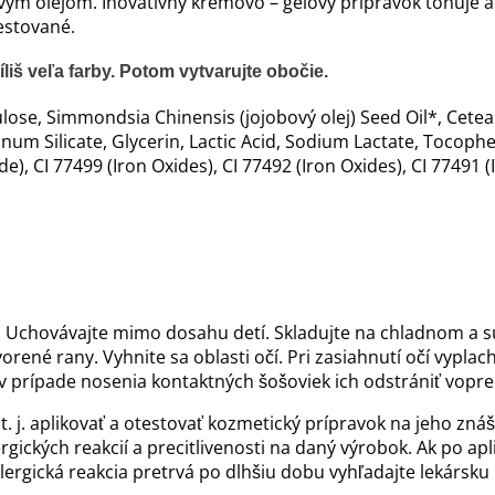
vým olejom. Inovatívny krémovo – gélový prípravok tónuje a
estované.
íliš veľa farby. Potom vytvarujte obočie.
ellulose, Simmondsia Chinensis (jojobový olej) Seed Oil*, Ce
Silicate, Glycerin, Lactic Acid, Sodium Lactate, Tocophero
), CI 77499 (Iron Oxides), CI 77492 (Iron Oxides), CI 77491 (
. Uchovávajte mimo dosahu detí. Skladujte na chladnom a s
ené rany. Vyhnite sa oblasti očí. Pri zasiahnutí očí vypl
prípade nosenia kontaktných šošoviek ich odstrániť vopred
. j. aplikovať a otestovať kozmetický prípravok na jeho znáš
ckých reakcií a precitlivenosti na daný výrobok. Ak po apli
lergická reakcia pretrvá po dlhšiu dobu vyhľadajte lekársk