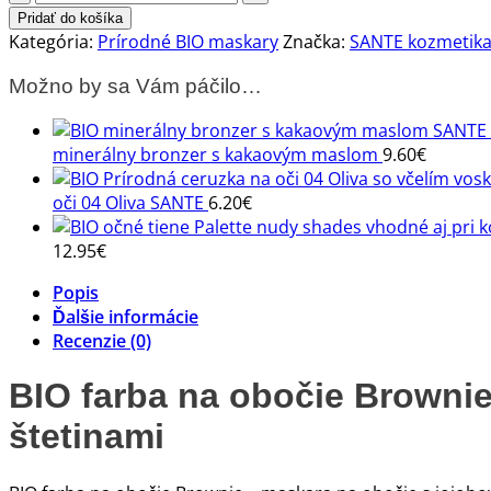
BIO
Pridať do košíka
farba
Kategória:
Prírodné BIO maskary
Značka:
SANTE kozmetika
na
Možno by sa Vám páčilo…
obočie
Brownie
-
minerálny bronzer s kakaovým maslom
9.60
€
maskara
na
oči 04 Oliva SANTE
6.20
€
obočie
12.95
€
Popis
Ďalšie informácie
Recenzie (0)
BIO farba na obočie Brownie
štetinami