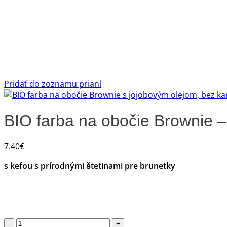
Pridať do zoznamu prianí
BIO farba na obočie Brownie 
7.40
€
s kefou s prírodnými štetinami pre brunetky
množstvo