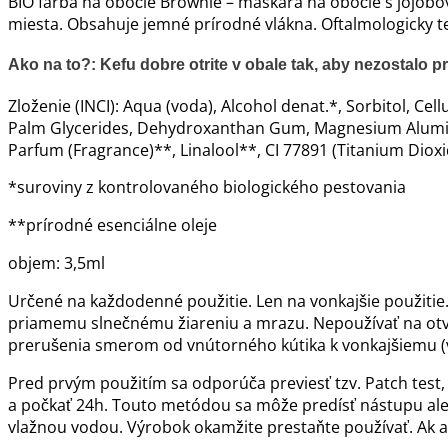
BIO farba na obočie Brownie – maskara na obočie s jojobo
miesta. Obsahuje jemné prírodné vlákna. Oftalmologicky t
Ako na to?: Kefu dobre otrite v obale tak, aby nezostalo pr
Zloženie (INCI): Aqua (voda), Alcohol denat.*, Sorbitol, C
Palm Glycerides, Dehydroxanthan Gum, Magnesium Aluminum 
Parfum (Fragrance)**, Linalool**, CI 77891 (Titanium Dioxide
*suroviny z kontrolovaného biologického pestovania
**prírodné esenciálne oleje
objem: 3,5ml
Určené na každodenné použitie. Len na vonkajšie použitie
priamemu slnečnému žiareniu a mrazu. Nepoužívať na otvor
prerušenia smerom od vnútorného kútika k vonkajšiemu (v 
Pred prvým použitím sa odporúča previesť tzv. Patch test, t
a počkať 24h. Touto metódou sa môže predísť nástupu alergi
vlažnou vodou. Výrobok okamžite prestaňte používať. Ak a