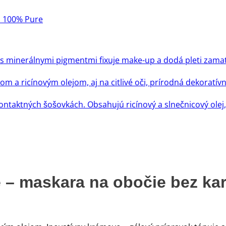
 100% Pure
 – maskara na obočie bez ka