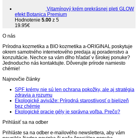
Vitamínový krém prekrásnej pleti GLOW
efekt Botanica Premium
Hodnotenie
5.00
z 5
19.95
€
O nás
Prírodna kozmetika a BIO kozmetika a-ORIGINAL poskytuje
okrem samotného internetového predaja aj poradenstvo a
konzultácie. Nechce sa vám dlho hľadať v širokej ponuke?
Jednoducho nás kontaktujte. Dôverujte prírode namiesto
chémie!
Najnovčie články
SPF krémy nie sú len ochrana pokožky, ale aj stratégia
Žiadne
zdravia a rozumu
komentáre
Ekologické aviváže: Prírodná starostlivosť o bielizeň
na
Žiadne
bez chémie
SPF
komentáre
Žiadne
Ekologické pracie gély je správna voľba. Prečo?
na
krémy
komentá
Prihlásiť sa na odber
Ekologické
nie
na
aviváže:
sú
Ekologi
Prihláste sa na odber e-mailového newslettera, aby vám
Prírodná
len
pracie