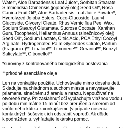
Water*, Aloe Barbadensis Leaf Juice*, Sorbitan Stearate,
Simmondsia Chinensis (jojobový olej) Seed Oil*, Rosa
Canina Fruit Oil*, Aloe Barbadensis Leaf Juice Powder*,
Hydrolyzed Jojoba Esters, Coco-Glucoside, Lauryl
Glucoside, Glyceryl Oleate, Rhus Verniciflua Peel Wax,
Sodium Stearoyl Glutamate, Sucrose Cocoate, Xanthan
Gum, Tocopherol, Helianthus Annuus (slnečnicový olej)
Seed Oil*, Sodium Lactate, Citric Acid, PCA Ethyl Cocoyl
Arginate, Hydrogenated Palm Glycerides Citrate, Parfum
(Fragrance)**, Linalool**, Limonene**, Geraniol**, Benzyl
Salicylate**, Citronellol**
*suroviny z kontrolovaného biologického pestovania
**prírodné esenciálne oleje
Len na vonkajšie použitie. Uchovávajte mimo dosahu detí.
Skladujte na chladnom a suchom mieste a nevystavujte
priamemu slnečnému žiareniu a mrazu. Nepoužívať na
otvorené rany. Pri zasiahnutí očí vyplachujte vlažnou vodou
po dobu minimálne 15 minút bez prerušenia smerom od
vnútorného kútika k vonkajšiemu (v prípade nosenia
kontaktných šošoviek ich odstrániť vopred). Ak dôjde
k podráždeniu, vyhľadajte lekársku pomoc.