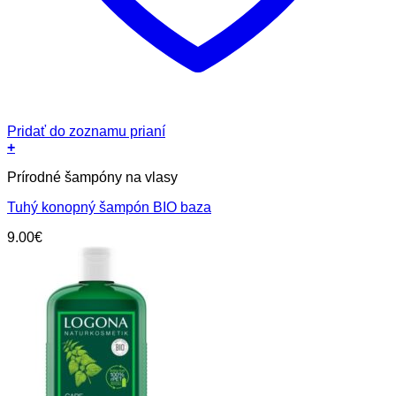
Pridať do zoznamu prianí
+
Prírodné šampóny na vlasy
Tuhý konopný šampón BIO baza
9.00
€