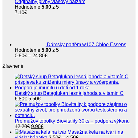
Originálny pivný vlasový balzam
Hodnotenie
5.00
z 5
7.10
€
Dámsky parfém w107 Chloe Essens
Hodnotenie
5.00
z 5
Price
0.80
€
–
24.80
€
range:
Zľavnené
0.80€
through
24.80€
Detský sirup Betaglukan lesná jahoda a vitamín C
Pôvodná
Aktuálna
6.80
€
5.50
€
cena
cena
bola:
je:
6.80€.
5.50€.
Pre mužov tobolky Biovitality 30ks – podpora výkonu
Pôvodná
Aktuálna
12.20
€
9.90
€
cena
cena
Masážna kefa na tvár i na
bola:
je:
Price
vlásky bábätka
2.50
€
–
4.50
€