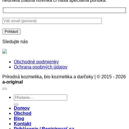
neunikla žiadna novinka či naša špeciálna ponuka.
starostlivosť
ochrana
gély
o
pokožky,
je
bielizeň
ale
správna
bez
aj
voľba.
chémie
stratégia
Prečo?
zdravia
a
rozumu
Sledujte nás
Obchodné podmienky
Ochrana osobných údajov
Prírodná kozmetika, bio kozmetika a darčeky | © 2015 - 2026
a-original
Hľadať:
Domov
Obchod
Blog
Kontakt
Prihlásenie / Registrovať sa