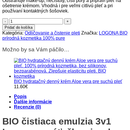
Odstraňuje make-up, nečistoty, čistí póry a pripraví pleť na
ošetrenie krémom. Vhodná i pre veľmi citlivú pleť a pri
používaní kontaktných šošoviek.
množstvo
BIO
Pridať do košíka
čistiaca
Kategória:
Odličovanie a čistenie pleti
Značka:
LOGONA BIO
emulzia
prírodná kozmetika 100% pure
3v1
Logona
Možno by sa Vám páčilo…
-
hĺbkové
čistenie
BIO hydratačný denný krém Aloe vera pre suchú pleť
11.60
€
Popis
Ďalšie informácie
Recenzie (0)
BIO čistiaca emulzia 3v1