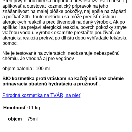
Pred prvým použitím sa odporúča previesť tzv. Patch test, t. j.
aplikovať a otestovať kozmetický prípravok na jeho
znášanlivosť na malej plôške pokožky, najlepšie na zápästí
a počkať 24h. Touto metódou sa môže predísť nástupu
alergických reakcií a precitlivenosti na daný výrobok. Ak po
aplikácii sa prejaví alergická reakcia, povrch pokožky zmyte
vlažnou vodou. Výrobok okamžite prestaňte používať. Ak
alergická reakcia pretrvá po dlhšiu dobu vyhľadajte lekársku
pomoc.
Nie je testovaná na zvieratách, neobsahuje nebezpečnú
chémiu. Je vhodná aj pre vegánov
objem balenia : 100 ml
BIO kozmetika proti vráskam na každý deň bez chémie
prinavracia stratenú hydratáciu a pružnosť .
Prírodná kozmetika na TVÁR, na pleť
Hmotnosť
0.1 kg
objem
75ml