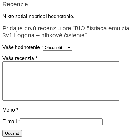
Recenzie
Nikto zatiaľ nepridal hodnotenie.
Pridajte prvú recenziu pre “BIO čistiaca emulzia
3v1 Logona – hĺbkové čistenie”
Vaše hodnotenie
*
Vaša recenzia
*
Meno
*
E-mail
*