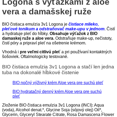
Logona s výťažkami z aloe
vera a damašskej ruže
BIO čistiaca emulzia 3v1 Logona je
č
istiace mlieko,
pleťové tonikum a odstraňovač make-upu v jednom
. Čistí
a hydratuje pleť do hĺbky.
Obsahuje výťažok z BIO
damaskej ruže a aloe vera
. Odstraňuje make-up, nečistoty,
čistí póry a pripraví pleť na ošetrenie krémom.
Vhodná i
pre veľmi citlivú pleť
a pri používaní kontaktných
šošoviek.
Oftalmologicky testované.
BIO čistiaca emulzia 3v1 Logona
a stačí len jedna
tuba na dokonalé hĺbkové čistenie
BIO nočný výživný krém Aloe vera pre suchú pleť
BIO hydratačný denný krém Aloe vera pre suchú
pleť
Zloženie BIO čistiaca emulzia 3v1 Logona (INCI): Aqua
(voda), Alcohol denat.*, Glycine Soja (sójový olej) Oil*,
Glycerin, Glyceryl Stearate Citrate, Rosa Damascena Flower