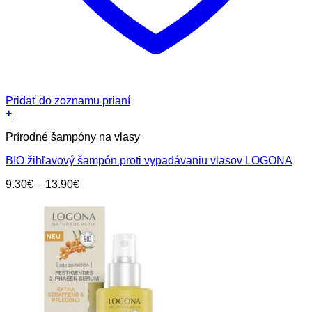
Pridať do zoznamu prianí
+
Tento
Prírodné šampóny na vlasy
produkt
má
BIO žihľavový šampón proti vypadávaniu vlasov LOGONA
viacero
variantov.
Price
9.30
€
–
13.90
€
Možnosti
range:
si
9.30€
môžete
through
vybrať
13.90€
na
stránke
produktu.