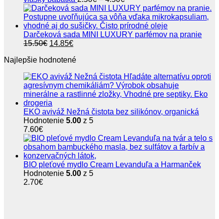
12.20€.
9.90€.
range:
2.50€
through
4.50€
Darčeková sada MINI LUXURY parfémov na pranie
Pôvodná
Aktuálna
15.50
€
14.85
€
cena
cena
Najlepšie hodnotené
bola:
je:
15.50€.
14.85€.
EKO aviváž Nežná čistota bez silikónov, organická
Hodnotenie
5.00
z 5
7.60
€
BIO pleťové mydlo Cream Levanduľa a Harmanček
Hodnotenie
5.00
z 5
2.70
€