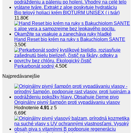
Bio telový holiaci krém BIOTURM UNISEX ( i tvár)
11.80
€
Hand Reset bio krém na ruky s Bakuchiolom SANTE
3.50
€
Perkarbonát sodný
4.50
€
Najpredávanejšie
Originálny pivný šampón proti vypadávaniu vlasov
Hodnotenie
4.91
z 5
6.69
€