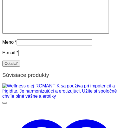
Meno
*
E-mail
*
Súvisiace produkty