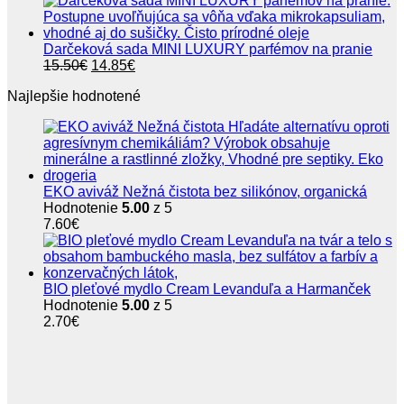
2.50€
through
4.50€
Darčeková sada MINI LUXURY parfémov na pranie
Pôvodná
Aktuálna
15.50
€
14.85
€
cena
cena
Najlepšie hodnotené
bola:
je:
15.50€.
14.85€.
EKO aviváž Nežná čistota bez silikónov, organická
Hodnotenie
5.00
z 5
7.60
€
BIO pleťové mydlo Cream Levanduľa a Harmanček
Hodnotenie
5.00
z 5
2.70
€