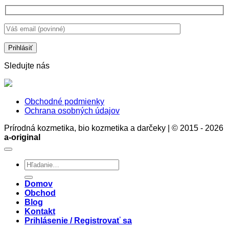
o
pokožky,
je
bielizeň
ale
správna
bez
aj
voľba.
chémie
stratégia
Prečo?
zdravia
a
rozumu
Sledujte nás
Obchodné podmienky
Ochrana osobných údajov
Prírodná kozmetika, bio kozmetika a darčeky | © 2015 - 2026
a-original
Hľadať:
Domov
Obchod
Blog
Kontakt
Prihlásenie / Registrovať sa