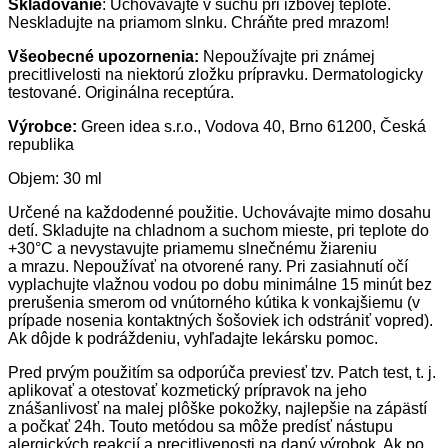
Skladovanie
: Uchovávajte v suchu pri izbovej teplote.
Neskladujte na priamom slnku. Chráňte pred mrazom!
Všeobecné upozornenia:
Nepoužívajte pri známej
precitlivelosti na niektorú zložku prípravku. Dermatologicky
testované. Originálna receptúra.
Výrobce:
Green idea s.r.o., Vodova 40, Brno 61200, Česká
republika
Objem: 30 ml
Určené na každodenné použitie. Uchovávajte mimo dosahu
detí. Skladujte na chladnom a suchom mieste, pri teplote do
+30°C a nevystavujte priamemu slnečnému žiareniu
a mrazu. Nepoužívať na otvorené rany. Pri zasiahnutí očí
vyplachujte vlažnou vodou po dobu minimálne 15 minút bez
prerušenia smerom od vnútorného kútika k vonkajšiemu (v
prípade nosenia kontaktných šošoviek ich odstrániť vopred).
Ak dôjde k podráždeniu, vyhľadajte lekársku pomoc.
Pred prvým použitím sa odporúča previesť tzv. Patch test, t. j.
aplikovať a otestovať kozmetický prípravok na jeho
znášanlivosť na malej plôške pokožky, najlepšie na zápästí
a počkať 24h. Touto metódou sa môže predísť nástupu
alergických reakcií a precitlivenosti na daný výrobok. Ak po