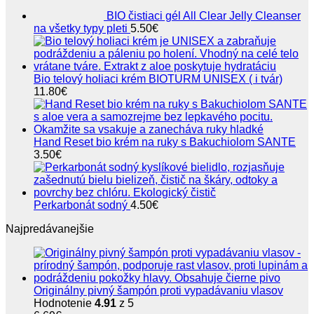
BIO čistiaci gél All Clear Jelly Cleanser
na všetky typy pleti
5.50
€
Bio telový holiaci krém BIOTURM UNISEX ( i tvár)
11.80
€
Hand Reset bio krém na ruky s Bakuchiolom SANTE
3.50
€
Perkarbonát sodný
4.50
€
Najpredávanejšie
Originálny pivný šampón proti vypadávaniu vlasov
Hodnotenie
4.91
z 5