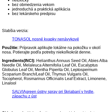
netoxický
bez obmedzenia vekom
jednoduchá a praktická aplikácia
bez lekárskeho predpisu
Slabšia verzia:
TONASOL nosné kvapky nenávykové
Použitie:
Prípravok aplikujte lokálne na pokožku v okolí
nosa. Potierajte podľa potreby niekoľkokrát denne.
Ingredients(INCI):
Helianthus Annuus Seed Oil, Abies Alba
Needle Oil, Melaleuca Alternifolia Leaf Oil, Eucalyptus
Globulus Leaf Oil, Mentha Piperita Oil, Leptospermum
Scoparium Branch/Leaf Oil, Thymus Vulgaris Oil,
Tocopherol, Rosmarinus Officinalis Leaf Extract, Limonene,
Linalool
SALVIAgreen ústny spray pri škriabaní v hrdle,
zápachu z úst