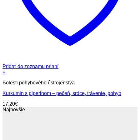
Pridať do zoznamu prianí
+
Bolesti pohybového ústrojenstva
Kurkumin s piperinom – pečeň, srdce, trávenie, pohyb
17.20
€
Najnovšie