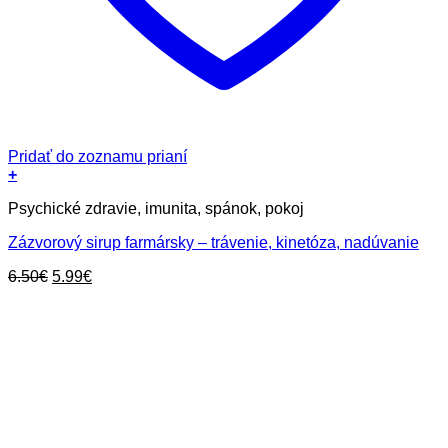
Pridať do zoznamu prianí
+
Psychické zdravie, imunita, spánok, pokoj
Zázvorový sirup farmársky – trávenie, kinetóza, nadúvanie
Pôvodná
Aktuálna
6.50
€
5.99
€
cena
cena
bola:
je:
6.50€.
5.99€.