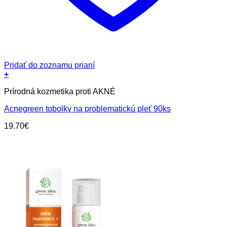
Pridať do zoznamu prianí
+
Prírodná kozmetika proti AKNÉ
Acnegreen tobolky na problematickú pleť 90ks
19.70
€