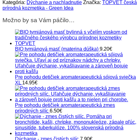
FORTE
Kategória:
Dýchanie a nachladnutie
Značka:
TOPVET česká
nosné
prírodná kozmetika - Green Idea
kvapky
nenávykové
Možno by sa Vám páčilo…
BIO tymiánová masť (materina dúška)
9.20
€
Pre pohodu detičiek aromaterapeutická sójová sviečka
XL
14.95
€
Pre pohodu detičiek aromaterapeutická zmes
prírodných silíc
6.50
€
Dýchanie - zmes čistých silíc
7.90
€