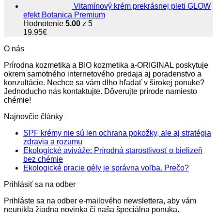
Vitamínový krém prekrásnej pleti GLOW
efekt Botanica Premium
Hodnotenie
5.00
z 5
19.95
€
O nás
Prírodna kozmetika a BIO kozmetika a-ORIGINAL poskytuje
okrem samotného internetového predaja aj poradenstvo a
konzultácie. Nechce sa vám dlho hľadať v širokej ponuke?
Jednoducho nás kontaktujte. Dôverujte prírode namiesto
chémie!
Najnovčie články
SPF krémy nie sú len ochrana pokožky, ale aj stratégia
Žiadne
zdravia a rozumu
komentáre
Ekologické aviváže: Prírodná starostlivosť o bielizeň
na
Žiadne
bez chémie
SPF
komentáre
Žiadne
Ekologické pracie gély je správna voľba. Prečo?
na
krémy
komentá
Prihlásiť sa na odber
Ekologické
nie
na
aviváže:
sú
Ekologi
Prihláste sa na odber e-mailového newslettera, aby vám
Prírodná
len
pracie
neunikla žiadna novinka či naša špeciálna ponuka.
starostlivosť
ochrana
gély