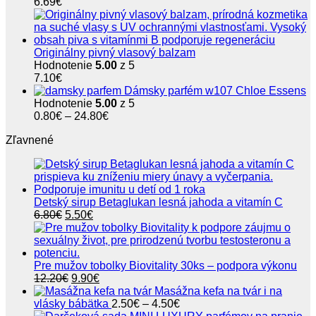
6.69
€
Originálny pivný vlasový balzam
Hodnotenie
5.00
z 5
7.10
€
Dámsky parfém w107 Chloe Essens
Hodnotenie
5.00
z 5
Price
0.80
€
–
24.80
€
range:
Zľavnené
0.80€
through
24.80€
Detský sirup Betaglukan lesná jahoda a vitamín C
Pôvodná
Aktuálna
6.80
€
5.50
€
cena
cena
bola:
je:
6.80€.
5.50€.
Pre mužov tobolky Biovitality 30ks – podpora výkonu
Pôvodná
Aktuálna
12.20
€
9.90
€
cena
cena
Masážna kefa na tvár i na
bola:
je:
Price
vlásky bábätka
2.50
€
–
4.50
€
12.20€.
9.90€.
range: