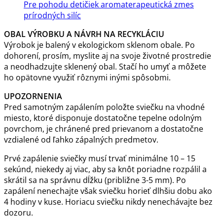
Pre pohodu detičiek aromaterapeutická zmes
prírodných silíc
OBAL VÝROBKU A NÁVRH NA RECYKLÁCIU
Výrobok je balený v ekologickom sklenom obale. Po
dohorení, prosím, myslite aj na svoje životné prostredie
a neodhadzujte sklenený obal. Stačí ho umyť a môžete
ho opätovne využiť rôznymi inými spôsobmi.
UPOZORNENIA
Pred samotným zapálením položte sviečku na vhodné
miesto, ktoré disponuje dostatočne tepelne odolným
povrchom, je chránené pred prievanom a dostatočne
vzdialené od ľahko zápalných predmetov.
Prvé zapálenie sviečky musí trvať minimálne 10 – 15
sekúnd, niekedy aj viac, aby sa knôt poriadne rozpálil a
skrátil sa na správnu dĺžku (približne 3-5 mm). Po
zapálení nenechajte však sviečku horieť dlhšiu dobu ako
4 hodiny v kuse. Horiacu sviečku nikdy nenechávajte bez
dozoru.