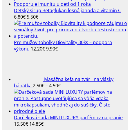
Detský sirup Betaglukan lesná jahoda a vitamín C
Pôvodná
Aktuálna
6.80
€
5.50
€
cena
cena
bola:
je:
6.80€.
5.50€.
Pre mužov tobolky Biovitality 30ks – podpora
Pôvodná
Aktuálna
výkonu
12.20
€
9.90
€
cena
cena
bola:
je:
12.20€.
9.90€.
Masážna kefa na tvár i na vlásky
Price
bábätka
2.50
€
–
4.50
€
range:
2.50€
through
4.50€
Darčeková sada MINI LUXURY parfémov na pranie
Pôvodná
Aktuálna
15.50
€
14.85
€
cena
cena