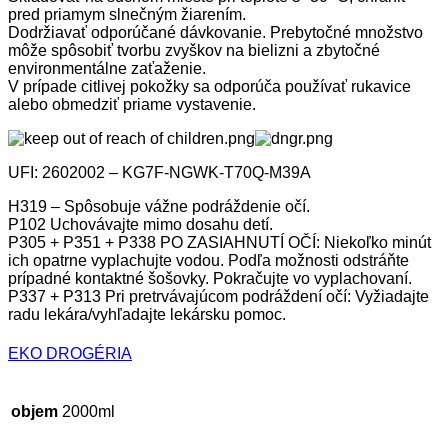
pred priamym slnečným žiarením.
Dodržiavať odporúčané dávkovanie. Prebytočné množstvo
môže spôsobiť tvorbu zvyškov na bielizni a zbytočné
environmentálne zaťaženie.
V prípade citlivej pokožky sa odporúča používať rukavice
alebo obmedziť priame vystavenie.
UFI: 2602002 – KG7F-NGWK-T70Q-M39A
H319 – Spôsobuje vážne podráždenie očí.
P102 Uchovávajte mimo dosahu detí.
P305 + P351 + P338 PO ZASIAHNUTÍ OČÍ: Niekoľko minút
ich opatrne vyplachujte vodou. Podľa možnosti odstráňte
prípadné kontaktné šošovky. Pokračujte vo vyplachovaní.
P337 + P313 Pri pretrvávajúcom podráždení očí: Vyžiadajte
radu lekára/vyhľadajte lekársku pomoc.
EKO DROGÉRIA
objem
2000ml