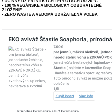
• ÚČINNÝ UŽ PRI NÍZKYCH TEPLOTÁCH OD 20 °C
• 100 % VEGÁNSKE A BIOLOGICKY ODBÚRATEĽNÉ
ZLOŽENIE
• ZERO WASTE A VEDOMÁ UDRŽATEĽNÁ VOĽBA