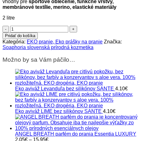
vhodný pre
športové oblečenie, funkčné vrstvy,
membránové textílie, merino, elastické materiály
2 litre
množstvo
The
Pridať do košíka
Fresh
Kategória:
EKO pranie, Eko prášky na pranie
Značka:
Maker
Soaphoria slovenská prírodná kozmetika
eko
prací
Možno by sa Vám páčilo…
gél
na
funkčnú
bielizeň
Soaphoria
Eko aviváž Levanduľa bez silikónov SANTE
4.10
€
2l
Eko aviváž LIME bez silikónov SANTE
4.10
€
ANGEL BREATH parfém do prania Essentia LUXURY
Price
2.05
€
–
15.95
€