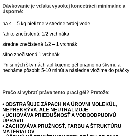
Dávkovanie je vďaka vysokej koncetrácií minimálne a
úsporné:
na 4 – 5 kg bielizne v stredne tvrdej vode
ľahko znečistená: 1/2 vrchnáka
stredne znečistená 1/2 – 1 vrchnák
silno znečistená 1 vrchnák
Pri silných škvrnách aplikujeme gél priamo na škvrnu a
necháme pôsobiť 5-10 minút a následne vložíme do práčky
Prečo si vybrať práve tento prací gél? Pretože:
• ODSTRAŇUJE ZÁPACH NA ÚROVNI MOLEKÚL,
NEPREKRÝVA, ALE NEUTRALIZUJE
• UCHOVÁVA PRIEDUŠNOSŤ A VODOODPUDIVÚ
ÚPRAVU
• ZACHOVÁVA PRUŽNOSŤ, FARBU A ŠTRUKTÚRU
MATERIÁLOV