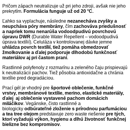
Pričom zápach neutralizuje už pri jeho zdroji, avšak nie jeho
prekrytím.
Formulácia funguje už od 20 °C.
Ľahko sa vyplachuje, následne
nezanecháva zvyšky a
neupcháva póry membrány
, čím
zachováva priedušnosť
a napriek tomu nenarúša vodoodpudivú povrchovú
úpravu DWR
(Durable Water Repellent – vodoodpudivá
úprava textílií). Celuláza v kontrolovanej dávke jemne
uhládza povrch textílií, tiež pomáha obmedzovať
žmolkovanie a ďalej podporuje dlhodobú funkčnosť
materiálov aj pri častom praní
.
Rastlinné polyfenoly z rozmarínu a zeleného čaju prispievajú
k neutralizácii pachov. Tiež pôsobia antioxidačne a chránia
textílie pred degradáciou.
Prací gél je vhodný pre
športové oblečenie, funkčné
vrstvy, membránové textílie, merino, elastické materiály,
ďalej aj oblečenie vystavené pachom domácich
miláčikov
. Vegánske, čisto rastlinné a
biologicky
odbúrateľné zloženie s prírodnou parfumáciou
a tea tree olejom
predstavuje zero waste riešenie
pre tých,
ktorí vyžadujú výkon, hygienu a dlhú životnosť funkčnej
bielizne bez kompromisov
.