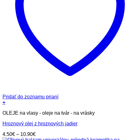
Pridať do zoznamu prianí
+
Tento
OLEJE na vlasy - oleje na tvár - na vrásky
produkt
má
Hroznový olej z hroznových jadier
viacero
variantov.
Price
4.50
€
–
10.90
€
Možnosti
range: