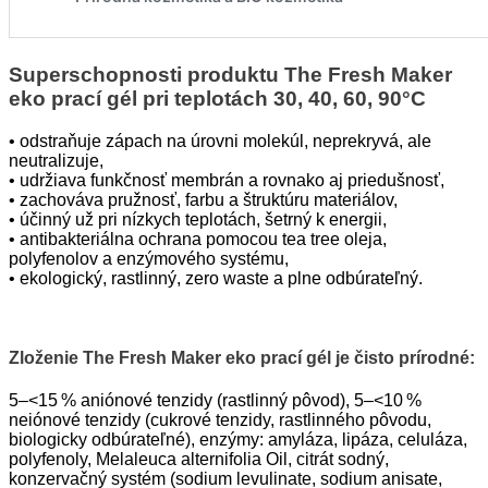
Superschopnosti produktu The Fresh Maker
eko prací gél pri teplotách 30, 40, 60, 90°C
• odstraňuje zápach na úrovni molekúl, neprekryvá, ale
neutralizuje,
• udržiava funkčnosť membrán a rovnako aj priedušnosť,
• zachováva pružnosť, farbu a štruktúru materiálov,
• účinný už pri nízkych teplotách, šetrný k energii,
• antibakteriálna ochrana pomocou tea tree oleja,
polyfenolov a enzýmového systému,
• ekologický, rastlinný, zero waste a plne odbúrateľný.
Zloženie The Fresh Maker eko prací gél je čisto prírodné:
5–<15 % aniónové tenzidy (rastlinný pôvod), 5–<10 %
neiónové tenzidy (cukrové tenzidy, rastlinného pôvodu,
biologicky odbúrateľné), enzýmy: amyláza, lipáza, celuláza,
polyfenoly, Melaleuca alternifolia Oil, citrát sodný,
konzervačný systém (sodium levulinate, sodium anisate,