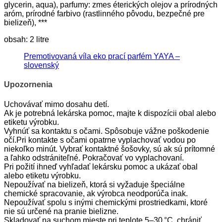
glycerin, aqua), parfumy: zmes éterických olejov a prírodných
aróm, prírodné farbivo (rastlinného pôvodu, bezpečné pre
bielizeň), ***
obsah: 2 litre
Premotivovaná víla eko prací parfém YAYA –
slovenský
Upozornenia
Uchovávať mimo dosahu detí.
Ak je potrebná lekárska pomoc, majte k dispozícii obal alebo
etiketu výrobku.
Vyhnúť sa kontaktu s očami. Spôsobuje vážne poškodenie
očí.Pri kontakte s očami opatrne vyplachovať vodou po
niekoľko minút. Vybrať kontaktné šošovky, sú ak sú prítomné
a ľahko odstrániteľné. Pokračovať vo vyplachovaní.
Pri požití ihneď vyhľadať lekársku pomoc a ukázať obal
alebo etiketu výrobku.
Nepoužívať na bielizeň, ktorá si vyžaduje špeciálne
chemické spracovanie, ak výrobca neodporúča inak.
Nepoužívať spolu s inými chemickými prostriedkami, ktoré
nie sú určené na pranie bielizne.
Skladovať na suchom mieste pri teplote 5–30 °C, chrániť