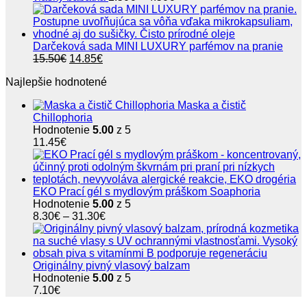
12.20€.
9.90€.
range:
2.50€
through
4.50€
Darčeková sada MINI LUXURY parfémov na pranie
Pôvodná
Aktuálna
15.50
€
14.85
€
cena
cena
Najlepšie hodnotené
bola:
je:
15.50€.
14.85€.
Maska a čistič
Chillophoria
Hodnotenie
5.00
z 5
11.45
€
EKO Prací gél s mydlovým práškom Soaphoria
Hodnotenie
5.00
z 5
Price
8.30
€
–
31.30
€
range:
8.30€
through
31.30€
Originálny pivný vlasový balzam
Hodnotenie
5.00
z 5
7.10
€