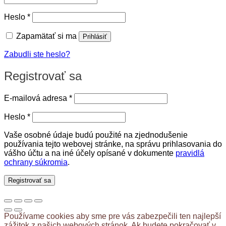
Povinné
Heslo
*
Zapamätať si ma
Prihlásiť
Zabudli ste heslo?
Registrovať sa
Povinné
E-mailová adresa
*
Povinné
Heslo
*
Vaše osobné údaje budú použité na zjednodušenie
používania tejto webovej stránke, na správu prihlasovania do
vášho účtu a na iné účely opísané v dokumente
pravidlá
ochrany súkromia
.
Registrovať sa
Používame cookies aby sme pre vás zabezpečili ten najlepší
zážitok z našich webových stránok. Ak budete pokračovať v