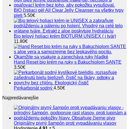
BIO čistiaci gél All Clear Jelly Cleanser na všetky typy
pleti
5.50
€
Bio telový holiaci krém BIOTURM UNISEX ( i tvár)
11.80
€
Hand Reset bio krém na ruky s Bakuchiolom SANTE
3.50
€
Perkarbonát sodný
4.50
€
Najpredávanejšie
Originálny pivný šampón proti vypadávaniu vlasov
Hodnotenie
4.91
z 5