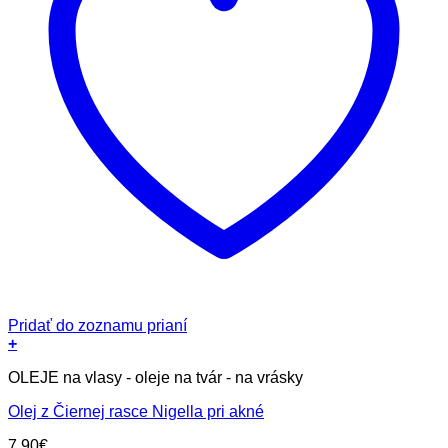
Pridať do zoznamu prianí
+
OLEJE na vlasy - oleje na tvár - na vrásky
Olej z Čiernej rasce Nigella pri akné
7.90
€