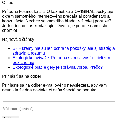
O nás
Prírodna kozmetika a BIO kozmetika a-ORIGINAL poskytuje
okrem samotného internetového predaja aj poradenstvo a
konzultácie. Nechce sa vám dlho hľadať v širokej ponuke?
Jednoducho nás kontaktujte. Dôverujte prírode namiesto
chémie!
Najnovčie články
SPF krémy nie sú len ochrana pokožky, ale aj stratégia
Žiadne
zdravia a rozumu
komentáre
Ekologické aviváže: Prírodná starostlivosť o bielizeň
na
Žiadne
bez chémie
SPF
komentáre
Žiadne
Ekologické pracie gély je správna voľba. Prečo?
na
krémy
komentá
Prihlásiť sa na odber
Ekologické
nie
na
aviváže:
sú
Ekologi
Prihláste sa na odber e-mailového newslettera, aby vám
Prírodná
len
pracie
neunikla žiadna novinka či naša špeciálna ponuka.
starostlivosť
ochrana
gély
o
pokožky,
je
bielizeň
ale
správna
bez
aj
voľba.
chémie
stratégia
Prečo?
zdravia