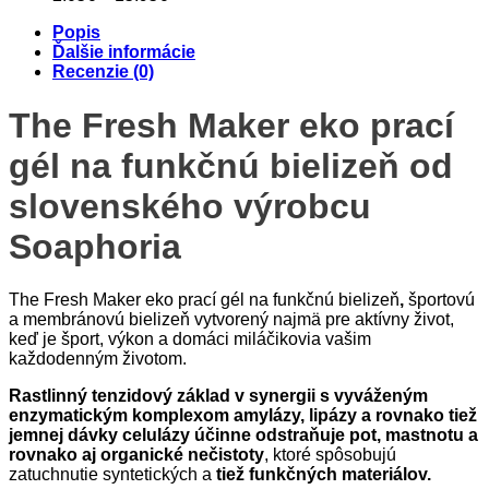
range:
Popis
2.05€
Ďalšie informácie
through
Recenzie (0)
15.95€
The Fresh Maker eko prací
gél na funkčnú bielizeň od
slovenského výrobcu
Soaphoria
The Fresh Maker eko prací gél na funkčnú bielizeň
,
športovú
a membránovú bielizeň vytvorený najmä pre aktívny život,
keď je šport, výkon a domáci miláčikovia vašim
každodenným životom.
Rastlinný tenzidový základ v synergii s vyváženým
enzymatickým komplexom amylázy, lipázy a rovnako tiež
jemnej dávky celulázy účinne odstraňuje pot, mastnotu a
rovnako aj organické nečistoty
, ktoré spôsobujú
zatuchnutie syntetických a
tiež funkčných materiálov.