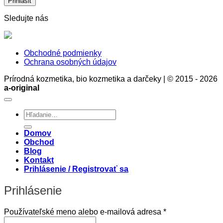
a
rozumu
Sledujte nás
Obchodné podmienky
Ochrana osobných údajov
Prírodná kozmetika, bio kozmetika a darčeky | © 2015 - 2026
a-original
Hľadať:
Domov
Obchod
Blog
Kontakt
Prihlásenie / Registrovať sa
Prihlásenie
Povinné
Používateľské meno alebo e-mailová adresa
*