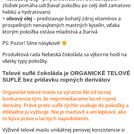
zložiek pomáha udržiavať pokožku po celý deň zamatovo
hebkú a hydratovanú
>
olivový olej
– predstavuje bohatý zdroj vitamínov a
prospešných nenasýtených mastných kyselín, vďaka
ktorým pokožka ostáva mladistvá a žiarivá
PS: Pozor! Silne návykové!
Produktová rada Nebeská čokoláda sa výborne hodí na
všetky typy pokožky.
Telové suflé čokoláda je ORGANICKÉ TELOVÉ
SUFLÉ bez prídavku ropných derivátov
Organické telové maslo sa výrazne líši od lacnej
konkurencie tým, že neprimiešavame lacné ropné
deriváty. Práve preto suflé rýchlo vsakuje do pokožky a
dôkladne ju vyživuje. Nie je mazľavé a ani lepkavé, ako
to býva práve u lacných napodobenín.
Výživné telové maslo unikátnej penovej konzistencie si