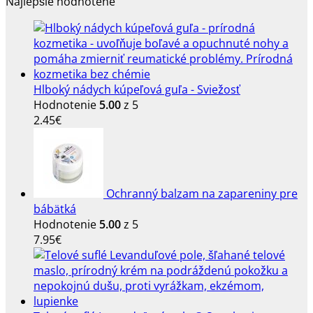
Najlepšie hodnotené
bola:
je:
15.50€.
14.85€.
Hlboký nádych kúpeľová guľa - Sviežosť
Hodnotenie
5.00
z 5
2.45
€
Ochranný balzam na zapareniny pre
bábätká
Hodnotenie
5.00
z 5
7.95
€