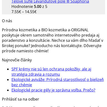
Telové suflé Levanduľové pole ® Soaphoria
Hodnotenie
5.00
z 5
Price
7.55
€
–
14.55
€
range:
O nás
7.55€
through
Prírodna kozmetika a BIO kozmetika a-ORIGINAL
14.55€
poskytuje okrem samotného internetového predaja aj
poradenstvo a konzultácie. Nechce sa vám dlho hľadať v
širokej ponuke? Jednoducho nás kontaktujte. Dôverujte
prírode namiesto chémie!
Najnovčie články
SPF krémy nie sú len ochrana pokožky, ale aj
Žiadne
stratégia zdravia a rozumu
komentáre
Ekologické aviváže: Prírodná starostlivosť o bielizeň
na
Žiadne
bez chémie
SPF
komentáre
Žiadn
Ekologické pracie gély je správna voľba. Prečo?
na
krémy
komen
Prihlásiť sa na odber
Ekologické
nie
na
aviváže:
sú
Ekolog