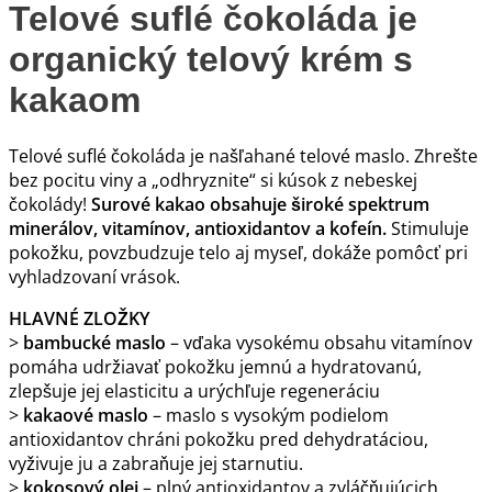
Telové suflé čokoláda je
organický telový krém s
kakaom
Telové suflé čokoláda je našľahané telové maslo. Zhrešte
bez pocitu viny a „odhryznite“ si kúsok z nebeskej
čokolády!
Surové kakao obsahuje široké spektrum
minerálov, vitamínov, antioxidantov a kofeín.
Stimuluje
pokožku, povzbudzuje telo aj myseľ, dokáže pomôcť pri
vyhladzovaní vrások.
HLAVNÉ ZLOŽKY
>
bambucké maslo
– vďaka vysokému obsahu vitamínov
pomáha udržiavať pokožku jemnú a hydratovanú,
zlepšuje jej elasticitu a urýchľuje regeneráciu
>
kakaové maslo
– maslo s vysokým podielom
antioxidantov chráni pokožku pred dehydratáciou,
vyživuje ju a zabraňuje jej starnutiu.
>
kokosový olej
– plný antioxidantov a zvláčňujúcich