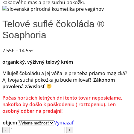
Telové suflé čokoláda ®
Soaphoria
Price
7.55
€
–
14.55
€
range:
organický, výživný telový krém
7.55€
through
Miluješ čokoládu a jej vôňa je pre teba priamo magická?
14.55€
Aj tvoja suchá pokožka ju bude milovať!
Zákonom
povolená závislosť
Počas horúcich letných dní tento tovar neposielame,
nakoľko by došlo k poškodeniu ( roztopeniu). Len
osobný odber na predajni!
objem
Vymazať
množstvo