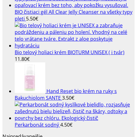
BIO čistiaci gél All Clear Jelly Cleanser na všetky typy
pleti
5.50
€
Bio telový holiaci krém BIOTURM UNISEX ( i tvár)
11.80
€
Hand Reset bio krém na ruky s
Bakuchiolom SANTE
3.50
€
Perkarbonát sodný
4.50
€
Najpredávanejšie