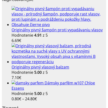
Originálny pivný šampón proti vypadávaniu vlasov
Hodnotenie
4.91
z 5
6.69
€
Originálny pivný vlasový balzam
Hodnotenie
5.00
z 5
7.10
€
Dámsky parfém w107 Chloe
Essens
Hodnotenie
5.00
z 5
Price
0.80
€
–
24.80
€
range:
Zľavnené