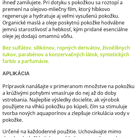
ihneď zamilujete. Pri dotyku s pokožkou sa roztopí a
premení na olejovo-mliečny film, ktorý hĺbkovo
regeneruje a hydratuje aj veľmi vysušenú pokožku.
Organické maslá a oleje poskytnú pokožke hodvábne
jemnú starostlivosť a hebkosť, kým pridané esenciálne
oleje jej dodajú omamnú vôňu.
Bez sulfátov, silikónov, ropných derivátov, živočíšnych
tukov, parabénov a konzervačných látok, syntetických
farbív a parfumácie.
APLIKÁCIA
Prípravok nanášajte v primeranom množstve na pokožku
a krúživými pohybmi vmasíruje do nej až do doby
vstrebania. Najlepšie výsledky docielite, ak výrobok
použijete na vlhkú pokožku po kúpeli, čím sa stimuluje
tvorba nových aquaporínov a zlepšuje cirkulácia vody v
pokožke.
Určené na každodenné použitie. Uchovávajte mimo