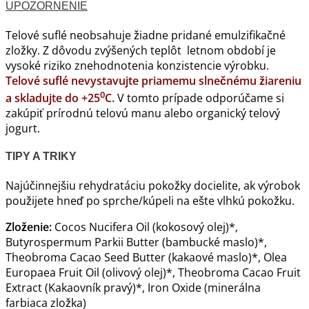
UPOZORNENIE
Telové suflé neobsahuje žiadne pridané emulzifikačné
zložky. Z dôvodu zvýšených teplôt letnom období je
vysoké riziko znehodnotenia konzistencie výrobku.
Telové suflé nevystavujte priamemu slnečnému žiareniu
0
a skladujte do +25
C.
V tomto prípade odporúčame si
zakúpiť prírodnú telovú manu alebo organický telový
jogurt.
TIPY A TRIKY
Najúčinnejšiu rehydratáciu pokožky docielite, ak výrobok
použijete hneď po sprche/kúpeli na ešte vlhkú pokožku.
Zloženie:
Cocos Nucifera Oil (kokosový olej)*,
Butyrospermum Parkii Butter (bambucké maslo)*,
Theobroma Cacao Seed Butter (kakaové maslo)*, Olea
Europaea Fruit Oil (olivový olej)*, Theobroma Cacao Fruit
Extract (Kakaovník pravý)*, Iron Oxide (minerálna
farbiaca zložka)