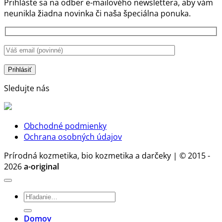
Prihláste sa na odber e-mailového newslettera, aby vám
Prírodná
len
pracie
neunikla žiadna novinka či naša špeciálna ponuka.
starostlivosť
ochrana
gély
o
pokožky,
je
bielizeň
ale
správ
bez
aj
voľba.
chémie
stratégia
Prečo?
zdravia
a
Sledujte nás
rozumu
Obchodné podmienky
Ochrana osobných údajov
Prírodná kozmetika, bio kozmetika a darčeky | © 2015 -
2026
a-original
Hľadať:
Domov