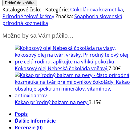
Telové
Pridať do košíka
suflé
Katalógové číslo:
-
Kategórie:
Čokoládová kozmetika
,
čokoláda
Prírodné telové krémy
Značka:
Soaphoria slovenská
®
prírodná kozmetika
Soaphoria
Možno by sa Vám páčilo…
Kokosový olej Nebeská čokoláda voňavý
7.00
€
Kakao prírodný balzam na pery
3.15
€
Popis
Ďalšie informácie
Recenzie (0)