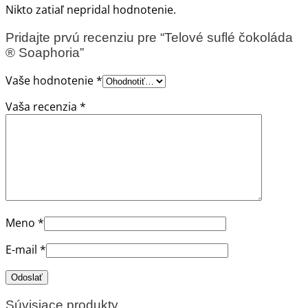
Nikto zatiaľ nepridal hodnotenie.
Pridajte prvú recenziu pre “Telové suflé čokoláda
® Soaphoria”
Vaše hodnotenie
*
Vaša recenzia
*
Meno
*
E-mail
*
Súvisiace produkty