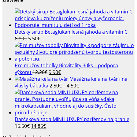
0.80€
through
24.80€
Detský sirup Betaglukan lesná jahoda a vitamín C
Pôvodná
Aktuálna
6.80
€
5.50
€
cena
cena
bola:
je:
6.80€.
5.50€.
Pre mužov tobolky Biovitality 30ks – podpora
Pôvodná
Aktuálna
výkonu
12.20
€
9.90
€
cena
cena
Masážna kefa na tvár i na
bola:
je:
Price
vlásky bábätka
2.50
€
–
4.50
€
12.20€.
9.90€.
range:
2.50€
through
4.50€
Darčeková sada MINI LUXURY parfémov na pranie
Pôvodná
Aktuálna
15.50
€
14.85
€
cena
cena