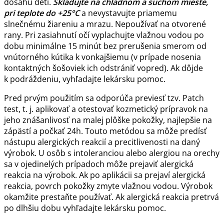
dosahu detí.
Skladujte na chladnom a suchom mieste,
pri teplote do +25°C
a nevystavujte priamemu
slnečnému žiareniu a mrazu. Nepoužívať na otvorené
rany. Pri zasiahnutí očí vyplachujte vlažnou vodou po
dobu minimálne 15 minút bez prerušenia smerom od
vnútorného kútika k vonkajšiemu (v prípade nosenia
kontaktných šošoviek ich odstrániť vopred). Ak dôjde
k podráždeniu, vyhľadajte lekársku pomoc.
Pred prvým použitím sa odporúča previesť tzv. Patch
test, t. j. aplikovať a otestovať kozmetický prípravok na
jeho znášanlivosť na malej plôške pokožky, najlepšie na
zápästí a počkať 24h. Touto metódou sa môže predísť
nástupu alergických reakcií a precitlivenosti na daný
výrobok. U osôb s intoleranciou alebo alergiou na orechy
sa v ojedinelých prípadoch môže prejaviť alergická
reakcia na výrobok. Ak po aplikácii sa prejaví alergická
reakcia, povrch pokožky zmyte vlažnou vodou. Výrobok
okamžite prestaňte používať. Ak alergická reakcia pretrvá
po dlhšiu dobu vyhľadajte lekársku pomoc.