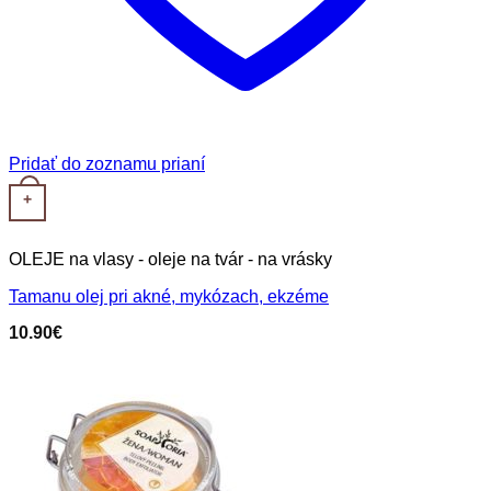
Pridať do zoznamu prianí
+
OLEJE na vlasy - oleje na tvár - na vrásky
Tamanu olej pri akné, mykózach, ekzéme
10.90
€