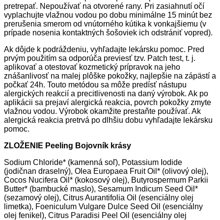
pretrepať. Nepoužívať na otvorené rany. Pri zasiahnutí očí
vyplachujte vlažnou vodou po dobu minimálne 15 minút bez
prerušenia smerom od vnútorného kútika k vonkajšiemu (v
prípade nosenia kontaktných šošoviek ich odstrániť vopred).
Ak dôjde k podráždeniu, vyhľadajte lekársku pomoc. Pred
prvým použitím sa odporúča previesť tzv. Patch test, t. j.
aplikovať a otestovať kozmetický prípravok na jeho
znášanlivosť na malej plôške pokožky, najlepšie na zápästí a
počkať 24h. Touto metódou sa môže predísť nástupu
alergických reakcií a precitlivenosti na daný výrobok. Ak po
aplikácii sa prejaví alergická reakcia, povrch pokožky zmyte
vlažnou vodou. Výrobok okamžite prestaňte používať. Ak
alergická reakcia pretrvá po dlhšiu dobu vyhľadajte lekársku
pomoc.
ZLOŽENIE Peeling Bojovník krásy
Sodium Chloride* (kamenná soľ), Potassium Iodide
(jodičnan draselný), Olea Europaea Fruit Oil* (olivový olej),
Cocos Nucifera Oil* (kokosový olej), Butyrospermum Parkii
Butter* (bambucké maslo), Sesamum Indicum Seed Oil*
(sezamový olej), Citrus Aurantifolia Oil (esenciálny olej
limetka), Foeniculum Vulgare Dulce Seed Oil (esenciálny
olej fenikel), Citrus Paradisi Peel Oil (esenciálny olej