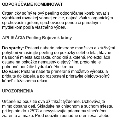
ODPORÚČAME KOMBINOVAŤ
Organický soľný telový peeling odporúčame kombinovať s
výrobkami rovnakej vonnej edície, najmä však s organickým
sprchovacím gélom, sprchovacou penou či prírodným
mydielkom podľa vlastného výberu.
APLIKÁCIA Peeling Bojovník krásy
Do sprchy:
Prstami naberte primerané množstvo a krúživými
pohybmi vmasírujte peeling do pokožky celého tela, hlavne
na suché miesta ako lakte, chodidlá a kolená. Po exfoliácii
ostane na pokožke nemastný olejový film, preto nie je
potrebné použitie hydratačného krému.
Do vane:
Prstami naberte primerané množstvo výrobku a
pridajte do kúpeľa a po rozpustení pripravíte olejovo-soľný
kúpeľ k úžasnému relaxu.
UPOZORNENIA
Určené na použitie dva až trikrát týždenne. Uchovávajte
mimo dosahu detí. Skladujte na chladnom a suchom mieste,
pri teplote do +25°C a nevystavujte priamemu slnečnému
žiareniu a mrazu. Pred použitím poriadne premiešať alebo