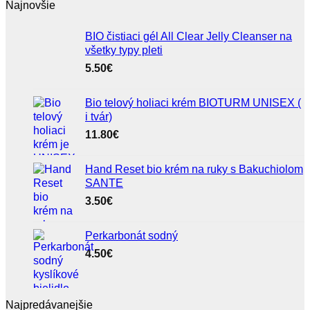
Najnovšie
BIO čistiaci gél All Clear Jelly Cleanser na
všetky typy pleti
5.50
€
Bio telový holiaci krém BIOTURM UNISEX (
i tvár)
11.80
€
Hand Reset bio krém na ruky s Bakuchiolom
SANTE
3.50
€
Perkarbonát sodný
4.50
€
Najpredávanejšie