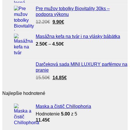
bola:
je:
Pre mužov tobolky Biovitality 30ks –
6.80€.
5.50€.
podpora výkonu
Pôvodná
Aktuálna
12.20
€
9.90
€
cena
cena
bola:
je:
Masážna kefa na tvár i na vlásky bábätka
12.20€.
9.90€.
Price
2.50
€
–
4.50
€
range:
2.50€
through
Darčeková sada MINI LUXURY parfémov na
4.50€
pranie
Pôvodná
Aktuálna
15.50
€
14.85
€
cena
cena
bola:
je:
Najlepšie hodnotené
15.50€.
14.85€.
Maska a čistič Chillophoria
Hodnotenie
5.00
z 5
11.45
€