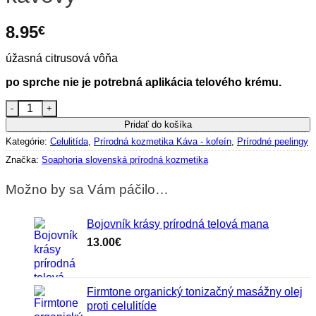
8.95
€
úžasná citrusová vôňa
po sprche nie je potrebná aplikácia telového krému.
množstvo Peeling Bojovník krásy kávový
Pridať do košíka
Kategórie:
Celulitída
,
Prírodná kozmetika Káva - kofeín
,
Prírodné peelingy
Značka:
Soaphoria slovenská prírodná kozmetika
Možno by sa Vám páčilo…
Bojovník krásy prírodná telová mana
13.00
€
Firmtone organický tonizačný masážny olej
proti celulitíde