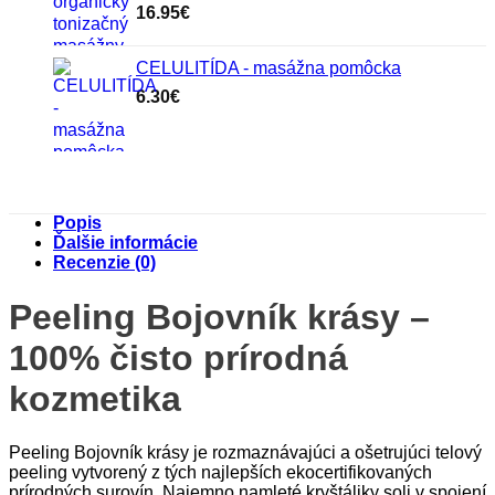
16.95
€
CELULITÍDA - masážna pomôcka
6.30
€
Popis
Ďalšie informácie
Recenzie (0)
Peeling Bojovník krásy –
100% čisto prírodná
kozmetika
Peeling Bojovník krásy je rozmaznávajúci a ošetrujúci telový
peeling vytvorený z tých najlepších ekocertifikovaných
prírodných surovín. Najemno namleté kryštáliky soli v spojení