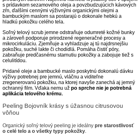
s prídavkom sezamového oleja a povzbudzujúcich kávových
zŕn, ďalšími cennými výživnými organickými olejmi a
bambuckým maslom sa postarajú o dokonale hebkú a
hladkú pokožku celého tela.
Soľný telový scrub jemne odstraňuje odumreté kožné bunky
a zároveň podporuje prirodzené regeneračné procesy a
mikrocirkuláciu. Zjemňuje a vyhladzuje aj tú najdrsnejšiu
pokožku, suché lakte či chodidlá. Pomáha čistiť póry,
zabraňuje predčasnému starnutiu pokožky a zabojuje tiež s
celulitídou.
Pridané oleje a bambucké maslo poskytnú dokonalú dávku
výživy potrebnej pre jemnú, vláčnu a viditeľne
zregenerovanú pokožku, na ktorej navyše zanechá aj jemný
ochranný film. Vďaka nemu už
po sprche nie je potrebná
aplikácia telového krému.
Peeling Bojovník krásy s úžasnou citrusovou
vôňou
Organický soľný telový peeling je ideálny
pre starostlivosť
o celé telo a o všetky typy pokožky
.