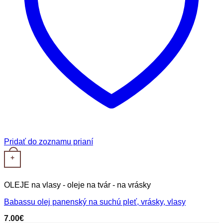
Pridať do zoznamu prianí
+
OLEJE na vlasy - oleje na tvár - na vrásky
Babassu olej panenský na suchú pleť, vrásky, vlasy
7.00
€