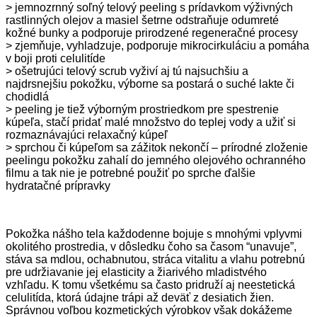
> jemnozrnný soľný telový peeling s prídavkom výživných
rastlinných olejov a masiel šetrne odstraňuje odumreté
kožné bunky a podporuje prirodzené regeneračné procesy
> zjemňuje, vyhladzuje, podporuje mikrocirkuláciu a pomáha
v boji proti celulitíde
> ošetrujúci telový scrub vyživí aj tú najsuchšiu a
najdrsnejšiu pokožku, výborne sa postará o suché lakte či
chodidlá
> peeling je tiež výborným prostriedkom pre spestrenie
kúpeľa, stačí pridať malé množstvo do teplej vody a užiť si
rozmaznávajúci relaxačný kúpeľ
> sprchou či kúpeľom sa zážitok nekončí – prírodné zloženie
peelingu pokožku zahalí do jemného olejového ochranného
filmu a tak nie je potrebné použiť po sprche ďalšie
hydratačné prípravky
Pokožka nášho tela každodenne bojuje s mnohými vplyvmi
okolitého prostredia, v dôsledku čoho sa časom “unavuje”,
stáva sa mdlou, ochabnutou, stráca vitalitu a vlahu potrebnú
pre udržiavanie jej elasticity a žiarivého mladistvého
vzhľadu. K tomu všetkému sa často pridruží aj neestetická
celulitída, ktorá údajne trápi až deväť z desiatich žien.
Správnou voľbou kozmetických výrobkov však dokážeme