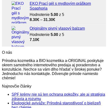
EKO Prací gél s mydlovým práškom
Soaphoria
Hodnotenie
5.00
z 5
Price
8.30
€
–
31.30
€
range:
Originálny pivný vlasový balzam
8.30€
Hodnotenie
5.00
through
z 5
7.10
€
31.30€
O nás
Prírodna kozmetika a BIO kozmetika a-ORIGINAL poskytuje
okrem samotného internetového predaja aj poradenstvo a
konzultácie. Nechce sa vám dlho hľadať v širokej ponuke?
Jednoducho nás kontaktujte. Dôverujte prírode namiesto
chémie!
Najnovčie články
SPF krémy nie sú len ochrana pokožky, ale aj stratégia
Žiadne
zdravia a rozumu
komentáre
Ekologické aviváže: Prírodná starostlivosť o bielizeň
na
Žiadne
bez chémie