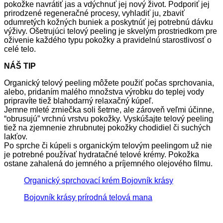
pokožke navrátiť jas a vdýchnuť jej nový život. Podporiť jej
prirodzené regeneračné procesy, vyhladiť ju, zbaviť
odumretých kožných buniek a poskytnúť jej potrebnú dávku
výživy. Ošetrujúci telový peeling je skvelým prostriedkom pre
oživenie každého typu pokožky a pravidelnú starostlivosť o
celé telo.
NÁŠ TIP
Organický telový peeling môžete použiť počas sprchovania,
alebo, pridaním malého množstva výrobku do teplej vody
pripravíte tiež blahodarný relaxačný kúpeľ.
Jemne mleté zrniečka soli šetrne, ale zároveň veľmi účinne,
“obrusujú” vrchnú vrstvu pokožky. Vyskúšajte telový peeling
tiež na zjemnenie zhrubnutej pokožky chodidiel či suchých
lakťov.
Po sprche či kúpeli s organickým telovým peelingom už nie
je potrebné používať hydratačné telové krémy. Pokožka
ostane zahalená do jemného a príjemného olejového filmu.
Organický sprchovací krém Bojovník krásy
Bojovník krásy prírodná telová mana