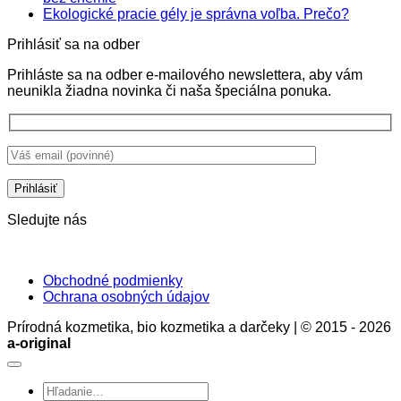
SPF
komentáre
Žiadne
Ekologické pracie gély je správna voľba. Prečo?
na
krémy
komentá
Prihlásiť sa na odber
Ekologické
nie
na
aviváže:
sú
Ekologi
Prihláste sa na odber e-mailového newslettera, aby vám
Prírodná
len
pracie
neunikla žiadna novinka či naša špeciálna ponuka.
starostlivosť
ochrana
gély
o
pokožky,
je
bielizeň
ale
správna
bez
aj
voľba.
chémie
stratégia
Prečo?
zdravia
a
rozumu
Sledujte nás
Obchodné podmienky
Ochrana osobných údajov
Prírodná kozmetika, bio kozmetika a darčeky | © 2015 - 2026
a-original
Hľadať: