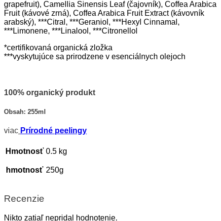
grapefruit), Camellia Sinensis Leaf (čajovník), Coffea Arabica
Fruit (kávové zrná), Coffea Arabica Fruit Extract (kávovník
arabský), ***Citral, ***Geraniol, ***Hexyl Cinnamal,
***Limonene, ***Linalool, ***Citronellol
*certifikovaná organická zložka
***vyskytujúce sa prirodzene v esenciálnych olejoch
100% organický produkt
Obsah: 255ml
viac
Prírodné peelingy
Hmotnosť
0.5 kg
hmotnosť
250g
Recenzie
Nikto zatiaľ nepridal hodnotenie.