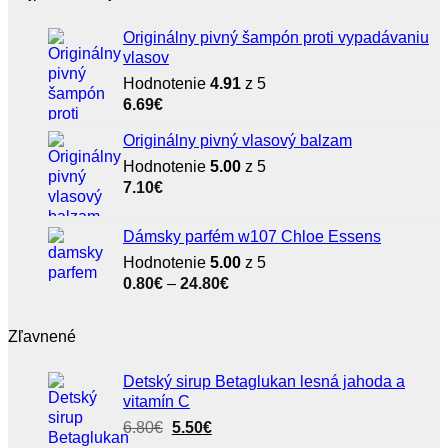
Originálny pivný šampón proti vypadávaniu
vlasov
Hodnotenie
4.91
z 5
6.69
€
Originálny pivný vlasový balzam
Hodnotenie
5.00
z 5
7.10
€
Dámsky parfém w107 Chloe Essens
Hodnotenie
5.00
z 5
Price
0.80
€
–
24.80
€
range:
0.80€
Zľavnené
through
24.80€
Detský sirup Betaglukan lesná jahoda a
vitamín C
Pôvodná
Aktuálna
6.80
€
5.50
€
cena
cena