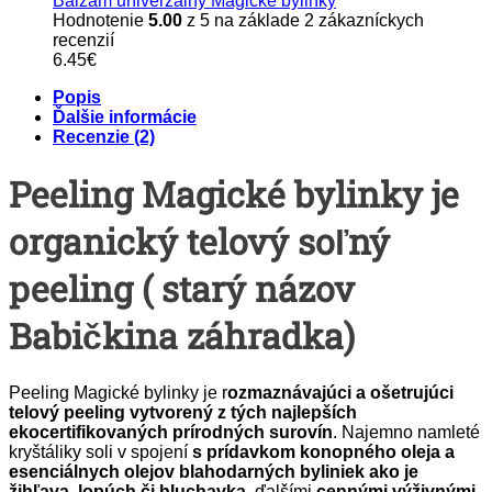
Balzam univerzálny Magické bylinky
Hodnotenie
5.00
z 5 na základe
2
zákazníckych
recenzií
6.45
€
Popis
Ďalšie informácie
Recenzie (2)
Peeling
Magické bylinky
je
organický telový soľný
peeling
( starý názov
Babičkina záhradka)
Peeling Magické bylinky je r
ozmaznávajúci a ošetrujúci
telový peeling vytvorený z tých najlepších
ekocertifikovaných prírodných surovín
. Najemno namleté
kryštáliky soli v spojení
s prídavkom konopného oleja a
esenciálnych olejov blahodarných byliniek ako je
žihľava, lopúch či hluchavka
, ďalšími
cennými výživnými