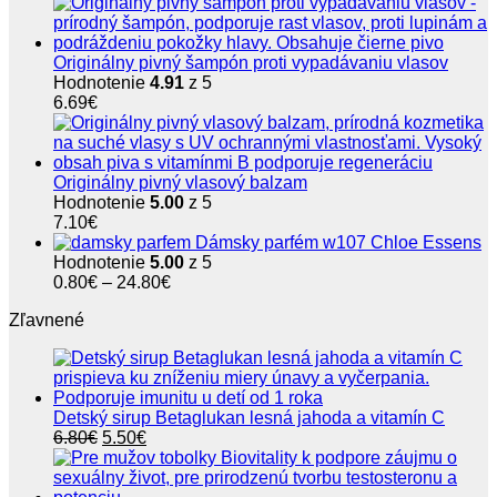
Originálny pivný šampón proti vypadávaniu vlasov
Hodnotenie
4.91
z 5
6.69
€
Originálny pivný vlasový balzam
Hodnotenie
5.00
z 5
7.10
€
Dámsky parfém w107 Chloe Essens
Hodnotenie
5.00
z 5
Price
0.80
€
–
24.80
€
range:
Zľavnené
0.80€
through
24.80€
Detský sirup Betaglukan lesná jahoda a vitamín C
Pôvodná
Aktuálna
6.80
€
5.50
€
cena
cena
bola:
je:
6.80€.
5.50€.