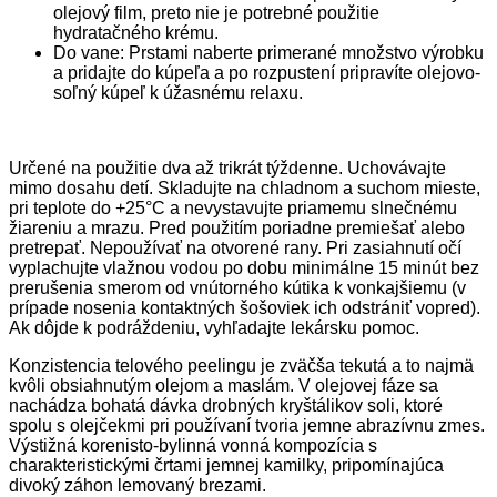
olejový film, preto nie je potrebné použitie
hydratačného krému.
Do vane: Prstami naberte primerané množstvo výrobku
a pridajte do kúpeľa a po rozpustení pripravíte olejovo-
soľný kúpeľ k úžasnému relaxu.
Určené na použitie dva až trikrát týždenne. Uchovávajte
mimo dosahu detí. Skladujte na chladnom a suchom mieste,
pri teplote do +25°C a nevystavujte priamemu slnečnému
žiareniu a mrazu. Pred použitím poriadne premiešať alebo
pretrepať. Nepoužívať na otvorené rany. Pri zasiahnutí očí
vyplachujte vlažnou vodou po dobu minimálne 15 minút bez
prerušenia smerom od vnútorného kútika k vonkajšiemu (v
prípade nosenia kontaktných šošoviek ich odstrániť vopred).
Ak dôjde k podráždeniu, vyhľadajte lekársku pomoc.
Konzistencia telového peelingu je zväčša tekutá a to najmä
kvôli obsiahnutým olejom a maslám. V olejovej fáze sa
nachádza bohatá dávka drobných kryštálikov soli, ktoré
spolu s olejčekmi pri používaní tvoria jemne abrazívnu zmes.
Výstižná korenisto-bylinná vonná kompozícia s
charakteristickými črtami jemnej kamilky, pripomínajúca
divoký záhon lemovaný brezami.