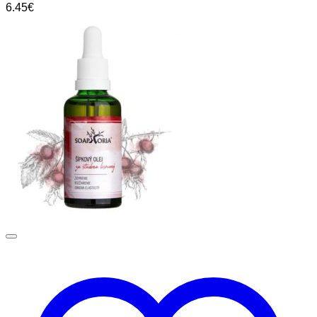
6.45
€