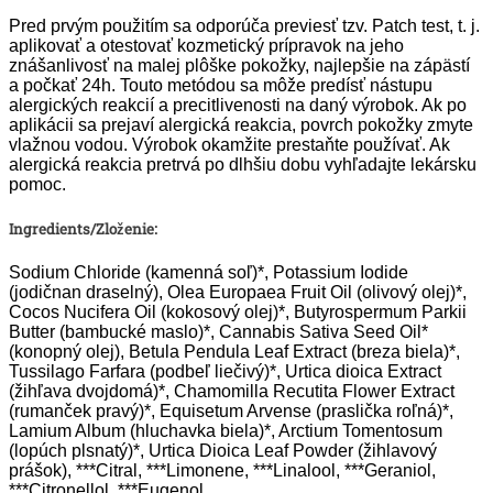
Pred prvým použitím sa odporúča previesť tzv. Patch test, t. j.
aplikovať a otestovať kozmetický prípravok na jeho
znášanlivosť na malej plôške pokožky, najlepšie na zápästí
a počkať 24h. Touto metódou sa môže predísť nástupu
alergických reakcií a precitlivenosti na daný výrobok. Ak po
aplikácii sa prejaví alergická reakcia, povrch pokožky zmyte
vlažnou vodou. Výrobok okamžite prestaňte používať. Ak
alergická reakcia pretrvá po dlhšiu dobu vyhľadajte lekársku
pomoc.
Ingredients/Zloženie:
Sodium Chloride (kamenná soľ)*, Potassium Iodide
(jodičnan draselný), Olea Europaea Fruit Oil (olivový olej)*,
Cocos Nucifera Oil (kokosový olej)*, Butyrospermum Parkii
Butter (bambucké maslo)*, Cannabis Sativa Seed Oil*
(konopný olej), Betula Pendula Leaf Extract (breza biela)*,
Tussilago Farfara (podbeľ liečivý)*, Urtica dioica Extract
(žihľava dvojdomá)*, Chamomilla Recutita Flower Extract
(rumanček pravý)*, Equisetum Arvense (praslička roľná)*,
Lamium Album (hluchavka biela)*, Arctium Tomentosum
(lopúch plsnatý)*, Urtica Dioica Leaf Powder (žihlavový
prášok), ***Citral, ***Limonene, ***Linalool, ***Geraniol,
***Citronellol, ***Eugenol,