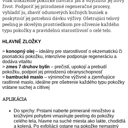
však dokážeme pokožke navrátiť jas a vdýchnuť jej nový
život. Podporiť jej prirodzené regeneračné procesy,
vyhladiť ju, zbaviť odumretých kožných buniek a
poskytnúť jej potrebnú dávku výživy. Ošetrujúci telový
peeling je skvelým prostriedkom pre oživenie každého
typu pokožky a pravidelnú starostlivosť o celé telo.
HLAVNÉ ZLOŽKY
>
konopný olej
– ideálny pre starostlivosť o ekzematickú či
psoriatickú pokožku, intenzívne podporuje regeneráciu a
dodáva vitalitu
>
zmes 7 druhov bylín
– prečistí, upokojí a prebudí
pokožku, podporí jej prirodzenú obranyschopnosť
>
bambucké maslo
– výnimočne výživné a zjemňujúce
rastlinné maslo, ideálne pre ošetrenie každého typu pokožky
vrátane suchej a citlivej
APLIKÁCIA
Do sprchy: Prstami naberte primerané množstvo a
krúživými pohybmi vmasírujte peeling do pokožky
celého tela, hlavne na suché miesta ako lakte, chodidlá
a kolená. Po exfoliácii ostane na pokožke nemastný