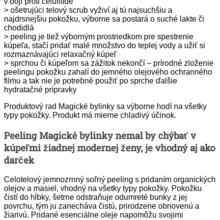
v boji proti celulitíde
> ošetrujúci telový scrub vyživí aj tú najsuchšiu a
najdrsnejšiu pokožku, výborne sa postará o suché lakte či
chodidlá
> peeling je tiež výborným prostriedkom pre spestrenie
kúpeľa, stačí pridať malé množstvo do teplej vody a užiť si
rozmaznávajúci relaxačný kúpeľ
> sprchou či kúpeľom sa zážitok nekončí – prírodné zloženie
peelingu pokožku zahalí do jemného olejového ochranného
filmu a tak nie je potrebné použiť po sprche ďalšie
hydratačné prípravky
Produktový rad Magické bylinky sa výborne hodí na všetky
typy pokožky. Produkt má mierne chladivý účinok.
Peeling Magické bylinky nemal by chýbať v
kúpeľmi žiadnej modernej ženy, je vhodný aj ako
darček
Celotelový jemnozrnný soľný peeling s pridaním organických
olejov a masiel, vhodný na všetky typy pokožky. Pokožku
čistí do hĺbky, šetrne odstraňuje odumreté bunky z jej
povrchu, tým ju zanecháva čistú, prirodzene obnovenú a
žiarivú. Pridané esenciálne oleje napomôžu svojimi