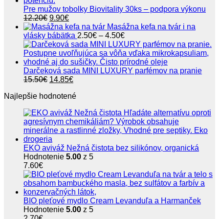
Pre mužov tobolky Biovitality 30ks – podpora výkonu
Pôvodná
Aktuálna
12.20
€
9.90
€
cena
cena
Masážna kefa na tvár i na
bola:
je:
Price
vlásky bábätka
2.50
€
–
4.50
€
12.20€.
9.90€.
range:
2.50€
through
4.50€
Darčeková sada MINI LUXURY parfémov na pranie
Pôvodná
Aktuálna
15.50
€
14.85
€
cena
cena
Najlepšie hodnotené
bola:
je:
15.50€.
14.85€.
EKO aviváž Nežná čistota bez silikónov, organická
Hodnotenie
5.00
z 5
7.60
€
BIO pleťové mydlo Cream Levanduľa a Harmanček
Hodnotenie
5.00
z 5
2.70
€