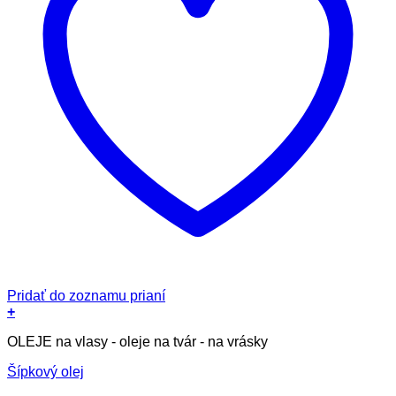
Pridať do zoznamu prianí
+
Tento
OLEJE na vlasy - oleje na tvár - na vrásky
produkt
má
Šípkový olej
viacero
variantov.