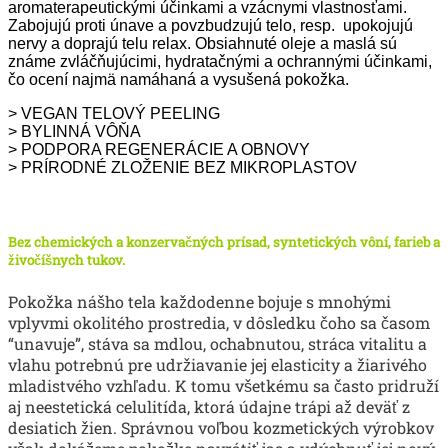
aromaterapeutickými účinkami a vzácnymi vlastnosťami.
Zabojujú proti únave a povzbudzujú telo, resp. upokojujú
nervy a doprajú telu relax. Obsiahnuté oleje a maslá sú
známe zvláčňujúcimi, hydratačnými a ochrannými účinkami,
čo ocení najmä namáhaná a vysušená pokožka.
> VEGAN TELOVÝ PEELING
> BYLINNÁ VÔŇA
> PODPORA REGENERÁCIE A OBNOVY
> PRÍRODNÉ ZLOŽENIE BEZ MIKROPLASTOV
Bez chemických a konzervačných prísad, syntetických vôní, farieb a
živočíšnych tukov.
Pokožka nášho tela každodenne bojuje s mnohými
vplyvmi okolitého prostredia, v dôsledku čoho sa časom
“unavuje”, stáva sa mdlou, ochabnutou, stráca vitalitu a
vlahu potrebnú pre udržiavanie jej elasticity a žiarivého
mladistvého vzhľadu. K tomu všetkému sa často pridruží
aj neestetická celulitída, ktorá údajne trápi až deväť z
desiatich žien. Správnou voľbou kozmetických výrobkov