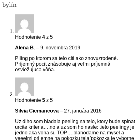
bylín
Hodnotenie
4
z 5
Alena B.
–
9. novembra 2019
Piling po ktorom sa telo cíti ako znovuzrodené.
Príjemný pocit znásobuje aj veľmi príjemná
osviežujuca vôňa.
Hodnotenie
5
z 5
Silvia Cicmancova
–
27. januára 2016
Uz dlho som hladala peeling na telo, ktory bude splnat
urcite kriteria….no a uz som ho nasle: tieto peelingy je
jedno aka vona su TOP….blahodarne na mysel a
veeelmi prijemne na pokozku tela(pokozka je vyborne