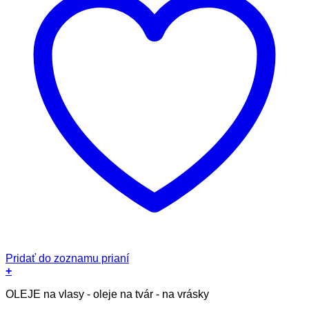
Pridať do zoznamu prianí
+
Tento
OLEJE na vlasy - oleje na tvár - na vrásky
produkt
má