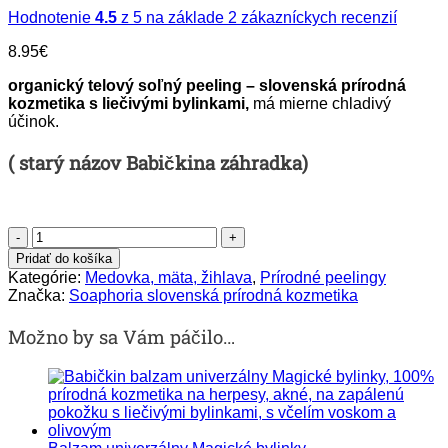
Hodnotenie
4.5
z 5 na základe
2
zákazníckych recenzií
8.95
€
organický telový soľný peeling – slovenská prírodná
kozmetika s liečivými bylinkami,
má mierne chladivý
účinok.
( starý názov Babičkina záhradka)
množstvo
Peeling
Pridať do košíka
Magické
Kategórie:
Medovka, mäta, žihlava
,
Prírodné peelingy
bylinky
Značka:
Soaphoria slovenská prírodná kozmetika
s
kúskami
Možno by sa Vám páčilo…
bylín