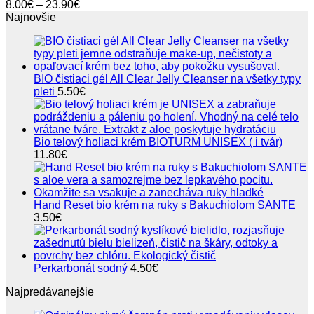
Price
8.00
€
–
23.90
€
Možnosti
range:
Najnovšie
si
8.00€
môžete
through
vybrať
23.90€
na
stránke
BIO čistiaci gél All Clear Jelly Cleanser na všetky typy
produktu.
pleti
5.50
€
Bio telový holiaci krém BIOTURM UNISEX ( i tvár)
11.80
€
Hand Reset bio krém na ruky s Bakuchiolom SANTE
3.50
€
Perkarbonát sodný
4.50
€
Najpredávanejšie