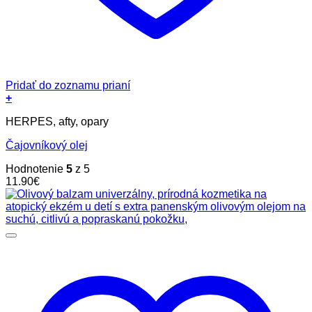
Pridať do zoznamu prianí
+
HERPES, afty, opary
Čajovníkový olej
Hodnotenie
5
z 5
11.90
€