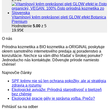
Vitamínový krém prekrásnej pleti GLOW efekt Botanica
Premium
Hodnotenie
5.00
z 5
19.95
€
O nás
Prírodna kozmetika a BIO kozmetika a-ORIGINAL poskytuje
okrem samotného internetového predaja aj poradenstvo a
konzultácie. Nechce sa vám dlho hľadať v širokej ponuke?
Jednoducho nás kontaktujte. Dôverujte prírode namiesto
chémie!
Najnovčie články
SPF krémy nie sú len ochrana pokožky, ale aj stratégia
Žiadne
zdravia a rozumu
komentáre
Ekologické aviváže: Prírodná starostlivosť o bielizeň
na
Žiadne
bez chémie
SPF
komentáre
Žiadne
Ekologické pracie gély je správna voľba. Prečo?
na
krémy
komentá
Prihlásiť sa na odber
Ekologické
nie
na