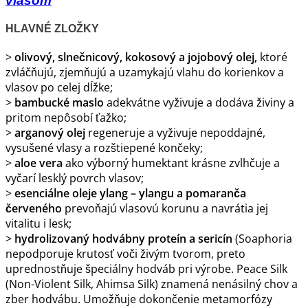
vlasom
HLAVNÉ ZLOŽKY
>
olivový, slnečnicový, kokosový a jojobový olej,
ktoré
zvláčňujú, zjemňujú a uzamykajú vlahu do korienkov a
vlasov po celej dĺžke;
>
bambucké maslo
adekvátne vyživuje a dodáva živiny a
pritom nepôsobí ťažko;
>
arganový olej
regeneruje a vyživuje nepoddajné,
vysušené vlasy a rozštiepené končeky;
>
aloe vera
ako výborný humektant krásne zvlhčuje a
vyčarí lesklý povrch vlasov;
>
esenciálne oleje ylang – ylangu a pomaranča
červeného
prevoňajú vlasovú korunu a navrátia jej
vitalitu i lesk;
>
hydrolizovaný hodvábny proteín a sericín
(Soaphoria
nepodporuje krutosť voči živým tvorom, preto
uprednostňuje špeciálny hodváb pri výrobe. Peace Silk
(Non-Violent Silk, Ahimsa Silk) znamená nenásilný chov a
zber hodvábu. Umožňuje dokončenie metamorfózy