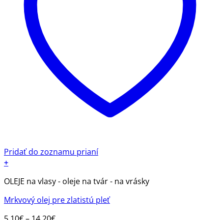
Pridať do zoznamu prianí
+
Tento
OLEJE na vlasy - oleje na tvár - na vrásky
produkt
má
Mrkvový olej pre zlatistú pleť
viacero
variantov.
Price
5.10
€
–
14.20
€