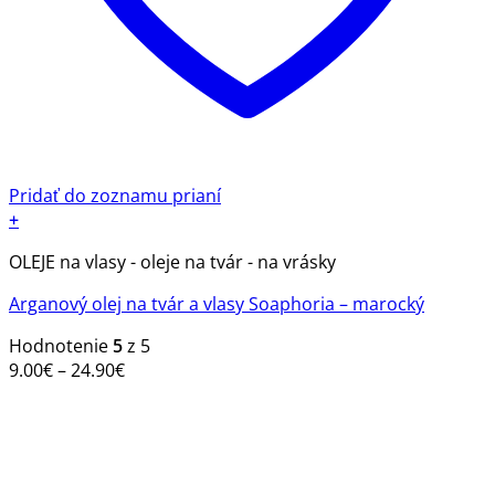
Pridať do zoznamu prianí
+
Tento
OLEJE na vlasy - oleje na tvár - na vrásky
produkt
má
Arganový olej na tvár a vlasy Soaphoria – marocký
viacero
variantov.
Hodnotenie
5
z 5
Možnosti
Price
9.00
€
–
24.90
€
si
range:
môžete
9.00€
vybrať
through
na
24.90€
stránke