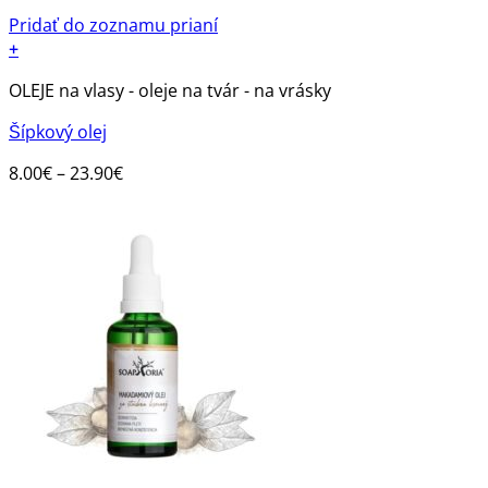
Pridať do zoznamu prianí
+
Tento
OLEJE na vlasy - oleje na tvár - na vrásky
produkt
má
Šípkový olej
viacero
variantov.
Price
8.00
€
–
23.90
€
Možnosti
range:
si
8.00€
môžete
through
vybrať
23.90€
na
stránke
produktu.