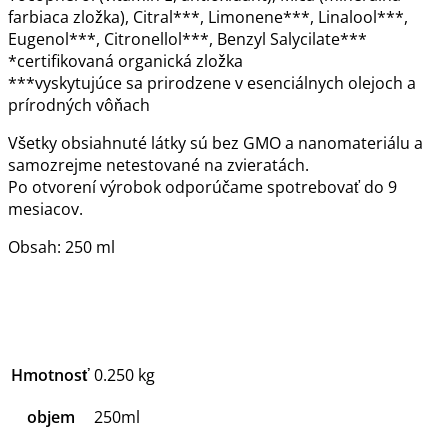
farbiaca zložka), Citral***, Limonene***, Linalool***,
Eugenol***, Citronellol***, Benzyl Salycilate***
*certifikovaná organická zložka
***vyskytujúce sa prirodzene v esenciálnych olejoch a
prírodných vôňach
Všetky obsiahnuté látky sú bez GMO a nanomateriálu a
samozrejme netestované na zvieratách.
Po otvorení výrobok odporúčame spotrebovať do 9
mesiacov.
Obsah: 250 ml
Hmotnosť
0.250 kg
objem
250ml