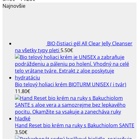
Možnosti
range:
Najnovšie
si
5.10€
môžete
through
vybrať
14.20€
na
stránke
BIO čistiaci gél All Clear Jelly Cleanser
produktu.
na všetky typy pleti
5.50
€
Bio telový holiaci krém BIOTURM UNISEX ( i tvár)
11.80
€
Hand Reset bio krém na ruky s Bakuchiolom SANTE
3.50
€