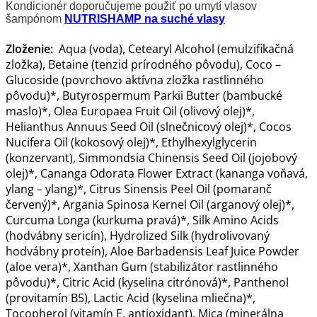
Kondicionér doporučujeme použiť po umytí vlasov
šampónom
NUTRISHAMP na suché vlasy
Zloženie:
Aqua (voda), Cetearyl Alcohol (emulzifikačná
zložka), Betaine (tenzid prírodného pôvodu), Coco –
Glucoside (povrchovo aktívna zložka rastlinného
pôvodu)*, Butyrospermum Parkii Butter (bambucké
maslo)*, Olea Europaea Fruit Oil (olivový olej)*,
Helianthus Annuus Seed Oil (slnečnicový olej)*, Cocos
Nucifera Oil (kokosový olej)*, Ethylhexylglycerin
(konzervant), Simmondsia Chinensis Seed Oil (jojobový
olej)*, Cananga Odorata Flower Extract (kananga voňavá,
ylang – ylang)*, Citrus Sinensis Peel Oil (pomaranč
červený)*, Argania Spinosa Kernel Oil (arganový olej)*,
Curcuma Longa (kurkuma pravá)*, Silk Amino Acids
(hodvábny sericín), Hydrolized Silk (hydrolivovaný
hodvábny proteín), Aloe Barbadensis Leaf Juice Powder
(aloe vera)*, Xanthan Gum (stabilizátor rastlinného
pôvodu)*, Citric Acid (kyselina citrónová)*, Panthenol
(provitamín B5), Lactic Acid (kyselina mliečna)*,
Tocopherol (vitamín E, antioxidant), Mica (minerálna