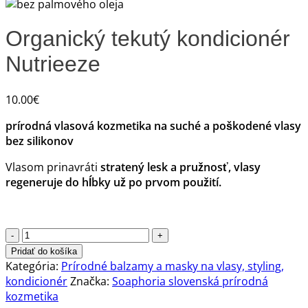
Organický tekutý kondicionér
Nutrieeze
10.00
€
prírodná vlasová kozmetika na suché a poškodené vlasy
bez silikonov
Vlasom prinavráti
stratený lesk a pružnosť, vlasy
regeneruje do hĺbky už po prvom použití.
množstvo
Organický
Pridať do košíka
tekutý
Kategória:
Prírodné balzamy a masky na vlasy, styling,
kondicionér
kondicionér
Značka:
Soaphoria slovenská prírodná
Nutrieeze
kozmetika