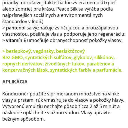
priadky morušovej, takže žiadne zviera nemusí trpieť
alebo zomrieť pre krásu. Peace Silk sa vyrába podľa
najprísnejších sociálnych a environmentálnych
štandardov v Indii.)
>
pantenol
sa vyznačuje zvlhčujúcou a protizápalovou
vlastnosťou, posilňuje vlas a podporuje jeho regeneráciu;
>
vitamín E
umocňuje obranyschopnosť pokožky vlasov.
> bezlepkový, vegánsky, bezlaktózový
Bez GMO, syntetických sulfátov, glykolov, silikónov,
ropných derivátov, živočíšnych tukov, parabénov a
konzervačných látok, syntetických farbív a parfumácie.
APLIKÁCIA
Kondicionér použite v primeranom množstve na vlhké
vlasy a prstami rúk vmasírujte do vlasov a pokožky hlavy.
Vytvorenú emulziu nechajte pôsobiť cca 2 až 5 minút a
následne opláchnite vlažnou vodou. Vlasy upravte
bežným spôsobom.