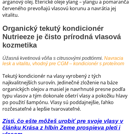
arganový olej. Éterické oleje ylang – ylangu a pomaranča
červeného prevoňajú vlasovú korunu a navrátia jej
vitalitu.
Organický tekutý kondicionér
Nutrieeze je čisto prírodná vlasová
kozmetika
Úžasná kvetinová vôňa s citrusovými podtónmi.
Navracia
lesk a vitalitu, vhodný pre CGM – kondicionér s proteínom
Tekutý kondicionér na vlasy vyrobený z tých
najkvalitnejších surovín. Jedinečné zloženie na báze
organických olejov a masiel je navrhnuté presne podľa
typu vlasov a tým dokonale ošetrí vlasy a pokožku hlavy
po použití šampónu. Vlasy sú poddajnejšie, ľahko
rozčesateľné a lepšie tvarovateľné.
Zisti, čo ešte môžeš urobiť pre svoje vlasy v
článku Krása z hlbín Zeme prospieva pleti i