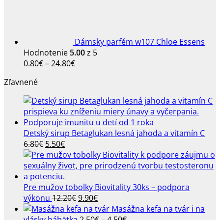
Dámsky parfém w107 Chloe Essens
Hodnotenie
5.00
z 5
Price
0.80
€
–
24.80
€
range:
Zľavnené
0.80€
through
24.80€
Detský sirup Betaglukan lesná jahoda a vitamín C
Pôvodná
Aktuálna
6.80
€
5.50
€
cena
cena
bola:
je:
6.80€.
5.50€.
Pre mužov tobolky Biovitality 30ks – podpora
Pôvodná
Aktuálna
výkonu
12.20
€
9.90
€
cena
cena
Masážna kefa na tvár i na
bola:
je:
Price
vlásky bábätka
2.50
€
–
4.50
€