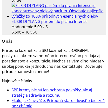
3.15
€
ELISIR DI YLANG parfém do prania Intense
Hodnotenie
5.00
z 5
Price
5.50
€
–
16.95
€
range:
O nás
5.50€
through
Prírodna kozmetika a BIO kozmetika a-ORIGINAL
16.95€
poskytuje okrem samotného internetového predaja aj
poradenstvo a konzultácie. Nechce sa vám dlho hľadať v
širokej ponuke? Jednoducho nás kontaktujte. Dôverujte
prírode namiesto chémie!
Najnovčie články
SPF krémy nie sú len ochrana pokožky, ale aj
Žiadne
stratégia zdravia a rozumu
komentáre
Ekologické aviváže: Prírodná starostlivosť o bielizeň
na
Žiadne
bez chémie