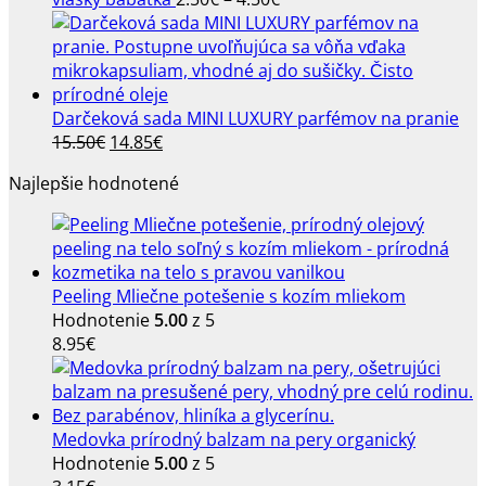
12.20€.
9.90€.
range:
2.50€
through
4.50€
Darčeková sada MINI LUXURY parfémov na pranie
Pôvodná
Aktuálna
15.50
€
14.85
€
cena
cena
Najlepšie hodnotené
bola:
je:
15.50€.
14.85€.
Peeling Mliečne potešenie s kozím mliekom
Hodnotenie
5.00
z 5
8.95
€
Medovka prírodný balzam na pery organický
Hodnotenie
5.00
z 5