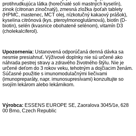
protihrudkujúca látka (horečnaté soli mastných kyselín),
zinok (citronan zinočnatý), zmesná zložka /poťah tablety
(HPMC, mastenec, MCT olej, nízkotučný kakaový prášok),
kyselina citrónová (kys. pteroylmonoglutámová), biotín (D-
biotin), selén (kvasnice obohatené selénom), vitamín D3
(cholekalciferol).
Upozornenia:
Ustanovená odporúčaná denná dávka sa
nesmie presiahnuť. Výživové doplnky nie sú určené ako
náhrada pestrej stravy a zdravého životného štýlu. Nie je
určené deťom do 3 rokov veku, tehotným a dojčiacim ženám.
Súčasné použitie s imunomodulačnými liečivami
(imunopreparáty, napr. imunosupresívami) konzultujte so
svojím lekárom alebo lekárnikom.
Výrobca:
ESSENS EUROPE SE, Zaoralova 3045/1e, 628
00 Brno, Czech Republic