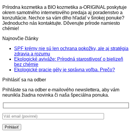
Prírodna kozmetika a BIO kozmetika a-ORIGINAL poskytuje
okrem samotného internetového predaja aj poradenstvo a
konzultácie. Nechce sa vám dlho hľadať v širokej ponuke?
Jednoducho nás kontaktujte. Dôverujte prírode namiesto
chémie!
Najnovčie články
SPF krémy nie sú len ochrana pokožky, ale aj stratégia
Žiadne
zdravia a rozumu
komentáre
Ekologické aviváže: Prírodná starostlivosť o bielizeň
na
Žiadne
bez chémie
SPF
komentáre
Žiadne
Ekologické pracie gély je správna voľba. Prečo?
na
krémy
komentá
Prihlásiť sa na odber
Ekologické
nie
na
aviváže:
sú
Ekologi
Prihláste sa na odber e-mailového newslettera, aby vám
Prírodná
len
pracie
neunikla žiadna novinka či naša špeciálna ponuka.
starostlivosť
ochrana
gély
o
pokožky,
je
bielizeň
ale
správna
bez
aj
voľba.
chémie
stratégia
Prečo?
zdravia
a