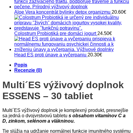
Aloe Vera koncentrát bylinky detox organizmu
20.60
€
Colostrum Probiotiká pre domáci jogurt
24.50
€
Head ES proti únave a vyčerpaniu
20.30
€
Popis
Recenzie (0)
Multi´ES výživový doplnok
ESSENS – 30 tabliet
Multi´ES výživový doplnok je komplexný produkt, presnejšie
sa jedná o dvojvrstvovú tabletu
s obsahom vitamínov C a
D, zinkom, selénom a vlákninou.
Tie slúžia na udržanie normálnej funkcie imunitného systému