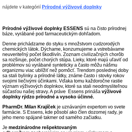
nájdete v kategórií
Prírodné výživové doplnky
Prírodné výživové doplnky ESSENS
sú na čisto prírodnej
báze, vyrábané pod farmaceutickým dohľadom.
Denne prichádzame do styku s množstvom cudzorodých
chemických látok. Dýchame, konzumujeme a vstrebávame
neuveriteľný počet škodlivín. Zoznam civilizačných chorôb
sa rozširuje, počet chorých stúpa. Lieky, ktoré majú uľaviť od
problémov sú vyrábané synteticky a často môžu nášmu
organizmu viac ublížiť než pomôcť. Trendom poslednej doby
sa stali bylinky a prírodné látky, známe často i stovky rokov
svojimi liečivými účinkami. Vďaka tomu každoročne rastie
význam výživových doplnkov, ktoré sa stali neodmysliteľnou
súčasťou našej stravy. A práve Essens prináša
výživové
doplnky rýdzo prírodné a vysoko účinné.
PharmDr. Milan Krajíček
je uznávaným expertom vo svete
farmácie. S Essens, kde pôsobí ako člen dozornej rady, je
jeho meno spájané takmer od samého začiatku.
Je
medzinárodne rešpektovaným