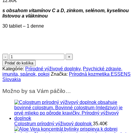
12.80
€
s obsahom vitamínov C a D, zinkom, selénom, kyselinou
listovou a vlákninou
30 tabliet – 1 denne
množstvo
Multi
Pridať do košíka
´ES
Kategórie:
Prírodné výživové doplnky
,
Psychické zdravie,
výživový
imunita, spánok, pokoj
Značka:
Prírodná kozmetika ESSENS
doplnok
Slovakia
-
komplexná
Možno by sa Vám páčilo…
imunita
Colostrum prírodný výživový doplnok
35.40
€