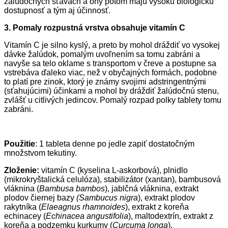
žalúdočných šťavách a ony potom majú vysokú biologickú
dostupnosť a tým aj účinnosť.
3. Pomaly rozpustná vrstva obsahuje vitamín C
Vitamín C je silno kyslý, a preto by mohol dráždiť vo vysokej
dávke žalúdok, pomalým uvoľnením sa tomu zabráni a
navyše sa telo oklame s transportom v čreve a postupne sa
vstrebáva ďaleko viac, než v obyčajných formách, podobne
to platí pre zinok, ktorý je známy svojimi adstringentnými
(sťahujúcimi) účinkami a mohol by dráždiť žalúdočnú stenu,
zvlášť u citlivých jedincov. Pomalý rozpad polky tablety tomu
zabráni.
Použitie
: 1 tableta denne po jedle zapiť dostatočným
množstvom tekutiny.
Zloženie:
vitamín C (kyselina L-askorbová), plnidlo
(mikrokryštalická celulóza), stabilizátor (xantan), bambusová
vláknina (
Bambusa bambos
), jablčná vláknina, extrakt
plodov čiernej bazy
(Sambucus nigra
), extrakt plodov
rakytníka (
Elaeagnus rhamnoides
), extrakt z koreňa
echinacey (
Echinacea angustifolia
), maltodextrín, extrakt z
koreňa a podzemku kurkumy (
Curcuma longa
),