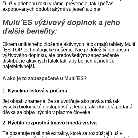
či už v priebehu roku v rámci prevencie, tak i počas
exponovaných období akými sú jeseň a zima.
Multi´ES výživový doplnok a jeho
ďalšie benefity:
Okrem unikátneho zloženia aktívnych látok majú tablety Multi
´ES TOP technologické riešenie. Nie je dôležitý len obsah
výživového doplnku, ale predovšetkým zabezpečenie
distribúcie aktívnych látok tak, aby bol ich účinok čo
najefektívnejší.
A ako je to zabezpečené u Multi´ES?
1. Kyselina listová v poťahu
Jej obsah znamená, že sa uvoľňuje ako prvá a má tak
vysokú biologickú dostupnosť, a teda prakticky celá podaná
dávka sa objaví rýchlo v plazme človeka.
2. Rýchlo rozpustná tmavo hnedá vrstva
Tá obsahuje rastlinné extrakty, ktoré sa rozpúšťajú už v