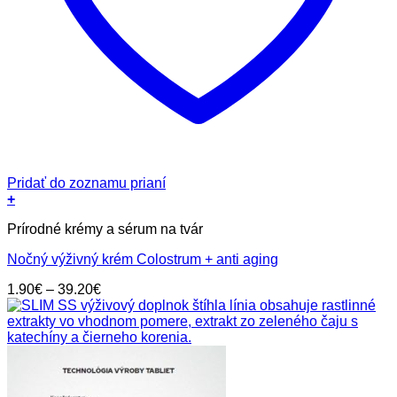
Pridať do zoznamu prianí
+
Tento
Prírodné krémy a sérum na tvár
produkt
má
Nočný výživný krém Colostrum + anti aging
viacero
variantov.
Price
1.90
€
–
39.20
€
Možnosti
range:
si
1.90€
môžete
through
vybrať
39.20€
na
stránke
produktu.