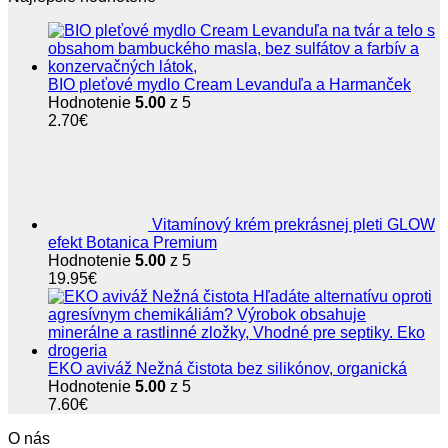
15.50€.
14.85€.
BIO pleťové mydlo Cream Levanduľa a Harmanček
Hodnotenie
5.00
z 5
2.70
€
Vitamínový krém prekrásnej pleti GLOW
efekt Botanica Premium
Hodnotenie
5.00
z 5
19.95
€
EKO aviváž Nežná čistota bez silikónov, organická
Hodnotenie
5.00
z 5
7.60
€
O nás