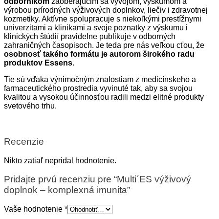
odborníkom
zaoberajúcim sa vývojom, výskumom a
výrobou prírodných výživových doplnkov, liečiv i zdravotnej
kozmetiky. Aktívne spolupracuje s niekoľkými prestížnymi
univerzitami a klinikami a svoje poznatky z výskumu i
klinických štúdií pravidelne publikuje v odborných
zahraničných časopisoch. Je teda pre nás veľkou cťou, že
osobnosť takého formátu je autorom širokého radu
produktov Essens.
Tie sú vďaka výnimočným znalostiam z medicínskeho a
farmaceutického prostredia vyvinuté tak, aby sa svojou
kvalitou a vysokou účinnosťou radili medzi elitné produkty
svetového trhu.
Recenzie
Nikto zatiaľ nepridal hodnotenie.
Pridajte prvú recenziu pre “Multi´ES výživový
doplnok – komplexná imunita”
Vaše hodnotenie
*