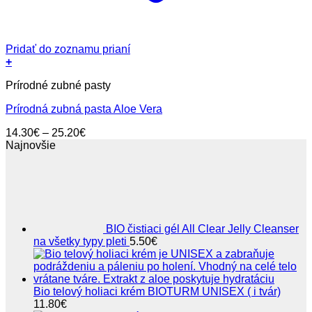
Pridať do zoznamu prianí
+
Tento
Prírodné zubné pasty
produkt
má
Prírodná zubná pasta Aloe Vera
viacero
variantov.
Price
14.30
€
–
25.20
€
Možnosti
range:
Najnovšie
si
14.30€
môžete
through
vybrať
25.20€
na
stránke
produktu.
BIO čistiaci gél All Clear Jelly Cleanser
na všetky typy pleti
5.50
€
Bio telový holiaci krém BIOTURM UNISEX ( i tvár)
11.80
€