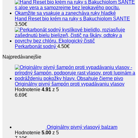
Hand Reset bio krém na ruky s Bakuchiolom SANTE
3.50
€
Perkarbonát sodný
4.50
€
Najpredávanejšie
Originálny pivný šampón proti vypadávaniu vlasov
Hodnotenie
4.91
z 5
6.69
€
Originálny pivný vlasový balzam
Hodnotenie
5.00
z 5