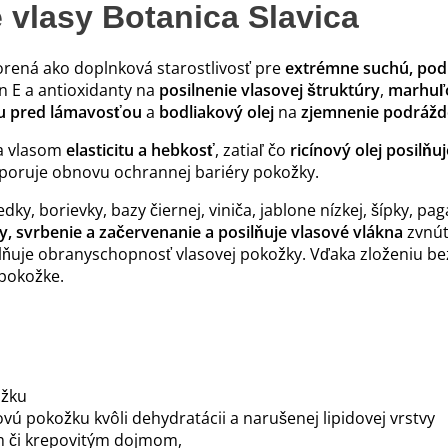
 vlasy Botanica Slavica
vorená ako doplnková starostlivosť pre
extrémne suchú, pod
n E a antioxidanty na
posilnenie vlasovej štruktúry
,
marhuľo
u pred lámavosťou
a
bodliakový olej
na
zjemnenie podrážd
a vlasom
elasticitu a hebkosť
, zatiaľ čo
ricínový olej posilňu
poruje obnovu ochrannej bariéry pokožky.
edky, borievky, bazy čiernej, viniča, jablone nízkej, šípky
y, svrbenie a začervenanie a posilňuje vlasové vlákna
zvnút
lňuje obranyschopnosť vlasovej pokožky. Vďaka zloženiu be
 pokožke.
ožku
ú pokožku kvôli dehydratácii a narušenej lipidovej vrstvy
m či krepovitým dojmom,