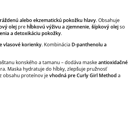
ráždenú alebo ekzematickú pokožku hlavy
. Obsahuje
vý olej
pre
hĺbkovú výživu
a zjemnenie
,
šípkový olej
so
enia a detoxikáciu pokožky
.
je vlasové korienky
. Kombinácia
D-panthenolu a
, pagaštanu konského a tamanu – dodáva maske
antioxidačné
ra. Maska hydratuje do hĺbky, zlepšuje pružnosť
z obsahu proteínov je
vhodná pre Curly Girl Method
a