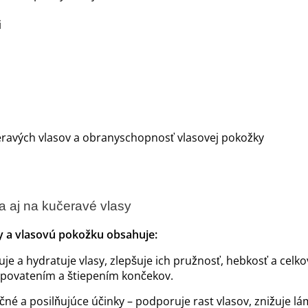
i
eravých vlasov a obranyschopnosť vlasovej pokožky
a aj na kučeravé vlasy
y a vlasovú pokožku obsahuje:
uje a hydratuje vlasy, zlepšuje ich pružnosť, hebkosť a cel
epovatením a štiepením končekov.
né a posilňujúce účinky – podporuje rast vlasov, znižuje lám