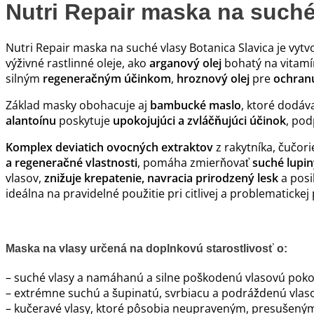
Nutri Repair maska na suché
Nutri Repair maska na suché vlasy Botanica Slavica je vyt
výživné rastlinné oleje, ako
arganový olej
bohatý na vitamí
silným
regeneračným účinkom
,
hroznový olej
pre
ochran
Základ masky obohacuje aj
bambucké maslo
, ktoré dodáv
alantoínu
poskytuje
upokojujúci a zvláčňujúci účinok
, pod
Komplex deviatich ovocných extraktov
z rakytníka, čučori
a regeneračné vlastnosti
, pomáha zmierňovať
suché lupin
vlasov,
znižuje krepatenie, navracia prirodzený lesk
a posi
ideálna na pravidelné použitie pri citlivej a problematickej
Maska na vlasy určená na doplnkovú starostlivosť o:
– suché vlasy a namáhanú a silne poškodenú vlasovú pok
– extrémne suchú a šupinatú, svrbiacu a podráždenú vlasov
– kučeravé vlasy, ktoré pôsobia neupraveným, presušený