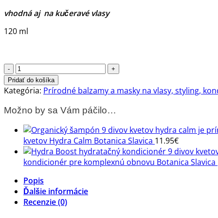
vhodná aj na kučeravé vlasy
120 ml
množstvo
Nutri
Pridať do košíka
Repair
Kategória:
Prírodné balzamy a masky na vlasy, styling, kon
maska
Možno by sa Vám páčilo…
na
suché
vlasy
kvetov Hydra Calm Botanica Slavica
11.95
€
Botanica
Slavica
kondicionér pre komplexnú obnovu Botanica Slavica
Popis
Ďalšie informácie
Recenzie (0)