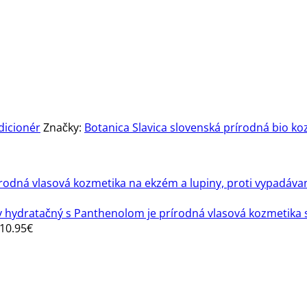
dicionér
Značky:
Botanica Slavica slovenská prírodná bio ko
10.95
€