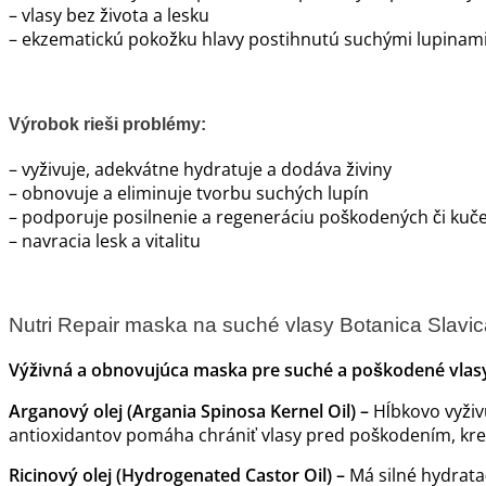
– vlasy bez života a lesku
– ekzematickú pokožku hlavy postihnutú suchými lupinam
Výrobok rieši problémy:
– vyživuje, adekvátne hydratuje a dodáva živiny
– obnovuje a eliminuje tvorbu suchých lupín
– podporuje posilnenie a regeneráciu poškodených či kuč
– navracia lesk a vitalitu
Nutri Repair maska na suché vlasy Botanica Slavic
Výživná a obnovujúca maska pre suché a poškodené vlas
Arganový olej (Argania Spinosa Kernel Oil) –
Hĺbkovo vyživ
antioxidantov pomáha chrániť vlasy pred poškodením, kr
Ricinový olej (Hydrogenated Castor Oil) –
Má silné hydratač