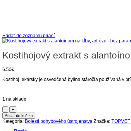
Pridať do zoznamu prianí
Kostihojový extrakt s alantoíno
6.50
€
Kostihoj lekársky je osvedčená bylina stáročia používaná v pr
1 na sklade
množstvo
Kostihojový
Pridať do košíka
extrakt
Kategória:
Bolesti pohybového ústrojenstva
Značka:
TOPVET č
s
alantoínom