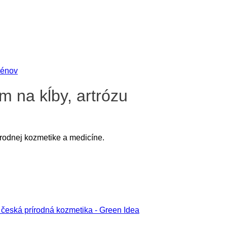
m na kĺby, artrózu
írodnej kozmetike a medicíne.
eská prírodná kozmetika - Green Idea