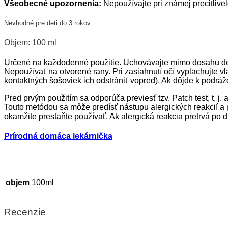
Všeobecné upozornenia:
Nepoužívajte pri známej precitlivel
Nevhodné pre deti do 3 rokov.
Objem: 100 ml
Určené na každodenné použitie. Uchovávajte mimo dosahu det
Nepoužívať na otvorené rany. Pri zasiahnutí očí vyplachujte
kontaktných šošoviek ich odstrániť vopred). Ak dôjde k podrá
Pred prvým použitím sa odporúča previesť tzv. Patch test, t. j
Touto metódou sa môže predísť nástupu alergických reakcií a p
okamžite prestaňte používať. Ak alergická reakcia pretrvá po 
Prírodná domáca lekárnička
100ml
objem
Recenzie