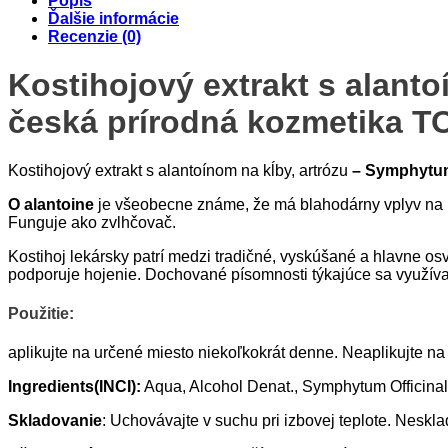
Popis
na
Ďalšie informácie
kĺby,
Recenzie (0)
artrózu
Kostihojový extrakt s alanto
česká prírodná kozmetika 
Kostihojový extrakt s alantoínom na kĺby, artrózu
– Symphytum 
O alantoine
je všeobecne známe, že má blahodárny vplyv na 
Funguje ako zvlhčovač.
Kostihoj lekársky patrí medzi tradičné, vyskúšané a hlavne os
podporuje hojenie. Dochované písomnosti týkajúce sa využív
Použitie:
aplikujte na určené miesto niekoľkokrát denne. Neaplikujte na
Ingredients(INCI):
Aqua, Alcohol Denat., Symphytum Officinal
Skladovanie
: Uchovávajte v suchu pri izbovej teplote. Nesk