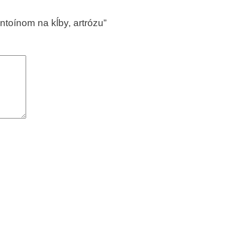
antoínom na kĺby, artrózu”