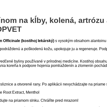
ínom na kĺby, kolená, artróz
TOPVET
Officinale (kostihoj lekárský)
s vysokým obsahom alantoinu v
podráždenú a poškodenú kožu, upokojuje ju a regeneruje. Podp
vedčené byliny používané v prírodnej medicíne. Kostihoj obsahu
ania koreňa k podpore hojenia pomliaždenín a zlomenín pochád
 sliznice a otvorené rany. Po aplikácii nevychádzajte na priame
e Root Extract, Menthol
ladujte na priamom slnku. Chráňte pred mrazom!