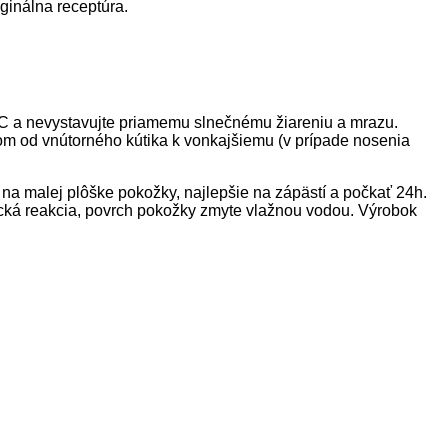
iginálna receptúra.
°C a nevystavujte priamemu slnečnému žiareniu a mrazu.
om od vnútorného kútika k vonkajšiemu (v prípade nosenia
ť na malej plôške pokožky, najlepšie na zápästí a počkať 24h.
rgická reakcia, povrch pokožky zmyte vlažnou vodou. Výrobok