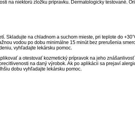
osti na niektorú zložku prípravku. Dermatologicky testované. Or
í. Skladujte na chladnom a suchom mieste, pri teplote do +30
 vlažnou vodou po dobu minimálne 15 minút bez prerušenia smer
ždeniu, vyhľadajte lekársku pomoc.
. aplikovať a otestovať kozmetický prípravok na jeho znášanlivos
recitlivenosti na daný výrobok. Ak po aplikácii sa prejaví ale
dlhšiu dobu vyhľadajte lekársku pomoc.