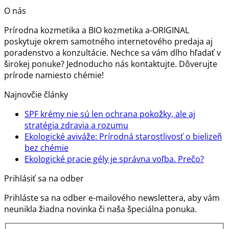
O nás
Prírodna kozmetika a BIO kozmetika a-ORIGINAL
poskytuje okrem samotného internetového predaja aj
poradenstvo a konzultácie. Nechce sa vám dlho hľadať v
širokej ponuke? Jednoducho nás kontaktujte. Dôverujte
prírode namiesto chémie!
Najnovčie články
SPF krémy nie sú len ochrana pokožky, ale aj
Žiadne
stratégia zdravia a rozumu
komentáre
Ekologické aviváže: Prírodná starostlivosť o bielizeň
na
Žiadne
bez chémie
SPF
komentáre
Žiadn
Ekologické pracie gély je správna voľba. Prečo?
na
krémy
komen
Prihlásiť sa na odber
Ekologické
nie
na
aviváže:
sú
Ekolog
Prihláste sa na odber e-mailového newslettera, aby vám
Prírodná
len
pracie
neunikla žiadna novinka či naša špeciálna ponuka.
starostlivosť
ochrana
gély
o
pokožky,
je