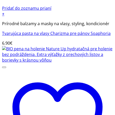
Pridať do zoznamu prianí
+
Prírodné balzamy a masky na vlasy, styling, kondicionér
Tvarujúca pasta na vlasy Charizma pre pánov Soaphoria
6.90
€