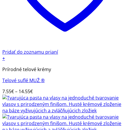
Pridať do zoznamu prianí
+
Tento
Prírodné telové krémy
produkt
má
Telové suflé MUŽ ®
viacero
variantov.
Price
7.55
€
–
14.55
€
Možnosti
range:
si
7.55€
môžete
through
vybrať
14.55€
na
stránke