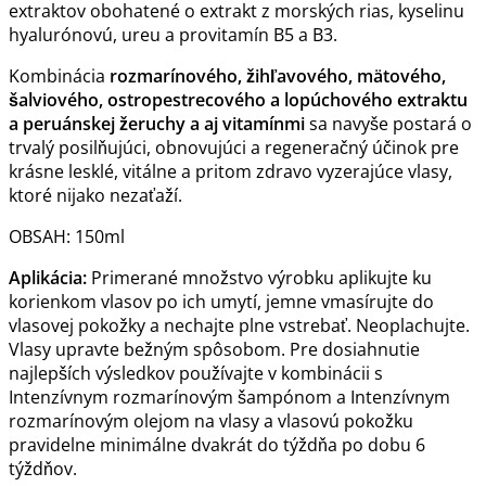
extraktov obohatené o extrakt z morských rias, kyselinu
hyalurónovú, ureu a provitamín B5 a B3.
Kombinácia
rozmarínového, žihľavového, mätového,
šalviového, ostropestrecového a lopúchového extraktu
a peruánskej žeruchy a aj vitamínmi
sa navyše postará o
trvalý posilňujúci, obnovujúci a regeneračný účinok pre
krásne lesklé, vitálne a pritom zdravo vyzerajúce vlasy,
ktoré nijako nezaťaží.
OBSAH: 150ml
Aplikácia:
Primerané množstvo výrobku aplikujte ku
korienkom vlasov po ich umytí, jemne vmasírujte do
vlasovej pokožky a nechajte plne vstrebať. Neoplachujte.
Vlasy upravte bežným spôsobom. Pre dosiahnutie
najlepších výsledkov používajte v kombinácii s
Intenzívnym rozmarínovým šampónom a Intenzívnym
rozmarínovým olejom na vlasy a vlasovú pokožku
pravidelne minimálne dvakrát do týždňa po dobu 6
týždňov.