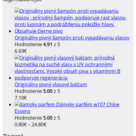
Originálny pivný šampón proti vypadávaniu vlasov
Hodnotenie
4.91
z 5
6.69
€
Originálny pivný vlasový balzam
Hodnotenie
5.00
z 5
7.10
€
Dámsky parfém w107 Chloe
Essens
Hodnotenie
5.00
z 5
Price
0.80
€
–
24.80
€
range:
Zľavnené