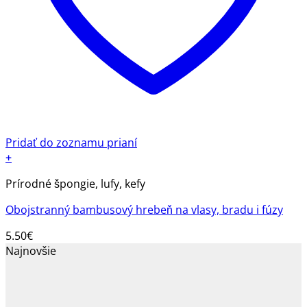
Pridať do zoznamu prianí
+
Prírodné špongie, lufy, kefy
Obojstranný bambusový hrebeň na vlasy, bradu i fúzy
5.50
€
Najnovšie