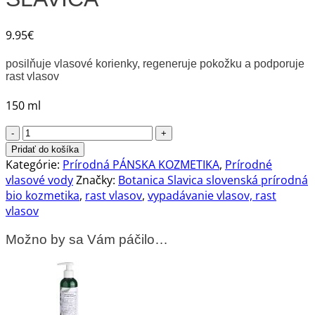
9.95
€
posilňuje vlasové korienky, regeneruje pokožku a podporuje
rast vlasov
150 ml
množstvo
Intenzívne
Pridať do košíka
rozmarínové
Kategórie:
Prírodná PÁNSKA KOZMETIKA
,
Prírodné
vlasové
vlasové vody
Značky:
Botanica Slavica slovenská prírodná
tonikum
bio kozmetika
,
rast vlasov
,
vypadávanie vlasov, rast
BOTANICA
vlasov
SLAVICA
Možno by sa Vám páčilo…