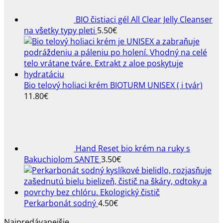
BIO čistiaci gél All Clear Jelly Cleanser
na všetky typy pleti
5.50
€
Bio telový holiaci krém BIOTURM UNISEX ( i tvár)
11.80
€
Hand Reset bio krém na ruky s
Bakuchiolom SANTE
3.50
€
Perkarbonát sodný
4.50
€
Najpredávanejšie