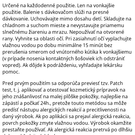
Určené na každodenné použitie. Len na vonkajšie
použitie. Balenie s dávkovačom slúži na presné
dávkovanie. Uchovávajte mimo dosahu detí. Skladujte na
chladnom a suchom mieste a nevystavujte priamemu
slnečnému žiareniu a mrazu. Nepoužívať na otvorené
rany. Vyhnite sa oblasti očí. Pri zasiahnutí očí vyplachujte
vlažnou vodou po dobu minimálne 15 minút bez
prerušenia smerom od vnútorného kútika k vonkajšiemu
(v prípade nosenia kontaktných šošoviek ich odstrániť
vopred). Ak dôjde k podráždeniu, vyhľadajte lekársku
pomoc.
Pred prvým použitím sa odporúča previesť tzv. Patch
test, t. j. aplikovať a otestovať kozmetický prípravok na
jeho znášanlivosť na malej plôške pokožky, najlepšie na
zápästí a počkať 24h., pretože touto metódou sa môže
predísť nástupu alergických reakcií a precitlivenosti na
daný výrobok. Ak po aplikácii sa prejaví alergická reakcia,
povrch pokožky zmyte vlažnou vodou. Výrobok okamžite
prestaňte používať. Ak alergická reakcia pretrvá po dlhšiu