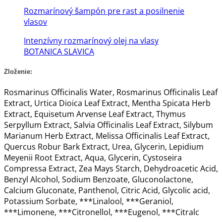
Rozmarínový šampón pre rast a posilnenie
vlasov
Intenzívny rozmarínový olej na vlasy
BOTANICA SLAVICA
Zloženie:
Rosmarinus Officinalis Water, Rosmarinus Officinalis Leaf
Extract, Urtica Dioica Leaf Extract, Mentha Spicata Herb
Extract, Equisetum Arvense Leaf Extract, Thymus
Serpyllum Extract, Salvia Officinalis Leaf Extract, Silybum
Marianum Herb Extract, Melissa Officinalis Leaf Extract,
Quercus Robur Bark Extract, Urea, Glycerin, Lepidium
Meyenii Root Extract, Aqua, Glycerin, Cystoseira
Compressa Extract, Zea Mays Starch, Dehydroacetic Acid,
Benzyl Alcohol, Sodium Benzoate, Gluconolactone,
Calcium Gluconate, Panthenol, Citric Acid, Glycolic acid,
Potassium Sorbate, ***Linalool, ***Geraniol,
***Limonene, ***Citronellol, ***Eugenol, ***Citralc