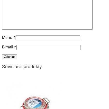
Meno
*
E-mail
*
Súvisiace produkty