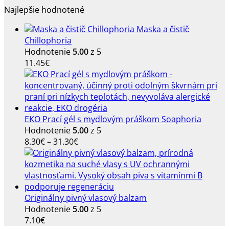
cena
cena
Najlepšie hodnotené
bola:
je:
15.50€.
14.85€.
Maska a čistič
Chillophoria
Hodnotenie
5.00
z 5
11.45
€
EKO Prací gél s mydlovým práškom Soaphoria
Hodnotenie
5.00
z 5
Price
8.30
€
–
31.30
€
range:
8.30€
through
31.30€
Originálny pivný vlasový balzam
Hodnotenie
5.00
z 5
7.10
€