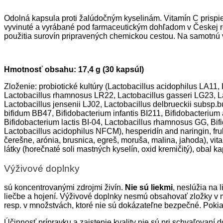
Odolná kapsula proti žalúdočným kyselinám. Vitamín C pris
vyvinuté a vyrábané pod farmaceutickým dohľadom v Českej rep
použitia surovín pripravených chemickou cestou. Na samotnú v
Hmotnosť obsahu:
17,4 g (30 kapsúl)
Zloženie: probiotické kultúry (Lactobacillus acidophilus LA11
Lactobacillus rhamnosus LR22, Lactobacillus gasseri LG23, La
Lactobacillus jensenii LJ02, Lactobacillus delbrueckii subsp.
bifidum BB47, Bifidobacterium infantis BI211, Bifidobacteriu
Bifidobacterium lactis BI-04, Lactobacillus rhamnosus GG, B
Lactobacillus acidophilus NFCM), hesperidín and naringin, fru
čerešne, arónia, brusnica, egreš, moruša, malina, jahoda), vit
látky (horečnaté soli mastných kyselín, oxid kremičitý), obal 
Výživové doplnky
sú koncentrovanými zdrojmi živín.
Nie sú liekmi
, neslúžia na 
liečbe a hojení. Výživové doplnky nesmú obsahovať zložky v 
resp. v množstvách, ktoré nie sú dokázateľne bezpečné. Pokiaľ
Účinnosť prípravku a zaistenie kvality nie sú pri schvaľovan