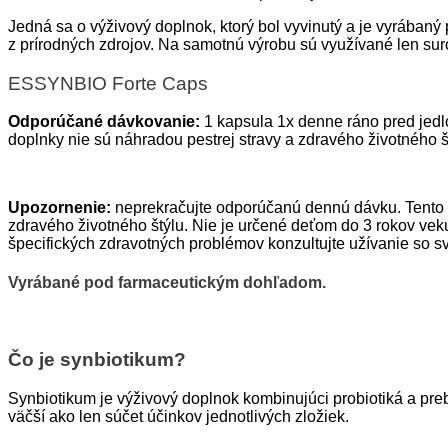
Jedná sa o výživový doplnok, ktorý bol vyvinutý a je vyrában
z prírodných zdrojov. Na samotnú výrobu sú využívané len sur
ESSYNBIO Forte Caps
Odporúčané dávkovanie:
1 kapsula 1x denne ráno pred jedl
doplnky nie sú náhradou pestrej stravy a zdravého životného š
Upozornenie:
neprekračujte odporúčanú dennú dávku. Tento p
zdravého životného štýlu. Nie je určené deťom do 3 rokov vek
špecifických zdravotných problémov konzultujte užívanie so s
Vyrábané pod farmaceutickým dohľadom.
Čo je synbiotikum?
Synbiotikum je výživový doplnok kombinujúci probiotiká a p
väčší ako len súčet účinkov jednotlivých zložiek.