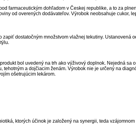
ý pod farmaceutickým dohľadom v Českej republike, a to za plne
oviny od overených dodávateľov. Výrobok neobsahuje cukor, lep
o zapiť dostatočným množstvom vlažnej tekutiny. Ustanovená 
týlu.
rodukt bol uvedený na trh ako výživový doplnok. Nejedná sa o 
u, tehotným a dojčiacim ženám. Výrobok nie je určený na diagn
vojím ošetrujúcim lekárom.
rebiotiká, ktorých účinok je založený na synergii, teda vzá