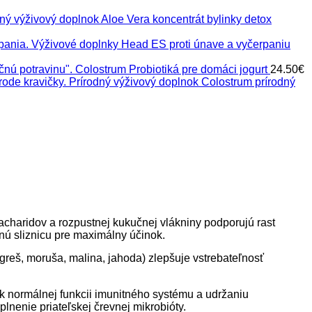
Aloe Vera koncentrát bylinky detox
Head ES proti únave a vyčerpaniu
Colostrum Probiotiká pre domáci jogurt
24.50
€
Colostrum prírodný
sacharidov a rozpustnej kukučnej vlákniny podporujú rast
vnú sliznicu pre maximálny účinok.
egreš, moruša, malina, jahoda) zlepšuje vstrebateľnosť
k normálnej funkcii imunitného systému a udržaniu
lnenie priateľskej črevnej mikrobióty.