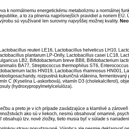
pieva k normálnemu energetickému metabolizmu a normálnej f
ublike, a to za plnenia najprísnejších pravidiel a noriem EÚ. 
ýrobu sú využívané len suroviny najvyššej možnej kvality.
Neob
, Lactobacillus reuteri LE16, Lactobacillus helveticus LH10, La
ctobacillus plantarum LP-Onlly, Lactobacillus casei LC18, Lact
bulgaricus LB2, Bifidobacterium breve BB8, Bifidobacterium lact
m animalis BA77, Streptococcus thermophilus ST6, Enterococcus
ifidobacterium lactis HN019, Lactobacillus rhamnosus HN001, L
ktooligosacharidy, rozpustná kukuričná vláknina, fermentovaný p
amín C (Kyselina L-askorbová), vitamín D3 (cholekalciferol), ob
kapsuly (hydroxypropylmetylcelulóza).
liečbu a preto je v ich prípade zavádzajúce a klamlivé a zárove
množstvách ako sú v liekoch, nesmú obsahovať omamné, psychot
 obsahujú tzv. nové zložky, tieto musia byť v súlade s nariade
í doplnkov stravy posudzované. Výrobca ale nesmie deklarovať n