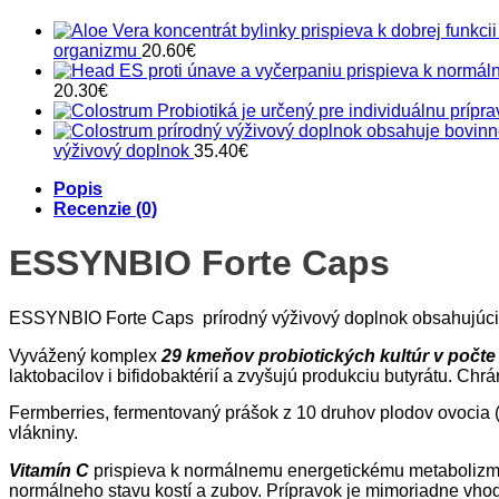
organizmu
20.60
€
20.30
€
výživový doplnok
35.40
€
Popis
Recenzie (0)
ESSYNBIO Forte Caps
ESSYNBIO Forte Caps prírodný výživový doplnok obsahujúci pro
Vyvážený komplex
29 kmeňov probiotických kultúr v počte 
laktobacilov i bifidobaktérií a zvyšujú produkciu butyrátu. Ch
Fermberries, fermentovaný prášok z 10 druhov plodov ovocia (a
vlákniny.
Vitamín C
prispieva k normálnemu energetickému metabolizmu
normálneho stavu kostí a zubov. Prípravok je mimoriadne vhodn