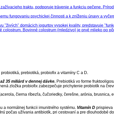
biotiká, prebiotiká, probiofix a vitamíny C a D.
až 35 miliárd v dennej dávke.
Prebiotiká vo forme fruktooligo
ránená zložka probiofix zabezpečuje prichytenie probiotík na čre
cerola, čierna ríbezľa, čučoriedky, čerešne, arónia, brusnica, 
 a normálnej funkcii imunitného systému.
Vitamín D
prispieva 
ý počas užívania antibiotík, pri cestovaní a pre dlouhodobé dop