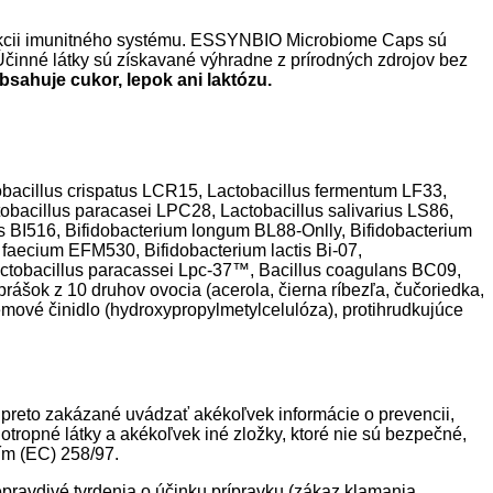
unkcii imunitného systému. ESSYNBIO Microbiome Caps sú
Účinné látky sú získavané výhradne z prírodných zdrojov bez
sahuje cukor, lepok ani laktózu.
ctobacillus crispatus LCR15, Lactobacillus fermentum LF33,
obacillus paracasei LPC28, Lactobacillus salivarius LS86,
is BI516, Bifidobacterium longum BL88-Onlly, Bifidobacterium
 faecium EFM530, Bifidobacterium lactis Bi-07,
actobacillus paracassei Lpc-37™, Bacillus coagulans BC09,
rášok z 10 druhov ovocia (acerola, čierna ríbezľa, čučoriedka,
jemové činidlo (hydroxypropylmetylcelulóza), protihrudkujúce
ň preto zakázané uvádzať akékoľvek informácie o prevencii,
ropné látky a akékoľvek iné zložky, ktoré nie sú bezpečné,
ním (EC) 258/97.
epravdivé tvrdenia o účinku prípravku (zákaz klamania