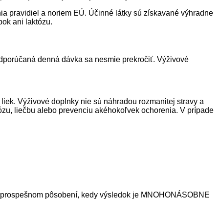
nia pravidiel a noriem EÚ. Účinné látky sú získavané výhradne
ok ani laktózu.
odporúčaná denná dávka sa nesmie prekročiť. Výživové
liek. Výživové doplnky nie sú náhradou rozmanitej stravy a
ózu, liečbu alebo prevenciu akéhokoľvek ochorenia. V prípade
jomnom prospešnom pôsobení, kedy výsledok je MNOHONÁSOBNE