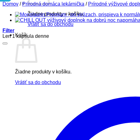
Domov
/
Prírodná domáca lekárnička
/
Prírodné výživové dopl
Žiadne produkty v košíku.
Vrátiť sa do obchodu
Filter
Košík
Len 1 kapsula denne
Žiadne produkty v košíku.
Vrátiť sa do obchodu