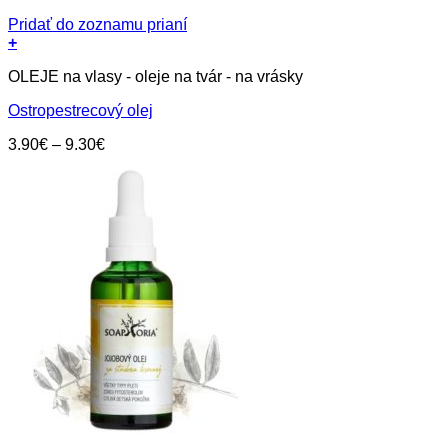
Pridať do zoznamu prianí
+
Tento
OLEJE na vlasy - oleje na tvár - na vrásky
produkt
má
Ostropestrecový olej
viacero
variantov.
Price
3.90
€
–
9.30
€
Možnosti
range:
si
3.90€
môžete
through
vybrať
9.30€
na
stránke
produktu.