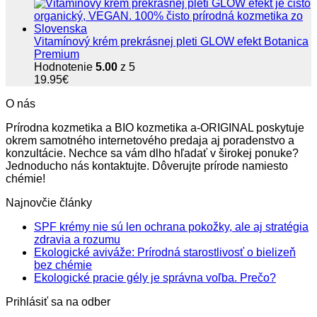
Vitamínový krém prekrásnej pleti GLOW efekt Botanica
Premium
Hodnotenie
5.00
z 5
19.95
€
O nás
Prírodna kozmetika a BIO kozmetika a-ORIGINAL poskytuje
okrem samotného internetového predaja aj poradenstvo a
konzultácie. Nechce sa vám dlho hľadať v širokej ponuke?
Jednoducho nás kontaktujte. Dôverujte prírode namiesto
chémie!
Najnovčie články
SPF krémy nie sú len ochrana pokožky, ale aj stratégia
Žiadne
zdravia a rozumu
komentáre
Ekologické aviváže: Prírodná starostlivosť o bielizeň
na
Žiadne
bez chémie
SPF
komentáre
Žiadne
Ekologické pracie gély je správna voľba. Prečo?
na
krémy
komentá
Prihlásiť sa na odber
Ekologické
nie
na
aviváže:
sú
Ekologi