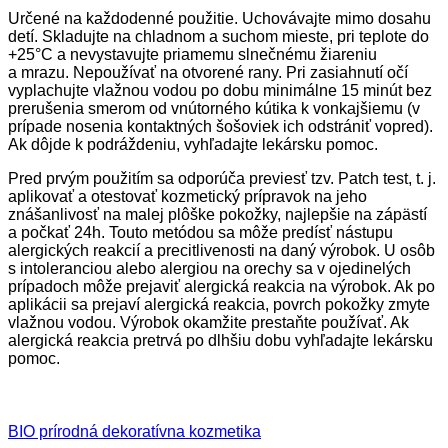
Určené na každodenné použitie. Uchovávajte mimo dosahu
detí. Skladujte na chladnom a suchom mieste, pri teplote do
+25°C a nevystavujte priamemu slnečnému žiareniu
a mrazu. Nepoužívať na otvorené rany. Pri zasiahnutí očí
vyplachujte vlažnou vodou po dobu minimálne 15 minút bez
prerušenia smerom od vnútorného kútika k vonkajšiemu (v
prípade nosenia kontaktných šošoviek ich odstrániť vopred).
Ak dôjde k podráždeniu, vyhľadajte lekársku pomoc.
Pred prvým použitím sa odporúča previesť tzv. Patch test, t. j.
aplikovať a otestovať kozmetický prípravok na jeho
znášanlivosť na malej plôške pokožky, najlepšie na zápästí
a počkať 24h. Touto metódou sa môže predísť nástupu
alergických reakcií a precitlivenosti na daný výrobok. U osôb
s intoleranciou alebo alergiou na orechy sa v ojedinelých
prípadoch môže prejaviť alergická reakcia na výrobok. Ak po
aplikácii sa prejaví alergická reakcia, povrch pokožky zmyte
vlažnou vodou. Výrobok okamžite prestaňte používať. Ak
alergická reakcia pretrvá po dlhšiu dobu vyhľadajte lekársku
pomoc.
BIO prírodná dekoratívna kozmetika