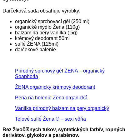
Darčeková sada obsahuje výrobky:
organický sprchovací gél (250 ml)
organické mydlo Žena (110g)
balzam na pery vanilka ( 5g)
krémový deodorant 50ml
suflé ŽENA (125ml)
darčekové balenie
Prírodný sprchový gél ŽENA – organický
Soaphoria
ŽENA organický krémový deodorant
Pena na holenie Žena organická
Vanilka prírodný balzam na pery organický
Telové suflé Žena ® – sexi vôňa
Bez živočíšnych tukov, syntetických farbív, ropných
derivátov, glykolov a parabénov.