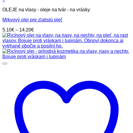
Tento
OLEJE na vlasy - oleje na tvár - na vrásky
produkt
má
Mrkvový olej pre zlatistú pleť
viacero
variantov.
Price
5.10
€
–
14.20
€
Možnosti
range:
si
5.10€
môžete
through
vybrať
14.20€
na
stránke
produktu.