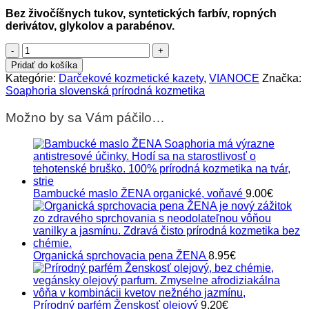
Bez živočíšnych tukov, syntetických farbív, ropných
derivátov, glykolov a parabénov.
množstvo
Darčeková
Pridať do košíka
sada
Kategórie:
Darčekové kozmetické kazety
,
VIANOCE
Značka:
ŽENA
Soaphoria slovenská prírodná kozmetika
XL
Soaphoria
Možno by sa Vám páčilo…
Bambucké maslo ŽENA organické, voňavé
9.00
€
Organická sprchovacia pena ŽENA
8.95
€
Prírodný parfém Ženskosť olejový
9.20
€