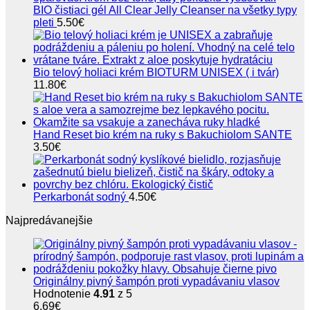
BIO čistiaci gél All Clear Jelly Cleanser na všetky typy
pleti
5.50
€
Bio telový holiaci krém BIOTURM UNISEX ( i tvár)
11.80
€
Hand Reset bio krém na ruky s Bakuchiolom SANTE
3.50
€
Perkarbonát sodný
4.50
€
Najpredávanejšie
Originálny pivný šampón proti vypadávaniu vlasov
Hodnotenie
4.91
z 5
6.69
€