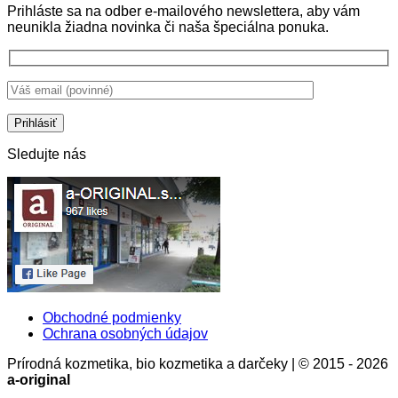
Prihláste sa na odber e-mailového newslettera, aby vám
Prírodná
len
pracie
neunikla žiadna novinka či naša špeciálna ponuka.
starostlivosť
ochrana
gély
o
pokožky,
je
bielizeň
ale
správna
bez
aj
voľba.
chémie
stratégia
Prečo?
zdravia
a
rozumu
Sledujte nás
Obchodné podmienky
Ochrana osobných údajov
Prírodná kozmetika, bio kozmetika a darčeky | © 2015 - 2026
a-original