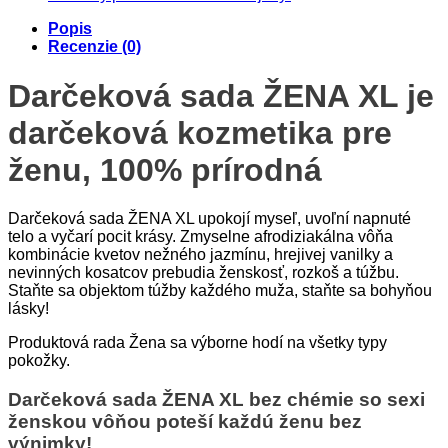
Popis
Recenzie (0)
Darčeková sada ŽENA XL je
darčeková kozmetika pre
ženu, 100% prírodná
Darčeková sada ŽENA XL upokojí myseľ, uvoľní napnuté
telo a vyčarí pocit krásy. Zmyselne afrodiziakálna vôňa
kombinácie kvetov nežného jazmínu, hrejivej vanilky a
nevinných kosatcov prebudia ženskosť, rozkoš a túžbu.
Staňte sa objektom túžby každého muža, staňte sa bohyňou
lásky!
Produktová rada Žena sa výborne hodí na všetky typy
pokožky.
Darčeková sada ŽENA XL bez chémie so sexi
ženskou vôňou poteší každú ženu bez
výnimky!