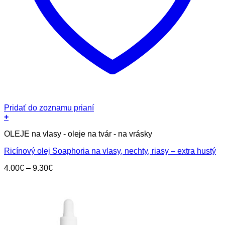
Pridať do zoznamu prianí
+
Tento
OLEJE na vlasy - oleje na tvár - na vrásky
produkt
má
Ricínový olej Soaphoria na vlasy, nechty, riasy – extra hustý
viacero
variantov.
Price
4.00
€
–
9.30
€
Možnosti
range:
si
4.00€
môžete
through
vybrať
9.30€
na
stránke
produktu.