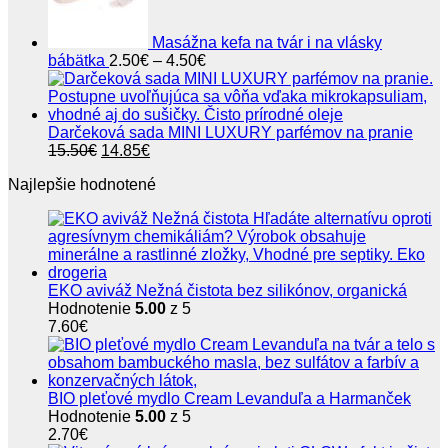
Masážna kefa na tvár i na vlásky
Price
bábätka
2.50
€
–
4.50
€
range:
2.50€
through
4.50€
Darčeková sada MINI LUXURY parfémov na pranie
Pôvodná
Aktuálna
15.50
€
14.85
€
cena
cena
Najlepšie hodnotené
bola:
je:
15.50€.
14.85€.
EKO aviváž Nežná čistota bez silikónov, organická
Hodnotenie
5.00
z 5
7.60
€
BIO pleťové mydlo Cream Levanduľa a Harmanček
Hodnotenie
5.00
z 5
2.70
€