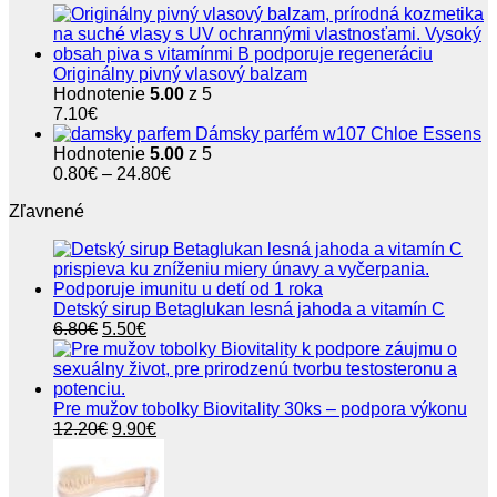
Originálny pivný vlasový balzam
Hodnotenie
5.00
z 5
7.10
€
Dámsky parfém w107 Chloe Essens
Hodnotenie
5.00
z 5
Price
0.80
€
–
24.80
€
range:
Zľavnené
0.80€
through
24.80€
Detský sirup Betaglukan lesná jahoda a vitamín C
Pôvodná
Aktuálna
6.80
€
5.50
€
cena
cena
bola:
je:
6.80€.
5.50€.
Pre mužov tobolky Biovitality 30ks – podpora výkonu
Pôvodná
Aktuálna
12.20
€
9.90
€
cena
cena
bola:
je:
12.20€.
9.90€.