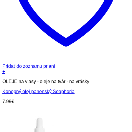
Pridať do zoznamu prianí
+
OLEJE na vlasy - oleje na tvár - na vrásky
Konopný olej panenský Soaphoria
7.99
€